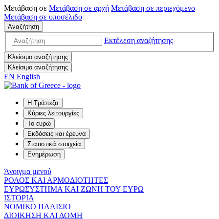
Μετάβαση σε
Μετάβαση σε
αρχή
Μετάβαση σε
περιεχόμενο
Μετάβαση σε
υποσέλιδο
Αναζήτηση
Εκτέλεση αναζήτησης
Κλείσιμο αναζήτησης
Κλείσιμο αναζήτησης
EN
English
Η Τράπεζα
Κύριες λειτουργίες
Το ευρώ
Εκδόσεις και έρευνα
Στατιστικά στοιχεία
Ενημέρωση
Άνοιγμα μενού
ΡΟΛΟΣ ΚΑΙ ΑΡΜΟΔΙΟΤΗΤΕΣ
ΕΥΡΩΣΥΣΤΗΜΑ ΚΑΙ ΖΩΝΗ ΤΟΥ ΕΥΡΩ
ΙΣΤΟΡΙΑ
ΝΟΜΙΚΟ ΠΛΑΙΣΙΟ
ΔΙΟΙΚΗΣΗ ΚΑΙ ΔΟΜΗ