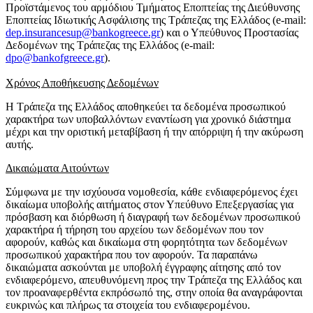
Προϊστάμενος του αρμόδιου Τμήματος Εποπτείας της Διεύθυνσης
Εποπτείας Ιδιωτικής Ασφάλισης της Τράπεζας της Ελλάδος (e-mail:
dep.insurancesup@bankogreece.gr
) και ο Υπεύθυνος Προστασίας
Δεδομένων της Τράπεζας της Ελλάδος (e-mail:
dpo@bankofgreece.gr
).
Χρόνος Αποθήκευσης Δεδομένων
Η Τράπεζα της Ελλάδος αποθηκεύει τα δεδομένα προσωπικού
χαρακτήρα των υποβαλλόντων εναντίωση για χρονικό διάστημα
μέχρι και την οριστική μεταβίβαση ή την απόρριψη ή την ακύρωση
αυτής.
Δικαιώματα Αιτούντων
Σύμφωνα με την ισχύουσα νομοθεσία, κάθε ενδιαφερόμενος έχει
δικαίωμα υποβολής αιτήματος στον Υπεύθυνο Επεξεργασίας για
πρόσβαση και διόρθωση ή διαγραφή των δεδομένων προσωπικού
χαρακτήρα ή τήρηση του αρχείου των δεδομένων που τον
αφορούν, καθώς και δικαίωμα στη φορητότητα των δεδομένων
προσωπικού χαρακτήρα που τον αφορούν. Τα παραπάνω
δικαιώματα ασκούνται με υποβολή έγγραφης αίτησης από τον
ενδιαφερόμενο, απευθυνόμενη προς την Τράπεζα της Ελλάδος και
τον προαναφερθέντα εκπρόσωπό της, στην οποία θα αναγράφονται
ευκρινώς και πλήρως τα στοιχεία του ενδιαφερομένου.