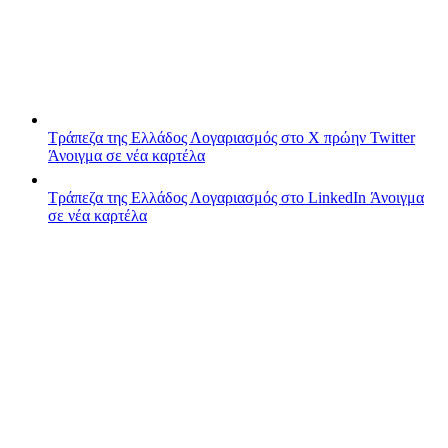
Τράπεζα της Ελλάδος
Λογαριασμός στο X πρώην Twitter
Άνοιγμα σε νέα καρτέλα
Τράπεζα της Ελλάδος
Λογαριασμός στο LinkedIn
Άνοιγμα
σε νέα καρτέλα