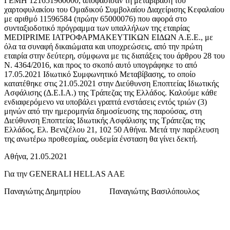
ΓΕΜΗ 121651960000, αποφάσισαν τη μεταβίβαση του
χαρτοφυλακίου του Ομαδικού Συμβολαίου Διαχείρισης Κεφαλαίου
με αριθμό 11596584 (πρώην 65000076) που αφορά στο
συνταξιοδοτικό πρόγραμμα των υπαλλήλων της εταιρίας
MEDIPRIME ΙΑΤΡΟΦΑΡΜΑΚΕΥΤΙΚΩΝ ΕΙΔΩΝ Α.Ε.Ε., με
όλα τα συναφή δικαιώματα και υποχρεώσεις, από την πρώτη
εταιρία στην δεύτερη, σύμφωνα με τις διατάξεις του άρθρου 28 του
Ν. 4364/2016, και προς το σκοπό αυτό υπογράφηκε το από
17.05.2021 Ιδιωτικό Συμφωνητικό Μεταβίβασης, το οποίο
κατατέθηκε στις 21.05.2021 στην Διεύθυνση Εποπτείας Ιδιωτικής
Ασφάλισης (Δ.Ε.Ι.Α.) της Τράπεζας της Ελλάδος. Καλούμε κάθε
ενδιαφερόμενο να υποβάλει γραπτά ενστάσεις εντός τριών (3)
μηνών από την ημερομηνία δημοσίευσης της παρούσας, στη
Διεύθυνση Εποπτείας Ιδιωτικής Ασφάλισης της Τράπεζας της
Ελλάδος, Ελ. Βενιζέλου 21, 102 50 Αθήνα. Μετά την παρέλευση
της ανωτέρω προθεσμίας, ουδεμία ένσταση θα γίνει δεκτή.
Αθήνα, 21.05.2021
Για την GENERALI HELLAS AAΕ
Παναγιώτης Δημητρίου Παναγιώτης Βασιλόπουλος