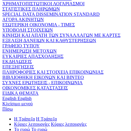
ΧΡΗΜΑΤΟΠΙΣΤΩΤΙΚΟΙ ΛΟΓΑΡΙΑΣΜΟΙ
ΣΤΑΤΙΣΤΙΚΕΣ ΠΛΗΡΩΜΩΝ
SPECIAL DATA DISSEMINATION STANDARD
ΑΓΟΡΑ ΑΚΙΝΗΤΩΝ
ΕΣΩΤΕΡΙΚΗ ΟΙΚΟΝΟΜΙΑ - ΤΙΜΕΣ
ΥΠΟΒΟΛΗ ΣΤΟΙΧΕΙΩΝ
ΚΙΝΗΣΗ ΚΑΙ ΑΠΑΤΗ ΤΩΝ ΣΥΝΑΛΛΑΓΩΝ ΜΕ ΚΑΡΤΕΣ
ΕΞΕΛΙΞΗ ΔΑΝΕΙΩΝ ΚΑΙ ΚΑΘΥΣΤΕΡΗΣΕΩΝ
ΓΡΑΦΕΙΟ ΤΥΠΟΥ
ΕΝΗΜΕΡΩΣΗ ΜΕΤΟΧΩΝ
ΕΥΚΑΙΡΙΕΣ ΑΠΑΣΧΟΛΗΣΗΣ
ΕΚΔΗΛΩΣΕΙΣ
ΕΠΕΞΗΓΗΣΕΙΣ
ΠΛΗΡΟΦΟΡΙΕΣ ΚΑΙ ΣΤΟΙΧΕΙΑ ΕΠΙΚΟΙΝΩΝΙΑΣ
ΒΙΒΛΙΟΘΗΚΗ ΕΙΚΟΝΩΝ ΚΑΙ ΒΙΝΤΕΟ
ΣΥΧΝΕΣ ΕΡΩΤΗΣΕΙΣ - ΕΠΙΚΟΙΝΩΝΙΑ
ΟΙΚΟΝΟΜΙΚΕΣ ΚΑΤΑΣΤΑΣΕΙΣ
ΕΙΔΙΚΑ ΘΕΜΑΤΑ
English
English
Κλείσιμο μενού
Πίσω
Η Τράπεζα
Η Τράπεζα
Κύριες λειτουργίες
Κύριες λειτουργίες
Το ευρώ
Το ευρώ