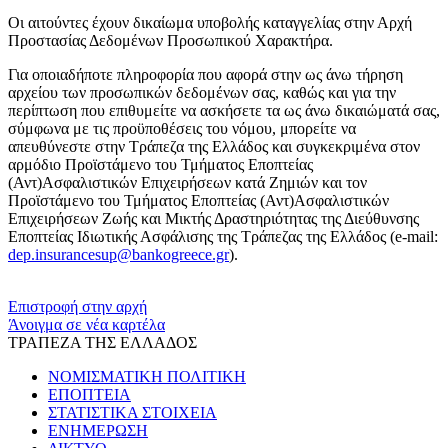
Οι αιτούντες έχουν δικαίωμα υποβολής καταγγελίας στην Αρχή
Προστασίας Δεδομένων Προσωπικού Χαρακτήρα.
Για οποιαδήποτε πληροφορία που αφορά στην ως άνω τήρηση
αρχείου των προσωπικών δεδομένων σας, καθώς και για την
περίπτωση που επιθυμείτε να ασκήσετε τα ως άνω δικαιώματά σας,
σύμφωνα με τις προϋποθέσεις του νόμου, μπορείτε να
απευθύνεστε στην Τράπεζα της Ελλάδος και συγκεκριμένα στον
αρμόδιο Προϊστάμενο του Τμήματος Εποπτείας
(Αντ)Ασφαλιστικών Επιχειρήσεων κατά Ζημιών και τον
Προϊστάμενο του Τμήματος Εποπτείας (Αντ)Ασφαλιστικών
Επιχειρήσεων Ζωής και Μικτής Δραστηριότητας της Διεύθυνσης
Εποπτείας Ιδιωτικής Ασφάλισης της Τράπεζας της Ελλάδος (e-mail:
dep.insurancesup@bankogreece.gr
).
​​
Επιστροφή στην αρχή
Άνοιγμα σε νέα καρτέλα
ΤΡΑΠΕΖΑ ΤΗΣ ΕΛΛΑΔΟΣ
ΝΟΜΙΣΜΑΤΙΚΗ ΠΟΛΙΤΙΚΗ
ΕΠΟΠΤΕΙΑ
ΣΤΑΤΙΣΤΙΚΑ ΣΤΟΙΧΕΙΑ
ΕΝΗΜΕΡΩΣΗ