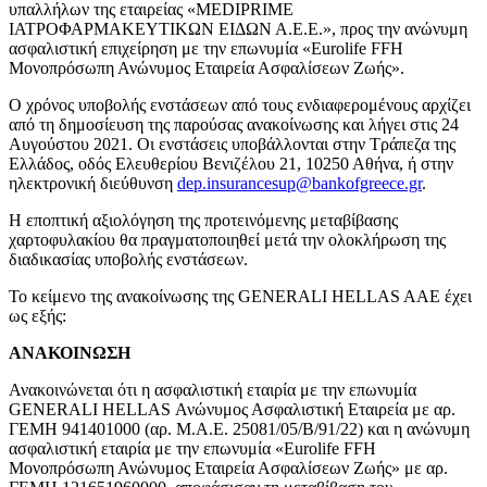
υπαλλήλων της εταιρείας «MEDIPRIME
ΙΑΤΡΟΦΑΡΜΑΚΕΥΤΙΚΩΝ ΕΙΔΩΝ Α.Ε.Ε.», προς την ανώνυμη
ασφαλιστική επιχείρηση με την επωνυμία «Eurolife FFH
Μονοπρόσωπη Ανώνυμος Εταιρεία Ασφαλίσεων Ζωής».
Ο χρόνος υποβολής ενστάσεων από τους ενδιαφερομένους αρχίζει
από τη δημοσίευση της παρούσας ανακοίνωσης και λήγει στις 24
Αυγούστου 2021. Οι ενστάσεις υποβάλλονται στην Τράπεζα της
Ελλάδος, οδός Ελευθερίου Βενιζέλου 21, 10250 Αθήνα, ή στην
ηλεκτρονική διεύθυνση
dep.insurancesup@bankofgreece.gr
.
H εποπτική αξιολόγηση της προτεινόμενης μεταβίβασης
χαρτοφυλακίου θα πραγματοποιηθεί μετά την ολοκλήρωση της
διαδικασίας υποβολής ενστάσεων.
Το κείμενο της ανακοίνωσης της GENERALI HELLAS AAΕ έχει
ως εξής:
ΑΝΑΚΟΙΝΩΣΗ
Ανακοινώνεται ότι η ασφαλιστική εταιρία με την επωνυμία
GENERALI HELLAS Ανώνυμoς Ασφαλιστική Εταιρεία με αρ.
ΓΕΜΗ 941401000 (αρ. Μ.Α.Ε. 25081/05/B/91/22) και η ανώνυμη
ασφαλιστική εταιρία με την επωνυμία «Eurolife FFH
Μονοπρόσωπη Ανώνυμος Εταιρεία Ασφαλίσεων Ζωής» με αρ.