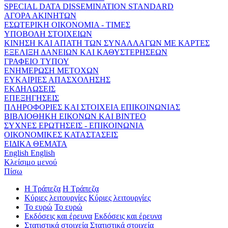
SPECIAL DATA DISSEMINATION STANDARD
ΑΓΟΡΑ ΑΚΙΝΗΤΩΝ
ΕΣΩΤΕΡΙΚΗ ΟΙΚΟΝΟΜΙΑ - ΤΙΜΕΣ
ΥΠΟΒΟΛΗ ΣΤΟΙΧΕΙΩΝ
ΚΙΝΗΣΗ ΚΑΙ ΑΠΑΤΗ ΤΩΝ ΣΥΝΑΛΛΑΓΩΝ ΜΕ ΚΑΡΤΕΣ
ΕΞΕΛΙΞΗ ΔΑΝΕΙΩΝ ΚΑΙ ΚΑΘΥΣΤΕΡΗΣΕΩΝ
ΓΡΑΦΕΙΟ ΤΥΠΟΥ
ΕΝΗΜΕΡΩΣΗ ΜΕΤΟΧΩΝ
ΕΥΚΑΙΡΙΕΣ ΑΠΑΣΧΟΛΗΣΗΣ
ΕΚΔΗΛΩΣΕΙΣ
ΕΠΕΞΗΓΗΣΕΙΣ
ΠΛΗΡΟΦΟΡΙΕΣ ΚΑΙ ΣΤΟΙΧΕΙΑ ΕΠΙΚΟΙΝΩΝΙΑΣ
ΒΙΒΛΙΟΘΗΚΗ ΕΙΚΟΝΩΝ ΚΑΙ ΒΙΝΤΕΟ
ΣΥΧΝΕΣ ΕΡΩΤΗΣΕΙΣ - ΕΠΙΚΟΙΝΩΝΙΑ
ΟΙΚΟΝΟΜΙΚΕΣ ΚΑΤΑΣΤΑΣΕΙΣ
ΕΙΔΙΚΑ ΘΕΜΑΤΑ
English
English
Κλείσιμο μενού
Πίσω
Η Τράπεζα
Η Τράπεζα
Κύριες λειτουργίες
Κύριες λειτουργίες
Το ευρώ
Το ευρώ
Εκδόσεις και έρευνα
Εκδόσεις και έρευνα
Στατιστικά στοιχεία
Στατιστικά στοιχεία