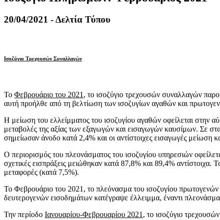
20/04/2021 - Δελτία Τύπου
Ισοζύγιο Τρεχουσών Συναλλαγών
Το
Φεβρουάριο του 2021
, το ισοζύγιο τρεχουσών συναλλαγών παρο
αυτή προήλθε από τη βελτίωση των ισοζυγίων αγαθών και πρωτογεν
Η μείωση του ελλείμματος του ισοζυγίου αγαθών οφείλεται στην αύξ
μεταβολές της αξίας των εξαγωγών και εισαγωγών καυσίμων. Σε στα
σημείωσαν άνοδο κατά 2,4% και οι αντίστοιχες εισαγωγές μείωση κα
Ο περιορισμός του πλεονάσματος του ισοζυγίου υπηρεσιών οφείλεται
σχετικές εισπράξεις μειώθηκαν κατά 87,8% και 89,4% αντίστοιχα.
μεταφορές (κατά 7,5%).
Το Φεβρουάριο του 2021, το πλεόνασμα του ισοζυγίου πρωτογενών 
δευτερογενών εισοδημάτων κατέγραψε έλλειμμα, έναντι πλεονάσματ
Την περίοδο
Ιανουαρίου-Φεβρουαρίου 2021
, το ισοζύγιο τρεχουσών