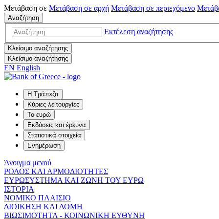
Μετάβαση σε
Μετάβαση σε
αρχή
Μετάβαση σε
περιεχόμενο
Μετάβ
Αναζήτηση
Εκτέλεση αναζήτησης
Κλείσιμο αναζήτησης
Κλείσιμο αναζήτησης
EN
English
Η Τράπεζα
Κύριες λειτουργίες
Το ευρώ
Εκδόσεις και έρευνα
Στατιστικά στοιχεία
Ενημέρωση
Άνοιγμα μενού
ΡΟΛΟΣ ΚΑΙ ΑΡΜΟΔΙΟΤΗΤΕΣ
ΕΥΡΩΣΥΣΤΗΜΑ ΚΑΙ ΖΩΝΗ ΤΟΥ ΕΥΡΩ
ΙΣΤΟΡΙΑ
ΝΟΜΙΚΟ ΠΛΑΙΣΙΟ
ΔΙΟΙΚΗΣΗ ΚΑΙ ΔΟΜΗ
ΒΙΩΣΙΜΟΤΗΤΑ - ΚΟΙΝΩΝΙΚΗ ΕΥΘΥΝΗ