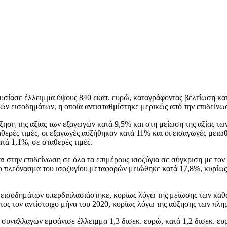
υσίασε έλλειμμα ύψους 840 εκατ. ευρώ, καταγράφοντας βελτίωση κατ
ών εισοδημάτων, η οποία αντισταθμίστηκε μερικώς από την επιδείν
ηση της αξίας των εξαγωγών κατά 9,5% και στη μείωση της αξίας των
θερές τιμές, οι εξαγωγές αυξήθηκαν κατά 11% και οι εισαγωγές μειώ
τά 1,1%, σε σταθερές τιμές.
 στην επιδείνωση σε όλα τα επιμέρους ισοζύγια σε σύγκριση με τον ί
 Το πλεόνασμα του ισοζυγίου μεταφορών μειώθηκε κατά 17,8%, κυρί
εισοδημάτων υπερδιπλασιάστηκε, κυρίως λόγω της μείωσης των καθα
ος τον αντίστοιχο μήνα του 2020, κυρίως λόγω της αύξησης των πλη
 συναλλαγών εμφάνισε έλλειμμα 1,3 δισεκ. ευρώ, κατά 1,2 δισεκ. ευρ