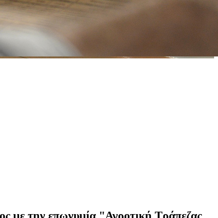
ος με την επωνυμία "Αγροτική Τράπεζας