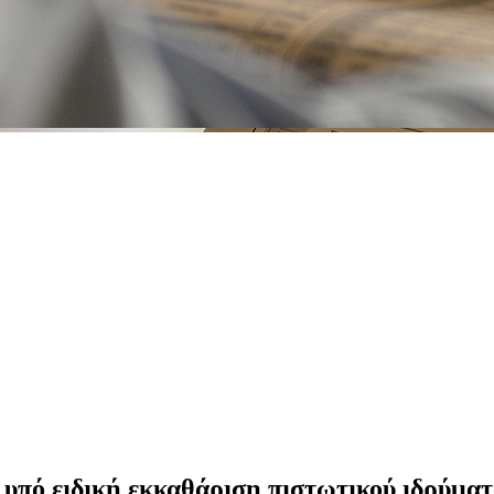
υπό ειδική εκκαθάριση πιστωτικού ιδρύματ