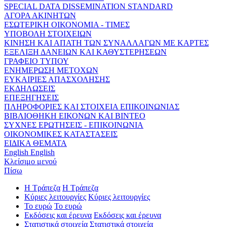
SPECIAL DATA DISSEMINATION STANDARD
ΑΓΟΡΑ ΑΚΙΝΗΤΩΝ
ΕΣΩΤΕΡΙΚΗ ΟΙΚΟΝΟΜΙΑ - ΤΙΜΕΣ
ΥΠΟΒΟΛΗ ΣΤΟΙΧΕΙΩΝ
ΚΙΝΗΣΗ ΚΑΙ ΑΠΑΤΗ ΤΩΝ ΣΥΝΑΛΛΑΓΩΝ ΜΕ ΚΑΡΤΕΣ
ΕΞΕΛΙΞΗ ΔΑΝΕΙΩΝ ΚΑΙ ΚΑΘΥΣΤΕΡΗΣΕΩΝ
ΓΡΑΦΕΙΟ ΤΥΠΟΥ
ΕΝΗΜΕΡΩΣΗ ΜΕΤΟΧΩΝ
ΕΥΚΑΙΡΙΕΣ ΑΠΑΣΧΟΛΗΣΗΣ
ΕΚΔΗΛΩΣΕΙΣ
ΕΠΕΞΗΓΗΣΕΙΣ
ΠΛΗΡΟΦΟΡΙΕΣ ΚΑΙ ΣΤΟΙΧΕΙΑ ΕΠΙΚΟΙΝΩΝΙΑΣ
ΒΙΒΛΙΟΘΗΚΗ ΕΙΚΟΝΩΝ ΚΑΙ ΒΙΝΤΕΟ
ΣΥΧΝΕΣ ΕΡΩΤΗΣΕΙΣ - ΕΠΙΚΟΙΝΩΝΙΑ
ΟΙΚΟΝΟΜΙΚΕΣ ΚΑΤΑΣΤΑΣΕΙΣ
ΕΙΔΙΚΑ ΘΕΜΑΤΑ
English
English
Κλείσιμο μενού
Πίσω
Η Τράπεζα
Η Τράπεζα
Κύριες λειτουργίες
Κύριες λειτουργίες
Το ευρώ
Το ευρώ
Εκδόσεις και έρευνα
Εκδόσεις και έρευνα
Στατιστικά στοιχεία
Στατιστικά στοιχεία