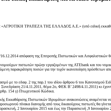
νυμία «ΑΓΡΟΤΙΚΗ ΤΡΑΠΕΖΑ ΤΗΣ ΕΛΛΑΔΟΣ Α.Ε.» (υπό ειδική εκκαθά
24/16.12.2014 απόφαση της Επιτροπής Πιστωτικών και Ασφαλιστικών
προνομιούχων πιστωτών πρώην εργαζομένων της ΑΤΕbank και του νομ
τούμενη παρακράτηση ποσών για την τυχόν ικανοποίηση πρόσθετων απ
υασμό με το εδαφ. 2 της παρ.1 του ιδίου άρθρου 6 του Κανονισμού 
Συνεδρίαση 21/4.11.2011, θέμα 2ο, ΦΕΚ Β’ 2498/4.11.2011) κι έχον
ρθρ. 154 γ) Πτωχευτικού Κώδικα.
ικής Εκκαθάρισης Πιστωτικών Ιδρυμάτων ανακοινώσεις αναμένεται ν
ροσωρινού πίνακα διανομής από τους δικαιούχους πιστωτές θα γίνεται
ρασκευή, 2 Ιανουαρίου 2015 και έως την Παρασκευή ,9 Ιανουαρίου 2