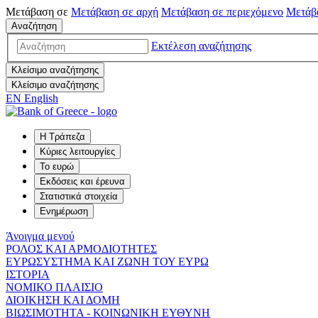
Μετάβαση σε
Μετάβαση σε
αρχή
Μετάβαση σε
περιεχόμενο
Μετάβ
Αναζήτηση
Εκτέλεση αναζήτησης
Κλείσιμο αναζήτησης
Κλείσιμο αναζήτησης
EN
English
Η Τράπεζα
Κύριες λειτουργίες
Το ευρώ
Εκδόσεις και έρευνα
Στατιστικά στοιχεία
Ενημέρωση
Άνοιγμα μενού
ΡΟΛΟΣ ΚΑΙ ΑΡΜΟΔΙΟΤΗΤΕΣ
ΕΥΡΩΣΥΣΤΗΜΑ ΚΑΙ ΖΩΝΗ ΤΟΥ ΕΥΡΩ
ΙΣΤΟΡΙΑ
ΝΟΜΙΚΟ ΠΛΑΙΣΙΟ
ΔΙΟΙΚΗΣΗ ΚΑΙ ΔΟΜΗ
ΒΙΩΣΙΜΟΤΗΤΑ - ΚΟΙΝΩΝΙΚΗ ΕΥΘΥΝΗ