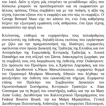
του λαού. Διότι η τέχνη μάς επιτρέπει να μεταδίδουμε αξίες που
δύσκολα μπορούν να προσδιοριστούν και να εκφραστούν με
άλλους τρόπους. Όπως συμβαίνει και με την ποίηση, η αξία της
τέχνης έγκειται εξίσου στο τι εκφράζει και στο πώς το εκφράζει. Ο
George Bernard Shaw είχε πει κάποτε ότι, ενώ ένας καθρέφτης
δείχνει την εξωτερική εμφάνιση ενός ανθρώπου, ένα έργο τέχνης
αποκαλύπτει την ψυχή του.
Κλείνοντας, επιθυμώ να ευχαριστήσω τους πολυάριθμους
συντελεστές της έκθεσης, δηλαδή όλους εκείνους που εργάστηκαν
με ζήλο για την πραγματοποίησή της. Ιδιαίτερες ευχαριστίες
οφείλονται στον πρώην Διοικητή της Τράπεζας της Ελλάδος και νυν
Αντιπρόεδρο της Ευρωπαϊκής Κεντρικής Τράπεζας κ. Λουκά
Παπαδήμο και στη σύζυγό του Σάννα, διακεκριμένη ζωγράφο, για
τη συμβολή τους στη διοργάνωση της έκθεσης στην Ουάσιγκτον.
Στο πρόσωπο του Προέδρου του, κ.Χρήστου Λαμπράκη, και του
Γενικού Διευθυντού κ.Νίκου Μανωλόπουλου, ευχαριστώ θερμά
τον Οργανισμό Μεγάρου Μουσικής Αθηνών που δέχθηκε να
φιλοξενήσει την έκθεση που εγκαινιάζεται σήμερα. Ευχαριστώ
επίσης τον Πρόεδρο του Συμβουλίου Διοικητών του
Ομοσπονδιακού Συστήματος Κεντρικών Τραπεζών κ. Alan
Greenspan για τη θερμή του υποστήριξη, καθώς και την κα Μary
Anne Goley, Διευθύντρια του Καλλιτεχνικού Προγράμματος του
Federal Reserve Board, την κα Μαίρη Μιχαηλίδου, Γενική
Διευθύντρια Πολιτιστικής Ανάπτυξης του Υπουργείου Πολιτισμού,