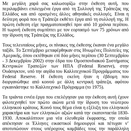
Με μεγάλη χαρά σας καλωσορίζω στην έκθεση αυτή, που
περιλαμβάνει επιλεγμένα έργα από τη Συλλογή της Τράπεζας της
Ελλάδος και από ορισμένες άλλες αθηναϊκές συλλογές. Είναι η
δεύτερη φορά που η Τράπεζα εκθέτει έργα από τη συλλογή της. Η
πρώτη έκθεση είχε πραγματοποιηθεί πριν από 10 χρόνια περίπου.
Η τωρινή έκθεση συμπίπτει με τον εορτασμό των 75 χρόνων από
την ίδρυση της Τράπεζας της Ελλάδος.
Τους τελευταίους μήνες, οι πίνακες της έκθεσης έκαναν ένα μεγάλο
ταξίδι. Το Σεπτέμβριο μεταφέρθηκαν στις Ηνωμένες Πολιτείες της
Αμερικής, όπου εκτέθηκαν επί δύο μήνες περίπου (30 Σεπτεμβρίου
- 3 Δεκεμβρίου 2002) στην έδρα του Ομοσπονδιακού Συστήματος
Κεντρικών Τραπεζών των ΗΠΑ (Federal Reserve), στην
Ουάσιγκτον, υπό την αιγίδα του Καλλιτεχνικού Προγράμματος του
Federal Reserve. Η έκθεση εκείνη ήταν η έβδομη που
διοργανώθηκε από κοινού με άλλη κεντρική τράπεζα, αφότου
εγκαινιάστηκε το Καλλιτεχνικό Πρόγραμμα (το 1975).
Τα τριάντα εννέα έργα που επελέγησαν για την έκθεση αυτή έχουν
φιλοτεχνηθεί τον πρώτο αιώνα μετά την ίδρυση του νεώτερου
ελληνικού κράτους. Κοινό τους θέμα είναι η εξέλιξη του ελληνικού
χαρακτήρα και των ελληνικών αξιών κατά την εκατονταετία 1830-
1930. Αποκαλύπτουν μια νέα ελευθερία έκφρασης, την οποία
απέκτησαν οι Έλληνες εικαστικοί δημιουργοί και πέτυχαν ν’
αποτυπώσουν στους υπέροχους καμβάδες τους την παράλληλη