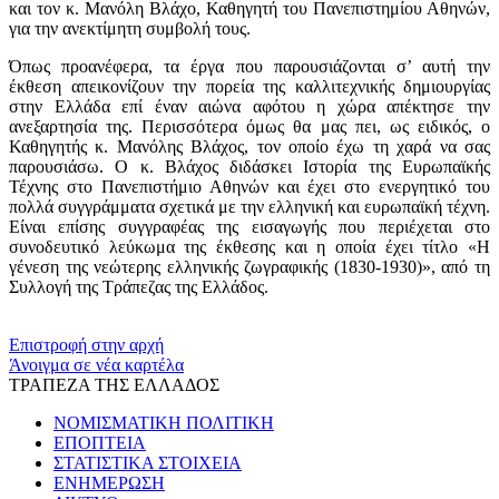
και τον κ. Μανόλη Βλάχο, Καθηγητή του Πανεπιστημίου Αθηνών,
για την ανεκτίμητη συμβολή τους.
Όπως προανέφερα, τα έργα που παρουσιάζονται σ’ αυτή την
έκθεση απεικονίζουν την πορεία της καλλιτεχνικής δημιουργίας
στην Ελλάδα επί έναν αιώνα αφότου η χώρα απέκτησε την
ανεξαρτησία της. Περισσότερα όμως θα μας πει, ως ειδικός, ο
Καθηγητής κ. Μανόλης Βλάχος, τον οποίο έχω τη χαρά να σας
παρουσιάσω. Ο κ. Βλάχος διδάσκει Ιστορία της Ευρωπαϊκής
Τέχνης στο Πανεπιστήμιο Αθηνών και έχει στο ενεργητικό του
πολλά συγγράμματα σχετικά με την ελληνική και ευρωπαϊκή τέχνη.
Είναι επίσης συγγραφέας της εισαγωγής που περιέχεται στο
συνοδευτικό λεύκωμα της έκθεσης και η οποία έχει τίτλο «Η
γένεση της νεώτερης ελληνικής ζωγραφικής (1830-1930)», από τη
Συλλογή της Τράπεζας της Ελλάδος.
​​
Επιστροφή στην αρχή
Άνοιγμα σε νέα καρτέλα
ΤΡΑΠΕΖΑ ΤΗΣ ΕΛΛΑΔΟΣ
ΝΟΜΙΣΜΑΤΙΚΗ ΠΟΛΙΤΙΚΗ
ΕΠΟΠΤΕΙΑ
ΣΤΑΤΙΣΤΙΚΑ ΣΤΟΙΧΕΙΑ
ΕΝΗΜΕΡΩΣΗ