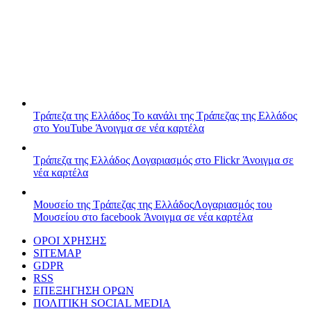
Τράπεζα της Ελλάδος
Το κανάλι της Τράπεζας της Ελλάδος
στο YouTube
Άνοιγμα σε νέα καρτέλα
Τράπεζα της Ελλάδος
Λογαριασμός στο Flickr
Άνοιγμα σε
νέα καρτέλα
Μουσείο της Τράπεζας της Ελλάδος
Λογαριασμός του
Μουσείου στο facebook
Άνοιγμα σε νέα καρτέλα
ΟΡΟΙ ΧΡΗΣΗΣ
SITEMAP
GDPR
RSS
ΕΠΕΞΗΓΗΣΗ ΟΡΩΝ
ΠΟΛΙΤΙΚΗ SOCIAL MEDIA