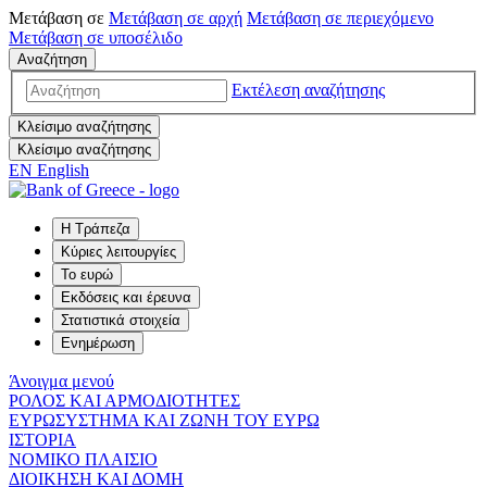
Μετάβαση σε
Μετάβαση σε
αρχή
Μετάβαση σε
περιεχόμενο
Μετάβαση σε
υποσέλιδο
Αναζήτηση
Εκτέλεση αναζήτησης
Κλείσιμο αναζήτησης
Κλείσιμο αναζήτησης
EN
English
Η Τράπεζα
Κύριες λειτουργίες
Το ευρώ
Εκδόσεις και έρευνα
Στατιστικά στοιχεία
Ενημέρωση
Άνοιγμα μενού
ΡΟΛΟΣ ΚΑΙ ΑΡΜΟΔΙΟΤΗΤΕΣ
ΕΥΡΩΣΥΣΤΗΜΑ ΚΑΙ ΖΩΝΗ ΤΟΥ ΕΥΡΩ
ΙΣΤΟΡΙΑ
ΝΟΜΙΚΟ ΠΛΑΙΣΙΟ
ΔΙΟΙΚΗΣΗ ΚΑΙ ΔΟΜΗ