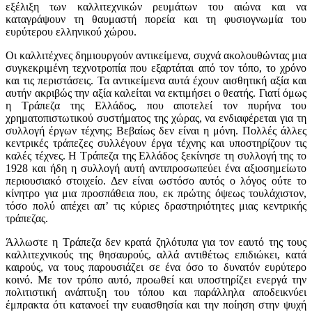
εξέλιξη των καλλιτεχνικών ρευμάτων του αιώνα και να
καταγράψουν τη θαυμαστή πορεία και τη φυσιογνωμία του
ευρύτερου ελληνικού χώρου.
Οι καλλιτέχνες δημιουργούν αντικείμενα, συχνά ακολουθώντας μια
συγκεκριμένη τεχνοτροπία που εξαρτάται από τον τόπο, το χρόνο
και τις περιστάσεις. Τα αντικείμενα αυτά έχουν αισθητική αξία και
αυτήν ακριβώς την αξία καλείται να εκτιμήσει ο θεατής. Γιατί όμως
η Τράπεζα της Ελλάδος, που αποτελεί τον πυρήνα του
χρηματοπιστωτικού συστήματος της χώρας, να ενδιαφέρεται για τη
συλλογή έργων τέχνης; Βεβαίως δεν είναι η μόνη. Πολλές άλλες
κεντρικές τράπεζες συλλέγουν έργα τέχνης και υποστηρίζουν τις
καλές τέχνες. Η Τράπεζα της Ελλάδος ξεκίνησε τη συλλογή της το
1928 και ήδη η συλλογή αυτή αντιπροσωπεύει ένα αξιοσημείωτο
περιουσιακό στοιχείο. Δεν είναι ωστόσο αυτός ο λόγος ούτε το
κίνητρο για μια προσπάθεια που, εκ πρώτης όψεως τουλάχιστον,
τόσο πολύ απέχει απ’ τις κύριες δραστηριότητες μιας κεντρικής
τράπεζας.
Άλλωστε η Τράπεζα δεν κρατά ζηλότυπα για τον εαυτό της τους
καλλιτεχνικούς της θησαυρούς, αλλά αντιθέτως επιδιώκει, κατά
καιρούς, να τους παρουσιάζει σε ένα όσο το δυνατόν ευρύτερο
κοινό. Με τον τρόπο αυτό, προωθεί και υποστηρίζει ενεργά την
πολιτιστική ανάπτυξη του τόπου και παράλληλα αποδεικνύει
έμπρακτα ότι κατανοεί την ευαισθησία και την ποίηση στην ψυχή