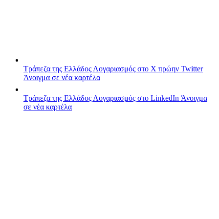
Τράπεζα της Ελλάδος
Λογαριασμός στο X πρώην Twitter
Άνοιγμα σε νέα καρτέλα
Τράπεζα της Ελλάδος
Λογαριασμός στο LinkedIn
Άνοιγμα
σε νέα καρτέλα