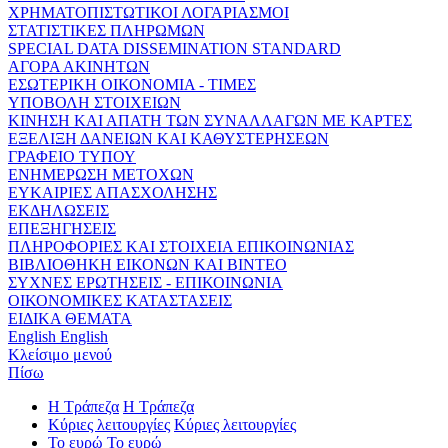
ΧΡΗΜΑΤΟΠΙΣΤΩΤΙΚΟΙ ΛΟΓΑΡΙΑΣΜΟΙ
ΣΤΑΤΙΣΤΙΚΕΣ ΠΛΗΡΩΜΩΝ
SPECIAL DATA DISSEMINATION STANDARD
ΑΓΟΡΑ ΑΚΙΝΗΤΩΝ
ΕΣΩΤΕΡΙΚΗ ΟΙΚΟΝΟΜΙΑ - ΤΙΜΕΣ
ΥΠΟΒΟΛΗ ΣΤΟΙΧΕΙΩΝ
ΚΙΝΗΣΗ ΚΑΙ ΑΠΑΤΗ ΤΩΝ ΣΥΝΑΛΛΑΓΩΝ ΜΕ ΚΑΡΤΕΣ
ΕΞΕΛΙΞΗ ΔΑΝΕΙΩΝ ΚΑΙ ΚΑΘΥΣΤΕΡΗΣΕΩΝ
ΓΡΑΦΕΙΟ ΤΥΠΟΥ
ΕΝΗΜΕΡΩΣΗ ΜΕΤΟΧΩΝ
ΕΥΚΑΙΡΙΕΣ ΑΠΑΣΧΟΛΗΣΗΣ
ΕΚΔΗΛΩΣΕΙΣ
ΕΠΕΞΗΓΗΣΕΙΣ
ΠΛΗΡΟΦΟΡΙΕΣ ΚΑΙ ΣΤΟΙΧΕΙΑ ΕΠΙΚΟΙΝΩΝΙΑΣ
ΒΙΒΛΙΟΘΗΚΗ ΕΙΚΟΝΩΝ ΚΑΙ ΒΙΝΤΕΟ
ΣΥΧΝΕΣ ΕΡΩΤΗΣΕΙΣ - ΕΠΙΚΟΙΝΩΝΙΑ
ΟΙΚΟΝΟΜΙΚΕΣ ΚΑΤΑΣΤΑΣΕΙΣ
ΕΙΔΙΚΑ ΘΕΜΑΤΑ
English
English
Κλείσιμο μενού
Πίσω
Η Τράπεζα
Η Τράπεζα
Κύριες λειτουργίες
Κύριες λειτουργίες
Το ευρώ
Το ευρώ