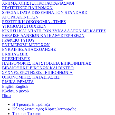
ΧΡΗΜΑΤΟΠΙΣΤΩΤΙΚΟΙ ΛΟΓΑΡΙΑΣΜΟΙ
ΣΤΑΤΙΣΤΙΚΕΣ ΠΛΗΡΩΜΩΝ
SPECIAL DATA DISSEMINATION STANDARD
ΑΓΟΡΑ ΑΚΙΝΗΤΩΝ
ΕΣΩΤΕΡΙΚΗ ΟΙΚΟΝΟΜΙΑ - ΤΙΜΕΣ
ΥΠΟΒΟΛΗ ΣΤΟΙΧΕΙΩΝ
ΚΙΝΗΣΗ ΚΑΙ ΑΠΑΤΗ ΤΩΝ ΣΥΝΑΛΛΑΓΩΝ ΜΕ ΚΑΡΤΕΣ
ΕΞΕΛΙΞΗ ΔΑΝΕΙΩΝ ΚΑΙ ΚΑΘΥΣΤΕΡΗΣΕΩΝ
ΓΡΑΦΕΙΟ ΤΥΠΟΥ
ΕΝΗΜΕΡΩΣΗ ΜΕΤΟΧΩΝ
ΕΥΚΑΙΡΙΕΣ ΑΠΑΣΧΟΛΗΣΗΣ
ΕΚΔΗΛΩΣΕΙΣ
ΕΠΕΞΗΓΗΣΕΙΣ
ΠΛΗΡΟΦΟΡΙΕΣ ΚΑΙ ΣΤΟΙΧΕΙΑ ΕΠΙΚΟΙΝΩΝΙΑΣ
ΒΙΒΛΙΟΘΗΚΗ ΕΙΚΟΝΩΝ ΚΑΙ ΒΙΝΤΕΟ
ΣΥΧΝΕΣ ΕΡΩΤΗΣΕΙΣ - ΕΠΙΚΟΙΝΩΝΙΑ
ΟΙΚΟΝΟΜΙΚΕΣ ΚΑΤΑΣΤΑΣΕΙΣ
ΕΙΔΙΚΑ ΘΕΜΑΤΑ
English
English
Κλείσιμο μενού
Πίσω
Η Τράπεζα
Η Τράπεζα
Κύριες λειτουργίες
Κύριες λειτουργίες
Το ευρώ
Το ευρώ