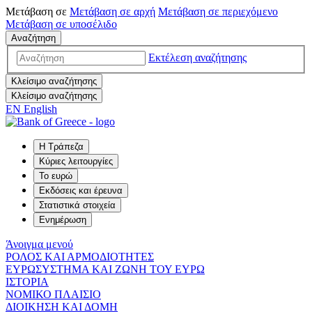
Μετάβαση σε
Μετάβαση σε
αρχή
Μετάβαση σε
περιεχόμενο
Μετάβαση σε
υποσέλιδο
Αναζήτηση
Εκτέλεση αναζήτησης
Κλείσιμο αναζήτησης
Κλείσιμο αναζήτησης
EN
English
Η Τράπεζα
Κύριες λειτουργίες
Το ευρώ
Εκδόσεις και έρευνα
Στατιστικά στοιχεία
Ενημέρωση
Άνοιγμα μενού
ΡΟΛΟΣ ΚΑΙ ΑΡΜΟΔΙΟΤΗΤΕΣ
ΕΥΡΩΣΥΣΤΗΜΑ ΚΑΙ ΖΩΝΗ ΤΟΥ ΕΥΡΩ
ΙΣΤΟΡΙΑ
ΝΟΜΙΚΟ ΠΛΑΙΣΙΟ
ΔΙΟΙΚΗΣΗ ΚΑΙ ΔΟΜΗ