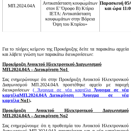
Αντικατάσταση κουφωμάτων
Παρασκευή 05/
ΜΠ.2024.04Α
στον Ε’ Όροφο Β) Κτίριο
και ώρα 11:0
ΙΕΤΑ: Αντικατάσταση
κουφωμάτων στην Βόρεια
Όψη του Κτιρίου»
Για το πλήρες κείμενο της Προκήρυξης δείτε τα παρακάτω αρχεία
και λάβετε γνώση των παρακάτω διευκρινίσεων:
Προκήρυξη Ανοικτού Ηλεκτρονικού Διαγωνισμού
ΜΠ.2024.04Α – Διευκρίνιση No1
Σας ενημερώνουμε ότι στην Προκήρυξη Ανοικτού Ηλεκτρονικού
Διαγωνισμού ΜΠ.2024.04Α προστέθηκε αρχείο με παροχή
διευκρινίσεων
(
Άνοιγμα σε νέα καρτέλα
Άνοιγμα σε νέα
καρτέλα
ΜΠ.2024.04Α_Διευκρίνιση
Άνοιγμα σε νέα
καρτέλα
No1
)
.
Προκήρυξη Ανοικτού Ηλεκτρονικού Διαγωνισμού
ΜΠ.2024.04Α – Διευκρίνιση Νο2
Σας ενημερώνουμε ότι η προθεσμία του Ανοικτού Ηλεκτρονικού
Διαγωνισμού ΜΠ.2024.04Α παρατείνεται και η
νέα καταληκτική