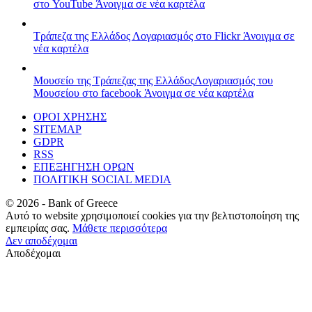
στο YouTube
Άνοιγμα σε νέα καρτέλα
Τράπεζα της Ελλάδος
Λογαριασμός στο Flickr
Άνοιγμα σε
νέα καρτέλα
Μουσείο της Τράπεζας της Ελλάδος
Λογαριασμός του
Μουσείου στο facebook
Άνοιγμα σε νέα καρτέλα
ΟΡΟΙ ΧΡΗΣΗΣ
SITEMAP
GDPR
RSS
ΕΠΕΞΗΓΗΣΗ ΟΡΩΝ
ΠΟΛΙΤΙΚΗ SOCIAL MEDIA
©
2026
- Bank of Greece
Αυτό το website χρησιμοποιεί cookies για την βελτιστοποίηση της
εμπειρίας σας.
Μάθετε περισσότερα
Δεν αποδέχομαι
Αποδέχομαι