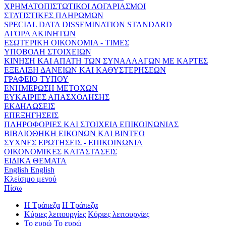
ΧΡΗΜΑΤΟΠΙΣΤΩΤΙΚΟΙ ΛΟΓΑΡΙΑΣΜΟΙ
ΣΤΑΤΙΣΤΙΚΕΣ ΠΛΗΡΩΜΩΝ
SPECIAL DATA DISSEMINATION STANDARD
ΑΓΟΡΑ ΑΚΙΝΗΤΩΝ
ΕΣΩΤΕΡΙΚΗ ΟΙΚΟΝΟΜΙΑ - ΤΙΜΕΣ
ΥΠΟΒΟΛΗ ΣΤΟΙΧΕΙΩΝ
ΚΙΝΗΣΗ ΚΑΙ ΑΠΑΤΗ ΤΩΝ ΣΥΝΑΛΛΑΓΩΝ ΜΕ ΚΑΡΤΕΣ
ΕΞΕΛΙΞΗ ΔΑΝΕΙΩΝ ΚΑΙ ΚΑΘΥΣΤΕΡΗΣΕΩΝ
ΓΡΑΦΕΙΟ ΤΥΠΟΥ
ΕΝΗΜΕΡΩΣΗ ΜΕΤΟΧΩΝ
ΕΥΚΑΙΡΙΕΣ ΑΠΑΣΧΟΛΗΣΗΣ
ΕΚΔΗΛΩΣΕΙΣ
ΕΠΕΞΗΓΗΣΕΙΣ
ΠΛΗΡΟΦΟΡΙΕΣ ΚΑΙ ΣΤΟΙΧΕΙΑ ΕΠΙΚΟΙΝΩΝΙΑΣ
ΒΙΒΛΙΟΘΗΚΗ ΕΙΚΟΝΩΝ ΚΑΙ ΒΙΝΤΕΟ
ΣΥΧΝΕΣ ΕΡΩΤΗΣΕΙΣ - ΕΠΙΚΟΙΝΩΝΙΑ
ΟΙΚΟΝΟΜΙΚΕΣ ΚΑΤΑΣΤΑΣΕΙΣ
ΕΙΔΙΚΑ ΘΕΜΑΤΑ
English
English
Κλείσιμο μενού
Πίσω
Η Τράπεζα
Η Τράπεζα
Κύριες λειτουργίες
Κύριες λειτουργίες
Το ευρώ
Το ευρώ