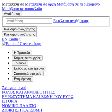
Μετάβαση σε
Μετάβαση σε
αρχή
Μετάβαση σε
περιεχόμενο
Μετάβαση σε
υποσέλιδο
Αναζήτηση
Εκτέλεση αναζήτησης
Κλείσιμο αναζήτησης
Κλείσιμο αναζήτησης
EN
English
Η Τράπεζα
Κύριες λειτουργίες
Το ευρώ
Εκδόσεις και έρευνα
Στατιστικά στοιχεία
Ενημέρωση
Άνοιγμα μενού
ΡΟΛΟΣ ΚΑΙ ΑΡΜΟΔΙΟΤΗΤΕΣ
ΕΥΡΩΣΥΣΤΗΜΑ ΚΑΙ ΖΩΝΗ ΤΟΥ ΕΥΡΩ
ΙΣΤΟΡΙΑ
ΝΟΜΙΚΟ ΠΛΑΙΣΙΟ
ΔΙΟΙΚΗΣΗ ΚΑΙ ΔΟΜΗ