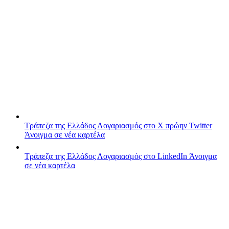
Τράπεζα της Ελλάδος
Λογαριασμός στο X πρώην Twitter
Άνοιγμα σε νέα καρτέλα
Τράπεζα της Ελλάδος
Λογαριασμός στο LinkedIn
Άνοιγμα
σε νέα καρτέλα