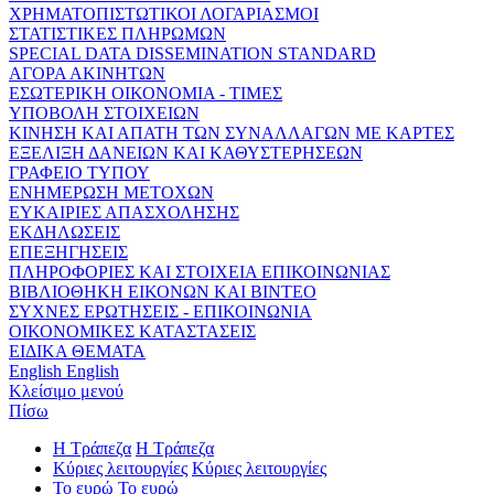
ΧΡΗΜΑΤΟΠΙΣΤΩΤΙΚΟΙ ΛΟΓΑΡΙΑΣΜΟΙ
ΣΤΑΤΙΣΤΙΚΕΣ ΠΛΗΡΩΜΩΝ
SPECIAL DATA DISSEMINATION STANDARD
ΑΓΟΡΑ ΑΚΙΝΗΤΩΝ
ΕΣΩΤΕΡΙΚΗ ΟΙΚΟΝΟΜΙΑ - ΤΙΜΕΣ
ΥΠΟΒΟΛΗ ΣΤΟΙΧΕΙΩΝ
ΚΙΝΗΣΗ ΚΑΙ ΑΠΑΤΗ ΤΩΝ ΣΥΝΑΛΛΑΓΩΝ ΜΕ ΚΑΡΤΕΣ
ΕΞΕΛΙΞΗ ΔΑΝΕΙΩΝ ΚΑΙ ΚΑΘΥΣΤΕΡΗΣΕΩΝ
ΓΡΑΦΕΙΟ ΤΥΠΟΥ
ΕΝΗΜΕΡΩΣΗ ΜΕΤΟΧΩΝ
ΕΥΚΑΙΡΙΕΣ ΑΠΑΣΧΟΛΗΣΗΣ
ΕΚΔΗΛΩΣΕΙΣ
ΕΠΕΞΗΓΗΣΕΙΣ
ΠΛΗΡΟΦΟΡΙΕΣ ΚΑΙ ΣΤΟΙΧΕΙΑ ΕΠΙΚΟΙΝΩΝΙΑΣ
ΒΙΒΛΙΟΘΗΚΗ ΕΙΚΟΝΩΝ ΚΑΙ ΒΙΝΤΕΟ
ΣΥΧΝΕΣ ΕΡΩΤΗΣΕΙΣ - ΕΠΙΚΟΙΝΩΝΙΑ
ΟΙΚΟΝΟΜΙΚΕΣ ΚΑΤΑΣΤΑΣΕΙΣ
ΕΙΔΙΚΑ ΘΕΜΑΤΑ
English
English
Κλείσιμο μενού
Πίσω
Η Τράπεζα
Η Τράπεζα
Κύριες λειτουργίες
Κύριες λειτουργίες
Το ευρώ
Το ευρώ