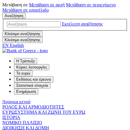
Μετάβαση σε
Μετάβαση σε
αρχή
Μετάβαση σε
περιεχόμενο
Μετάβαση σε
υποσέλιδο
Αναζήτηση
Εκτέλεση αναζήτησης
Κλείσιμο αναζήτησης
Κλείσιμο αναζήτησης
EN
English
Η Τράπεζα
Κύριες λειτουργίες
Το ευρώ
Εκδόσεις και έρευνα
Στατιστικά στοιχεία
Ενημέρωση
Άνοιγμα μενού
ΡΟΛΟΣ ΚΑΙ ΑΡΜΟΔΙΟΤΗΤΕΣ
ΕΥΡΩΣΥΣΤΗΜΑ ΚΑΙ ΖΩΝΗ ΤΟΥ ΕΥΡΩ
ΙΣΤΟΡΙΑ
ΝΟΜΙΚΟ ΠΛΑΙΣΙΟ
ΔΙΟΙΚΗΣΗ ΚΑΙ ΔΟΜΗ