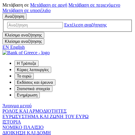
Μετάβαση σε
Μετάβαση σε
αρχή
Μετάβαση σε
περιεχόμενο
Μετάβαση σε
υποσέλιδο
Αναζήτηση
Εκτέλεση αναζήτησης
Κλείσιμο αναζήτησης
Κλείσιμο αναζήτησης
EN
English
Η Τράπεζα
Κύριες λειτουργίες
Το ευρώ
Εκδόσεις και έρευνα
Στατιστικά στοιχεία
Ενημέρωση
Άνοιγμα μενού
ΡΟΛΟΣ ΚΑΙ ΑΡΜΟΔΙΟΤΗΤΕΣ
ΕΥΡΩΣΥΣΤΗΜΑ ΚΑΙ ΖΩΝΗ ΤΟΥ ΕΥΡΩ
ΙΣΤΟΡΙΑ
ΝΟΜΙΚΟ ΠΛΑΙΣΙΟ
ΔΙΟΙΚΗΣΗ ΚΑΙ ΔΟΜΗ