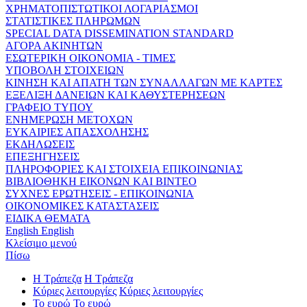
ΧΡΗΜΑΤΟΠΙΣΤΩΤΙΚΟΙ ΛΟΓΑΡΙΑΣΜΟΙ
ΣΤΑΤΙΣΤΙΚΕΣ ΠΛΗΡΩΜΩΝ
SPECIAL DATA DISSEMINATION STANDARD
ΑΓΟΡΑ ΑΚΙΝΗΤΩΝ
ΕΣΩΤΕΡΙΚΗ ΟΙΚΟΝΟΜΙΑ - ΤΙΜΕΣ
ΥΠΟΒΟΛΗ ΣΤΟΙΧΕΙΩΝ
ΚΙΝΗΣΗ ΚΑΙ ΑΠΑΤΗ ΤΩΝ ΣΥΝΑΛΛΑΓΩΝ ΜΕ ΚΑΡΤΕΣ
ΕΞΕΛΙΞΗ ΔΑΝΕΙΩΝ ΚΑΙ ΚΑΘΥΣΤΕΡΗΣΕΩΝ
ΓΡΑΦΕΙΟ ΤΥΠΟΥ
ΕΝΗΜΕΡΩΣΗ ΜΕΤΟΧΩΝ
ΕΥΚΑΙΡΙΕΣ ΑΠΑΣΧΟΛΗΣΗΣ
ΕΚΔΗΛΩΣΕΙΣ
ΕΠΕΞΗΓΗΣΕΙΣ
ΠΛΗΡΟΦΟΡΙΕΣ ΚΑΙ ΣΤΟΙΧΕΙΑ ΕΠΙΚΟΙΝΩΝΙΑΣ
ΒΙΒΛΙΟΘΗΚΗ ΕΙΚΟΝΩΝ ΚΑΙ ΒΙΝΤΕΟ
ΣΥΧΝΕΣ ΕΡΩΤΗΣΕΙΣ - ΕΠΙΚΟΙΝΩΝΙΑ
ΟΙΚΟΝΟΜΙΚΕΣ ΚΑΤΑΣΤΑΣΕΙΣ
ΕΙΔΙΚΑ ΘΕΜΑΤΑ
English
English
Κλείσιμο μενού
Πίσω
Η Τράπεζα
Η Τράπεζα
Κύριες λειτουργίες
Κύριες λειτουργίες
Το ευρώ
Το ευρώ