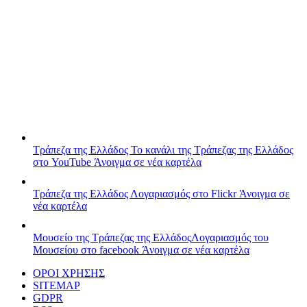
Τράπεζα της Ελλάδος
Το κανάλι της Τράπεζας της Ελλάδος
στο YouTube
Άνοιγμα σε νέα καρτέλα
Τράπεζα της Ελλάδος
Λογαριασμός στο Flickr
Άνοιγμα σε
νέα καρτέλα
Μουσείο της Τράπεζας της Ελλάδος
Λογαριασμός του
Μουσείου στο facebook
Άνοιγμα σε νέα καρτέλα
ΟΡΟΙ ΧΡΗΣΗΣ
SITEMAP
GDPR