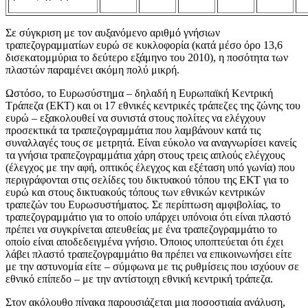
Σε σύγκριση με τον αυξανόμενο αριθμό γνήσιων
τραπεζογραμματίων ευρώ σε κυκλοφορία (κατά μέσο όρο 13,6
δισεκατομμύρια το δεύτερο εξάμηνο του 2010), η ποσότητα των
πλαστών παραμένει ακόμη πολύ μικρή.
Ωστόσο, το Ευρωσύστημα – δηλαδή η Ευρωπαϊκή Κεντρική
Τράπεζα (ΕΚΤ) και οι 17 εθνικές κεντρικές τράπεζες της ζώνης του
ευρώ – εξακολουθεί να συνιστά στους πολίτες να ελέγχουν
προσεκτικά τα τραπεζογραμμάτια που λαμβάνουν κατά τις
συναλλαγές τους σε μετρητά. Είναι εύκολο να αναγνωρίσει κανείς
τα γνήσια τραπεζογραμμάτια χάρη στους τρεις απλούς ελέγχους
(έλεγχος με την αφή, οπτικός έλεγχος και εξέταση υπό γωνία) που
περιγράφονται στις σελίδες του δικτυακού τόπου της ΕΚΤ για το
ευρώ και στους δικτυακούς τόπους των εθνικών κεντρικών
τραπεζών του Ευρωσυστήματος. Σε περίπτωση αμφιβολίας, το
τραπεζογραμμάτιο για το οποίο υπάρχει υπόνοια ότι είναι πλαστό
πρέπει να συγκρίνεται απευθείας με ένα τραπεζογραμμάτιο το
οποίο είναι αποδεδειγμένα γνήσιο. Όποιος υποπτεύεται ότι έχει
λάβει πλαστό τραπεζογραμμάτιο θα πρέπει να επικοινωνήσει είτε
με την αστυνομία είτε – σύμφωνα με τις ρυθμίσεις που ισχύουν σε
εθνικό επίπεδο – με την αντίστοιχη εθνική κεντρική τράπεζα.
Στον ακόλουθο πίνακα παρουσιάζεται μια ποσοστιαία ανάλυση,