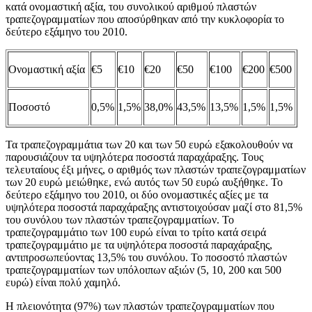
κατά ονομαστική αξία, του συνολικού αριθμού πλαστών
τραπεζογραμματίων που αποσύρθηκαν από την κυκλοφορία το
δεύτερο εξάμηνο του 2010.
Ονομαστική αξία
€5
€10
€20
€50
€100
€200
€500
Ποσοστό
0,5%
1,5%
38,0%
43,5%
13,5%
1,5%
1,5%
Τα τραπεζογραμμάτια των 20 και των 50 ευρώ εξακολουθούν να
παρουσιάζουν τα υψηλότερα ποσοστά παραχάραξης. Τους
τελευταίους έξι μήνες, ο αριθμός των πλαστών τραπεζογραμματίων
των 20 ευρώ μειώθηκε, ενώ αυτός των 50 ευρώ αυξήθηκε. Το
δεύτερο εξάμηνο του 2010, οι δύο ονομαστικές αξίες με τα
υψηλότερα ποσοστά παραχάραξης αντιστοιχούσαν μαζί στο 81,5%
του συνόλου των πλαστών τραπεζογραμματίων. Το
τραπεζογραμμάτιο των 100 ευρώ είναι το τρίτο κατά σειρά
τραπεζογραμμάτιο με τα υψηλότερα ποσοστά παραχάραξης,
αντιπροσωπεύοντας 13,5% του συνόλου. Το ποσοστό πλαστών
τραπεζογραμματίων των υπόλοιπων αξιών (5, 10, 200 και 500
ευρώ) είναι πολύ χαμηλό.
Η πλειονότητα (97%) των πλαστών τραπεζογραμματίων που