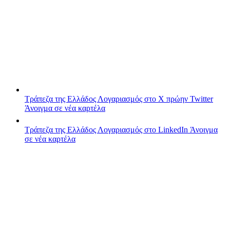
Τράπεζα της Ελλάδος
Λογαριασμός στο X πρώην Twitter
Άνοιγμα σε νέα καρτέλα
Τράπεζα της Ελλάδος
Λογαριασμός στο LinkedIn
Άνοιγμα
σε νέα καρτέλα