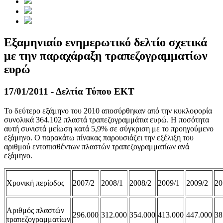
Εξαμηνιαίο ενημερωτικό δελτίο σχετικά
με την παραχάραξη τραπεζογραμματίων
ευρώ
17/01/2011 - Δελτία Τύπου ΕΚΤ
Το δεύτερο εξάμηνο του 2010 αποσύρθηκαν από την κυκλοφορία
συνολικά 364.102 πλαστά τραπεζογραμμάτια ευρώ. Η ποσότητα
αυτή συνιστά μείωση κατά 5,9% σε σύγκριση με το προηγούμενο
εξάμηνο. Ο παρακάτω πίνακας παρουσιάζει την εξέλιξη του
αριθμού εντοπισθέντων πλαστών τραπεζογραμματίων ανά
εξάμηνο.
Χρονική περίοδος
2007/2
2008/1
2008/2
2009/1
2009/2
20
Αριθμός πλαστών
296.000
312.000
354.000
413.000
447.000
38
τραπεζογραμματίων