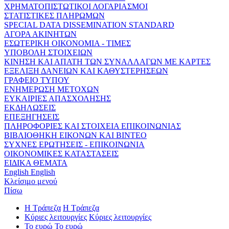
ΧΡΗΜΑΤΟΠΙΣΤΩΤΙΚΟΙ ΛΟΓΑΡΙΑΣΜΟΙ
ΣΤΑΤΙΣΤΙΚΕΣ ΠΛΗΡΩΜΩΝ
SPECIAL DATA DISSEMINATION STANDARD
ΑΓΟΡΑ ΑΚΙΝΗΤΩΝ
ΕΣΩΤΕΡΙΚΗ ΟΙΚΟΝΟΜΙΑ - ΤΙΜΕΣ
ΥΠΟΒΟΛΗ ΣΤΟΙΧΕΙΩΝ
ΚΙΝΗΣΗ ΚΑΙ ΑΠΑΤΗ ΤΩΝ ΣΥΝΑΛΛΑΓΩΝ ΜΕ ΚΑΡΤΕΣ
ΕΞΕΛΙΞΗ ΔΑΝΕΙΩΝ ΚΑΙ ΚΑΘΥΣΤΕΡΗΣΕΩΝ
ΓΡΑΦΕΙΟ ΤΥΠΟΥ
ΕΝΗΜΕΡΩΣΗ ΜΕΤΟΧΩΝ
ΕΥΚΑΙΡΙΕΣ ΑΠΑΣΧΟΛΗΣΗΣ
ΕΚΔΗΛΩΣΕΙΣ
ΕΠΕΞΗΓΗΣΕΙΣ
ΠΛΗΡΟΦΟΡΙΕΣ ΚΑΙ ΣΤΟΙΧΕΙΑ ΕΠΙΚΟΙΝΩΝΙΑΣ
ΒΙΒΛΙΟΘΗΚΗ ΕΙΚΟΝΩΝ ΚΑΙ ΒΙΝΤΕΟ
ΣΥΧΝΕΣ ΕΡΩΤΗΣΕΙΣ - ΕΠΙΚΟΙΝΩΝΙΑ
ΟΙΚΟΝΟΜΙΚΕΣ ΚΑΤΑΣΤΑΣΕΙΣ
ΕΙΔΙΚΑ ΘΕΜΑΤΑ
English
English
Κλείσιμο μενού
Πίσω
Η Τράπεζα
Η Τράπεζα
Κύριες λειτουργίες
Κύριες λειτουργίες
Το ευρώ
Το ευρώ