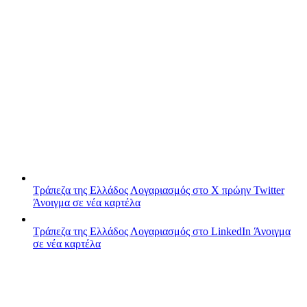
Τράπεζα της Ελλάδος
Λογαριασμός στο X πρώην Twitter
Άνοιγμα σε νέα καρτέλα
Τράπεζα της Ελλάδος
Λογαριασμός στο LinkedIn
Άνοιγμα
σε νέα καρτέλα