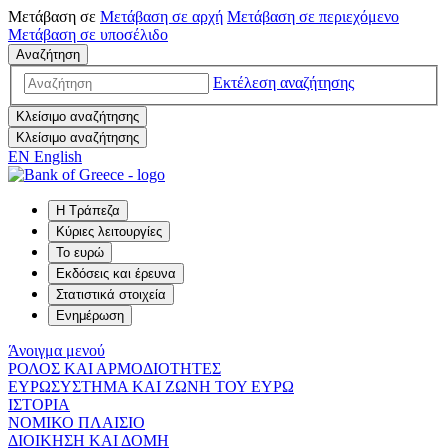
Μετάβαση σε
Μετάβαση σε
αρχή
Μετάβαση σε
περιεχόμενο
Μετάβαση σε
υποσέλιδο
Αναζήτηση
Εκτέλεση αναζήτησης
Κλείσιμο αναζήτησης
Κλείσιμο αναζήτησης
EN
English
Η Τράπεζα
Κύριες λειτουργίες
Το ευρώ
Εκδόσεις και έρευνα
Στατιστικά στοιχεία
Ενημέρωση
Άνοιγμα μενού
ΡΟΛΟΣ ΚΑΙ ΑΡΜΟΔΙΟΤΗΤΕΣ
ΕΥΡΩΣΥΣΤΗΜΑ ΚΑΙ ΖΩΝΗ ΤΟΥ ΕΥΡΩ
ΙΣΤΟΡΙΑ
ΝΟΜΙΚΟ ΠΛΑΙΣΙΟ
ΔΙΟΙΚΗΣΗ ΚΑΙ ΔΟΜΗ