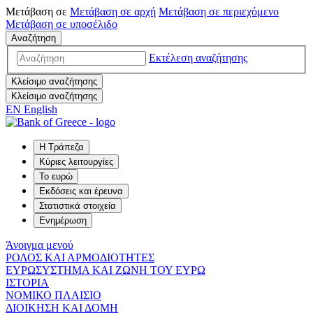
Μετάβαση σε
Μετάβαση σε
αρχή
Μετάβαση σε
περιεχόμενο
Μετάβαση σε
υποσέλιδο
Αναζήτηση
Εκτέλεση αναζήτησης
Κλείσιμο αναζήτησης
Κλείσιμο αναζήτησης
EN
English
Η Τράπεζα
Κύριες λειτουργίες
Το ευρώ
Εκδόσεις και έρευνα
Στατιστικά στοιχεία
Ενημέρωση
Άνοιγμα μενού
ΡΟΛΟΣ ΚΑΙ ΑΡΜΟΔΙΟΤΗΤΕΣ
ΕΥΡΩΣΥΣΤΗΜΑ ΚΑΙ ΖΩΝΗ ΤΟΥ ΕΥΡΩ
ΙΣΤΟΡΙΑ
ΝΟΜΙΚΟ ΠΛΑΙΣΙΟ
ΔΙΟΙΚΗΣΗ ΚΑΙ ΔΟΜΗ