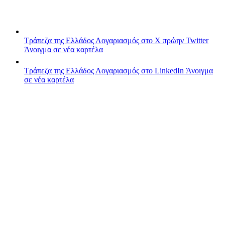
Τράπεζα της Ελλάδος
Λογαριασμός στο X πρώην Twitter
Άνοιγμα σε νέα καρτέλα
Τράπεζα της Ελλάδος
Λογαριασμός στο LinkedIn
Άνοιγμα
σε νέα καρτέλα