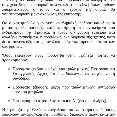
συνεχεία δε με προφορική συνέντευξη (interview) όσων κριθούν
επικρατέστεροι, ο τόπος και ο χρόνος της οποίας θα
γνωστοποιηθούν με ανακοίνωση της επιτροπής.
Θα συνεκτιμηθούν η εν γένει ακαδημαϊκή επίδοση και ιδίως οι
μεταπτυχιακές σπουδές, κατά προτίμηση στα αντικείμενα που
ενδιαφέρουν την Τράπεζα, η τυχόν δικηγορική εμπειρία στα
ανωτέρω αντικείμενα, η προσδοκώμενη διάρκεια της σχέσης, κατά
δε τη συνέντευξη και η συνολική εικόνα και προσωπικότητα των
υποψηφίων.
'Οσοι επιλεγούν προς πρόσληψη στην Τράπεζα πρέπει να
προσκομίσουν:
Πρόσφατο (έκδοσης μέχρι προ τριών μηνών) Πιστοποιητικό
Εισαγγελικής Αρχής ότι δεν διώκονται ως φυγόποινοι ή
φυγόδικοι.
Πρόσφατο (έκδοσης μέχρι προ τριών μηνών) αντίγραφο
ποινικού μητρώου.
Πιστοποιητικό στρατολογίας τύπου Α΄ (για τους άνδρες).
Η Τράπεζα της Ελλάδος επιφυλάσσεται να ζητήσει από όσους
επιλεγούν την προσκόμιση πρόσθετων δικαιολογητικών, κατά την