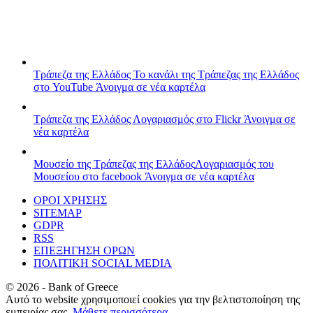
Τράπεζα της Ελλάδος
Το κανάλι της Τράπεζας της Ελλάδος
στο YouTube
Άνοιγμα σε νέα καρτέλα
Τράπεζα της Ελλάδος
Λογαριασμός στο Flickr
Άνοιγμα σε
νέα καρτέλα
Μουσείο της Τράπεζας της Ελλάδος
Λογαριασμός του
Μουσείου στο facebook
Άνοιγμα σε νέα καρτέλα
ΟΡΟΙ ΧΡΗΣΗΣ
SITEMAP
GDPR
RSS
ΕΠΕΞΗΓΗΣΗ ΟΡΩΝ
ΠΟΛΙΤΙΚΗ SOCIAL MEDIA
©
2026
- Bank of Greece
Αυτό το website χρησιμοποιεί cookies για την βελτιστοποίηση της
εμπειρίας σας.
Μάθετε περισσότερα