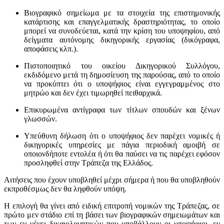
Βιογραφικό σημείωμα με τα στοιχεία της επιστημονικής
κατάρτισης και επαγγελματικής δραστηριότητας, το οποίο
μπορεί να συνοδεύεται, κατά την κρίση του υποψηφίου, από
δείγματα αυτόνομης δικηγορικής εργασίας (δικόγραφα,
αποφάσεις κλπ.).
Πιστοποιητικό του οικείου Δικηγορικού Συλλόγου,
εκδιδόμενο μετά τη δημοσίευση της παρούσας, από το οποίο
να προκύπτει ότι ο υποψήφιος είναι εγγεγραμμένος στο
μητρώο και δεν έχει τιμωρηθεί πειθαρχικά.
Επικυρωμένα αντίγραφα των τίτλων σπουδών και ξένων
γλωσσών.
Υπεύθυνη δήλωση ότι ο υποψήφιος δεν παρέχει νομικές ή
δικηγορικές υπηρεσίες με πάγια περιοδική αμοιβή σε
οποιονδήποτε εντολέα ή ότι θα παύσει να τις παρέχει εφόσον
προσληφθεί στην Τράπεζα της Ελλάδος.
Αιτήσεις που έχουν υποβληθεί μέχρι σήμερα ή που θα υποβληθούν
εκπροθέσμως δεν θα ληφθούν υπόψη.
Η επιλογή θα γίνει από ειδική επιτροπή νομικών της Τράπεζας, σε
πρώτο μεν στάδιο επί τη βάσει των βιογραφικών σημειωμάτων και
των εν γένει δικαιολογητικών που υποβάλλουν οι υποψήφιοι, εν