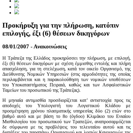
Προκήρυξη για την πλήρωση, κατόπιν
επιλογής, έξι (6) θέσεων δικηγόρων
08/01/2007 - Ανακοινώσεις
Η Τράπεζα της Ελλάδος προκηρύσσει την πλήρωση, με επιλογή,
έξι (6) θέσεων δικηγόρων με σχέση έμμισθης εντολής και πλήρη
απασχόληση, για τη στελέχωση, κατά τον οικείο Οργανισμό, της
Διεύθυνσης Νομικών Υπηρεσιών (στις αρμοδιότητες της οποίας
περιλαμβάνεται και η παρακολούθηση των νομικών υποθέσεων
του Υποκαταστήματος Πειραιά, καθώς και των Ασφαλιστικών
Ταμείων του προσωπικού της Τράπεζας).
Η μηνιαία αντιμισθία προσδιορίζεται κατ’ αντιστοιχία προς τις
αποδοχές του Υπολογιστή του Λογιστικού Κλάδου με
προσμέτρηση χρόνου πλασματικής υπηρεσίας δύο (2) ετών στο
βαθμό αυτό και με βάση το 8ο (όγδοο) Κλιμάκιο του Ενιαίου
Μισθολογίου του προσωπικού των Τραπεζών, αναπροσαρμόζεται
δε σύμφωνα με τις προβλέψεις του τελευταίου αυτού και τις
διατάξεις του παραπάνω Οργανισμού και λοιπών Κανονισμών της