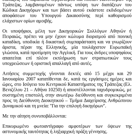
Τράπεζας, λαμβανομένων πάντως υπόψη των διατάξεων του
Κώδικα Δικηγόρων και των βάσει αυτού εκάστοτε εκδιδομένων
αποφάσεων του Υπουργού Δικαιοσύνης περί καθορισμού
ελάχιστων ορίων αμοιβής.
Οι υποψήφιοι, μέλη των Δικηγορικών Συλλόγων Αθηνών ή
Πειραιώς, πρέπει να μην έχουν κώλυμα διορισμού από ποινική
καταδίκη, υποδικία ή δικαστική συμπαράσταση και να γνωρίζουν
άριστα, πέραν της Ελληνικής, μία τουλάχιστον Ευρωπαϊκή
γλώσσα, κατά προτίμηση την Αγγλική. Για τους άνδρες υποψηφίους
απαιτείται επί πλέον εκπλήρωση των στρατιωτικών τους
υποχρεώσεων ή οριστική απαλλαγή από αυτές.
Αιτήσεις συμμετοχής γίνονται δεκτές από 15 μέχρι και 29
Ιανουαρίου 2007 κατατίθενται δε, κατά τις εργάσιμες ημέρες και
ώρες, στο Ισόγειο του Κεντρικού Καταστήματος της Τράπεζας (Ελ.
Βενιζέλου 21 – Αθήνα 10250) ή αποστέλλονται ταχυδρομικώς, με
συστημένη επιστολή, στην ανωτέρω διεύθυνση και συγκεκριμένα
προς τη Διεύθυνση Διοικητικού – Τμήμα Διαχείρισης Ανθρώπινου
Δυναμικού και τη μνεία: ''Για την επιλογή δικηγόρων''.
Με την αίτηση συνυποβάλλονται:
Επικυρωμένο φωτοαντίγραφο αμφοτέρων των όψεων της
αστυνομικής ταυτότητας ή ληξιαρχική πράξη γέννησης.