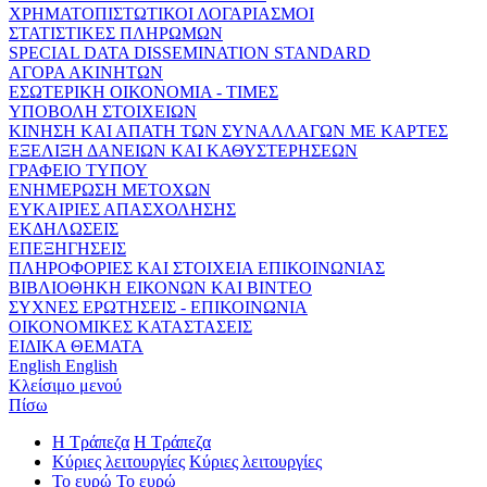
ΧΡΗΜΑΤΟΠΙΣΤΩΤΙΚΟΙ ΛΟΓΑΡΙΑΣΜΟΙ
ΣΤΑΤΙΣΤΙΚΕΣ ΠΛΗΡΩΜΩΝ
SPECIAL DATA DISSEMINATION STANDARD
ΑΓΟΡΑ ΑΚΙΝΗΤΩΝ
ΕΣΩΤΕΡΙΚΗ ΟΙΚΟΝΟΜΙΑ - ΤΙΜΕΣ
ΥΠΟΒΟΛΗ ΣΤΟΙΧΕΙΩΝ
ΚΙΝΗΣΗ ΚΑΙ ΑΠΑΤΗ ΤΩΝ ΣΥΝΑΛΛΑΓΩΝ ΜΕ ΚΑΡΤΕΣ
ΕΞΕΛΙΞΗ ΔΑΝΕΙΩΝ ΚΑΙ ΚΑΘΥΣΤΕΡΗΣΕΩΝ
ΓΡΑΦΕΙΟ ΤΥΠΟΥ
ΕΝΗΜΕΡΩΣΗ ΜΕΤΟΧΩΝ
ΕΥΚΑΙΡΙΕΣ ΑΠΑΣΧΟΛΗΣΗΣ
ΕΚΔΗΛΩΣΕΙΣ
ΕΠΕΞΗΓΗΣΕΙΣ
ΠΛΗΡΟΦΟΡΙΕΣ ΚΑΙ ΣΤΟΙΧΕΙΑ ΕΠΙΚΟΙΝΩΝΙΑΣ
ΒΙΒΛΙΟΘΗΚΗ ΕΙΚΟΝΩΝ ΚΑΙ ΒΙΝΤΕΟ
ΣΥΧΝΕΣ ΕΡΩΤΗΣΕΙΣ - ΕΠΙΚΟΙΝΩΝΙΑ
ΟΙΚΟΝΟΜΙΚΕΣ ΚΑΤΑΣΤΑΣΕΙΣ
ΕΙΔΙΚΑ ΘΕΜΑΤΑ
English
English
Κλείσιμο μενού
Πίσω
Η Τράπεζα
Η Τράπεζα
Κύριες λειτουργίες
Κύριες λειτουργίες
Το ευρώ
Το ευρώ