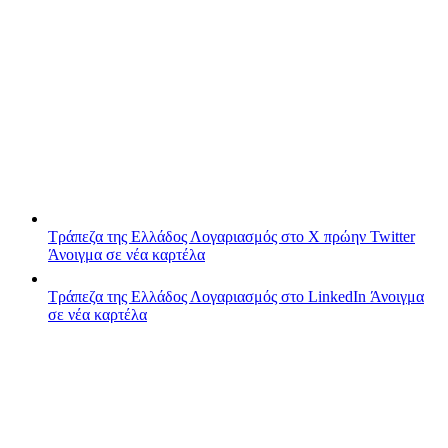
Τράπεζα της Ελλάδος
Λογαριασμός στο X πρώην Twitter
Άνοιγμα σε νέα καρτέλα
Τράπεζα της Ελλάδος
Λογαριασμός στο LinkedIn
Άνοιγμα
σε νέα καρτέλα