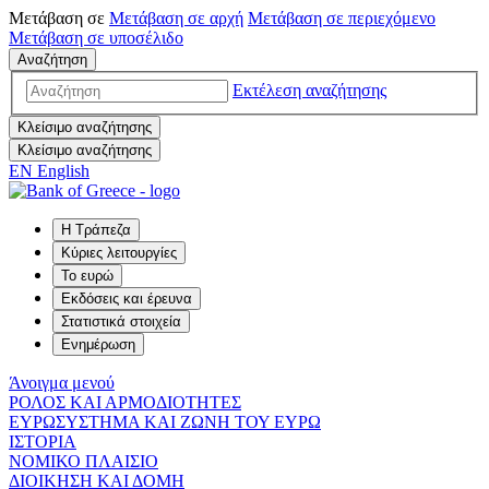
Μετάβαση σε
Μετάβαση σε
αρχή
Μετάβαση σε
περιεχόμενο
Μετάβαση σε
υποσέλιδο
Αναζήτηση
Εκτέλεση αναζήτησης
Κλείσιμο αναζήτησης
Κλείσιμο αναζήτησης
EN
English
Η Τράπεζα
Κύριες λειτουργίες
Το ευρώ
Εκδόσεις και έρευνα
Στατιστικά στοιχεία
Ενημέρωση
Άνοιγμα μενού
ΡΟΛΟΣ ΚΑΙ ΑΡΜΟΔΙΟΤΗΤΕΣ
ΕΥΡΩΣΥΣΤΗΜΑ ΚΑΙ ΖΩΝΗ ΤΟΥ ΕΥΡΩ
ΙΣΤΟΡΙΑ
ΝΟΜΙΚΟ ΠΛΑΙΣΙΟ
ΔΙΟΙΚΗΣΗ ΚΑΙ ΔΟΜΗ