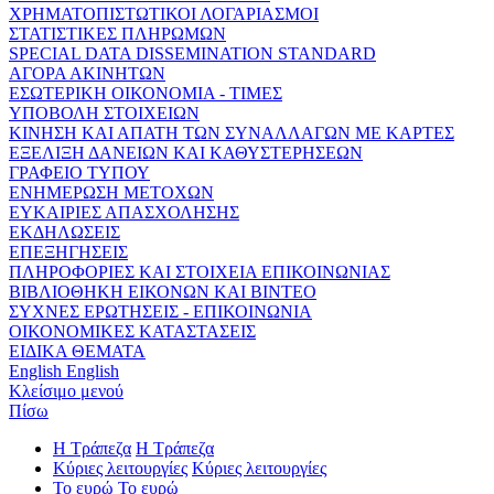
ΧΡΗΜΑΤΟΠΙΣΤΩΤΙΚΟΙ ΛΟΓΑΡΙΑΣΜΟΙ
ΣΤΑΤΙΣΤΙΚΕΣ ΠΛΗΡΩΜΩΝ
SPECIAL DATA DISSEMINATION STANDARD
ΑΓΟΡΑ ΑΚΙΝΗΤΩΝ
ΕΣΩΤΕΡΙΚΗ ΟΙΚΟΝΟΜΙΑ - ΤΙΜΕΣ
ΥΠΟΒΟΛΗ ΣΤΟΙΧΕΙΩΝ
ΚΙΝΗΣΗ ΚΑΙ ΑΠΑΤΗ ΤΩΝ ΣΥΝΑΛΛΑΓΩΝ ΜΕ ΚΑΡΤΕΣ
ΕΞΕΛΙΞΗ ΔΑΝΕΙΩΝ ΚΑΙ ΚΑΘΥΣΤΕΡΗΣΕΩΝ
ΓΡΑΦΕΙΟ ΤΥΠΟΥ
ΕΝΗΜΕΡΩΣΗ ΜΕΤΟΧΩΝ
ΕΥΚΑΙΡΙΕΣ ΑΠΑΣΧΟΛΗΣΗΣ
ΕΚΔΗΛΩΣΕΙΣ
ΕΠΕΞΗΓΗΣΕΙΣ
ΠΛΗΡΟΦΟΡΙΕΣ ΚΑΙ ΣΤΟΙΧΕΙΑ ΕΠΙΚΟΙΝΩΝΙΑΣ
ΒΙΒΛΙΟΘΗΚΗ ΕΙΚΟΝΩΝ ΚΑΙ ΒΙΝΤΕΟ
ΣΥΧΝΕΣ ΕΡΩΤΗΣΕΙΣ - ΕΠΙΚΟΙΝΩΝΙΑ
ΟΙΚΟΝΟΜΙΚΕΣ ΚΑΤΑΣΤΑΣΕΙΣ
ΕΙΔΙΚΑ ΘΕΜΑΤΑ
English
English
Κλείσιμο μενού
Πίσω
Η Τράπεζα
Η Τράπεζα
Κύριες λειτουργίες
Κύριες λειτουργίες
Το ευρώ
Το ευρώ