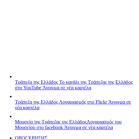
Τράπεζα της Ελλάδος
Το κανάλι της Τράπεζας της Ελλάδος
στο YouTube
Άνοιγμα σε νέα καρτέλα
Τράπεζα της Ελλάδος
Λογαριασμός στο Flickr
Άνοιγμα σε
νέα καρτέλα
Μουσείο της Τράπεζας της Ελλάδος
Λογαριασμός του
Μουσείου στο facebook
Άνοιγμα σε νέα καρτέλα
ΟΡΟΙ ΧΡΗΣΗΣ