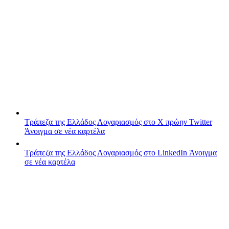
Τράπεζα της Ελλάδος
Λογαριασμός στο X πρώην Twitter
Άνοιγμα σε νέα καρτέλα
Τράπεζα της Ελλάδος
Λογαριασμός στο LinkedIn
Άνοιγμα
σε νέα καρτέλα