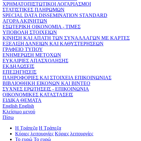
ΧΡΗΜΑΤΟΠΙΣΤΩΤΙΚΟΙ ΛΟΓΑΡΙΑΣΜΟΙ
ΣΤΑΤΙΣΤΙΚΕΣ ΠΛΗΡΩΜΩΝ
SPECIAL DATA DISSEMINATION STANDARD
ΑΓΟΡΑ ΑΚΙΝΗΤΩΝ
ΕΣΩΤΕΡΙΚΗ ΟΙΚΟΝΟΜΙΑ - ΤΙΜΕΣ
ΥΠΟΒΟΛΗ ΣΤΟΙΧΕΙΩΝ
ΚΙΝΗΣΗ ΚΑΙ ΑΠΑΤΗ ΤΩΝ ΣΥΝΑΛΛΑΓΩΝ ΜΕ ΚΑΡΤΕΣ
ΕΞΕΛΙΞΗ ΔΑΝΕΙΩΝ ΚΑΙ ΚΑΘΥΣΤΕΡΗΣΕΩΝ
ΓΡΑΦΕΙΟ ΤΥΠΟΥ
ΕΝΗΜΕΡΩΣΗ ΜΕΤΟΧΩΝ
ΕΥΚΑΙΡΙΕΣ ΑΠΑΣΧΟΛΗΣΗΣ
ΕΚΔΗΛΩΣΕΙΣ
ΕΠΕΞΗΓΗΣΕΙΣ
ΠΛΗΡΟΦΟΡΙΕΣ ΚΑΙ ΣΤΟΙΧΕΙΑ ΕΠΙΚΟΙΝΩΝΙΑΣ
ΒΙΒΛΙΟΘΗΚΗ ΕΙΚΟΝΩΝ ΚΑΙ ΒΙΝΤΕΟ
ΣΥΧΝΕΣ ΕΡΩΤΗΣΕΙΣ - ΕΠΙΚΟΙΝΩΝΙΑ
ΟΙΚΟΝΟΜΙΚΕΣ ΚΑΤΑΣΤΑΣΕΙΣ
ΕΙΔΙΚΑ ΘΕΜΑΤΑ
English
English
Κλείσιμο μενού
Πίσω
Η Τράπεζα
Η Τράπεζα
Κύριες λειτουργίες
Κύριες λειτουργίες
Το ευρώ
Το ευρώ