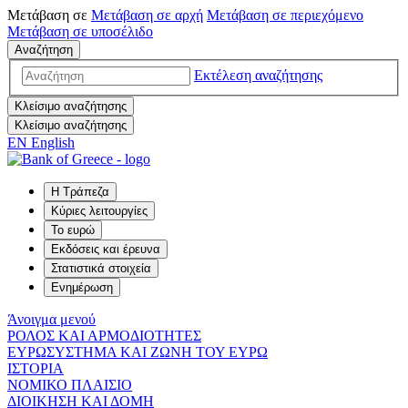
Μετάβαση σε
Μετάβαση σε
αρχή
Μετάβαση σε
περιεχόμενο
Μετάβαση σε
υποσέλιδο
Αναζήτηση
Εκτέλεση αναζήτησης
Κλείσιμο αναζήτησης
Κλείσιμο αναζήτησης
EN
English
Η Τράπεζα
Κύριες λειτουργίες
Το ευρώ
Εκδόσεις και έρευνα
Στατιστικά στοιχεία
Ενημέρωση
Άνοιγμα μενού
ΡΟΛΟΣ ΚΑΙ ΑΡΜΟΔΙΟΤΗΤΕΣ
ΕΥΡΩΣΥΣΤΗΜΑ ΚΑΙ ΖΩΝΗ ΤΟΥ ΕΥΡΩ
ΙΣΤΟΡΙΑ
ΝΟΜΙΚΟ ΠΛΑΙΣΙΟ
ΔΙΟΙΚΗΣΗ ΚΑΙ ΔΟΜΗ