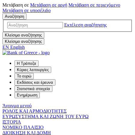
Μετάβαση σε
Μετάβαση σε
αρχή
Μετάβαση σε
περιεχόμενο
Μετάβαση σε
υποσέλιδο
Αναζήτηση
Εκτέλεση αναζήτησης
Κλείσιμο αναζήτησης
Κλείσιμο αναζήτησης
EN
English
Η Τράπεζα
Κύριες λειτουργίες
Το ευρώ
Εκδόσεις και έρευνα
Στατιστικά στοιχεία
Ενημέρωση
Άνοιγμα μενού
ΡΟΛΟΣ ΚΑΙ ΑΡΜΟΔΙΟΤΗΤΕΣ
ΕΥΡΩΣΥΣΤΗΜΑ ΚΑΙ ΖΩΝΗ ΤΟΥ ΕΥΡΩ
ΙΣΤΟΡΙΑ
ΝΟΜΙΚΟ ΠΛΑΙΣΙΟ
ΔΙΟΙΚΗΣΗ ΚΑΙ ΔΟΜΗ