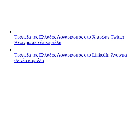
Τράπεζα της Ελλάδος
Λογαριασμός στο X πρώην Twitter
Άνοιγμα σε νέα καρτέλα
Τράπεζα της Ελλάδος
Λογαριασμός στο LinkedIn
Άνοιγμα
σε νέα καρτέλα