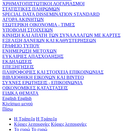
ΧΡΗΜΑΤΟΠΙΣΤΩΤΙΚΟΙ ΛΟΓΑΡΙΑΣΜΟΙ
ΣΤΑΤΙΣΤΙΚΕΣ ΠΛΗΡΩΜΩΝ
SPECIAL DATA DISSEMINATION STANDARD
ΑΓΟΡΑ ΑΚΙΝΗΤΩΝ
ΕΣΩΤΕΡΙΚΗ ΟΙΚΟΝΟΜΙΑ - ΤΙΜΕΣ
ΥΠΟΒΟΛΗ ΣΤΟΙΧΕΙΩΝ
ΚΙΝΗΣΗ ΚΑΙ ΑΠΑΤΗ ΤΩΝ ΣΥΝΑΛΛΑΓΩΝ ΜΕ ΚΑΡΤΕΣ
ΕΞΕΛΙΞΗ ΔΑΝΕΙΩΝ ΚΑΙ ΚΑΘΥΣΤΕΡΗΣΕΩΝ
ΓΡΑΦΕΙΟ ΤΥΠΟΥ
ΕΝΗΜΕΡΩΣΗ ΜΕΤΟΧΩΝ
ΕΥΚΑΙΡΙΕΣ ΑΠΑΣΧΟΛΗΣΗΣ
ΕΚΔΗΛΩΣΕΙΣ
ΕΠΕΞΗΓΗΣΕΙΣ
ΠΛΗΡΟΦΟΡΙΕΣ ΚΑΙ ΣΤΟΙΧΕΙΑ ΕΠΙΚΟΙΝΩΝΙΑΣ
ΒΙΒΛΙΟΘΗΚΗ ΕΙΚΟΝΩΝ ΚΑΙ ΒΙΝΤΕΟ
ΣΥΧΝΕΣ ΕΡΩΤΗΣΕΙΣ - ΕΠΙΚΟΙΝΩΝΙΑ
ΟΙΚΟΝΟΜΙΚΕΣ ΚΑΤΑΣΤΑΣΕΙΣ
ΕΙΔΙΚΑ ΘΕΜΑΤΑ
English
English
Κλείσιμο μενού
Πίσω
Η Τράπεζα
Η Τράπεζα
Κύριες λειτουργίες
Κύριες λειτουργίες
Το ευρώ
Το ευρώ