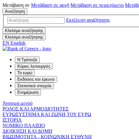
Μετάβαση σε
Μετάβαση σε
αρχή
Μετάβαση σε
περιεχόμενο
Μετάβ
Αναζήτηση
Εκτέλεση αναζήτησης
Κλείσιμο αναζήτησης
Κλείσιμο αναζήτησης
EN
English
Η Τράπεζα
Κύριες λειτουργίες
Το ευρώ
Εκδόσεις και έρευνα
Στατιστικά στοιχεία
Ενημέρωση
Άνοιγμα μενού
ΡΟΛΟΣ ΚΑΙ ΑΡΜΟΔΙΟΤΗΤΕΣ
ΕΥΡΩΣΥΣΤΗΜΑ ΚΑΙ ΖΩΝΗ ΤΟΥ ΕΥΡΩ
ΙΣΤΟΡΙΑ
ΝΟΜΙΚΟ ΠΛΑΙΣΙΟ
ΔΙΟΙΚΗΣΗ ΚΑΙ ΔΟΜΗ
ΒΙΩΣΙΜΟΤΗΤΑ - ΚΟΙΝΩΝΙΚΗ ΕΥΘΥΝΗ