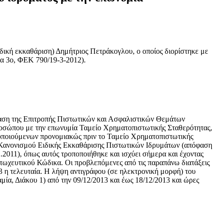
εκκαθάριση) Δημήτριος Πετράκογλου, ο οποίος διορίστηκε με
α 3ο, ΦΕΚ 790/19-3-2012).
φαση της Επιτροπής Πιστωτικών και Ασφαλιστικών Θεμάτων
ροσώπου με την επωνυμία Ταμείο Χρηματοπιστωτικής Σταθερότητας,
νοποιούμενων προνομιακώς πριν το Ταμείο Χρηματοπιστωτικής
ου Κανονισμού Ειδικής Εκκαθάρισης Πιστωτικών Ιδρυμάτων (απόφαση
2011), όπως αυτός τροποποιήθηκε και ισχύει σήμερα και έχοντας
ωχευτικού Κώδικα. Οι προβλεπόμενες από τις παραπάνω διατάξεις
 η τελευταία. Η λήψη αντιγράφου (σε ηλεκτρονική μορφή) του
μία, Διάκου 1) από την 09/12/2013 και έως 18/12/2013 και ώρες