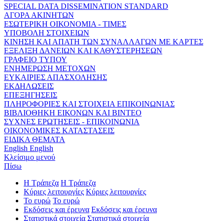
SPECIAL DATA DISSEMINATION STANDARD
ΑΓΟΡΑ ΑΚΙΝΗΤΩΝ
ΕΣΩΤΕΡΙΚΗ ΟΙΚΟΝΟΜΙΑ - ΤΙΜΕΣ
ΥΠΟΒΟΛΗ ΣΤΟΙΧΕΙΩΝ
ΚΙΝΗΣΗ ΚΑΙ ΑΠΑΤΗ ΤΩΝ ΣΥΝΑΛΛΑΓΩΝ ΜΕ ΚΑΡΤΕΣ
ΕΞΕΛΙΞΗ ΔΑΝΕΙΩΝ ΚΑΙ ΚΑΘΥΣΤΕΡΗΣΕΩΝ
ΓΡΑΦΕΙΟ ΤΥΠΟΥ
ΕΝΗΜΕΡΩΣΗ ΜΕΤΟΧΩΝ
ΕΥΚΑΙΡΙΕΣ ΑΠΑΣΧΟΛΗΣΗΣ
ΕΚΔΗΛΩΣΕΙΣ
ΕΠΕΞΗΓΗΣΕΙΣ
ΠΛΗΡΟΦΟΡΙΕΣ ΚΑΙ ΣΤΟΙΧΕΙΑ ΕΠΙΚΟΙΝΩΝΙΑΣ
ΒΙΒΛΙΟΘΗΚΗ ΕΙΚΟΝΩΝ ΚΑΙ ΒΙΝΤΕΟ
ΣΥΧΝΕΣ ΕΡΩΤΗΣΕΙΣ - ΕΠΙΚΟΙΝΩΝΙΑ
ΟΙΚΟΝΟΜΙΚΕΣ ΚΑΤΑΣΤΑΣΕΙΣ
ΕΙΔΙΚΑ ΘΕΜΑΤΑ
English
English
Κλείσιμο μενού
Πίσω
Η Τράπεζα
Η Τράπεζα
Κύριες λειτουργίες
Κύριες λειτουργίες
Το ευρώ
Το ευρώ
Εκδόσεις και έρευνα
Εκδόσεις και έρευνα
Στατιστικά στοιχεία
Στατιστικά στοιχεία