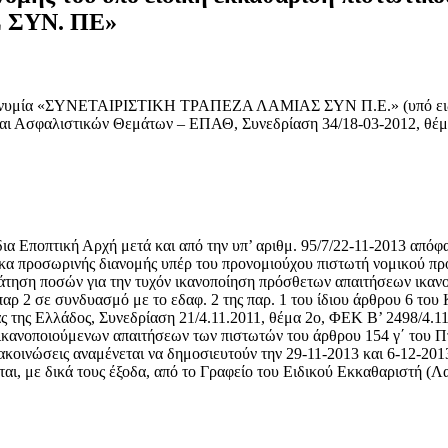
 ΣΥΝ. ΠΕ»
νυμία «ΣΥΝΕΤΑΙΡΙΣΤΙΚΗ ΤΡΑΠΕΖΑ ΛΑΜΙΑΣ ΣΥΝ Π.Ε.» (υπό ειδική 
και Ασφαλιστικών Θεμάτων – ΕΠΑΘ, Συνεδρίαση 34/18-03-2012, θέμ
 Εποπτική Αρχή μετά και από την υπ’ αριθμ. 95/7/22-11-2013 από
ακα προσωρινής διανομής υπέρ του προνομιούχου πιστωτή νομικού π
ράτηση ποσών για την τυχόν ικανοποίηση πρόσθετων απαιτήσεων ικα
παρ 2 σε συνδυασμό με το εδαφ. 2 της παρ. 1 του ίδιου άρθρου 6 τ
της Ελλάδος, Συνεδρίαση 21/4.11.2011, θέμα 2ο, ΦΕΚ Β’ 2498/4.11.
ικανοποιούμενων απαιτήσεων των πιστωτών του άρθρου 154 γ΄ του Πτ
οινώσεις αναμένεται να δημοσιευτούν την 29-11-2013 και 6-12-2013
αι, με δικά τους έξοδα, από το Γραφείο του Ειδικού Εκκαθαριστή (Λα