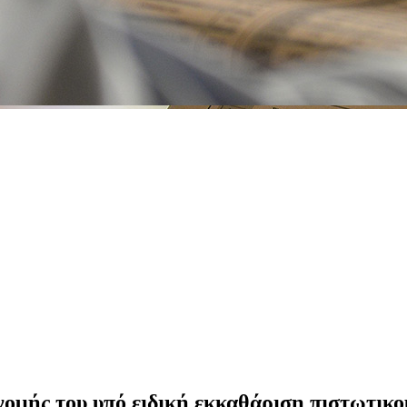
ομής του υπό ειδική εκκαθάριση πιστωτικο