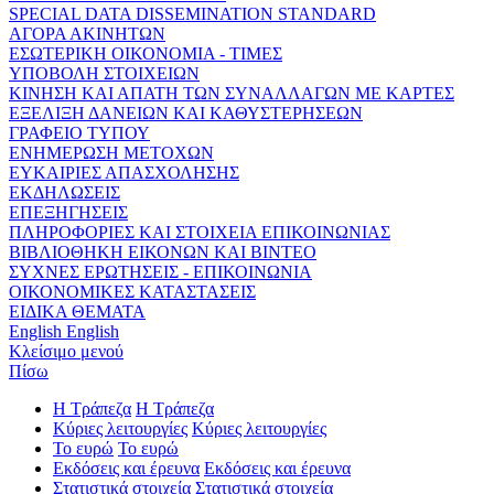
SPECIAL DATA DISSEMINATION STANDARD
ΑΓΟΡΑ ΑΚΙΝΗΤΩΝ
ΕΣΩΤΕΡΙΚΗ ΟΙΚΟΝΟΜΙΑ - ΤΙΜΕΣ
ΥΠΟΒΟΛΗ ΣΤΟΙΧΕΙΩΝ
ΚΙΝΗΣΗ ΚΑΙ ΑΠΑΤΗ ΤΩΝ ΣΥΝΑΛΛΑΓΩΝ ΜΕ ΚΑΡΤΕΣ
ΕΞΕΛΙΞΗ ΔΑΝΕΙΩΝ ΚΑΙ ΚΑΘΥΣΤΕΡΗΣΕΩΝ
ΓΡΑΦΕΙΟ ΤΥΠΟΥ
ΕΝΗΜΕΡΩΣΗ ΜΕΤΟΧΩΝ
ΕΥΚΑΙΡΙΕΣ ΑΠΑΣΧΟΛΗΣΗΣ
ΕΚΔΗΛΩΣΕΙΣ
ΕΠΕΞΗΓΗΣΕΙΣ
ΠΛΗΡΟΦΟΡΙΕΣ ΚΑΙ ΣΤΟΙΧΕΙΑ ΕΠΙΚΟΙΝΩΝΙΑΣ
ΒΙΒΛΙΟΘΗΚΗ ΕΙΚΟΝΩΝ ΚΑΙ ΒΙΝΤΕΟ
ΣΥΧΝΕΣ ΕΡΩΤΗΣΕΙΣ - ΕΠΙΚΟΙΝΩΝΙΑ
ΟΙΚΟΝΟΜΙΚΕΣ ΚΑΤΑΣΤΑΣΕΙΣ
ΕΙΔΙΚΑ ΘΕΜΑΤΑ
English
English
Κλείσιμο μενού
Πίσω
Η Τράπεζα
Η Τράπεζα
Κύριες λειτουργίες
Κύριες λειτουργίες
Το ευρώ
Το ευρώ
Εκδόσεις και έρευνα
Εκδόσεις και έρευνα
Στατιστικά στοιχεία
Στατιστικά στοιχεία