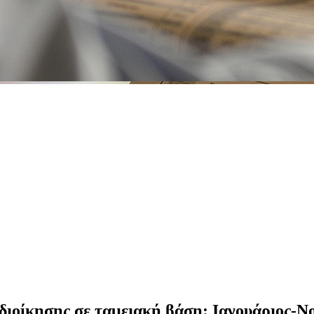
 διοίκησης σε ταμειακή βάση: Ιανουάριος-Ν