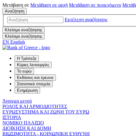
Μετάβαση σε
Μετάβαση σε
αρχή
Μετάβαση σε
περιεχόμενο
Μετάβ
Αναζήτηση
Εκτέλεση αναζήτησης
Κλείσιμο αναζήτησης
Κλείσιμο αναζήτησης
EN
English
Η Τράπεζα
Κύριες λειτουργίες
Το ευρώ
Εκδόσεις και έρευνα
Στατιστικά στοιχεία
Ενημέρωση
Άνοιγμα μενού
ΡΟΛΟΣ ΚΑΙ ΑΡΜΟΔΙΟΤΗΤΕΣ
ΕΥΡΩΣΥΣΤΗΜΑ ΚΑΙ ΖΩΝΗ ΤΟΥ ΕΥΡΩ
ΙΣΤΟΡΙΑ
ΝΟΜΙΚΟ ΠΛΑΙΣΙΟ
ΔΙΟΙΚΗΣΗ ΚΑΙ ΔΟΜΗ
ΒΙΩΣΙΜΟΤΗΤΑ - ΚΟΙΝΩΝΙΚΗ ΕΥΘΥΝΗ