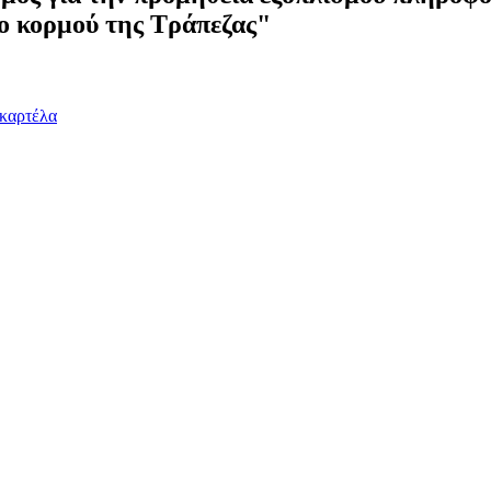
υο κορμού της Τράπεζας"
 καρτέλα