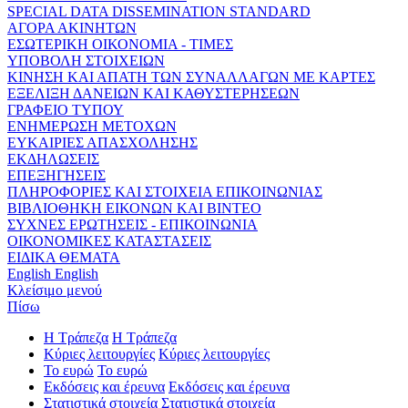
SPECIAL DATA DISSEMINATION STANDARD
ΑΓΟΡΑ ΑΚΙΝΗΤΩΝ
ΕΣΩΤΕΡΙΚΗ ΟΙΚΟΝΟΜΙΑ - ΤΙΜΕΣ
ΥΠΟΒΟΛΗ ΣΤΟΙΧΕΙΩΝ
ΚΙΝΗΣΗ ΚΑΙ ΑΠΑΤΗ ΤΩΝ ΣΥΝΑΛΛΑΓΩΝ ΜΕ ΚΑΡΤΕΣ
ΕΞΕΛΙΞΗ ΔΑΝΕΙΩΝ ΚΑΙ ΚΑΘΥΣΤΕΡΗΣΕΩΝ
ΓΡΑΦΕΙΟ ΤΥΠΟΥ
ΕΝΗΜΕΡΩΣΗ ΜΕΤΟΧΩΝ
ΕΥΚΑΙΡΙΕΣ ΑΠΑΣΧΟΛΗΣΗΣ
ΕΚΔΗΛΩΣΕΙΣ
ΕΠΕΞΗΓΗΣΕΙΣ
ΠΛΗΡΟΦΟΡΙΕΣ ΚΑΙ ΣΤΟΙΧΕΙΑ ΕΠΙΚΟΙΝΩΝΙΑΣ
ΒΙΒΛΙΟΘΗΚΗ ΕΙΚΟΝΩΝ ΚΑΙ ΒΙΝΤΕΟ
ΣΥΧΝΕΣ ΕΡΩΤΗΣΕΙΣ - ΕΠΙΚΟΙΝΩΝΙΑ
ΟΙΚΟΝΟΜΙΚΕΣ ΚΑΤΑΣΤΑΣΕΙΣ
ΕΙΔΙΚΑ ΘΕΜΑΤΑ
English
English
Κλείσιμο μενού
Πίσω
Η Τράπεζα
Η Τράπεζα
Κύριες λειτουργίες
Κύριες λειτουργίες
Το ευρώ
Το ευρώ
Εκδόσεις και έρευνα
Εκδόσεις και έρευνα
Στατιστικά στοιχεία
Στατιστικά στοιχεία