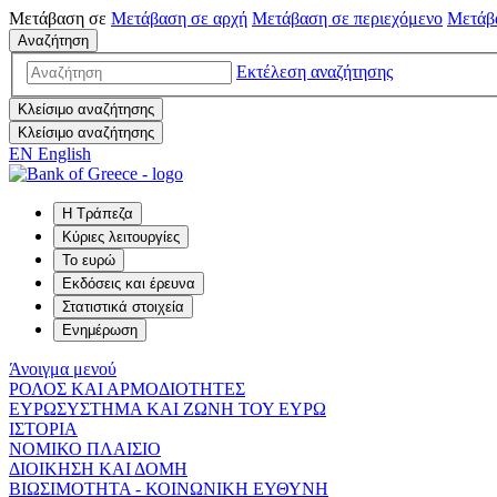
Μετάβαση σε
Μετάβαση σε
αρχή
Μετάβαση σε
περιεχόμενο
Μετάβ
Αναζήτηση
Εκτέλεση αναζήτησης
Κλείσιμο αναζήτησης
Κλείσιμο αναζήτησης
EN
English
Η Τράπεζα
Κύριες λειτουργίες
Το ευρώ
Εκδόσεις και έρευνα
Στατιστικά στοιχεία
Ενημέρωση
Άνοιγμα μενού
ΡΟΛΟΣ ΚΑΙ ΑΡΜΟΔΙΟΤΗΤΕΣ
ΕΥΡΩΣΥΣΤΗΜΑ ΚΑΙ ΖΩΝΗ ΤΟΥ ΕΥΡΩ
ΙΣΤΟΡΙΑ
ΝΟΜΙΚΟ ΠΛΑΙΣΙΟ
ΔΙΟΙΚΗΣΗ ΚΑΙ ΔΟΜΗ
ΒΙΩΣΙΜΟΤΗΤΑ - ΚΟΙΝΩΝΙΚΗ ΕΥΘΥΝΗ