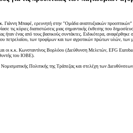
κ. Γιάννη Μπαφέ, ερευνητή στην "Ομάδα αναπτυξιακών προοπτικών" 
σε τις κύριες διαπιστώσεις μιας σημαντικής έκθεσης που δημοσίευ
ας ήταν ένας από τους βασικούς συντάκτες. Ειδικότερα, αναφέρθηκε στ
ου πετρελαίου, των τροφίμων και των αγροτικών πρώτων υλών, των μ
και οι κ.κ. Κωνσταντίνος Βορλόου (Διεύθυνση Μελετών, EFG Euroba
θυντής του ΙΟΒΕ).
Νομισματικής Πολιτικής της Τράπεζας και στελέχη των Διευθύνσεων 