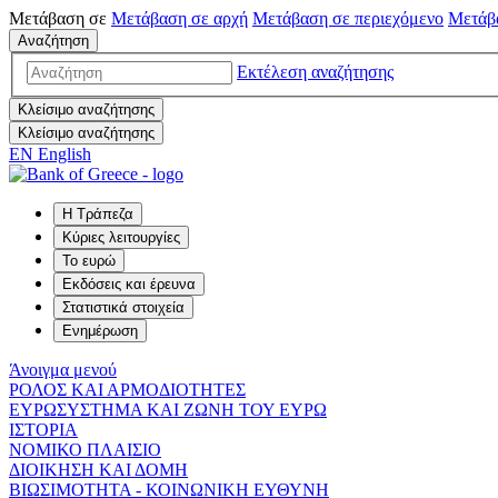
Μετάβαση σε
Μετάβαση σε
αρχή
Μετάβαση σε
περιεχόμενο
Μετάβ
Αναζήτηση
Εκτέλεση αναζήτησης
Κλείσιμο αναζήτησης
Κλείσιμο αναζήτησης
EN
English
Η Τράπεζα
Κύριες λειτουργίες
Το ευρώ
Εκδόσεις και έρευνα
Στατιστικά στοιχεία
Ενημέρωση
Άνοιγμα μενού
ΡΟΛΟΣ ΚΑΙ ΑΡΜΟΔΙΟΤΗΤΕΣ
ΕΥΡΩΣΥΣΤΗΜΑ ΚΑΙ ΖΩΝΗ ΤΟΥ ΕΥΡΩ
ΙΣΤΟΡΙΑ
ΝΟΜΙΚΟ ΠΛΑΙΣΙΟ
ΔΙΟΙΚΗΣΗ ΚΑΙ ΔΟΜΗ
ΒΙΩΣΙΜΟΤΗΤΑ - ΚΟΙΝΩΝΙΚΗ ΕΥΘΥΝΗ