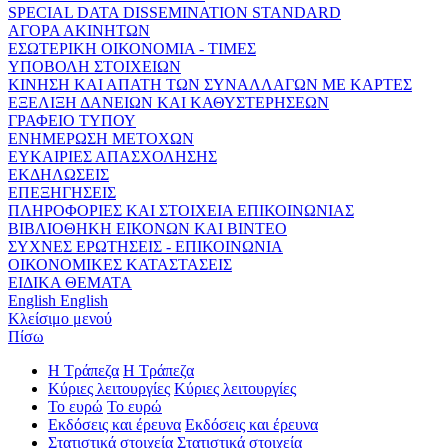
SPECIAL DATA DISSEMINATION STANDARD
ΑΓΟΡΑ ΑΚΙΝΗΤΩΝ
ΕΣΩΤΕΡΙΚΗ ΟΙΚΟΝΟΜΙΑ - ΤΙΜΕΣ
ΥΠΟΒΟΛΗ ΣΤΟΙΧΕΙΩΝ
ΚΙΝΗΣΗ ΚΑΙ ΑΠΑΤΗ ΤΩΝ ΣΥΝΑΛΛΑΓΩΝ ΜΕ ΚΑΡΤΕΣ
ΕΞΕΛΙΞΗ ΔΑΝΕΙΩΝ ΚΑΙ ΚΑΘΥΣΤΕΡΗΣΕΩΝ
ΓΡΑΦΕΙΟ ΤΥΠΟΥ
ΕΝΗΜΕΡΩΣΗ ΜΕΤΟΧΩΝ
ΕΥΚΑΙΡΙΕΣ ΑΠΑΣΧΟΛΗΣΗΣ
ΕΚΔΗΛΩΣΕΙΣ
ΕΠΕΞΗΓΗΣΕΙΣ
ΠΛΗΡΟΦΟΡΙΕΣ ΚΑΙ ΣΤΟΙΧΕΙΑ ΕΠΙΚΟΙΝΩΝΙΑΣ
ΒΙΒΛΙΟΘΗΚΗ ΕΙΚΟΝΩΝ ΚΑΙ ΒΙΝΤΕΟ
ΣΥΧΝΕΣ ΕΡΩΤΗΣΕΙΣ - ΕΠΙΚΟΙΝΩΝΙΑ
ΟΙΚΟΝΟΜΙΚΕΣ ΚΑΤΑΣΤΑΣΕΙΣ
ΕΙΔΙΚΑ ΘΕΜΑΤΑ
English
English
Κλείσιμο μενού
Πίσω
Η Τράπεζα
Η Τράπεζα
Κύριες λειτουργίες
Κύριες λειτουργίες
Το ευρώ
Το ευρώ
Εκδόσεις και έρευνα
Εκδόσεις και έρευνα
Στατιστικά στοιχεία
Στατιστικά στοιχεία