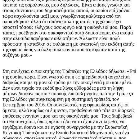
και από τις φορολογικές μου δηλώσεις. Είναι επίσης γνωστά και
στους συντάκτες του δημοσιεύματος αυτού, οι οποίοι επί χρόνια
τώρα ασχολούνται μαζί μου, γνωρίζοντας καλύτερα από τον
οποιονδήποτε άλλο ότι σπάνια πολίτης αυτής της χώρας έχει
υποστεί τόσους ελέγχους όσους εγώ και η οικογένειά μου. Παρά
ταύτα, προέβησαν στο συκοφαντικό αυτό δημοσίευμα, ένα ακόμα
στην αλυσίδα παρόμοιων αθλιοτήτων. Άλλωστε είναι πολύ
πρόσφατη η καταδίκη σε φυλάκιση με αναστολή του εκδότη αυτής
της εφημερίδας για άλλη συκοφαντία που στρεφόταν κατά της
συζύγου μου.»
Στη συνέχεια, ο Διοικητής της Τράπεζας της Ελλάδος δήλωσε: «Επί
της ουσίας τώρα. Είναι γνωστό ότι η εφημερίδα αυτή ασχολείται
διαρκώς και με εμμονικό τρόπο με την οικογένειά μου και εμένα.
Δεν είναι τυχαίο ότι εκδόθηκε λίγες εβδομάδες μετά τη λήψη
μέτρων διαφάνειας και εταιρικής διακυβέρνησης από την Τράπεζα
της Ελλάδος για συγκεκριμένη μη συστημική τράπεζα, τον
Σεπτέμβριο του 2016. Οι συντελεστές της εφημερίδας αυτής, οι
άμεσοι, αλλά κυρίως οι έμμεσοι, προβαίνουν από τότε σε διαρκείς
επιθέσεις εναντίον εμού και της οικογένειάς μου. Τους διαβεβαιώ
ότι θα συνεχίσω, όπως πρέπει ήδη να το έχουν αντιληφθεί, να
εργάζομαι άοκνα και σε αγαστή συνεργασία με την Ευρωπαϊκή
Κεντρική Τράπεζα και τον Ενιαίο Εποπτικό Μηχανισμό, για ένα
σύγχρονο, αποτελεσματικό, διαφανές τραπεζικό σύστημα, που