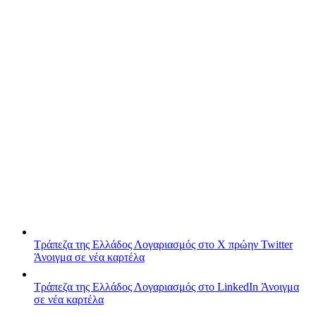
Τράπεζα της Ελλάδος
Λογαριασμός στο X πρώην Twitter
Άνοιγμα σε νέα καρτέλα
Τράπεζα της Ελλάδος
Λογαριασμός στο LinkedIn
Άνοιγμα
σε νέα καρτέλα