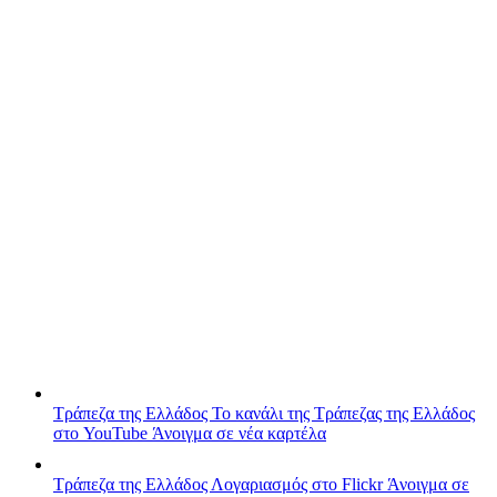
Τράπεζα της Ελλάδος
Το κανάλι της Τράπεζας της Ελλάδος
στο YouTube
Άνοιγμα σε νέα καρτέλα
Τράπεζα της Ελλάδος
Λογαριασμός στο Flickr
Άνοιγμα σε