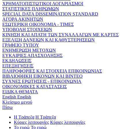
ΧΡΗΜΑΤΟΠΙΣΤΩΤΙΚΟΙ ΛΟΓΑΡΙΑΣΜΟΙ
ΣΤΑΤΙΣΤΙΚΕΣ ΠΛΗΡΩΜΩΝ
SPECIAL DATA DISSEMINATION STANDARD
ΑΓΟΡΑ ΑΚΙΝΗΤΩΝ
ΕΣΩΤΕΡΙΚΗ ΟΙΚΟΝΟΜΙΑ - ΤΙΜΕΣ
ΥΠΟΒΟΛΗ ΣΤΟΙΧΕΙΩΝ
ΚΙΝΗΣΗ ΚΑΙ ΑΠΑΤΗ ΤΩΝ ΣΥΝΑΛΛΑΓΩΝ ΜΕ ΚΑΡΤΕΣ
ΕΞΕΛΙΞΗ ΔΑΝΕΙΩΝ ΚΑΙ ΚΑΘΥΣΤΕΡΗΣΕΩΝ
ΓΡΑΦΕΙΟ ΤΥΠΟΥ
ΕΝΗΜΕΡΩΣΗ ΜΕΤΟΧΩΝ
ΕΥΚΑΙΡΙΕΣ ΑΠΑΣΧΟΛΗΣΗΣ
ΕΚΔΗΛΩΣΕΙΣ
ΕΠΕΞΗΓΗΣΕΙΣ
ΠΛΗΡΟΦΟΡΙΕΣ ΚΑΙ ΣΤΟΙΧΕΙΑ ΕΠΙΚΟΙΝΩΝΙΑΣ
ΒΙΒΛΙΟΘΗΚΗ ΕΙΚΟΝΩΝ ΚΑΙ ΒΙΝΤΕΟ
ΣΥΧΝΕΣ ΕΡΩΤΗΣΕΙΣ - ΕΠΙΚΟΙΝΩΝΙΑ
ΟΙΚΟΝΟΜΙΚΕΣ ΚΑΤΑΣΤΑΣΕΙΣ
ΕΙΔΙΚΑ ΘΕΜΑΤΑ
English
English
Κλείσιμο μενού
Πίσω
Η Τράπεζα
Η Τράπεζα
Κύριες λειτουργίες
Κύριες λειτουργίες
Το ευρώ
Το ευρώ