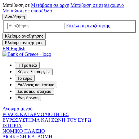
Μετάβαση σε
Μετάβαση σε
αρχή
Μετάβαση σε
περιεχόμενο
Μετάβαση σε
υποσέλιδο
Αναζήτηση
Εκτέλεση αναζήτησης
Κλείσιμο αναζήτησης
Κλείσιμο αναζήτησης
EN
English
Η Τράπεζα
Κύριες λειτουργίες
Το ευρώ
Εκδόσεις και έρευνα
Στατιστικά στοιχεία
Ενημέρωση
Άνοιγμα μενού
ΡΟΛΟΣ ΚΑΙ ΑΡΜΟΔΙΟΤΗΤΕΣ
ΕΥΡΩΣΥΣΤΗΜΑ ΚΑΙ ΖΩΝΗ ΤΟΥ ΕΥΡΩ
ΙΣΤΟΡΙΑ
ΝΟΜΙΚΟ ΠΛΑΙΣΙΟ
ΔΙΟΙΚΗΣΗ ΚΑΙ ΔΟΜΗ