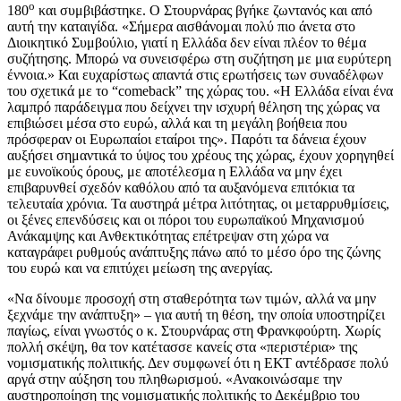
ο
180
και συμβιβάστηκε. Ο Στουρνάρας βγήκε ζωντανός και από
αυτή την καταιγίδα. «Σήμερα αισθάνομαι πολύ πιο άνετα στο
Διοικητικό Συμβούλιο, γιατί η Ελλάδα δεν είναι πλέον το θέμα
συζήτησης. Μπορώ να συνεισφέρω στη συζήτηση με μια ευρύτερη
έννοια.» Και ευχαρίστως απαντά στις ερωτήσεις των συναδέλφων
του σχετικά με το “comeback” της χώρας του. «Η Ελλάδα είναι ένα
λαμπρό παράδειγμα που δείχνει την ισχυρή θέληση της χώρας να
επιβιώσει μέσα στο ευρώ, αλλά και τη μεγάλη βοήθεια που
πρόσφεραν οι Ευρωπαίοι εταίροι της». Παρότι τα δάνεια έχουν
αυξήσει σημαντικά το ύψος του χρέους της χώρας, έχουν χορηγηθεί
με ευνοϊκούς όρους, με αποτέλεσμα η Ελλάδα να μην έχει
επιβαρυνθεί σχεδόν καθόλου από τα αυξανόμενα επιτόκια τα
τελευταία χρόνια. Τα αυστηρά μέτρα λιτότητας, οι μεταρρυθμίσεις,
οι ξένες επενδύσεις και οι πόροι του ευρωπαϊκού Μηχανισμού
Ανάκαμψης και Ανθεκτικότητας επέτρεψαν στη χώρα να
καταγράφει ρυθμούς ανάπτυξης πάνω από το μέσο όρο της ζώνης
του ευρώ και να επιτύχει μείωση της ανεργίας.
«Να δίνουμε προσοχή στη σταθερότητα των τιμών, αλλά να μην
ξεχνάμε την ανάπτυξη» – για αυτή τη θέση, την οποία υποστηρίζει
παγίως, είναι γνωστός ο κ. Στουρνάρας στη Φρανκφούρτη. Χωρίς
πολλή σκέψη, θα τον κατέτασσε κανείς στα «περιστέρια» της
νομισματικής πολιτικής. Δεν συμφωνεί ότι η ΕΚΤ αντέδρασε πολύ
αργά στην αύξηση του πληθωρισμού. «Ανακοινώσαμε την
αυστηροποίηση της νομισματικής πολιτικής το Δεκέμβριο του