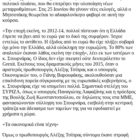
πολιτικό πλαίσιο, που θα επιτρέψει την υλοποίηση νέων
μεταρρυθμίσεων. Στις 25 Ιουνίου θα γίνουν νέες εκλογές, αλλά ο
Μητσοτάκης θεωρείται το αδιαφιλονίκητο φαβορί σε αυτή την
κούρσα.
«Την εποχή εκείνη, το 2012-14, πολλοί πίστευαν ότι η Ελλάδα
έπρεπε να βγει από το ευρώ για το δικό της συμφέρον. Ίσχυε
εντελώς το αντίθετο. Η έξοδος από το ευρώ θα είχε πλήξει σοβαρά
όχι μόνο την Ελλάδα, αλλά ολόκληρη την ευρωζώνη. Το 80% των
αναλυτών έκαναν λάθος εκείνη την εποχή», λέει εκ των υστέρων ο
κ. Στουρνάρας. Ο ίδιος δεν είχε σκεφτεί ούτε δευτερόλεπτο το
Grexit. Εκείνους τους δραματικούς μήνες του 2015, όταν ο
αριστερός πρωθυπουργός Αλέξης Τσίπρας και ο υπουργός
Οικονομικών του, ο Γιάνης Βαρουφάκης, ακολουθούσαν μια
επικίνδυνη πορεία σύγκρουσης με τις ευρωπαϊκές κυβερνήσεις, ο
κ. Στουρνάρας είχε να υπομείνει πολλά. Σημαντικά στελέχη του
ΣΥΡΙΖΑ, όπως ο υπουργός Παναγιώτης Λαφαζάνης και η πρόεδρος
της Βουλής Ζωή Κωνσταντοπούλου, σε δηλώσεις τους στα ΜΜΕ,
φαντασιώνονταν σύλληψη του Στουρνάρα, εισβολή στην κεντρική
τράπεζα και άδειασμα των ταμείων της για να εφοδιαστεί με
χρήματα η χώρα.
«Τα οικονομικά είναι τέχνη»
Όμως ο πρωθυπουργός Αλέξης Τσίπρας σύντομα έκανε στροφή