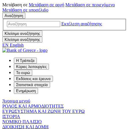
Μετάβαση σε
Μετάβαση σε
αρχή
Μετάβαση σε
περιεχόμενο
Μετάβαση σε
υποσέλιδο
Αναζήτηση
Εκτέλεση αναζήτησης
Κλείσιμο αναζήτησης
Κλείσιμο αναζήτησης
EN
English
Η Τράπεζα
Κύριες λειτουργίες
Το ευρώ
Εκδόσεις και έρευνα
Στατιστικά στοιχεία
Ενημέρωση
Άνοιγμα μενού
ΡΟΛΟΣ ΚΑΙ ΑΡΜΟΔΙΟΤΗΤΕΣ
ΕΥΡΩΣΥΣΤΗΜΑ ΚΑΙ ΖΩΝΗ ΤΟΥ ΕΥΡΩ
ΙΣΤΟΡΙΑ
ΝΟΜΙΚΟ ΠΛΑΙΣΙΟ
ΔΙΟΙΚΗΣΗ ΚΑΙ ΔΟΜΗ