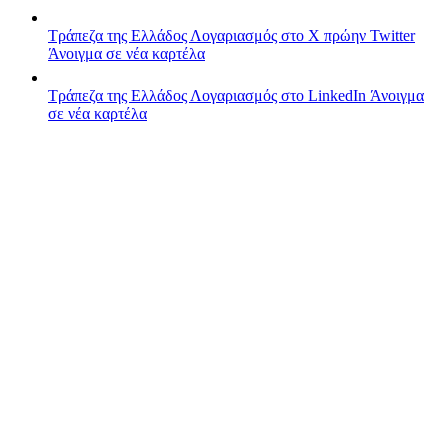
Τράπεζα της Ελλάδος
Λογαριασμός στο X πρώην Twitter
Άνοιγμα σε νέα καρτέλα
Τράπεζα της Ελλάδος
Λογαριασμός στο LinkedIn
Άνοιγμα
σε νέα καρτέλα