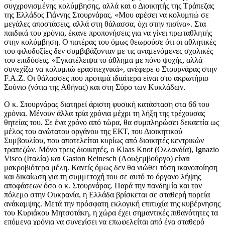
συγχρονισμένης κολύμβησης, αλλά και ο Διοικητής της Τράπεζας
της Ελλάδος Γιάννης Στουρνάρας. «Μου αρέσει να κολυμπώ σε
μεγάλες αποστάσεις, αλλά στη θάλασσα, όχι στην πισίνα». Στα
παιδικά του χρόνια, έκανε προπονήσεις για να γίνει πρωταθλητής
στην κολύμβηση. Ο πατέρας του όμως θεωρούσε ότι οι αθλητικές
του φιλοδοξίες δεν συμβιβάζονταν με τις αναμενόμενες σχολικές
του επιδόσεις. «Εγκατέλειψα το άθλημα με πόνο ψυχής, αλλά
συνεχίζω να κολυμπώ ερασιτεχνικά», ανέφερε ο Στουρνάρας στην
F.A.Z. Οι θάλασσες που προτιμά ιδιαίτερα είναι στο ακρωτήριο
Σούνιο (νότια της Αθήνας) και στη Σύρο των Κυκλάδων.
Ο κ. Στουρνάρας διατηρεί άριστη φυσική κατάσταση στα 66 του
χρόνια. Μένουν άλλα τρία χρόνια μέχρι τη λήξη της τρέχουσας
θητείας του. Σε ένα χρόνο από τώρα, θα συμπληρώσει δεκαετία ως
μέλος του ανώτατου οργάνου της ΕΚΤ, του Διοικητικού
Συμβουλίου, που αποτελείται κυρίως από διοικητές κεντρικών
τραπεζών. Μόνο τρεις διοικητές, ο Klaas Knot (Ολλανδία), Ignazio
Visco (Ιταλία) και Gaston Reinesch (Λουξεμβούργο) είναι
μακροβιότερα μέλη. Κανείς όμως δεν θα νιώθει τόση ικανοποίηση
και δικαίωση για τη συμμετοχή του σε αυτό το όργανο λήψης
αποφάσεων όσο ο κ. Στουρνάρας. Παρά την πανδημία και τον
πόλεμο στην Ουκρανία, η Ελλάδα βρίσκεται σε σταθερή πορεία
ανάκαμψης. Μετά την πρόσφατη εκλογική επιτυχία της κυβέρνησης
του Κυριάκου Μητσοτάκη, η χώρα έχει σημαντικές πιθανότητες τα
επόμενα χρόνια να συνεχίσει να επωφελείται από ένα σταθερό