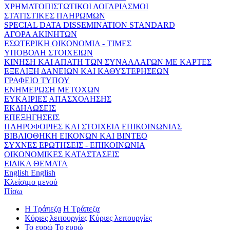
ΧΡΗΜΑΤΟΠΙΣΤΩΤΙΚΟΙ ΛΟΓΑΡΙΑΣΜΟΙ
ΣΤΑΤΙΣΤΙΚΕΣ ΠΛΗΡΩΜΩΝ
SPECIAL DATA DISSEMINATION STANDARD
ΑΓΟΡΑ ΑΚΙΝΗΤΩΝ
ΕΣΩΤΕΡΙΚΗ ΟΙΚΟΝΟΜΙΑ - ΤΙΜΕΣ
ΥΠΟΒΟΛΗ ΣΤΟΙΧΕΙΩΝ
ΚΙΝΗΣΗ ΚΑΙ ΑΠΑΤΗ ΤΩΝ ΣΥΝΑΛΛΑΓΩΝ ΜΕ ΚΑΡΤΕΣ
ΕΞΕΛΙΞΗ ΔΑΝΕΙΩΝ ΚΑΙ ΚΑΘΥΣΤΕΡΗΣΕΩΝ
ΓΡΑΦΕΙΟ ΤΥΠΟΥ
ΕΝΗΜΕΡΩΣΗ ΜΕΤΟΧΩΝ
ΕΥΚΑΙΡΙΕΣ ΑΠΑΣΧΟΛΗΣΗΣ
ΕΚΔΗΛΩΣΕΙΣ
ΕΠΕΞΗΓΗΣΕΙΣ
ΠΛΗΡΟΦΟΡΙΕΣ ΚΑΙ ΣΤΟΙΧΕΙΑ ΕΠΙΚΟΙΝΩΝΙΑΣ
ΒΙΒΛΙΟΘΗΚΗ ΕΙΚΟΝΩΝ ΚΑΙ ΒΙΝΤΕΟ
ΣΥΧΝΕΣ ΕΡΩΤΗΣΕΙΣ - ΕΠΙΚΟΙΝΩΝΙΑ
ΟΙΚΟΝΟΜΙΚΕΣ ΚΑΤΑΣΤΑΣΕΙΣ
ΕΙΔΙΚΑ ΘΕΜΑΤΑ
English
English
Κλείσιμο μενού
Πίσω
Η Τράπεζα
Η Τράπεζα
Κύριες λειτουργίες
Κύριες λειτουργίες
Το ευρώ
Το ευρώ