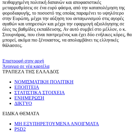
πειθαρχημένη πολιτική δαπανών και αποφασιστικές
μεταρρυθμίσεις σε ένα ευρύ φάσμα, από την καταπολέμηση της
φοροδιαφυγής, το ποσοστό της οποίας παραμένει το υψηλότερο
στην Ευρώπη, μέχρι την αύξηση του ανταγωνισμού στις αγορές
αγαθών και υπηρεσιών και μέχρι την εφαρμογή αξιολόγησης σε
όλες τις βαθμίδες εκπαίδευσης. Αν αυτό συμβεί στο μέλλον, ο κ.
Στουρνάρας, που είναι παντρεμένος και έχει δύο ενήλικες κόρες, θα
μπορεί, ακόμα πιο ξένοιαστος, να απολαμβάνει τις ελληνικές
θάλασσες.
​​
Επιστροφή στην αρχή
Άνοιγμα σε νέα καρτέλα
ΤΡΑΠΕΖΑ ΤΗΣ ΕΛΛΑΔΟΣ
ΝΟΜΙΣΜΑΤΙΚΗ ΠΟΛΙΤΙΚΗ
ΕΠΟΠΤΕΙΑ
ΣΤΑΤΙΣΤΙΚΑ ΣΤΟΙΧΕΙΑ
ΕΝΗΜΕΡΩΣΗ
ΔΙΚΤΥΟ
ΕΙΔΙΚΑ ΘΕΜΑΤΑ
ΜΗ ΕΞΥΠΗΡΕΤΟΥΜΕΝΑ ΑΝΟΙΓΜΑΤΑ
PSD2