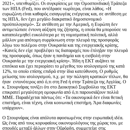
2021», υπενθυμίζει. Οι συγκρίσεις με την Ομοσπονδιακή Τράπεζα
των ΗΠΑ (Fed), που αντέδρασε νωρίτερα, είναι λάθος. «Η
ευρωζώνη είναι καθαρός εισαγωγέας ενέργειας και, σε αντίθεση με
τις ΗΠΑ, δεν έχει μεγάλο διακρατικό δημοσιονομικό
προϋπολογισμό». Σε αντίθεση με την Αμερική, η Ευρώπη δεν
αντιμετώπισε έντονη αύξηση της ζήτησης, η οποία θα μπορούσε να
καταπολεμηθεί ευκολότερα με τη νομισματική πολιτική, αλλά
μάλλον μια απότομη συρρίκνωση στην πλευρά της προσφοράς
λόγω του πολέμου στην Ουκρανία και της ενεργειακής κρίσης.
«Κανείς δεν είχε προβλέψει τις διαταραχές που έπληξαν την πλευρά
της προσφοράς, όπως ήταν η πανδημία και η εισβολή στην
Ουκρανία με την ενεργειακή κρίση». Ήδη η ΕΚΤ αυξάνει τα
επιτόκια και έχει περιορίσει το μέγεθος του ισολογισμού της κατά
12%, το οποίο επίσης επιδρά στην ίδια κατεύθυνση. Ο ρυθμός
μείωσης του ισολογισμού, π.χ. με την πώληση κρατικών τίτλων, θα
ήταν εντονότερος από ό,τι στη Fed ή στην Τράπεζα της Αγγλίας. Ο
κ. Στουρνάρας τονίζει ότι στο Διοικητικό Συμβούλιο της ΕΚΤ
επικρατεί μεγαλύτερη ομοφωνία από ό,τι παρουσιάζουν πολλά
ΜΜΕ. Παραδέχεται πάντως ότι: «Τα οικονομικά δεν είναι θετική
επιστήμη, είναι τέχνη, είναι κοινωνική επιστήμη. Άρα διαφωνίες
υπάρχουν».
Ο Στουρνάρας είναι απόλυτα αφοσιωμένος στην ευρωπαϊκή ιδέα.
Ως ένας από τους κορυφαίους οικονομολόγους της χώρας του, με
σπουδές μεταξύ άλλων στην Οξφόρδη, συμμετείχε στις