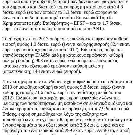
ευρώ και από την αύξηση (εισροή) των δανειακών υποχρεώσεων
του δημόσιου και ιδιωτικού τομέα προς μη κατοίκους κατά 4,8
δισεκ. ευρώ (εκ των οποίων τα 3,3 δισεκ. ευρώ αφορούν το
δανεισμό του δημόσιου τομέα από το Ευρωπαϊκό Ταμείο
Χρηματοπιστωτικής Σταθερότητας – EFSF – και τα 1,7 δισεκ.
ευρώ το δανεισμό του δημόσιου τομέα από το ΔΝΤ).
Το
α΄ εξάμηνο του 2013
οι άμεσες επενδύσεις εμφάνισαν καθαρή
εισροή ύψους 1,0 δισεκ. ευρώ (έναντι καθαρής εισροής 82,4 εκατ.
ευρώ την αντίστοιχη περίοδο του 2012). Ειδικότερα, οι άμεσες
επενδύσεις στην Ελλάδα από μη κατοίκους εμφάνισαν καθαρή
αύξηση (εισροή) 903 εκατ. ευρώ, ενώ οι άμεσες επενδύσεις
κατοίκων στο εξωτερικό εμφάνισαν καθαρή μείωση
(αποεπένδυση) 148 εκατ. ευρώ (εισροή).
Στην κατηγορία των επενδύσεων χαρτοφυλακίου το α΄ εξάμηνο του
2013 σημειώθηκε καθαρή εκροή ύψους 9,8 δισεκ. ευρώ (έναντι
καθαρής εκροής 71,6 δισεκ. ευρώ την αντίστοιχη περίοδο του
2012). Ειδικότερα, καταγράφηκε εκροή κεφαλαίων λόγω της
μείωσης των τοποθετήσεων μη κατοίκων σε ελληνικά ομόλογα και
έντοκα γραμμάτια, καθώς και σε παράγωγα, κατά 7,9 δισεκ. ευρώ.
Επίσης, εκροή σημειώθηκε και λόγω της αύξησης των
τοποθετήσεων των εγχώριων θεσμικών επενδυτών σε ομόλογα και
έντοκα γραμμάτια του εξωτερικού κατά 2,6 δισεκ. ευρώ και σε
παράγωγα του εξωτερικού κατά 299 εκατ. ευρώ. Αντίθετα, εισροή