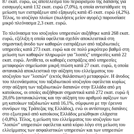
87 εκατ. ευρώ, ως αποτέλεσμα του περιορισμού της δαπάνης για
εισαγωγές κατά 132 εκατ. ευρώ (7,0%), η οποία αντιστάθμισε τη
μείωση των εισπράξεων από εξαγωγές κατά 45 εκατ. ευρώ (4,2%).
Τέλος, το ισοζύγιο πλοίων (πωλήσεις μείον αγορές) παρουσίασε
μικρό πλεόνασμα 2,3 εκατ. ευρώ.
Το πλεόνασμα του ισοζυγίου υπηρεσιών αυξήθηκε κατά 268 εκατ.
ευρώ, εξέλιξη η οποία οφείλεται σχεδόν αποκλειστικά στη
σημαντική άνοδο των καθαρών εισπράξεων από ταξιδιωτικές
υπηρεσίες κατά 273 εκατ. ευρώ και σε πολύ μικρότερο βαθμό στη
μείωση των καθαρών πληρωμών για ''λοιπές'' υπηρεσίες κατά 22
εκατ. ευρώ. Αντίθετα, οι καθαρές εισπράξεις από υπηρεσίες
μεταφορών σημείωσαν μικρή πτώση κατά 27 εκατ. ευρώ, η οποία
αντανακλά αποκλειστικά την αύξηση του ελλείμματος του
ισοζυγίου των ''λοιπών'' (εκτός θαλάσσιων) μεταφορών. Η άνοδος
του πλεονάσματος του ταξιδιωτικού ισοζυγίου οφείλεται κυρίως
στην αύξηση των ταξιδιωτικών δαπανών στην Ελλάδα από μη
κατοίκους, οι οποίες αυξήθηκαν σημαντικά κατά 272 εκατ. ευρώ ή
20,6% (αντανακλώντας και την αύξηση του αριθμού αφίξεων των
μη κατοίκων ταξιδιωτών κατά 16,1%, σύμφωνα με την έρευνα
συνόρων της Τράπεζας της Ελλάδος), ενώ οι αντίστοιχες δαπάνες
στο εξωτερικό από κατοίκους Ελλάδος μειώθηκαν ελάχιστα
(-0,8%). Τέλος, η μείωση του ελλείμματος του ισοζυγίου των
''λοιπών'' υπηρεσιών οφείλεται κατά κύριο λόγο στη μείωση του
ελλείμματος των ασφαλιστικών υπηρεσιών και των υπηρεσιών