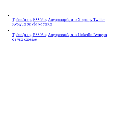
Τράπεζα της Ελλάδος
Λογαριασμός στο X πρώην Twitter
Άνοιγμα σε νέα καρτέλα
Τράπεζα της Ελλάδος
Λογαριασμός στο LinkedIn
Άνοιγμα
σε νέα καρτέλα