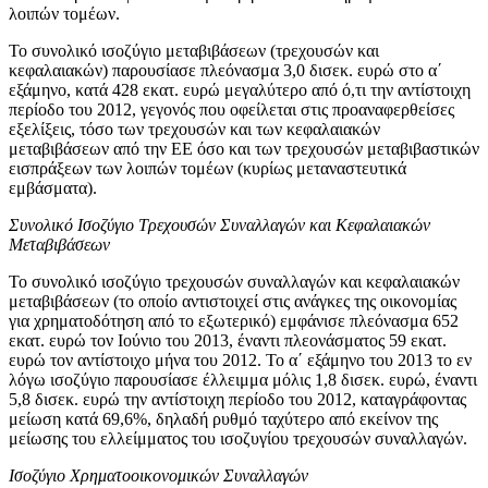
λοιπών τομέων.
Το συνολικό ισοζύγιο μεταβιβάσεων (τρεχουσών και
κεφαλαιακών) παρουσίασε πλεόνασμα 3,0 δισεκ. ευρώ στο α΄
εξάμηνο, κατά 428 εκατ. ευρώ μεγαλύτερο από ό,τι την αντίστοιχη
περίοδο του 2012, γεγονός που οφείλεται στις προαναφερθείσες
εξελίξεις, τόσο των τρεχουσών και των κεφαλαιακών
μεταβιβάσεων από την ΕΕ όσο και των τρεχουσών μεταβιβαστικών
εισπράξεων των λοιπών τομέων (κυρίως μεταναστευτικά
εμβάσματα).
Συνολικό Ισοζύγιο Τρεχουσών Συναλλαγών και Κεφαλαιακών
Μεταβιβάσεων
Το συνολικό ισοζύγιο τρεχουσών συναλλαγών και κεφαλαιακών
μεταβιβάσεων (το οποίο αντιστοιχεί στις ανάγκες της οικονομίας
για χρηματοδότηση από το εξωτερικό) εμφάνισε πλεόνασμα 652
εκατ. ευρώ τον Ιούνιο του 2013, έναντι πλεονάσματος 59 εκατ.
ευρώ τον αντίστοιχο μήνα του 2012. Το
α΄ εξάμηνο του 2013
το εν
λόγω ισοζύγιο παρουσίασε έλλειμμα μόλις 1,8 δισεκ. ευρώ, έναντι
5,8 δισεκ. ευρώ την αντίστοιχη περίοδο του 2012, καταγράφοντας
μείωση κατά 69,6%, δηλαδή ρυθμό ταχύτερο από εκείνον της
μείωσης του ελλείμματος του ισοζυγίου τρεχουσών συναλλαγών.
Ισοζύγιο Χρηματοοικονομικών Συναλλαγών