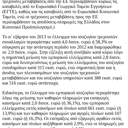
τρέχουσες μεταβιβάσεις από την ΕΕ περιλαμβάνουν κυρίως τις
καταβολές από το Ευρωπαϊκό Γεωργικό Ταμείο Εγγυήσεων
(ΕΓΤΕ), καθώς και τις καταβολές από το Ευρωπαϊκό Κοινωνικό
Ταμείο, ενώ οι τρέχουσες μεταβιβάσεις προς την ΕΕ
περιλαμβάνουν τις αποδόσεις-πληρωμές της Ελλάδος στον
Κοινοτικό Προϋπολογισμό.)
Το
α΄ εξάμηνο του 2013
το έλλειμμα του ισοζυγίου τρεχουσών
συναλλαγών περιορίστηκε κατά 4,0 δισεκ. ευρώ ή 58,3% σε
σύγκριση με την αντίστοιχη περίοδο του 2012 και διαμορφώθηκε
σε 2,9 δισεκ. ευρώ. Στην εξέλιξη αυτή συνέβαλε κατά κύριο λόγο
η σημαντική μείωση του εμπορικού ελλείμματος κατά 2,8 δισεκ.
ευρώ και δευτερευόντως η μείωση του ελλείμματος του ισοζυγίου
εισοδημάτων κατά 315 εκατ. ευρώ, ενώ σημαντική ήταν και η
άνοδος των πλεονασμάτων του ισοζυγίου τρεχουσών
μεταβιβάσεων και του ισοζυγίου υπηρεσιών κατά 388 εκατ. ευρώ
και 516 εκατ. ευρώ αντίστοιχα.
Ειδικότερα, το έλλειμμα του εμπορικού ισοζυγίου περιορίστηκε
λόγω της μείωσης των καθαρών πληρωμών για εισαγωγές
καυσίμων κατά 2,0 δισεκ. ευρώ (ή 36,1%), του εμπορικού
ελλείμματος εκτός καυσίμων και πλοίων κατά 661 εκατ. ευρώ (ή
13,9%) και των καθαρών πληρωμών για αγορές πλοίων κατά 107
εκατ. ευρώ (ή 16,3%). Οι εισπράξεις από εξαγωγές αγαθών εκτός
καυσίμων και πλοίων αυξήθηκαν κατά 2,9%, ενώ οι πληρωμές για