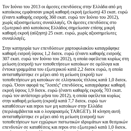
Τον
Ιούνιο του 2013
οι άμεσες επενδύσεις στην Ελλάδα από μη
κατοίκους εμφάνισαν μικρή καθαρή εκροή (μείωση) 43 εκατ. ευρώ
(έναντι καθαρής εισροής 360 εκατ. ευρώ τον Ιούνιο του 2012),
χωρίς αξιοσημείωτες συναλλαγές. Οι άμεσες επενδύσεις στο
εξωτερικό από κατοίκους Ελλάδος σημείωσαν επίσης μικρή
καθαρή εκροή (αύξηση) 25 εκατ. ευρώ, χωρίς αξιοσημείωτες
συναλλαγές.
Στην κατηγορία των επενδύσεων χαρτοφυλακίου καταγράφηκε
καθαρή εισροή ύψους 1,2 δισεκ. ευρώ (έναντι καθαρής εισροής
307 εκατ. ευρώ τον Ιούνιο του 2012), η οποία οφείλεται κυρίως στη
μείωση (εισροή) των τοποθετήσεων κατοίκων σε ομόλογα και
έντοκα γραμμάτια του εξωτερικού κατά 2,2 δισεκ ευρώ, η οποία
αντισταθμίστηκε εν μέρει από τη μείωση (εκροή) των
τοποθετήσεων μη κατοίκων σε ελληνικούς τίτλους κατά 1,0 δισεκ.
ευρώ. Όσον αφορά τις ''λοιπές'' επενδύσεις, καταγράφηκε καθαρή
εκροή ύψους 1,9 δισεκ. ευρώ (έναντι καθαρής εκροής 703 εκατ.
ευρώ τον αντίστοιχο μήνα του 2012), η οποία οφείλεται κυρίως
στην καθαρή μείωση (εκροή) κατά 7,7 δισεκ. ευρώ των
καταθέσεων και repos των μη κατοίκων στην Ελλάδα
(περιλαμβάνεται και ο λογαριασμός TARGET). Η κίνηση αυτή
αντισταθμίστηκε εν μέρει από τη μείωση (εισροή) των
τοποθετήσεων των εγχώριων πιστωτικών ιδρυμάτων και θεσμικών
επενδυτών σε καταθέσεις και repos στο εξωτερικό κατά 1,0 δισεκ.