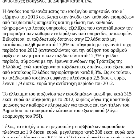
αντίστοιχες εισαγωγές μειώθηκαν κατά 4,1%.
Η άνοδος του πλεονάσματος του ισοζυγίου υπηρεσιών στο α΄
εξάμηνο του 2013 οφείλεται στην άνοδο των καθαρών εισπράξεων
από ταξιδιωτικές υπηρεσίες και τη μείωση των καθαρών
πληρωμών για λοιπές υπηρεσίες, εξελίξεις που αντιστάθμισαν τον
περιορισμό των καθαρών εισπράξεων από υπηρεσίες μεταφορών.
Ειδικότερα, οι ταξιδιωτικές δαπάνες στην Ελλάδα από μη
κατοίκους αυξήθηκαν κατά 17,8% σε σύγκριση με την αντίστοιχη
περίοδο του 2012 (αντανακλώντας και την αύξηση του αριθμού
αφίξεων των μη κατοίκων ταξιδιωτών κατά 12,3% την ίδια
περίοδο, σύμφωνα με την έρευνα συνόρων της Τράπεζας της
Ελλάδος), ενώ ταυτόχρονα οι ταξιδιωτικές δαπάνες στο εξωτερικό
από κατοίκους Ελλάδος περιορίστηκαν κατά 8,3%. Ως εκ τούτου,
το ταξιδιωτικό ισοζύγιο εμφάνισε πλεόνασμα 2,5 δισεκ. ευρώ,
έναντι 1,9 δισεκ. ευρώ την αντίστοιχη περίοδο του 2012.
Το έλλειμμα του ισοζυγίου των εισοδημάτων μειώθηκε κατά 315
εκατ. ευρώ σε σύγκριση με το 2012, κυρίως λόγω της δραστικής
μείωσης των καθαρών πληρωμών για τόκους επί των τίτλων του
Δημοσίου που διακρατούν κάτοικοι του εξωτερικού (λόγω
εφαρμογής του PSI).
Τέλος, το ισοζύγιο των τρεχουσών μεταβιβάσεων παρουσίασε
πλεόνασμα 1,9 δισεκ. ευρώ, μεγαλύτερο κατά 388 εκατ. ευρώ από
ό,τι το α΄ εξάμηνο του 2012. Η εξέλιξη αυτή οφείλεται κυρίως στην