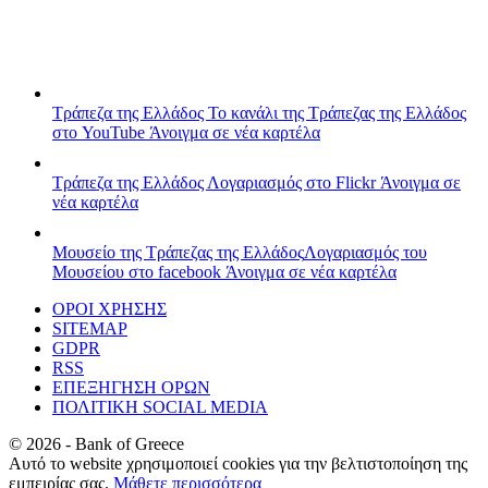
Τράπεζα της Ελλάδος
Το κανάλι της Τράπεζας της Ελλάδος
στο YouTube
Άνοιγμα σε νέα καρτέλα
Τράπεζα της Ελλάδος
Λογαριασμός στο Flickr
Άνοιγμα σε
νέα καρτέλα
Μουσείο της Τράπεζας της Ελλάδος
Λογαριασμός του
Μουσείου στο facebook
Άνοιγμα σε νέα καρτέλα
ΟΡΟΙ ΧΡΗΣΗΣ
SITEMAP
GDPR
RSS
ΕΠΕΞΗΓΗΣΗ ΟΡΩΝ
ΠΟΛΙΤΙΚΗ SOCIAL MEDIA
©
2026
- Bank of Greece
Αυτό το website χρησιμοποιεί cookies για την βελτιστοποίηση της
εμπειρίας σας.
Μάθετε περισσότερα