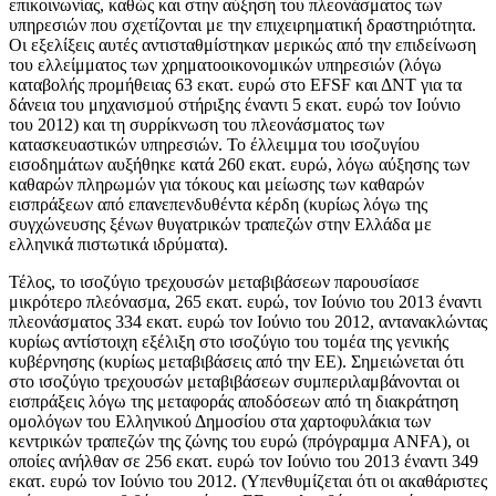
επικοινωνίας, καθώς και στην αύξηση του πλεονάσματος των
υπηρεσιών που σχετίζονται με την επιχειρηματική δραστηριότητα.
Οι εξελίξεις αυτές αντισταθμίστηκαν μερικώς από την επιδείνωση
του ελλείμματος των χρηματοοικονομικών υπηρεσιών (λόγω
καταβολής προμήθειας 63 εκατ. ευρώ στο EFSF και ΔΝΤ για τα
δάνεια του μηχανισμού στήριξης έναντι 5 εκατ. ευρώ τον Ιούνιο
του 2012) και τη συρρίκνωση του πλεονάσματος των
κατασκευαστικών υπηρεσιών. Το έλλειμμα του ισοζυγίου
εισοδημάτων αυξήθηκε κατά 260 εκατ. ευρώ, λόγω αύξησης των
καθαρών πληρωμών για τόκους και μείωσης των καθαρών
εισπράξεων από επανεπενδυθέντα κέρδη (κυρίως λόγω της
συγχώνευσης ξένων θυγατρικών τραπεζών στην Ελλάδα με
ελληνικά πιστωτικά ιδρύματα).
Τέλος, το ισοζύγιο τρεχουσών μεταβιβάσεων παρουσίασε
μικρότερο πλεόνασμα, 265 εκατ. ευρώ, τον Ιούνιο του 2013 έναντι
πλεονάσματος 334 εκατ. ευρώ τον Ιούνιο του 2012, αντανακλώντας
κυρίως αντίστοιχη εξέλιξη στο ισοζύγιο του τομέα της γενικής
κυβέρνησης (κυρίως μεταβιβάσεις από την ΕΕ). Σημειώνεται ότι
στο ισοζύγιο τρεχουσών μεταβιβάσεων συμπεριλαμβάνονται οι
εισπράξεις λόγω της μεταφοράς αποδόσεων από τη διακράτηση
ομολόγων του Ελληνικού Δημοσίου στα χαρτοφυλάκια των
κεντρικών τραπεζών της ζώνης του ευρώ (πρόγραμμα ANFA), οι
οποίες ανήλθαν σε 256 εκατ. ευρώ τον Ιούνιο του 2013 έναντι 349
εκατ. ευρώ τον Ιούνιο του 2012. (Υπενθυμίζεται ότι οι ακαθάριστες