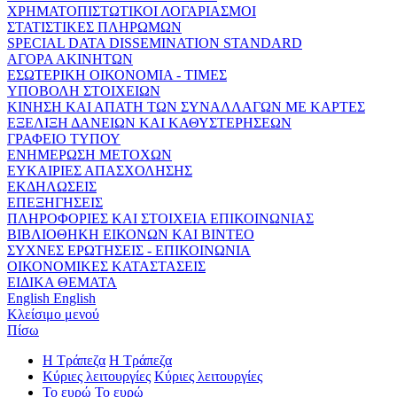
ΧΡΗΜΑΤΟΠΙΣΤΩΤΙΚΟΙ ΛΟΓΑΡΙΑΣΜΟΙ
ΣΤΑΤΙΣΤΙΚΕΣ ΠΛΗΡΩΜΩΝ
SPECIAL DATA DISSEMINATION STANDARD
ΑΓΟΡΑ ΑΚΙΝΗΤΩΝ
ΕΣΩΤΕΡΙΚΗ ΟΙΚΟΝΟΜΙΑ - ΤΙΜΕΣ
ΥΠΟΒΟΛΗ ΣΤΟΙΧΕΙΩΝ
ΚΙΝΗΣΗ ΚΑΙ ΑΠΑΤΗ ΤΩΝ ΣΥΝΑΛΛΑΓΩΝ ΜΕ ΚΑΡΤΕΣ
ΕΞΕΛΙΞΗ ΔΑΝΕΙΩΝ ΚΑΙ ΚΑΘΥΣΤΕΡΗΣΕΩΝ
ΓΡΑΦΕΙΟ ΤΥΠΟΥ
ΕΝΗΜΕΡΩΣΗ ΜΕΤΟΧΩΝ
ΕΥΚΑΙΡΙΕΣ ΑΠΑΣΧΟΛΗΣΗΣ
ΕΚΔΗΛΩΣΕΙΣ
ΕΠΕΞΗΓΗΣΕΙΣ
ΠΛΗΡΟΦΟΡΙΕΣ ΚΑΙ ΣΤΟΙΧΕΙΑ ΕΠΙΚΟΙΝΩΝΙΑΣ
ΒΙΒΛΙΟΘΗΚΗ ΕΙΚΟΝΩΝ ΚΑΙ ΒΙΝΤΕΟ
ΣΥΧΝΕΣ ΕΡΩΤΗΣΕΙΣ - ΕΠΙΚΟΙΝΩΝΙΑ
ΟΙΚΟΝΟΜΙΚΕΣ ΚΑΤΑΣΤΑΣΕΙΣ
ΕΙΔΙΚΑ ΘΕΜΑΤΑ
English
English
Κλείσιμο μενού
Πίσω
Η Τράπεζα
Η Τράπεζα
Κύριες λειτουργίες
Κύριες λειτουργίες
Το ευρώ
Το ευρώ