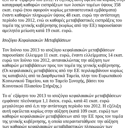
καταγραφή καθαρών εισπράξεων των λοιπών τομέων ύψους 358
εκατ. ευρώ (που αφορούν κυρίως μεταναστευτικά εμβάσματα)
έναντι καθαρών πληρωμών ύψους 48 εκατ. ευρώ την αντίστοιχη
περίοδο του 2012, ενώ οι καθαρές μεταβιβαστικές εισπράξεις του
τομέα της γενικής κυβέρνησης (κυρίως από την ΕΕ) παρουσίασαν
αμελητέα μείωση κατά 19 εκατ. ευρώ.
Ισοζύγιο Κεφαλαιακών Μεταβιβάσεων
Τον
Ιούνιο του 2013
το ισοζύγιο κεφαλαιακών μεταβιβάσεων
παρουσίασε έλλειμμα 11 εκατ. ευρώ, έναντι ελλείμματος 14 εκατ.
ευρώ τον Ιούνιο του 2012, αντανακλώντας την αύξηση των
καθαρών μεταβιβάσεων προς τον τομέα της γενικής κυβέρνησης.
(Οι κεφαλαιακές μεταβιβάσεις από την ΕΕ περιλαμβάνουν κυρίως
τις καταβολές από τα Διαρθρωτικά Ταμεία, πλην του Ευρωπαϊκού
Κοινωνικού Ταμείου, και το Ταμείο Συνοχής, βάσει του
Κοινοτικού Πλαισίου Στήριξης.)
Το
α΄ εξάμηνο του 2013
το ισοζύγιο κεφαλαιακών μεταβιβάσεων
εμφάνισε πλεόνασμα 1,1 δισεκ. ευρώ, κατά 41 εκατ. ευρώ
μεγαλύτερο από ό,τι την αντίστοιχη περίοδο του 2012. Η εξέλιξη
αυτή οφείλεται κυρίως στην αύξηση (κατά 109 εκατ. ευρώ) των
καθαρών κεφαλαιακών μεταβιβάσεων από την ΕΕ προς τον τομέα
της γενικής κυβέρνησης, η οποία υπεραντιστάθμισε την αύξηση
των καθαρών κεφαλαιακών μεταβιβαστικών πληρωμών των