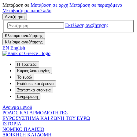
Μετάβαση σε
Μετάβαση σε
αρχή
Μετάβαση σε
περιεχόμενο
Μετάβαση σε
υποσέλιδο
Αναζήτηση
Εκτέλεση αναζήτησης
Κλείσιμο αναζήτησης
Κλείσιμο αναζήτησης
EN
English
Η Τράπεζα
Κύριες λειτουργίες
Το ευρώ
Εκδόσεις και έρευνα
Στατιστικά στοιχεία
Ενημέρωση
Άνοιγμα μενού
ΡΟΛΟΣ ΚΑΙ ΑΡΜΟΔΙΟΤΗΤΕΣ
ΕΥΡΩΣΥΣΤΗΜΑ ΚΑΙ ΖΩΝΗ ΤΟΥ ΕΥΡΩ
ΙΣΤΟΡΙΑ
ΝΟΜΙΚΟ ΠΛΑΙΣΙΟ
ΔΙΟΙΚΗΣΗ ΚΑΙ ΔΟΜΗ