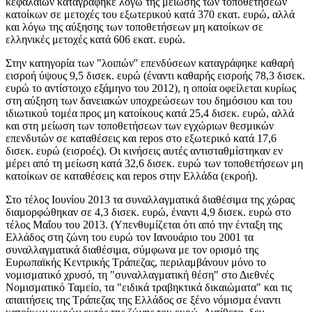
κεφαλαίων καταγράφηκε λόγω της μείωσης των τοποθετήσεων
κατοίκων σε μετοχές του εξωτερικού κατά 370 εκατ. ευρώ, αλλά
και λόγω της αύξησης των τοποθετήσεων μη κατοίκων σε
ελληνικές μετοχές κατά 606 εκατ. ευρώ.
Στην κατηγορία των "λοιπών'' επενδύσεων καταγράφηκε καθαρή
εισροή ύψους 9,5 δισεκ. ευρώ (έναντι καθαρής εισροής 78,3 δισεκ.
ευρώ το αντίστοιχο εξάμηνο του 2012), η οποία οφείλεται κυρίως
στη αύξηση των δανειακών υποχρεώσεων του δημόσιου και του
ιδιωτικού τομέα προς μη κατοίκους κατά 25,4 δισεκ. ευρώ, αλλά
και στη μείωση των τοποθετήσεων των εγχώριων θεσμικών
επενδυτών σε καταθέσεις και repos στο εξωτερικό κατά 17,6
δισεκ. ευρώ (εισροές). Οι κινήσεις αυτές αντισταθμίστηκαν εν
μέρει από τη μείωση κατά 32,6 δισεκ. ευρώ των τοποθετήσεων μη
κατοίκων σε καταθέσεις και repos στην Ελλάδα (εκροή).
Στο
τέλος Ιουνίου 2013
τα συναλλαγματικά διαθέσιμα της χώρας
διαμορφώθηκαν σε 4,3 δισεκ. ευρώ, έναντι 4,9 δισεκ. ευρώ στο
τέλος Μαΐου του 2013. (Υπενθυμίζεται ότι από την ένταξη της
Ελλάδος στη ζώνη του ευρώ τον Ιανουάριο του 2001 τα
συναλλαγματικά διαθέσιμα, σύμφωνα με τον ορισμό της
Ευρωπαϊκής Κεντρικής Τράπεζας, περιλαμβάνουν μόνο το
νομισματικό χρυσό, τη "συναλλαγματική θέση" στο Διεθνές
Νομισματικό Ταμείο, τα "ειδικά τραβηκτικά δικαιώματα" και τις
απαιτήσεις της Τράπεζας της Ελλάδος σε ξένο νόμισμα έναντι