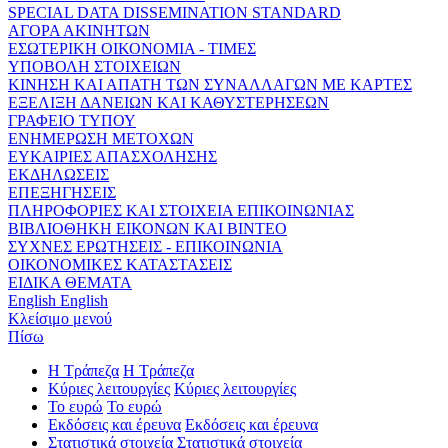
SPECIAL DATA DISSEMINATION STANDARD
ΑΓΟΡΑ ΑΚΙΝΗΤΩΝ
ΕΣΩΤΕΡΙΚΗ ΟΙΚΟΝΟΜΙΑ - ΤΙΜΕΣ
ΥΠΟΒΟΛΗ ΣΤΟΙΧΕΙΩΝ
ΚΙΝΗΣΗ ΚΑΙ ΑΠΑΤΗ ΤΩΝ ΣΥΝΑΛΛΑΓΩΝ ΜΕ ΚΑΡΤΕΣ
ΕΞΕΛΙΞΗ ΔΑΝΕΙΩΝ ΚΑΙ ΚΑΘΥΣΤΕΡΗΣΕΩΝ
ΓΡΑΦΕΙΟ ΤΥΠΟΥ
ΕΝΗΜΕΡΩΣΗ ΜΕΤΟΧΩΝ
ΕΥΚΑΙΡΙΕΣ ΑΠΑΣΧΟΛΗΣΗΣ
ΕΚΔΗΛΩΣΕΙΣ
ΕΠΕΞΗΓΗΣΕΙΣ
ΠΛΗΡΟΦΟΡΙΕΣ ΚΑΙ ΣΤΟΙΧΕΙΑ ΕΠΙΚΟΙΝΩΝΙΑΣ
ΒΙΒΛΙΟΘΗΚΗ ΕΙΚΟΝΩΝ ΚΑΙ ΒΙΝΤΕΟ
ΣΥΧΝΕΣ ΕΡΩΤΗΣΕΙΣ - ΕΠΙΚΟΙΝΩΝΙΑ
ΟΙΚΟΝΟΜΙΚΕΣ ΚΑΤΑΣΤΑΣΕΙΣ
ΕΙΔΙΚΑ ΘΕΜΑΤΑ
English
English
Κλείσιμο μενού
Πίσω
Η Τράπεζα
Η Τράπεζα
Κύριες λειτουργίες
Κύριες λειτουργίες
Το ευρώ
Το ευρώ
Εκδόσεις και έρευνα
Εκδόσεις και έρευνα
Στατιστικά στοιχεία
Στατιστικά στοιχεία