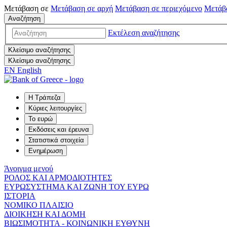
Μετάβαση σε
Μετάβαση σε
αρχή
Μετάβαση σε
περιεχόμενο
Μετάβ
Αναζήτηση
Εκτέλεση αναζήτησης
Κλείσιμο αναζήτησης
Κλείσιμο αναζήτησης
EN
English
Η Τράπεζα
Κύριες λειτουργίες
Το ευρώ
Εκδόσεις και έρευνα
Στατιστικά στοιχεία
Ενημέρωση
Άνοιγμα μενού
ΡΟΛΟΣ ΚΑΙ ΑΡΜΟΔΙΟΤΗΤΕΣ
ΕΥΡΩΣΥΣΤΗΜΑ ΚΑΙ ΖΩΝΗ ΤΟΥ ΕΥΡΩ
ΙΣΤΟΡΙΑ
ΝΟΜΙΚΟ ΠΛΑΙΣΙΟ
ΔΙΟΙΚΗΣΗ ΚΑΙ ΔΟΜΗ
ΒΙΩΣΙΜΟΤΗΤΑ - ΚΟΙΝΩΝΙΚΗ ΕΥΘΥΝΗ