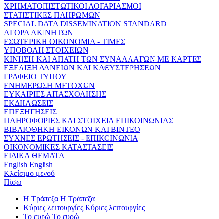
ΧΡΗΜΑΤΟΠΙΣΤΩΤΙΚΟΙ ΛΟΓΑΡΙΑΣΜΟΙ
ΣΤΑΤΙΣΤΙΚΕΣ ΠΛΗΡΩΜΩΝ
SPECIAL DATA DISSEMINATION STANDARD
ΑΓΟΡΑ ΑΚΙΝΗΤΩΝ
ΕΣΩΤΕΡΙΚΗ ΟΙΚΟΝΟΜΙΑ - ΤΙΜΕΣ
ΥΠΟΒΟΛΗ ΣΤΟΙΧΕΙΩΝ
ΚΙΝΗΣΗ ΚΑΙ ΑΠΑΤΗ ΤΩΝ ΣΥΝΑΛΛΑΓΩΝ ΜΕ ΚΑΡΤΕΣ
ΕΞΕΛΙΞΗ ΔΑΝΕΙΩΝ ΚΑΙ ΚΑΘΥΣΤΕΡΗΣΕΩΝ
ΓΡΑΦΕΙΟ ΤΥΠΟΥ
ΕΝΗΜΕΡΩΣΗ ΜΕΤΟΧΩΝ
ΕΥΚΑΙΡΙΕΣ ΑΠΑΣΧΟΛΗΣΗΣ
ΕΚΔΗΛΩΣΕΙΣ
ΕΠΕΞΗΓΗΣΕΙΣ
ΠΛΗΡΟΦΟΡΙΕΣ ΚΑΙ ΣΤΟΙΧΕΙΑ ΕΠΙΚΟΙΝΩΝΙΑΣ
ΒΙΒΛΙΟΘΗΚΗ ΕΙΚΟΝΩΝ ΚΑΙ ΒΙΝΤΕΟ
ΣΥΧΝΕΣ ΕΡΩΤΗΣΕΙΣ - ΕΠΙΚΟΙΝΩΝΙΑ
ΟΙΚΟΝΟΜΙΚΕΣ ΚΑΤΑΣΤΑΣΕΙΣ
ΕΙΔΙΚΑ ΘΕΜΑΤΑ
English
English
Κλείσιμο μενού
Πίσω
Η Τράπεζα
Η Τράπεζα
Κύριες λειτουργίες
Κύριες λειτουργίες
Το ευρώ
Το ευρώ