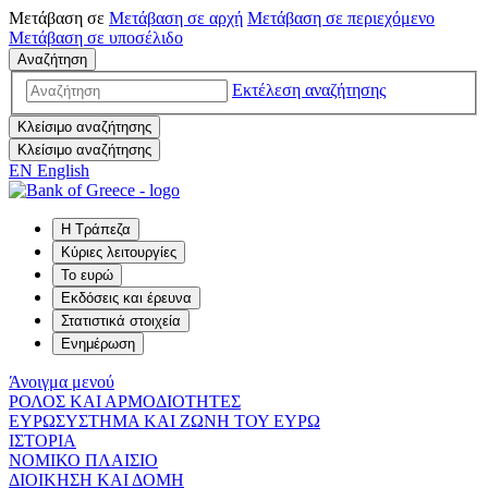
Μετάβαση σε
Μετάβαση σε
αρχή
Μετάβαση σε
περιεχόμενο
Μετάβαση σε
υποσέλιδο
Αναζήτηση
Εκτέλεση αναζήτησης
Κλείσιμο αναζήτησης
Κλείσιμο αναζήτησης
EN
English
Η Τράπεζα
Κύριες λειτουργίες
Το ευρώ
Εκδόσεις και έρευνα
Στατιστικά στοιχεία
Ενημέρωση
Άνοιγμα μενού
ΡΟΛΟΣ ΚΑΙ ΑΡΜΟΔΙΟΤΗΤΕΣ
ΕΥΡΩΣΥΣΤΗΜΑ ΚΑΙ ΖΩΝΗ ΤΟΥ ΕΥΡΩ
ΙΣΤΟΡΙΑ
ΝΟΜΙΚΟ ΠΛΑΙΣΙΟ
ΔΙΟΙΚΗΣΗ ΚΑΙ ΔΟΜΗ