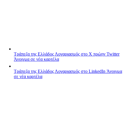
Τράπεζα της Ελλάδος
Λογαριασμός στο X πρώην Twitter
Άνοιγμα σε νέα καρτέλα
Τράπεζα της Ελλάδος
Λογαριασμός στο LinkedIn
Άνοιγμα
σε νέα καρτέλα