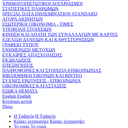
ΧΡΗΜΑΤΟΠΙΣΤΩΤΙΚΟΙ ΛΟΓΑΡΙΑΣΜΟΙ
ΣΤΑΤΙΣΤΙΚΕΣ ΠΛΗΡΩΜΩΝ
SPECIAL DATA DISSEMINATION STANDARD
ΑΓΟΡΑ ΑΚΙΝΗΤΩΝ
ΕΣΩΤΕΡΙΚΗ ΟΙΚΟΝΟΜΙΑ - ΤΙΜΕΣ
ΥΠΟΒΟΛΗ ΣΤΟΙΧΕΙΩΝ
ΚΙΝΗΣΗ ΚΑΙ ΑΠΑΤΗ ΤΩΝ ΣΥΝΑΛΛΑΓΩΝ ΜΕ ΚΑΡΤΕΣ
ΕΞΕΛΙΞΗ ΔΑΝΕΙΩΝ ΚΑΙ ΚΑΘΥΣΤΕΡΗΣΕΩΝ
ΓΡΑΦΕΙΟ ΤΥΠΟΥ
ΕΝΗΜΕΡΩΣΗ ΜΕΤΟΧΩΝ
ΕΥΚΑΙΡΙΕΣ ΑΠΑΣΧΟΛΗΣΗΣ
ΕΚΔΗΛΩΣΕΙΣ
ΕΠΕΞΗΓΗΣΕΙΣ
ΠΛΗΡΟΦΟΡΙΕΣ ΚΑΙ ΣΤΟΙΧΕΙΑ ΕΠΙΚΟΙΝΩΝΙΑΣ
ΒΙΒΛΙΟΘΗΚΗ ΕΙΚΟΝΩΝ ΚΑΙ ΒΙΝΤΕΟ
ΣΥΧΝΕΣ ΕΡΩΤΗΣΕΙΣ - ΕΠΙΚΟΙΝΩΝΙΑ
ΟΙΚΟΝΟΜΙΚΕΣ ΚΑΤΑΣΤΑΣΕΙΣ
ΕΙΔΙΚΑ ΘΕΜΑΤΑ
English
English
Κλείσιμο μενού
Πίσω
Η Τράπεζα
Η Τράπεζα
Κύριες λειτουργίες
Κύριες λειτουργίες
Το ευρώ
Το ευρώ