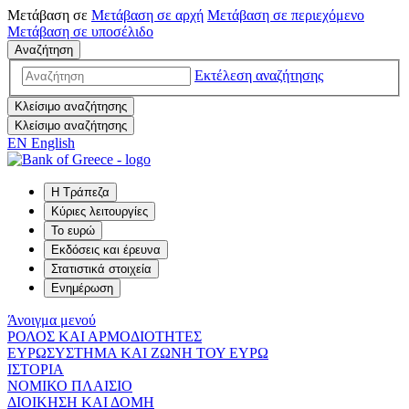
Μετάβαση σε
Μετάβαση σε
αρχή
Μετάβαση σε
περιεχόμενο
Μετάβαση σε
υποσέλιδο
Αναζήτηση
Εκτέλεση αναζήτησης
Κλείσιμο αναζήτησης
Κλείσιμο αναζήτησης
EN
English
Η Τράπεζα
Κύριες λειτουργίες
Το ευρώ
Εκδόσεις και έρευνα
Στατιστικά στοιχεία
Ενημέρωση
Άνοιγμα μενού
ΡΟΛΟΣ ΚΑΙ ΑΡΜΟΔΙΟΤΗΤΕΣ
ΕΥΡΩΣΥΣΤΗΜΑ ΚΑΙ ΖΩΝΗ ΤΟΥ ΕΥΡΩ
ΙΣΤΟΡΙΑ
ΝΟΜΙΚΟ ΠΛΑΙΣΙΟ
ΔΙΟΙΚΗΣΗ ΚΑΙ ΔΟΜΗ