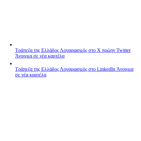
Τράπεζα της Ελλάδος
Λογαριασμός στο X πρώην Twitter
Άνοιγμα σε νέα καρτέλα
Τράπεζα της Ελλάδος
Λογαριασμός στο LinkedIn
Άνοιγμα
σε νέα καρτέλα