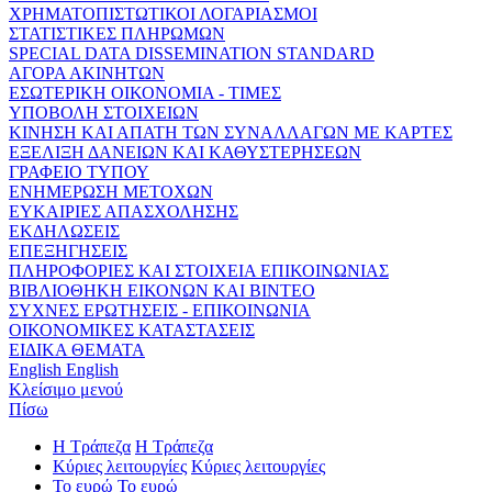
ΧΡΗΜΑΤΟΠΙΣΤΩΤΙΚΟΙ ΛΟΓΑΡΙΑΣΜΟΙ
ΣΤΑΤΙΣΤΙΚΕΣ ΠΛΗΡΩΜΩΝ
SPECIAL DATA DISSEMINATION STANDARD
ΑΓΟΡΑ ΑΚΙΝΗΤΩΝ
ΕΣΩΤΕΡΙΚΗ ΟΙΚΟΝΟΜΙΑ - ΤΙΜΕΣ
ΥΠΟΒΟΛΗ ΣΤΟΙΧΕΙΩΝ
ΚΙΝΗΣΗ ΚΑΙ ΑΠΑΤΗ ΤΩΝ ΣΥΝΑΛΛΑΓΩΝ ΜΕ ΚΑΡΤΕΣ
ΕΞΕΛΙΞΗ ΔΑΝΕΙΩΝ ΚΑΙ ΚΑΘΥΣΤΕΡΗΣΕΩΝ
ΓΡΑΦΕΙΟ ΤΥΠΟΥ
ΕΝΗΜΕΡΩΣΗ ΜΕΤΟΧΩΝ
ΕΥΚΑΙΡΙΕΣ ΑΠΑΣΧΟΛΗΣΗΣ
ΕΚΔΗΛΩΣΕΙΣ
ΕΠΕΞΗΓΗΣΕΙΣ
ΠΛΗΡΟΦΟΡΙΕΣ ΚΑΙ ΣΤΟΙΧΕΙΑ ΕΠΙΚΟΙΝΩΝΙΑΣ
ΒΙΒΛΙΟΘΗΚΗ ΕΙΚΟΝΩΝ ΚΑΙ ΒΙΝΤΕΟ
ΣΥΧΝΕΣ ΕΡΩΤΗΣΕΙΣ - ΕΠΙΚΟΙΝΩΝΙΑ
ΟΙΚΟΝΟΜΙΚΕΣ ΚΑΤΑΣΤΑΣΕΙΣ
ΕΙΔΙΚΑ ΘΕΜΑΤΑ
English
English
Κλείσιμο μενού
Πίσω
Η Τράπεζα
Η Τράπεζα
Κύριες λειτουργίες
Κύριες λειτουργίες
Το ευρώ
Το ευρώ