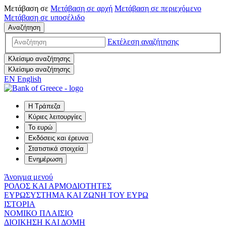
Μετάβαση σε
Μετάβαση σε
αρχή
Μετάβαση σε
περιεχόμενο
Μετάβαση σε
υποσέλιδο
Αναζήτηση
Εκτέλεση αναζήτησης
Κλείσιμο αναζήτησης
Κλείσιμο αναζήτησης
EN
English
Η Τράπεζα
Κύριες λειτουργίες
Το ευρώ
Εκδόσεις και έρευνα
Στατιστικά στοιχεία
Ενημέρωση
Άνοιγμα μενού
ΡΟΛΟΣ ΚΑΙ ΑΡΜΟΔΙΟΤΗΤΕΣ
ΕΥΡΩΣΥΣΤΗΜΑ ΚΑΙ ΖΩΝΗ ΤΟΥ ΕΥΡΩ
ΙΣΤΟΡΙΑ
ΝΟΜΙΚΟ ΠΛΑΙΣΙΟ
ΔΙΟΙΚΗΣΗ ΚΑΙ ΔΟΜΗ