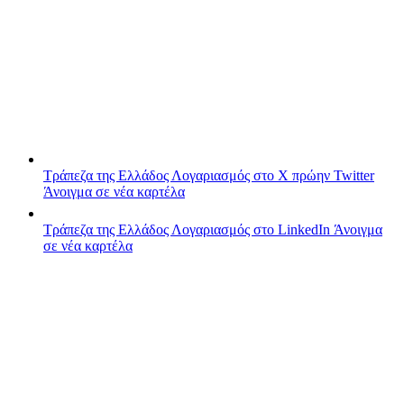
Τράπεζα της Ελλάδος
Λογαριασμός στο X πρώην Twitter
Άνοιγμα σε νέα καρτέλα
Τράπεζα της Ελλάδος
Λογαριασμός στο LinkedIn
Άνοιγμα
σε νέα καρτέλα