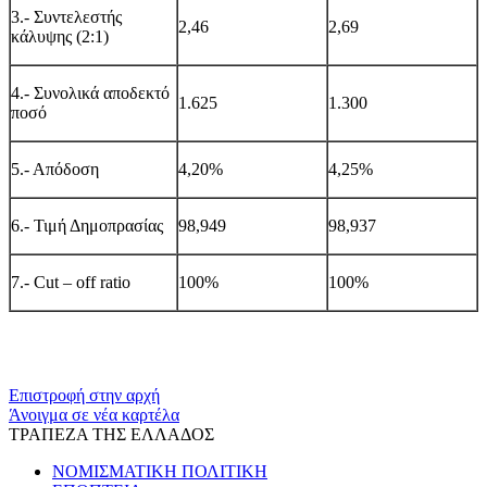
3.- Συντελεστής
2,46
2,69
κάλυψης (2:1)
4.- Συνολικά αποδεκτό
1.625
1.300
ποσό
5.- Απόδοση
4,
2
0%
4,
25
%
6.- Τιμή Δημοπρασίας
98,949
98,
937
7.-
Cut
–
off
ratio
100%
100%
​​
Επιστροφή στην αρχή
Άνοιγμα σε νέα καρτέλα
ΤΡΑΠΕΖΑ ΤΗΣ ΕΛΛΑΔΟΣ
ΝΟΜΙΣΜΑΤΙΚΗ ΠΟΛΙΤΙΚΗ