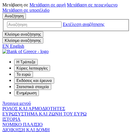
Μετάβαση σε
Μετάβαση σε
αρχή
Μετάβαση σε
περιεχόμενο
Μετάβαση σε
υποσέλιδο
Αναζήτηση
Εκτέλεση αναζήτησης
Κλείσιμο αναζήτησης
Κλείσιμο αναζήτησης
EN
English
Η Τράπεζα
Κύριες λειτουργίες
Το ευρώ
Εκδόσεις και έρευνα
Στατιστικά στοιχεία
Ενημέρωση
Άνοιγμα μενού
ΡΟΛΟΣ ΚΑΙ ΑΡΜΟΔΙΟΤΗΤΕΣ
ΕΥΡΩΣΥΣΤΗΜΑ ΚΑΙ ΖΩΝΗ ΤΟΥ ΕΥΡΩ
ΙΣΤΟΡΙΑ
ΝΟΜΙΚΟ ΠΛΑΙΣΙΟ
ΔΙΟΙΚΗΣΗ ΚΑΙ ΔΟΜΗ