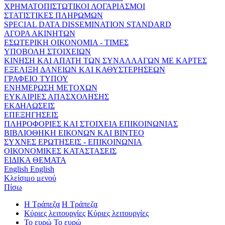
ΧΡΗΜΑΤΟΠΙΣΤΩΤΙΚΟΙ ΛΟΓΑΡΙΑΣΜΟΙ
ΣΤΑΤΙΣΤΙΚΕΣ ΠΛΗΡΩΜΩΝ
SPECIAL DATA DISSEMINATION STANDARD
ΑΓΟΡΑ ΑΚΙΝΗΤΩΝ
ΕΣΩΤΕΡΙΚΗ ΟΙΚΟΝΟΜΙΑ - ΤΙΜΕΣ
ΥΠΟΒΟΛΗ ΣΤΟΙΧΕΙΩΝ
ΚΙΝΗΣΗ ΚΑΙ ΑΠΑΤΗ ΤΩΝ ΣΥΝΑΛΛΑΓΩΝ ΜΕ ΚΑΡΤΕΣ
ΕΞΕΛΙΞΗ ΔΑΝΕΙΩΝ ΚΑΙ ΚΑΘΥΣΤΕΡΗΣΕΩΝ
ΓΡΑΦΕΙΟ ΤΥΠΟΥ
ΕΝΗΜΕΡΩΣΗ ΜΕΤΟΧΩΝ
ΕΥΚΑΙΡΙΕΣ ΑΠΑΣΧΟΛΗΣΗΣ
ΕΚΔΗΛΩΣΕΙΣ
ΕΠΕΞΗΓΗΣΕΙΣ
ΠΛΗΡΟΦΟΡΙΕΣ ΚΑΙ ΣΤΟΙΧΕΙΑ ΕΠΙΚΟΙΝΩΝΙΑΣ
ΒΙΒΛΙΟΘΗΚΗ ΕΙΚΟΝΩΝ ΚΑΙ ΒΙΝΤΕΟ
ΣΥΧΝΕΣ ΕΡΩΤΗΣΕΙΣ - ΕΠΙΚΟΙΝΩΝΙΑ
ΟΙΚΟΝΟΜΙΚΕΣ ΚΑΤΑΣΤΑΣΕΙΣ
ΕΙΔΙΚΑ ΘΕΜΑΤΑ
English
English
Κλείσιμο μενού
Πίσω
Η Τράπεζα
Η Τράπεζα
Κύριες λειτουργίες
Κύριες λειτουργίες
Το ευρώ
Το ευρώ