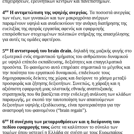
επιχειρήσεων, ερευνητικών κέντρων και πανεπιστημίων.
ον
4
Η αντιμετώπιση της υψηλής ανεργίας
. Τα ποσοστά ανεργίας
των νέων, των γυναικών και των μακροχρόνια ανέργων
παραμένουν υψηλά και αναδεικνύουν την ανάγκη διατήρησης της
ευελιξίας της αγοράς εργασίας αφενός και εφαρμογής
επιπρόσθετων στοχευμένων πολιτικών στήριξης της απασχόλησης
για αυτές τις ομάδες αφετέρου.
ον
5
Η αντιστροφή του
brain
drain
, δηλαδή της μαζικής φυγής στο
εξωτερικό ενός σημαντικού τμήματος του ανθρώπινου δυναμικού
με υψηλό επίπεδο εκπαίδευσης, δεξιότητες και επαγγελματικά
προσόντα. Το φαινόμενο αυτό επηρέασε σημαντικά το μέγεθος και
την ποιότητα του εργατικού δυναμικού, επιδείνωσε τους
δημογραφικούς δείκτες της χώρας και διεύρυνε το χάσμα μεταξύ
προσφοράς και ζήτησης δεξιοτήτων. Συνεπώς, η χάραξη και η
αξιόπιστη εφαρμογή μιας ολιστικής εθνικής αναπτυξιακής
στρατηγικής που θα βασίζεται στην ενδελεχή ανάλυση των κλάδων
παραγωγής, με σκοπό την ταυτοποίηση των απαιτούμενων
δεξιοτήτων υψηλής εξειδίκευσης, είναι προτεραιότητα για την
αναστροφή του φαινομένου (“brain regain”).
ον
6
Η συνέχιση των μεταρρυθμίσεων και η διεύρυνση του
πεδίου εφαρμογής τους
ώστε να καλύπτουν το σύνολο των
τομέων όπου υστερεί η Ελλάδα σε σχέση με τους Ευρωπαίους