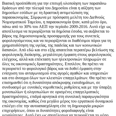
Βασική προϋπόθεση για την επιτυχή υλοποίηση των παραπάνω
δράσεων από την πλευρά του Δημοσίου είναι η αύξηση των
δημοσίων εσόδων με τη δραστική αντιμετώπιση της
παραοικονομίας. Σύμφωνα με πρόσφατη μελέτη του Διεθνούς
Νομισματικού Ταμείου, η παραοικονομία ήταν, κατά μέσο όρο,
πάνω από το 30% του ΑΕΠ την περίοδο 2009-2016. Αυτό είχε ως
αποτέλεσμα να περιορίζονται τα δημόσια έσοδα, να αυξάνεται το
βάρος της δημοσιονομικής προσαρμογής για τους συνεπείς
φορολογούμενους και να περιορίζονται οι διαθέσιμοι πόροι για τη
χρηματοδότηση της υγείας, της παιδείας και των κοινωνικών
δαπανών. Από εδώ και στο εξής απαιτείται περαιτέρω βελτίωση της
φορολογικής διοίκησης, μεγαλύτερη έμφαση στους φορολογικούς
ελέγχους, αλλά και επέκταση των ηλεκτρονικών πληρωμών σε
όλες τις οικονομικές δραστηριότητες. Επιπλέον, θα πρέπει να
περιοριστεί το φορολογικό βάρος και να δοθεί έμφαση στην
ενίσχυση του ανταγωνισμού στις αγορές αγαθών και υπηρεσιών
και στο άνοιγμα όλων των κλειστών επαγγελμάτων. Θα πρέπει να
επισημανθεί ότι η δυνατότητα απόκρυψης εισοδημάτων, σε
συνδυασμό με ευνοϊκές νομοθετικές ρυθμίσεις και με την ύπαρξη
μονοπωλίων ή ολιγοπωλίων σε ορισμένες επαγγελματικές
δραστηριότητες, επιδρά αρνητικά στη συνολική παραγωγικότητα
της οικονομίας, καθώς ένα μεγάλο μέρος του εργατικού δυναμικού
επιλέγει είτε την αυτοαπασχόληση είτε τη δημιουργία μικρών
επιχειρήσεων, όπου οι δυνατότητες φοροδιαφυγής είναι
μεγαλύτερες. Αυτό έχει ως αποτέλεσμα να περιορίζεται το μέσο