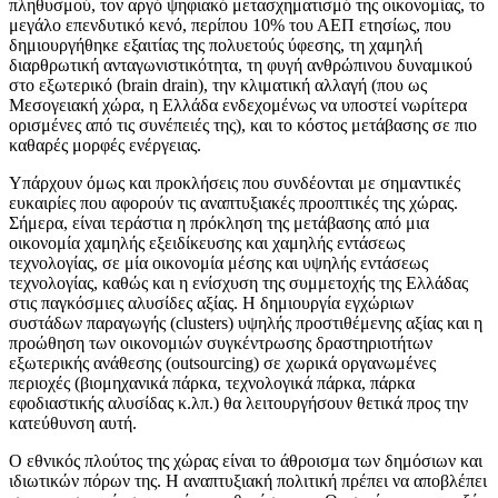
πληθυσμού, τον αργό ψηφιακό μετασχηματισμό της οικονομίας, το
μεγάλο επενδυτικό κενό, περίπου 10% του ΑΕΠ ετησίως, που
δημιουργήθηκε εξαιτίας της πολυετούς ύφεσης, τη χαμηλή
διαρθρωτική ανταγωνιστικότητα, τη φυγή ανθρώπινου δυναμικού
στο εξωτερικό (brain drain), την κλιματική αλλαγή (που ως
Μεσογειακή χώρα, η Ελλάδα ενδεχομένως να υποστεί νωρίτερα
ορισμένες από τις συνέπειές της), και το κόστος μετάβασης σε πιο
καθαρές μορφές ενέργειας.
Υπάρχουν όμως και προκλήσεις που συνδέονται με σημαντικές
ευκαιρίες που αφορούν τις αναπτυξιακές προοπτικές της χώρας.
Σήμερα, είναι τεράστια η πρόκληση της μετάβασης από μια
οικονομία χαμηλής εξειδίκευσης και χαμηλής εντάσεως
τεχνολογίας, σε μία οικονομία μέσης και υψηλής εντάσεως
τεχνολογίας, καθώς και η ενίσχυση της συμμετοχής της Ελλάδας
στις παγκόσμιες αλυσίδες αξίας. Η δημιουργία εγχώριων
συστάδων παραγωγής (clusters) υψηλής προστιθέμενης αξίας και η
προώθηση των οικονομιών συγκέντρωσης δραστηριοτήτων
εξωτερικής ανάθεσης (outsourcing) σε χωρικά οργανωμένες
περιοχές (βιομηχανικά πάρκα, τεχνολογικά πάρκα, πάρκα
εφοδιαστικής αλυσίδας κ.λπ.) θα λειτουργήσουν θετικά προς την
κατεύθυνση αυτή.
Ο εθνικός πλούτος της χώρας είναι το άθροισμα των δημόσιων και
ιδιωτικών πόρων της. Η αναπτυξιακή πολιτική πρέπει να αποβλέπει