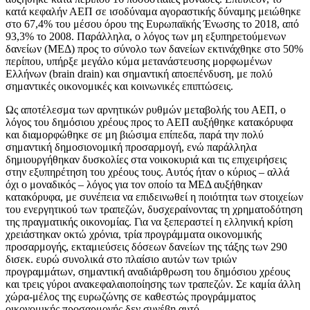
κατά κεφαλήν ΑΕΠ σε ισοδύναμα αγοραστικής δύναμης μειώθηκε
στο 67,4% του μέσου όρου της Ευρωπαϊκής Ένωσης το 2018, από
93,3% το 2008. Παράλληλα, ο λόγος των μη εξυπηρετούμενων
δανείων (ΜΕΔ) προς το σύνολο των δανείων εκτινάχθηκε στο 50%
περίπου, υπήρξε μεγάλο κύμα μετανάστευσης μορφωμένων
Ελλήνων (brain drain) και σημαντική αποεπένδυση, με πολύ
σημαντικές οικονομικές και κοινωνικές επιπτώσεις.
Ως αποτέλεσμα των αρνητικών ρυθμών μεταβολής του ΑΕΠ, ο
λόγος του δημόσιου χρέους προς το ΑΕΠ αυξήθηκε κατακόρυφα
και διαμορφώθηκε σε μη βιώσιμα επίπεδα, παρά την πολύ
σημαντική δημοσιονομική προσαρμογή, ενώ παράλληλα
δημιουργήθηκαν δυσκολίες στα νοικοκυριά και τις επιχειρήσεις
στην εξυπηρέτηση του χρέους τους. Αυτός ήταν ο κύριος – αλλά
όχι ο μοναδικός – λόγος για τον οποίο τα ΜΕΔ αυξήθηκαν
κατακόρυφα, με συνέπεια να επιδεινωθεί η ποιότητα των στοιχείων
του ενεργητικού των τραπεζών, δυσχεραίνοντας τη χρηματοδότηση
της πραγματικής οικονομίας. Για να ξεπεραστεί η ελληνική κρίση
χρειάστηκαν οκτώ χρόνια, τρία προγράμματα οικονομικής
προσαρμογής, εκταμιεύσεις δόσεων δανείων της τάξης των 290
δισεκ. ευρώ συνολικά στο πλαίσιο αυτών των τριών
προγραμμάτων, σημαντική αναδιάρθρωση του δημόσιου χρέους
και τρεις γύροι ανακεφαλαιοποίησης των τραπεζών. Σε καμία άλλη
χώρα-μέλος της ευρωζώνης σε καθεστώς προγράμματος
οικονομικής προσαρμογής δεν συνέβη αυτό.