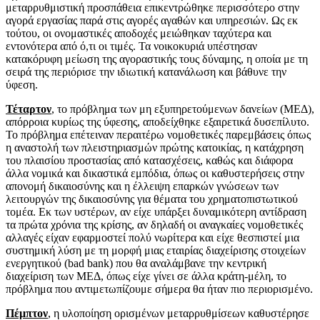
μεταρρυθμιστική προσπάθεια επικεντρώθηκε περισσότερο στην
αγορά εργασίας παρά στις αγορές αγαθών και υπηρεσιών. Ως εκ
τούτου, οι ονομαστικές αποδοχές μειώθηκαν ταχύτερα και
εντονότερα από ό,τι οι τιμές. Τα νοικοκυριά υπέστησαν
κατακόρυφη μείωση της αγοραστικής τους δύναμης, η οποία με τη
σειρά της περιόρισε την ιδιωτική κατανάλωση και βάθυνε την
ύφεση.
Τέταρτον
, το πρόβλημα των μη εξυπηρετούμενων δανείων (ΜΕΔ),
απόρροια κυρίως της ύφεσης, αποδείχθηκε εξαιρετικά δυσεπίλυτο.
Το πρόβλημα επέτειναν περαιτέρω νομοθετικές παρεμβάσεις όπως
η αναστολή των πλειστηριασμών πρώτης κατοικίας, η κατάχρηση
του πλαισίου προστασίας από κατασχέσεις, καθώς και διάφορα
άλλα νομικά και δικαστικά εμπόδια, όπως οι καθυστερήσεις στην
απονομή δικαιοσύνης και η έλλειψη επαρκών γνώσεων των
λειτουργών της δικαιοσύνης για θέματα του χρηματοπιστωτικού
τομέα. Εκ των υστέρων, αν είχε υπάρξει δυναμικότερη αντίδραση
τα πρώτα χρόνια της κρίσης, αν δηλαδή οι αναγκαίες νομοθετικές
αλλαγές είχαν εφαρμοστεί πολύ νωρίτερα και είχε θεσπιστεί μια
συστημική λύση με τη μορφή μιας εταιρίας διαχείρισης στοιχείων
ενεργητικού (bad bank) που θα αναλάμβανε την κεντρική
διαχείριση των ΜΕΔ, όπως είχε γίνει σε άλλα κράτη-μέλη, το
πρόβλημα που αντιμετωπίζουμε σήμερα θα ήταν πιο περιορισμένο.
Πέμπτον
, η υλοποίηση ορισμένων μεταρρυθμίσεων καθυστέρησε