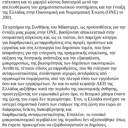
επέκταση και το χαμηλό κόστος δανεισμού μετά την
απελευθέρωση του χρηματοπιστωτικού συστήματος και την ένταξη
της Ελλάδας στην Οικονομική και Νομισματική Ένωση (ΟΝΕ) το
2001.
Τα κριτήρια της Συνθήκης του Μάαστριχτ, ως προϋποθέσεις για την
ένταξη μιας χώρας στην ΟΝΕ, βασίζονταν αποκλειστικά στην
ονομαστική σύγκλιση και, ως εκ τούτου, δεν παρείχαν κίνητρα
για διαρθρωτικές μεταρρυθμίσεις στις αγορές προϊόντων και
εργασίας και στη λειτουργία του δημόσιου τομέα, που ήταν
απαραίτητες για την ενίσχυση της πραγματικής σύγκλισης, την
αύξηση της δυνητικής ανάπτυξης και την εξασφάλιση,
μακροχρονίως, της βιωσιμότητας των δημόσιων οικονομικών.
Αντίθετα, τέτοιου είδους μεταρρυθμίσεις, που θα ενίσχυαν την
ανταγωνιστικότητα, συνάντησαν ισχυρές αντιδράσεις από
οργανωμένα συμφέροντα, από την πλευρά τόσο των εργοδοτών
όσο και των εργαζομένων. Αν και το κατά κεφαλήν ΑΕΠ της
Ελλάδας αυξήθηκε κατά την περίοδο της οικονομικής άνθησης,
προσεγγίζοντας τον ευρωπαϊκό μέσο όρο, το θεσμικό χάσμα έναντι
της ζώνης του ευρώ δεν περιορίστηκε. Έτσι, η Ελλάδα συνέχισε να
υστερεί σημαντικά έναντι των εταίρων της στη ζώνη του ευρώ σε
διάφορους δείκτες διακυβέρνησης και
διαρθρωτικής ανταγωνιστικότητας. Επιπλέον, το ευνοϊκό
μακροοικονομικό περιβάλλον της περιόδου δεν αξιοποιήθηκε όπως
θα έπρεπε προκειμένου να εξορθολογιστούν οι δημόσιες