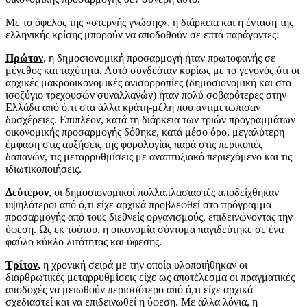
Με το όφελος της «στερνής γνώσης», η διάρκεια και η ένταση της
ελληνικής κρίσης μπορούν να αποδοθούν σε επτά παράγοντες:
Πρώτον
, η δημοσιονομική προσαρμογή ήταν πρωτοφανής σε
μέγεθος και ταχύτητα. Αυτό συνδεόταν κυρίως με το γεγονός ότι οι
αρχικές μακροοικονομικές ανισορροπίες (δημοσιονομική και στο
ισοζύγιο τρεχουσών συναλλαγών) ήταν πολύ σοβαρότερες στην
Ελλάδα από ό,τι στα άλλα κράτη-μέλη που αντιμετώπισαν
δυσχέρειες. Επιπλέον, κατά τη διάρκεια των τριών προγραμμάτων
οικονομικής προσαρμογής δόθηκε, κατά μέσο όρο, μεγαλύτερη
έμφαση στις αυξήσεις της φορολογίας παρά στις περικοπές
δαπανών, τις μεταρρυθμίσεις με αναπτυξιακό περιεχόμενο και τις
ιδιωτικοποιήσεις.
Δεύτερον
, οι δημοσιονομικοί πολλαπλασιαστές αποδείχθηκαν
υψηλότεροι από ό,τι είχε αρχικά προβλεφθεί στο πρόγραμμα
προσαρμογής από τους διεθνείς οργανισμούς, επιδεινώνοντας την
ύφεση. Ως εκ τούτου, η οικονομία σύντομα παγιδεύτηκε σε ένα
φαύλο κύκλο λιτότητας και ύφεσης.
Τρίτον
,
η χρονική σειρά με την οποία υλοποιήθηκαν οι
διαρθρωτικές μεταρρυθμίσεις είχε ως αποτέλεσμα οι πραγματικές
αποδοχές να μειωθούν περισσότερο από ό,τι είχε αρχικά
σχεδιαστεί και να επιδεινωθεί η ύφεση. Με άλλα λόγια, η