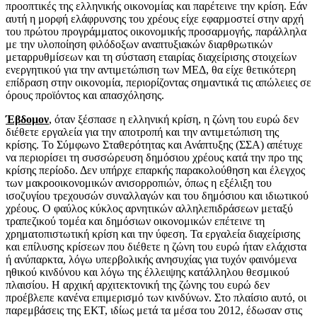
προοπτικές της ελληνικής οικονομίας και παρέτεινε την κρίση. Εάν
αυτή η μορφή ελάφρυνσης του χρέους είχε εφαρμοστεί στην αρχή
του πρώτου προγράμματος οικονομικής προσαρμογής, παράλληλα
με την υλοποίηση φιλόδοξων αναπτυξιακών διαρθρωτικών
μεταρρυθμίσεων και τη σύσταση εταιρίας διαχείρισης στοιχείων
ενεργητικού για την αντιμετώπιση των ΜΕΔ, θα είχε θετικότερη
επίδραση στην οικονομία, περιορίζοντας σημαντικά τις απώλειες σε
όρους προϊόντος και απασχόλησης.
Έβδομον
, όταν ξέσπασε η ελληνική κρίση, η ζώνη του ευρώ δεν
διέθετε εργαλεία για την αποτροπή και την αντιμετώπιση της
κρίσης. Το Σύμφωνο Σταθερότητας και Ανάπτυξης (ΣΣΑ) απέτυχε
να περιορίσει τη συσσώρευση δημόσιου χρέους κατά την προ της
κρίσης περίοδο. Δεν υπήρχε επαρκής παρακολούθηση και έλεγχος
των μακροοικονομικών ανισορροπιών, όπως η εξέλιξη του
ισοζυγίου τρεχουσών συναλλαγών και του δημόσιου και ιδιωτικού
χρέους. Ο φαύλος κύκλος αρνητικών αλληλεπιδράσεων μεταξύ
τραπεζικού τομέα και δημόσιων οικονομικών επέτεινε τη
χρηματοπιστωτική κρίση και την ύφεση. Τα εργαλεία διαχείρισης
και επίλυσης κρίσεων που διέθετε η ζώνη του ευρώ ήταν ελάχιστα
ή ανύπαρκτα, λόγω υπερβολικής ανησυχίας για τυχόν φαινόμενα
ηθικού κινδύνου και λόγω της έλλειψης κατάλληλου θεσμικού
πλαισίου. Η αρχική αρχιτεκτονική της ζώνης του ευρώ δεν
προέβλεπε κανένα επιμερισμό των κινδύνων. Στο πλαίσιο αυτό, οι
παρεμβάσεις της ΕΚΤ, ιδίως μετά τα μέσα του 2012, έδωσαν στις