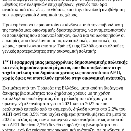
μέγεθος των ελληνικών επιχειρήσεων, γεγονός που δρα
ανασταλτικά στις νέες επενδύσεις και στην συνολική αναβάθμιση
του παραγωγικού δυναμικού της χώρας.
Προκειμένου να περιοριστούν οι κίνδυνοι από την επιβράδυνση
της παγκόσμιας οικονομικής δραστηριότητας, να αντιμετωπιστούν
οι προκλήσεις που προαναφέρθηκαν, αλλά και να υλοποιηθούν οι
ευκαιρίες που συνδέονται με τις αναπτυξιακές προοπτικές της
χώρας, προτείνονται από την Τράπεζα της Ελλάδος οι ακόλουθες
γενικές προτεραιότητες στην οικονομική πολιτική:
ον
1
Η εφαρμογή μιας μακροχρόνιας δημοσιονομικής πολιτικής
και ενός δημοσιονομικού μίγματος που θα αποβλέπουν στην
ταχεία μείωση του δημόσιου χρέους ως ποσοστού του ΑΕΠ,
χωρίς όμως να αποτελούν εμπόδιο στην οικονομική ανάπτυξη.
Εκτιμάται από την Τράπεζα της Ελλάδος, μετά από τη διεξαγωγή
άσκησης βιωσιμότητας του δημόσιου χρέους με τη χρήση
κατάλληλου υποδείγματος, ότι η μείωση του στόχου για τα
πρωτογενή πλεονάσματα για το 2021 και το 2022 σε πιο
ρεαλιστικό επίπεδο από το σημερινό, δηλαδή κοντά στο 2,2% του
ΑΕΠ αντί του 3,5% που ισχύει σήμερα (υπενθυμίζεται ότι μετά το
2022 ο μέσος όρος των πρωτογενών πλεονασμάτων ως ποσοστό
του ΑΕΠ θα είναι 2,2%) δεν θα επηρέαζε τη βιωσιμότητα του
χρέους, ενώ θα ενίσχυε την οικονομική ανάπτυξη, σε συνδυασμό