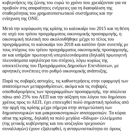
κυβερνήσεις της ζώνης του ευρώ το χρόνο που χρειάζονταν για να
προβούν στις απαραίτητες ενέργειες για τη διασφάλιση της
σταθερότητας του χρηματοπιστωτικού συστήματος και την
ενίσχυση της ΟΝΕ.
Μετά την κορύφωση της κρίσης το καλοκαίρι του 2015 και τη θέση
σε ισχύ του τρίτου προγράμματος οικονομικής προσαρμογής, η
οικονομική πολιτική που ακολουθήθηκε μέχρι το τέλος του
προγράμματος το καλοκαίρι του 2018 και κατόπιν ήταν συνεπής με
τους στόχους του τρίτου προγράμματος οικονομικής προσαρμογής,
αν και υπήρξαν πρωτογενή υπερπλεονάσματα (δηλαδή πρωτογενή
πλεονάσματα υψηλότερα του στόχου), λόγω κυρίως της
υποεκτέλεσης του Προγράμματος Δημοσίων Επενδύσεων, με
αρνητικές συνέπειες στο ρυθμό οικονομικής ανάπτυξης.
Παρά τις σοβαρές αστοχίες, τις καθυστερήσεις στην εφαρμογή των
απαιτούμενων μεταρρυθμίσεων, ακόμα και τις σοβαρές
οπισθοδρομήσεις των προγραμμάτων προσαρμογής, την απώλεια
πάνω από 25% του ΑΕΠ και την αύξηση του λόγου του δημόσιου
χρέους προς το ΑΕΠ, έχει επιτευχθεί πολύ σημαντική πρόοδος από
την αρχή της κρίσης μέχρι σήμερα στην αντιμετώπιση των
δημοσιονομικών και μακροοικονομικών ανισορροπιών. Τα κύρια
αίτια της κρίσης, δηλαδή τα πολύ μεγάλα «δίδυμα» ελλείμματα
(της γενικής κυβέρνησης και του ισοζυγίου τρεχουσών
συναλλαγών) έχουν εξαλειφθεί, η ανταγωνιστικότητα σε όρους