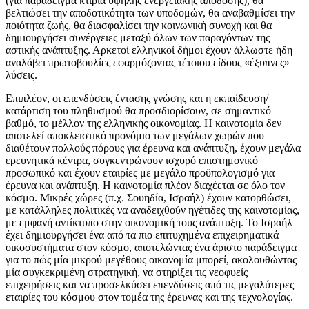
(για παράδειγμα κτίρια υψηλής ενεργειακής απόδοσης), θα
βελτιώσει την αποδοτικότητα των υποδομών, θα αναβαθμίσει την
ποιότητα ζωής, θα διασφαλίσει την κοινωνική συνοχή και θα
δημιουργήσει συνέργειες μεταξύ όλων των παραγόντων της
αστικής ανάπτυξης. Αρκετοί ελληνικοί δήμοι έχουν άλλωστε ήδη
αναλάβει πρωτοβουλίες εφαρμόζοντας τέτοιου είδους «έξυπνες»
λύσεις.
Επιπλέον, οι επενδύσεις έντασης γνώσης και η εκπαίδευση/
κατάρτιση του πληθυσμού θα προσδιορίσουν, σε σημαντικό
βαθμό, το μέλλον της ελληνικής οικονομίας. Η καινοτομία δεν
αποτελεί αποκλειστικό προνόμιο των μεγάλων χωρών που
διαθέτουν πολλούς πόρους για έρευνα και ανάπτυξη, έχουν μεγάλα
ερευνητικά κέντρα, συγκεντρώνουν ισχυρό επιστημονικό
προσωπικό και έχουν εταιρίες με μεγάλο προϋπολογισμό για
έρευνα και ανάπτυξη. Η καινοτομία πλέον διαχέεται σε όλο τον
κόσμο. Μικρές χώρες (π.χ. Σουηδία, Ισραήλ) έχουν κατορθώσει,
με κατάλληλες πολιτικές να αναδειχθούν ηγέτιδες της καινοτομίας,
με εμφανή αντίκτυπο στην οικονομική τους ανάπτυξη. Το Ισραήλ
έχει δημιουργήσει ένα από τα πιο επιτυχημένα επιχειρηματικά
οικοσυστήματα στον κόσμο, αποτελώντας ένα άριστο παράδειγμα
για το πώς μία μικρού μεγέθους οικονομία μπορεί, ακολουθώντας
μία συγκεκριμένη στρατηγική, να στηρίξει τις νεοφυείς
επιχειρήσεις και να προσελκύσει επενδύσεις από τις μεγαλύτερες
εταιρίες του κόσμου στον τομέα της έρευνας και της τεχνολογίας.