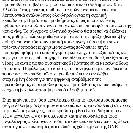
προϋποθέτει τη βελτίωση του εκπαιδευτικού συστήματος. Στην
Ελλάδα, ένας μεγάλος αριθμός μαθητών κινδυνεύει να είναι
λειτουργικά αναλφάβητος ολοκληρώνοντας τη σχολική
εκπαίδευση. Η ρίζα του προβλήματος, όπως αποδεικνύεται,
βρίσκεται στα πρώτα χρόνια του σχολείου και αφορά το σύνολο της
κοινωνίας. Το σύγχρονο ελληνικό σχολείο θα πρέπει να διδάσκει
τους μαθητές πώς να μαθαίνουν μέσα από την πράξη (learning by
doing), να αναπτύσσουν κριτική και επαγωγική σκέψη και να
παίρνουν αποφάσεις χρησιμοποιώντας πολλαπλές πηγές
πληροφόρησης μετά από σύγκριση και έλεγχο της αξιοπιστίας και
της εγκυρότητας κάθε πηγής. Η εκπαίδευση που θα εξοπλίζει τους
νέους με αυτές τις πιο ουσιαστικές δεξιότητες είναι κεφαλαιώδους
σημασίας. Παράλληλα, το κράτος, σε συνεργασία με τον ιδιωτικό
τομέα και τον ακαδημαϊκό χώρο, θα πρέπει να αναλάβει
στοχευμένη δράση για την ψηφιακή αναβάθμιση της
πρωτοβάθμιας, δευτεροβάθμιας και τριτοβάθμιας εκπαίδευσης, με
στόχο τη βελτίωση του ψηφιακού αλφαβητισμού.
Επισημαίνεται ότι, όσο μεγαλύτερο είναι το κόστος προσαρμογής
(λόγω έλλειψης δεξιοτήτων και ανεπάρκειας επενδύσεων) στις νέες
ψηφιακές τεχνολογίες, τόσο βραδύτερη θα είναι η διάχυση των
νέων τεχνολογιών στην οικονομία και την κοινωνία και τόσο
μεγαλύτερος ο κίνδυνος εισοδηματικών αποκλίσεων από τις άλλες
ανεπτυγμένες οικονομίες και ειδικά τις χώρες-μέλη της ΟΝΕ.