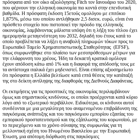
πρόσφατα από τον οίκο αξιολόγησης Fitch τον Ιανουάριο του 2020,
που φέρνουν την ελληνική οικονομία πιο κοντά στην επενδυτική
βαθμίδα. Η πρόσφατη έκδοση 15ετούς ομολόγου με επιτόκιο
1,875%, μέσω του οποίου αντλήθηκαν 2,5 δισεκ. ευρώ, είναι ένα
πρόσθετο στοιχείο που πιστοποιεί την πρόοδο της ελληνικής
οικονομίας, λαμβάνοντας μάλιστα υπόψη ότι η λήξη του τίτλου έχει
ημερομηνία μεταγενέστερη του 2032, δηλαδή του έτους κατά το
οποίο προβλέπεται να λήξει η αναβολή πληρωμών τόκων προς το
Ευρωπαϊκό Ταμείο Χρηματοπιστωτικής Σταθερότητας (EFSF),
όπως συμφωνήθηκε στο πλαίσιο των μεσοπρόθεσμων μέτρων για
την ελάφρυνση του χρέους. Ήδη τα δεκαετή κρατικά ομόλογα
έχουν απόδοση κάτω από 1% και η διαφορά της απόδοσής τους με
τα αντίστοιχα ιταλικά έχει μηδενιστεί. Είναι επίσης αξιοσημείωτο
ότι πρόσφατα η Ελλάδα βελτίωσε κατά επτά θέσεις την κατάταξή
της στο δείκτη αντίληψης της διαφθοράς της Διεθνούς Διαφάνειας.
Οι εκτιμήσεις για τις προοπτικές της οικονομίας περιλαμβάνουν
όμως και σημαντικούς κινδύνους, οι οποίοι προέρχονται κατά κύριο
λόγο από το εξωτερικό περιβάλλον. Ειδικότερα, οι κίνδυνοι αυτοί
συνδέονται με μια μεγαλύτερη του αναμενομένου επιβράδυνση της
παγκόσμιας ανάπτυξης και του παγκόσμιου εμπορίου εξαιτίας του
εμπορικού προστατευτισμού και της εξάπλωσης του κορωνοϊού, με
το περιεχόμενο και το χρόνο σύναψης της συμφωνίας για τη
μελλοντική σχέση του Ηνωμένου Βασιλείου με την Ευρωπαϊκή
Ένωση, μια απότομη διόρθωση στις παγκόσμιες