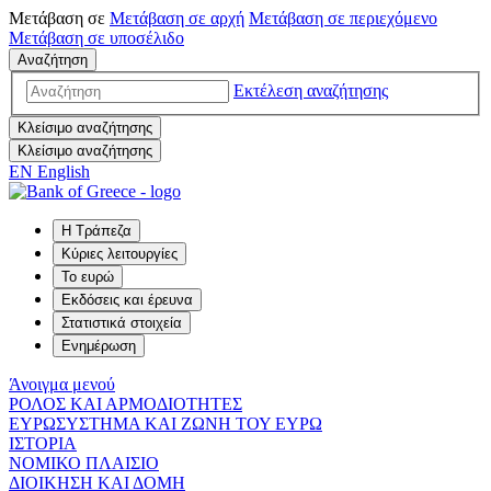
Μετάβαση σε
Μετάβαση σε
αρχή
Μετάβαση σε
περιεχόμενο
Μετάβαση σε
υποσέλιδο
Αναζήτηση
Εκτέλεση αναζήτησης
Κλείσιμο αναζήτησης
Κλείσιμο αναζήτησης
EN
English
Η Τράπεζα
Κύριες λειτουργίες
Το ευρώ
Εκδόσεις και έρευνα
Στατιστικά στοιχεία
Ενημέρωση
Άνοιγμα μενού
ΡΟΛΟΣ ΚΑΙ ΑΡΜΟΔΙΟΤΗΤΕΣ
ΕΥΡΩΣΥΣΤΗΜΑ ΚΑΙ ΖΩΝΗ ΤΟΥ ΕΥΡΩ
ΙΣΤΟΡΙΑ
ΝΟΜΙΚΟ ΠΛΑΙΣΙΟ
ΔΙΟΙΚΗΣΗ ΚΑΙ ΔΟΜΗ