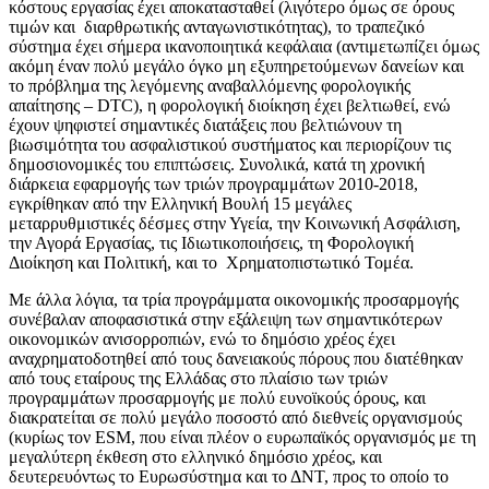
κόστους εργασίας έχει αποκατασταθεί (λιγότερο όμως σε όρους
τιμών και διαρθρωτικής ανταγωνιστικότητας), το τραπεζικό
σύστημα έχει σήμερα ικανοποιητικά κεφάλαια (αντιμετωπίζει όμως
ακόμη έναν πολύ μεγάλο όγκο μη εξυπηρετούμενων δανείων και
το πρόβλημα της λεγόμενης αναβαλλόμενης φορολογικής
απαίτησης – DTC), η φορολογική διοίκηση έχει βελτιωθεί, ενώ
έχουν ψηφιστεί σημαντικές διατάξεις που βελτιώνουν τη
βιωσιμότητα του ασφαλιστικού συστήματος και περιορίζουν τις
δημοσιονομικές του επιπτώσεις. Συνολικά, κατά τη χρονική
διάρκεια εφαρμογής των τριών προγραμμάτων 2010-2018,
εγκρίθηκαν από την Ελληνική Βουλή 15 μεγάλες
μεταρρυθμιστικές δέσμες στην Υγεία, την Κοινωνική Ασφάλιση,
την Αγορά Εργασίας, τις Ιδιωτικοποιήσεις, τη Φορολογική
Διοίκηση και Πολιτική, και το Χρηματοπιστωτικό Τομέα.
Με άλλα λόγια, τα τρία προγράμματα οικονομικής προσαρμογής
συνέβαλαν αποφασιστικά στην εξάλειψη των σημαντικότερων
οικονομικών ανισορροπιών, ενώ το δημόσιο χρέος έχει
αναχρηματοδοτηθεί από τους δανειακούς πόρους που διατέθηκαν
από τους εταίρους της Ελλάδας στο πλαίσιο των τριών
προγραμμάτων προσαρμογής με πολύ ευνοϊκούς όρους, και
διακρατείται σε πολύ μεγάλο ποσοστό από διεθνείς οργανισμούς
(κυρίως τον ESM, που είναι πλέον ο ευρωπαϊκός οργανισμός με τη
μεγαλύτερη έκθεση στο ελληνικό δημόσιο χρέος, και
δευτερευόντως το Ευρωσύστημα και το ΔΝΤ, προς το οποίο το