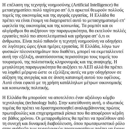
Η επέλαση της τεχνητής νοημοσύνης (Artificial Intelligence) θα
μετασχηματίσει πολύ ταχύτερα απ’ ό,τι αρκετοί θεωρούν πολλούς
τομείς της οικονομίας και της αγοράς εργασίας. Η Ελλάδα θα
πρέπει να είναι έτοιμη να διαχειριστεί αυτό το μετασχηματισμό επ’
ωφελεία της οικονομίας και της κοινωνίας. Τα ρομπότ και οι
αλγόριθμοι θα αυξήσουν την παραγωγικότητα, θα εκτελούν πολλές
εργασίες πολύ πιο αποτελεσματικά και γρήγορα απ’ ό,τι οι
άνθρωποι. Είναι πολύ πιθανόν η τεχνητή νοημοσύνη να οδηγήσει
σε λιγότερες ώρες ή/και ημέρες εργασίας. Η Ελλάδα, λόγω των
φυσικών πλεονεκτημάτων που διαθέτει, μπορεί να εκμεταλλευτεί
αυτή την εξέλιξη, αναπτύσσοντας περισσότερο τους τομείς του
τουρισμού, της πολιτιστικής κληρονομιάς και της αναψυχής. Η
μεγαλύτερη παραγωγικότητα θα αυξήσει το ΑΕΠ αλλά θα πρέπει
να ληφθεί μέριμνα ώστε οι εξελίξεις αυτές να μην οδηγήσουν σε
αύξηση της ανεργίας και σε άνιση κατανομή αυτού του οφέλους.
Αυτό είναι εφικτό με τη χρήση κατάλληλων μέτρων οικονομικής
και κοινωνικής πολιτικής.
Η Ελλάδα θα μπορούσε να αποτελέσει έναν αξιόλογο κόμβο
τεχνολογίας (technology hub). Στην κατεύθυνση αυτή, ο ιδιωτικός
τομέας θα πρέπει να δραστηριοποιηθεί αναλαμβάνοντας πρώτος
πρωτοβουλίες και επιχειρηματικά ρίσκα που θα αποφέρουν κέρδη
σε βάθος χρόνου. Οι μεταρρυθμίσεις θα πρέπει να προέλθουν από
τη συνεχή και δυναμική διαβούλευση, όπου πρωταγωνιστικό ρόλο
στην ανάδειξη των τεχνολογικών προτεραιοτήτων πρέπει να έχουν