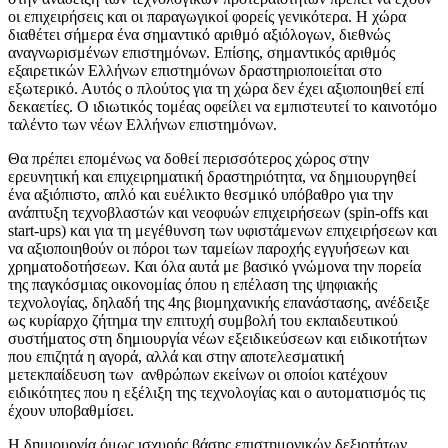
οι επιχειρήσεις και οι παραγωγικοί φορείς γενικότερα. Η χώρα
διαθέτει σήμερα ένα σημαντικό αριθμό αξιόλογων, διεθνώς
αναγνωρισμένων επιστημόνων. Επίσης, σημαντικός αριθμός
εξαιρετικών Ελλήνων επιστημόνων δραστηριοποιείται στο
εξωτερικό. Αυτός ο πλούτος για τη χώρα δεν έχει αξιοποιηθεί επί
δεκαετίες. Ο ιδιωτικός τομέας οφείλει να εμπιστευτεί το καινοτόμο
ταλέντο των νέων Ελλήνων επιστημόνων.
Θα πρέπει επομένως να δοθεί περισσότερος χώρος στην
ερευνητική και επιχειρηματική δραστηριότητα, να δημιουργηθεί
ένα αξιόπιστο, απλό και ευέλικτο θεσμικό υπόβαθρο για την
ανάπτυξη τεχνοβλαστών και νεοφυών επιχειρήσεων (spin-offs και
start-ups) και για τη μεγέθυνση των υφιστάμενων επιχειρήσεων και
να αξιοποιηθούν οι πόροι των ταμείων παροχής εγγυήσεων και
χρηματοδοτήσεων. Και όλα αυτά με βασικό γνώμονα την πορεία
της παγκόσμιας οικονομίας όπου η επέλαση της ψηφιακής
τεχνολογίας, δηλαδή της 4ης βιομηχανικής επανάστασης, ανέδειξε
ως κυρίαρχο ζήτημα την επιτυχή συμβολή του εκπαιδευτικού
συστήματος στη δημιουργία νέων εξειδικεύσεων και ειδικοτήτων
που επιζητά η αγορά, αλλά και στην αποτελεσματική
μετεκπαίδευση των ανθρώπων εκείνων οι οποίοι κατέχουν
ειδικότητες που η εξέλιξη της τεχνολογίας και ο αυτοματισμός τις
έχουν υποβαθμίσει.
Η δημιουργία όμως ισχυρής βάσης επιστημονικών δεξιοτήτων