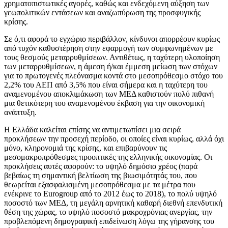
χρηματοπιστωτικές αγορές, καθώς και ενδεχόμενη αύξηση των
γεωπολιτικών εντάσεων και αναζωπύρωση της προσφυγικής
κρίσης.
Σε ό,τι αφορά το εγχώριο περιβάλλον, κίνδυνοι απορρέουν κυρίως
από τυχόν καθυστέρηση στην εφαρμογή των συμφωνημένων με
τους θεσμούς μεταρρυθμίσεων. Αντιθέτως, η ταχύτερη υλοποίηση
των μεταρρυθμίσεων, η άμεση ή/και έμμεση μείωση των στόχων
για το πρωτογενές πλεόνασμα κοντά στο μεσοπρόθεσμο στόχο του
2,2% του ΑΕΠ από 3,5% που είναι σήμερα και η ταχύτερη του
αναμενομένου αποκλιμάκωση των ΜΕΔ καθιστούν πολύ πιθανή
μια θετικότερη του αναμενομένου έκβαση για την οικονομική
ανάπτυξη.
Η Ελλάδα καλείται επίσης να αντιμετωπίσει μια σειρά
προκλήσεων την προσεχή περίοδο, οι οποίες είναι κυρίως, αλλά όχι
μόνο, κληρονομιά της κρίσης, και επιβαρύνουν τις
μεσομακροπρόθεσμες προοπτικές της ελληνικής οικονομίας. Οι
προκλήσεις αυτές αφορούν: το υψηλό δημόσιο χρέος (παρά
βεβαίως τη σημαντική βελτίωση της βιωσιμότητάς του, που
θεωρείται εξασφαλισμένη μεσοπρόθεσμα με τα μέτρα που
ενέκρινε το Eurogroup από το 2012 έως το 2018), το πολύ υψηλό
ποσοστό των ΜΕΔ, τη μεγάλη αρνητική καθαρή διεθνή επενδυτική
θέση της χώρας, το υψηλό ποσοστό μακροχρόνιας ανεργίας, την
προβλεπόμενη δημογραφική επιδείνωση λόγω της γήρανσης του