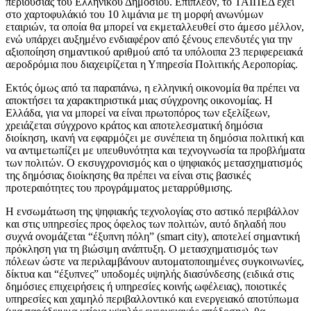
περιουσίας του Ελληνικού Δημοσίου. Επιπλέον, το ΤΑΙΠΕΔ έχει
στο χαρτοφυλάκιό του 10 λιμάνια με τη μορφή ανωνύμων
εταιριών, τα οποία θα μπορεί να εκμεταλλευθεί στο άμεσο μέλλον,
ενώ υπάρχει αυξημένο ενδιαφέρον από ξένους επενδυτές για την
αξιοποίηση σημαντικού αριθμού από τα υπόλοιπα 23 περιφερειακά
αεροδρόμια που διαχειρίζεται η Υπηρεσία Πολιτικής Αεροπορίας.
Εκτός όμως από τα παραπάνω, η ελληνική οικονομία θα πρέπει να
αποκτήσει τα χαρακτηριστικά μιας σύγχρονης οικονομίας. Η
Ελλάδα, για να μπορεί να είναι πρωτοπόρος των εξελίξεων,
χρειάζεται σύγχρονο κράτος και αποτελεσματική δημόσια
διοίκηση, ικανή να εφαρμόζει με συνέπεια τη δημόσια πολιτική και
να αντιμετωπίζει με υπευθυνότητα και τεχνογνωσία τα προβλήματα
των πολιτών. Ο εκσυγχρονισμός και ο ψηφιακός μετασχηματισμός
της δημόσιας διοίκησης θα πρέπει να είναι στις βασικές
προτεραιότητες του προγράμματος μεταρρύθμισης.
Η ενσωμάτωση της ψηφιακής τεχνολογίας στο αστικό περιβάλλον
και στις υπηρεσίες προς όφελος των πολιτών, αυτό δηλαδή που
συχνά ονομάζεται “έξυπνη πόλη” (smart city), αποτελεί σημαντική
πρόκληση για τη βιώσιμη ανάπτυξη. Ο μετασχηματισμός των
πόλεων ώστε να περιλαμβάνουν αυτοματοποιημένες συγκοινωνίες,
δίκτυα και “έξυπνες” υποδομές υψηλής διασύνδεσης (ειδικά στις
δημόσιες επιχειρήσεις ή υπηρεσίες κοινής ωφέλειας), ποιοτικές
υπηρεσίες και χαμηλό περιβαλλοντικό και ενεργειακό αποτύπωμα