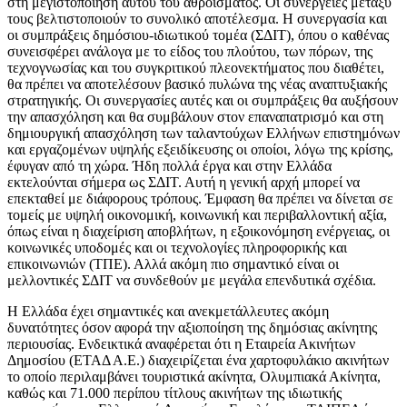
στη μεγιστοποίηση αυτού του αθροίσματος. Οι συνέργειες μεταξύ
τους βελτιστοποιούν το συνολικό αποτέλεσμα. Η συνεργασία και
οι συμπράξεις δημόσιου-ιδιωτικού τομέα (ΣΔΙΤ), όπου ο καθένας
συνεισφέρει ανάλογα με το είδος του πλούτου, των πόρων, της
τεχνογνωσίας και του συγκριτικού πλεονεκτήματος που διαθέτει,
θα πρέπει να αποτελέσουν βασικό πυλώνα της νέας αναπτυξιακής
στρατηγικής. Οι συνεργασίες αυτές και οι συμπράξεις θα αυξήσουν
την απασχόληση και θα συμβάλουν στον επαναπατρισμό και στη
δημιουργική απασχόληση των ταλαντούχων Ελλήνων επιστημόνων
και εργαζομένων υψηλής εξειδίκευσης οι οποίοι, λόγω της κρίσης,
έφυγαν από τη χώρα. Ήδη πολλά έργα και στην Ελλάδα
εκτελούνται σήμερα ως ΣΔΙΤ. Αυτή η γενική αρχή μπορεί να
επεκταθεί με διάφορους τρόπους. Έμφαση θα πρέπει να δίνεται σε
τομείς με υψηλή οικονομική, κοινωνική και περιβαλλοντική αξία,
όπως είναι η διαχείριση αποβλήτων, η εξοικονόμηση ενέργειας, οι
κοινωνικές υποδομές και οι τεχνολογίες πληροφορικής και
επικοινωνιών (ΤΠΕ). Αλλά ακόμη πιο σημαντικό είναι οι
μελλοντικές ΣΔΙΤ να συνδεθούν με μεγάλα επενδυτικά σχέδια.
Η Ελλάδα έχει σημαντικές και ανεκμετάλλευτες ακόμη
δυνατότητες όσον αφορά την αξιοποίηση της δημόσιας ακίνητης
περιουσίας. Ενδεικτικά αναφέρεται ότι η Εταιρεία Ακινήτων
Δημοσίου (ΕΤΑΔ Α.Ε.) διαχειρίζεται ένα χαρτοφυλάκιο ακινήτων
το οποίο περιλαμβάνει τουριστικά ακίνητα, Ολυμπιακά Ακίνητα,
καθώς και 71.000 περίπου τίτλους ακινήτων της ιδιωτικής