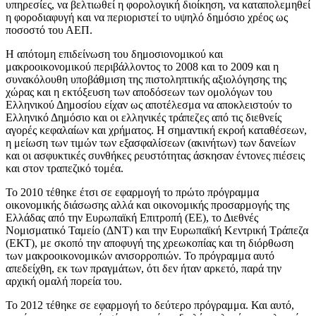
υπηρεσίες, να βελτιωθεί η φορολογική διοίκηση, να καταπολεμηθεί
η φοροδιαφυγή και να περιοριστεί το υψηλό δημόσιο χρέος ως
ποσοστό του ΑΕΠ.
Η απότομη επιδείνωση του δημοσιονομικού και
μακροοικονομικού περιβάλλοντος το 2008 και το 2009 και η
συνακόλουθη υποβάθμιση της πιστοληπτικής αξιολόγησης της
χώρας και η εκτόξευση των αποδόσεων των ομολόγων του
Ελληνικού Δημοσίου είχαν ως αποτέλεσμα να αποκλειστούν το
Ελληνικό Δημόσιο και οι ελληνικές τράπεζες από τις διεθνείς
αγορές κεφαλαίων και χρήματος. Η σημαντική εκροή καταθέσεων,
η μείωση των τιμών των εξασφαλίσεων (ακινήτων) των δανείων
και οι ασφυκτικές συνθήκες ρευστότητας άσκησαν έντονες πιέσεις
και στον τραπεζικό τομέα.
Το 2010 τέθηκε έτσι σε εφαρμογή το πρώτο πρόγραμμα
οικονομικής διάσωσης αλλά και οικονομικής προσαρμογής της
Ελλάδας από την Ευρωπαϊκή Επιτροπή (ΕΕ), το Διεθνές
Νομισματικό Ταμείο (ΔΝΤ) και την Ευρωπαϊκή Κεντρική Τράπεζα
(ΕΚΤ), με σκοπό την αποφυγή της χρεωκοπίας και τη διόρθωση
των μακροοικονομικών ανισορροπιών. Το πρόγραμμα αυτό
απεδείχθη, εκ των πραγμάτων, ότι δεν ήταν αρκετό, παρά την
αρχική ομαλή πορεία του.
Το 2012 τέθηκε σε εφαρμογή το δεύτερο πρόγραμμα. Και αυτό,