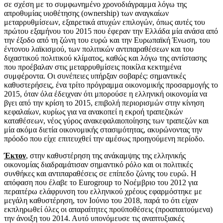
σε σχέση με το συμφωνημένο χρονοδιάγραμμα λόγω της
απροθυμίας υιοθέτησης (ownership) των αναγκαίων
μεταρρυθμίσεων, εξαιρετικά ατυχών επιλογών, όπως αυτές του
πρώτου εξαμήνου του 2015 που έφεραν την Ελλάδα μία ανάσα από
την έξοδο από τη ζώνη του ευρώ και την Ευρωπαϊκή Ένωση, του
έντονου λαϊκισμού, των πολιτικών αντιπαραθέσεων και του
διχαστικού πολιτικού κλίματος, καθώς και λόγω της αντίστασης
που προέβαλαν στις μεταρρυθμίσεις ποικίλα κεκτημένα
συμφέροντα. Οι συνέπειες υπήρξαν σοβαρές: σημαντικές
καθυστερήσεις, ένα τρίτο πρόγραμμα οικονομικής προσαρμογής το
2015, όταν όλα έδειχναν ότι μπορούσε η ελληνική οικονομία να
βγει από την κρίση το 2015, επιβολή περιορισμών στην κίνηση
κεφαλαίων, κυρίως για να ανακοπεί η εκροή τραπεζικών
καταθέσεων, νέος γύρος ανακεφαλαιοποίησης των τραπεζών και
μία ακόμα διετία οικονομικής στασιμότητας, ακυρώνοντας την
πρόοδο που είχε επιτευχθεί την αμέσως προηγούμενη περίοδο.
Έκτον
, στην καθυστέρηση της ανάκαμψης της ελληνικής
οικονομίας διαδραμάτισαν σημαντικό ρόλο και οι πολιτικές
συνθήκες και αντιπαραθέσεις σε επίπεδο ζώνης του ευρώ. Η
απόφαση που έλαβε το Eurogroup το Νοέμβριο του 2012 για
περαιτέρω ελάφρυνση του ελληνικού χρέους εφαρμόστηκε με
μεγάλη καθυστέρηση, τον Ιούνιο του 2018, παρά το ότι είχαν
εκπληρωθεί όλες οι απαραίτητες προϋποθέσεις (προαπαιτούμενα)
την άνοιξη του 2014. Αυτό υπονόμευσε τις αναπτυξιακές