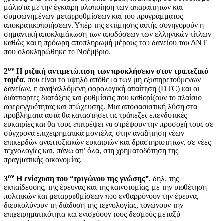
μάλιστα με την έγκαιρη υλοποίηση των απαραίτητων και
συμφωνημένων μεταρρυθμίσεων και του προγράμματος
αποκρατικοποιήσεων. Υπέρ της εκτίμησης αυτής συνηγορούν η
σημαντική αποκλιμάκωση των αποδόσεων των ελληνικών τίτλων
καθώς και η πρόωρη αποπληρωμή μέρους του δανείου του ΔΝΤ
που ολοκληρώθηκε το Νοέμβριο.
ον
2
Η ριζική αντιμετώπιση των προκλήσεων στον τραπεζικό
τομέα
, που είναι το υψηλό απόθεμα των μη εξυπηρετούμενων
δανείων, η αναβαλλόμενη φορολογική απαίτηση (DTC) και οι
διάσπαρτες διατάξεις και ρυθμίσεις που καθορίζουν το πλαίσιο
αφερεγγυότητας και πτώχευσης. Μια αποφασιστική λύση στα
προβλήματα αυτά θα καταστήσει τις τράπεζες επενδυτικές
ευκαιρίες και θα τους επιτρέψει να στρέψουν την προσοχή τους σε
σύγχρονα επιχειρηματικά μοντέλα, στην αναζήτηση νέων
επικερδών αναπτυξιακών ευκαιριών και δραστηριοτήτων, σε νέες
τεχνολογίες και, πάνω απ’ όλα, στη χρηματοδότηση της
πραγματικής οικονομίας.
ον
3
Η ενίσχυση του “τριγώνου της γνώσης”
, δηλ. της
εκπαίδευσης, της έρευνας και της καινοτομίας, με την υιοθέτηση
πολιτικών και μεταρρυθμίσεων που ενθαρρύνουν την έρευνα,
διευκολύνουν τη διάδοση της τεχνολογίας, τονώνουν την
επιχειρηματικότητα και ενισχύουν τους δεσμούς μεταξύ