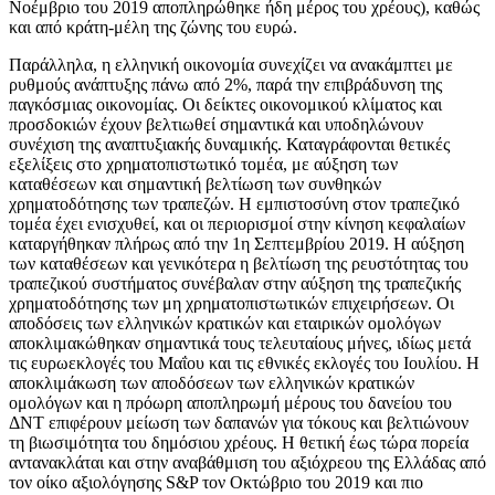
Νοέμβριο του 2019 αποπληρώθηκε ήδη μέρος του χρέους), καθώς
και από κράτη-μέλη της ζώνης του ευρώ.
Παράλληλα, η ελληνική οικονομία συνεχίζει να ανακάμπτει με
ρυθμούς ανάπτυξης πάνω από 2%, παρά την επιβράδυνση της
παγκόσμιας οικονομίας. Οι δείκτες οικονομικού κλίματος και
προσδοκιών έχουν βελτιωθεί σημαντικά και υποδηλώνουν
συνέχιση της αναπτυξιακής δυναμικής. Καταγράφονται θετικές
εξελίξεις στο χρηματοπιστωτικό τομέα, με αύξηση των
καταθέσεων και σημαντική βελτίωση των συνθηκών
χρηματοδότησης των τραπεζών. Η εμπιστοσύνη στον τραπεζικό
τομέα έχει ενισχυθεί, και οι περιορισμοί στην κίνηση κεφαλαίων
καταργήθηκαν πλήρως από την 1η Σεπτεμβρίου 2019. Η αύξηση
των καταθέσεων και γενικότερα η βελτίωση της ρευστότητας του
τραπεζικού συστήματος συνέβαλαν στην αύξηση της τραπεζικής
χρηματοδότησης των μη χρηματοπιστωτικών επιχειρήσεων. Οι
αποδόσεις των ελληνικών κρατικών και εταιρικών ομολόγων
αποκλιμακώθηκαν σημαντικά τους τελευταίους μήνες, ιδίως μετά
τις ευρωεκλογές του Μαΐου και τις εθνικές εκλογές του Ιουλίου. Η
αποκλιμάκωση των αποδόσεων των ελληνικών κρατικών
ομολόγων και η πρόωρη αποπληρωμή μέρους του δανείου του
ΔΝΤ επιφέρουν μείωση των δαπανών για τόκους και βελτιώνουν
τη βιωσιμότητα του δημόσιου χρέους. Η θετική έως τώρα πορεία
αντανακλάται και στην αναβάθμιση του αξιόχρεου της Ελλάδας από
τον οίκο αξιολόγησης S&P τον Οκτώβριο του 2019 και πιο