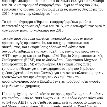
παρά την επικαιροποίησή του μετά τις διπλές εκλογές το καλοκαίρι
του 2012 και την ομαλή εφαρμογή του μέχρι το τέλος του 2014,
εξετράπη της πορείας του σύντομα μετά τις εκλογές στις αρχές του
2015, λίγο πριν την ολοκλήρωσή του.
Το τρίτο πρόγραμμα τέθηκε σε εφαρμογή αμέσως μετά το
περιπετειώδες πρώτο εξάμηνο του 2015, και ολοκληρώθηκε ομαλά
τρία χρόνια μετά, το καλοκαίρι του 2018.
Τα τρία προγράμματα παρείχαν, παραλλήλως προς τα μέτρα
προσαρμογής της οικονομίας και του χρηματοπιστωτικού
συστήματος, και εκταμιεύσεις δόσεων από δάνεια που
συνομολογήθηκαν με τα κράτη-μέλη της ζώνης του ευρώ και το
ΔΝΤ στην αρχή και με το Ευρωπαϊκό Ταμείο Χρηματοπιστωτικής
Σταθερότητας (EFSF) και το διάδοχό του Ευρωπαϊκό Μηχανισμό
Σταθερότητας (ESM) στη συνέχεια. Οι εκταμιεύσεις αυτές
χρησιμοποιήθηκαν για την αναχρηματοδότηση του δημόσιου
χρέους (χρεολυσίων που έληγαν), για την ανακεφαλαιοποίηση των
τραπεζών και για την κάλυψη των ελλειμμάτων του
προϋπολογισμού, όσο η Ελλάδα δεν είχε πρόσβαση στις αγορές
κεφαλαίων και χρήματος.
Η κρίση είχε σημαντικό κόστος σε όρους προϊόντος, εισοδημάτων
και πλούτου. Από το 2008 έως το 2016 η Ελλάδα έχασε πάνω από
το 1/4 του ΑΕΠ της σε σταθερές τιμές, ενώ το ποσοστό ανεργίας
αυξήθηκε κατά περίπου 16 ποσοστιαίες μονάδες. Επιπλέον, το