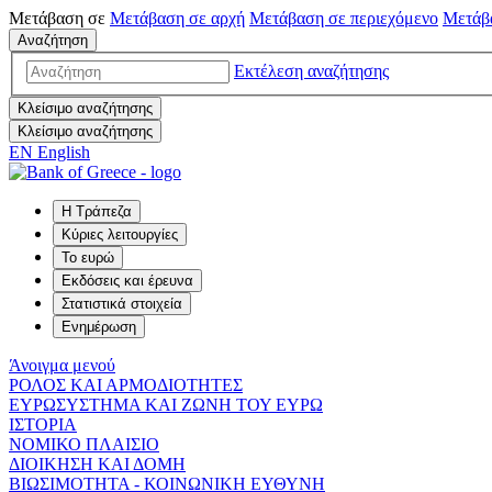
Μετάβαση σε
Μετάβαση σε
αρχή
Μετάβαση σε
περιεχόμενο
Μετάβ
Αναζήτηση
Εκτέλεση αναζήτησης
Κλείσιμο αναζήτησης
Κλείσιμο αναζήτησης
EN
English
Η Τράπεζα
Κύριες λειτουργίες
Το ευρώ
Εκδόσεις και έρευνα
Στατιστικά στοιχεία
Ενημέρωση
Άνοιγμα μενού
ΡΟΛΟΣ ΚΑΙ ΑΡΜΟΔΙΟΤΗΤΕΣ
ΕΥΡΩΣΥΣΤΗΜΑ ΚΑΙ ΖΩΝΗ ΤΟΥ ΕΥΡΩ
ΙΣΤΟΡΙΑ
ΝΟΜΙΚΟ ΠΛΑΙΣΙΟ
ΔΙΟΙΚΗΣΗ ΚΑΙ ΔΟΜΗ
ΒΙΩΣΙΜΟΤΗΤΑ - ΚΟΙΝΩΝΙΚΗ ΕΥΘΥΝΗ