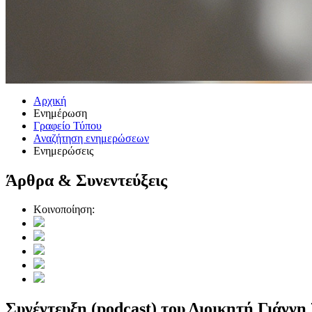
Αρχική
Ενημέρωση
Γραφείο Τύπου
Αναζήτηση ενημερώσεων
Ενημερώσεις
Άρθρα & Συνεντεύξεις
Κοινοποίηση:
Συνέντευξη (podcast) του Διοικητή Γιάννη 