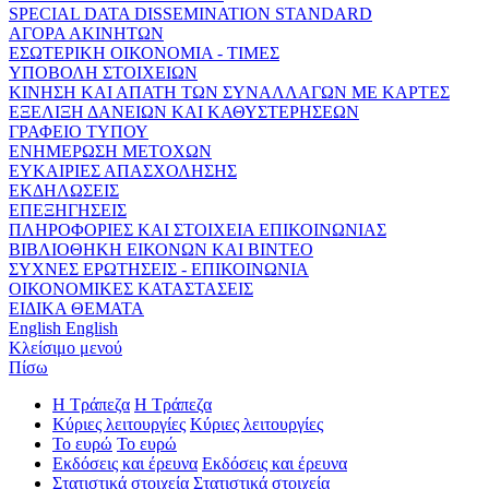
SPECIAL DATA DISSEMINATION STANDARD
ΑΓΟΡΑ ΑΚΙΝΗΤΩΝ
ΕΣΩΤΕΡΙΚΗ ΟΙΚΟΝΟΜΙΑ - ΤΙΜΕΣ
ΥΠΟΒΟΛΗ ΣΤΟΙΧΕΙΩΝ
ΚΙΝΗΣΗ ΚΑΙ ΑΠΑΤΗ ΤΩΝ ΣΥΝΑΛΛΑΓΩΝ ΜΕ ΚΑΡΤΕΣ
ΕΞΕΛΙΞΗ ΔΑΝΕΙΩΝ ΚΑΙ ΚΑΘΥΣΤΕΡΗΣΕΩΝ
ΓΡΑΦΕΙΟ ΤΥΠΟΥ
ΕΝΗΜΕΡΩΣΗ ΜΕΤΟΧΩΝ
ΕΥΚΑΙΡΙΕΣ ΑΠΑΣΧΟΛΗΣΗΣ
ΕΚΔΗΛΩΣΕΙΣ
ΕΠΕΞΗΓΗΣΕΙΣ
ΠΛΗΡΟΦΟΡΙΕΣ ΚΑΙ ΣΤΟΙΧΕΙΑ ΕΠΙΚΟΙΝΩΝΙΑΣ
ΒΙΒΛΙΟΘΗΚΗ ΕΙΚΟΝΩΝ ΚΑΙ ΒΙΝΤΕΟ
ΣΥΧΝΕΣ ΕΡΩΤΗΣΕΙΣ - ΕΠΙΚΟΙΝΩΝΙΑ
ΟΙΚΟΝΟΜΙΚΕΣ ΚΑΤΑΣΤΑΣΕΙΣ
ΕΙΔΙΚΑ ΘΕΜΑΤΑ
English
English
Κλείσιμο μενού
Πίσω
Η Τράπεζα
Η Τράπεζα
Κύριες λειτουργίες
Κύριες λειτουργίες
Το ευρώ
Το ευρώ
Εκδόσεις και έρευνα
Εκδόσεις και έρευνα
Στατιστικά στοιχεία
Στατιστικά στοιχεία