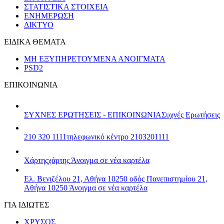
ΣΤΑΤΙΣΤΙΚΑ ΣΤΟΙΧΕΙΑ
ΕΝΗΜΕΡΩΣΗ
ΔΙΚΤΥΟ
ΕΙΔΙΚΑ ΘΕΜΑΤΑ
ΜΗ ΕΞΥΠΗΡΕΤΟΥΜΕΝΑ ΑΝΟΙΓΜΑΤΑ
PSD2
ΕΠΙΚΟΙΝΩΝΙΑ
ΣΥΧΝΕΣ ΕΡΩΤΗΣΕΙΣ - ΕΠΙΚΟΙΝΩΝΙΑ
Συχνές Ερωτήσεις
210 320 1111
τηλεφωνικό κέντρο 2103201111
Χάρτης
χάρτης
Άνοιγμα σε νέα καρτέλα
Ελ. Βενιζέλου 21, Αθήνα 10250
οδός Πανεπιστημίου 21,
Αθήνα 10250
Άνοιγμα σε νέα καρτέλα
ΓΙΑ ΙΔΙΩΤΕΣ
ΧΡΥΣΟΣ