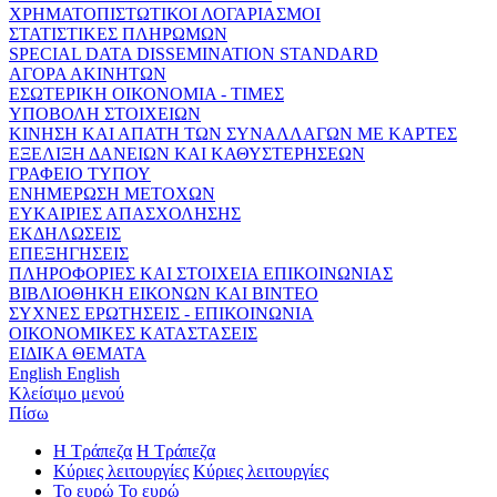
ΧΡΗΜΑΤΟΠΙΣΤΩΤΙΚΟΙ ΛΟΓΑΡΙΑΣΜΟΙ
ΣΤΑΤΙΣΤΙΚΕΣ ΠΛΗΡΩΜΩΝ
SPECIAL DATA DISSEMINATION STANDARD
ΑΓΟΡΑ ΑΚΙΝΗΤΩΝ
ΕΣΩΤΕΡΙΚΗ ΟΙΚΟΝΟΜΙΑ - ΤΙΜΕΣ
ΥΠΟΒΟΛΗ ΣΤΟΙΧΕΙΩΝ
ΚΙΝΗΣΗ ΚΑΙ ΑΠΑΤΗ ΤΩΝ ΣΥΝΑΛΛΑΓΩΝ ΜΕ ΚΑΡΤΕΣ
ΕΞΕΛΙΞΗ ΔΑΝΕΙΩΝ ΚΑΙ ΚΑΘΥΣΤΕΡΗΣΕΩΝ
ΓΡΑΦΕΙΟ ΤΥΠΟΥ
ΕΝΗΜΕΡΩΣΗ ΜΕΤΟΧΩΝ
ΕΥΚΑΙΡΙΕΣ ΑΠΑΣΧΟΛΗΣΗΣ
ΕΚΔΗΛΩΣΕΙΣ
ΕΠΕΞΗΓΗΣΕΙΣ
ΠΛΗΡΟΦΟΡΙΕΣ ΚΑΙ ΣΤΟΙΧΕΙΑ ΕΠΙΚΟΙΝΩΝΙΑΣ
ΒΙΒΛΙΟΘΗΚΗ ΕΙΚΟΝΩΝ ΚΑΙ ΒΙΝΤΕΟ
ΣΥΧΝΕΣ ΕΡΩΤΗΣΕΙΣ - ΕΠΙΚΟΙΝΩΝΙΑ
ΟΙΚΟΝΟΜΙΚΕΣ ΚΑΤΑΣΤΑΣΕΙΣ
ΕΙΔΙΚΑ ΘΕΜΑΤΑ
English
English
Κλείσιμο μενού
Πίσω
Η Τράπεζα
Η Τράπεζα
Κύριες λειτουργίες
Κύριες λειτουργίες
Το ευρώ
Το ευρώ