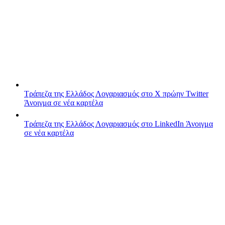
Τράπεζα της Ελλάδος
Λογαριασμός στο X πρώην Twitter
Άνοιγμα σε νέα καρτέλα
Τράπεζα της Ελλάδος
Λογαριασμός στο LinkedIn
Άνοιγμα
σε νέα καρτέλα