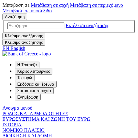
Μετάβαση σε
Μετάβαση σε
αρχή
Μετάβαση σε
περιεχόμενο
Μετάβαση σε
υποσέλιδο
Αναζήτηση
Εκτέλεση αναζήτησης
Κλείσιμο αναζήτησης
Κλείσιμο αναζήτησης
EN
English
Η Τράπεζα
Κύριες λειτουργίες
Το ευρώ
Εκδόσεις και έρευνα
Στατιστικά στοιχεία
Ενημέρωση
Άνοιγμα μενού
ΡΟΛΟΣ ΚΑΙ ΑΡΜΟΔΙΟΤΗΤΕΣ
ΕΥΡΩΣΥΣΤΗΜΑ ΚΑΙ ΖΩΝΗ ΤΟΥ ΕΥΡΩ
ΙΣΤΟΡΙΑ
ΝΟΜΙΚΟ ΠΛΑΙΣΙΟ
ΔΙΟΙΚΗΣΗ ΚΑΙ ΔΟΜΗ