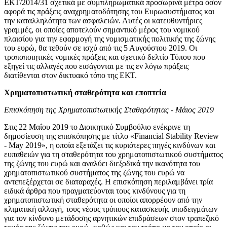
ΕΚΤ/2014/31 σχετικά με συμπληρωματικά προσωρινά μέτρα όσον
αφορά τις πράξεις αναχρηματοδότησης του Ευρωσυστήματος και
την καταλληλότητα των ασφαλειών. Αυτές οι κατευθυντήριες
γραμμές, οι οποίες αποτελούν σημαντικό μέρος του νομικού
πλαισίου για την εφαρμογή της νομισματικής πολιτικής της ζώνης
του ευρώ, θα τεθούν σε ισχύ από τις 5 Αυγούστου 2019. Οι
τροποποιητικές νομικές πράξεις και σχετικό δελτίο Τύπου που
εξηγεί τις αλλαγές που εισάγονται με τις εν λόγω πράξεις
διατίθενται στον δικτυακό τόπο της ΕΚΤ.
Χρηματοπιστωτική σταθερότητα και εποπτεία
Επισκόπηση της Χρηματοπιστωτικής Σταθερότητας - Μάιος 2019
Στις 22 Μαΐου 2019 το Διοικητικό Συμβούλιο ενέκρινε τη
δημοσίευση της επισκόπησης με τίτλο «Financial Stability Review
- May 2019», η οποία εξετάζει τις κυριότερες πηγές κινδύνων και
ευπαθειών για τη σταθερότητα του χρηματοπιστωτικού συστήματος
της ζώνης του ευρώ και αναλύει διεξοδικά την ικανότητα του
χρηματοπιστωτικού συστήματος της ζώνης του ευρώ να
αντεπεξέρχεται σε διαταραχές. Η επισκόπηση περιλαμβάνει τρία
ειδικά άρθρα που πραγματεύονται τους κινδύνους για τη
χρηματοπιστωτική σταθερότητα οι οποίοι απορρέουν από την
κλιματική αλλαγή, τους νέους τρόπους κατασκευής υποδειγμάτων
για τον κίνδυνο μετάδοσης αρνητικών επιδράσεων στον τραπεζικό