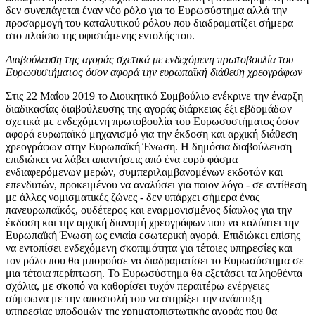
δεν συνεπάγεται έναν νέο ρόλο για το Ευρωσύστημα αλλά την
προσαρμογή του καταλυτικού ρόλου που διαδραματίζει σήμερα
στο πλαίσιο της υφιστάμενης εντολής του.
Διαβούλευση της αγοράς σχετικά με ενδεχόμενη πρωτοβουλία του
Ευρωσυστήματος όσον αφορά την ευρωπαϊκή διάθεση χρεογράφων
Στις 22 Μαΐου 2019 το Διοικητικό Συμβούλιο ενέκρινε την έναρξη
διαδικασίας διαβούλευσης της αγοράς διάρκειας έξι εβδομάδων
σχετικά με ενδεχόμενη πρωτοβουλία του Ευρωσυστήματος όσον
αφορά ευρωπαϊκό μηχανισμό για την έκδοση και αρχική διάθεση
χρεογράφων στην Ευρωπαϊκή Ένωση. Η δημόσια διαβούλευση
επιδιώκει να λάβει απαντήσεις από ένα ευρύ φάσμα
ενδιαφερόμενων μερών, συμπεριλαμβανομένων εκδοτών και
επενδυτών, προκειμένου να αναλύσει για ποιον λόγο - σε αντίθεση
με άλλες νομισματικές ζώνες - δεν υπάρχει σήμερα ένας
πανευρωπαϊκός, ουδέτερος και εναρμονισμένος δίαυλος για την
έκδοση και την αρχική διανομή χρεογράφων που να καλύπτει την
Ευρωπαϊκή Ένωση ως ενιαία εσωτερική αγορά. Επιδιώκει επίσης
να εντοπίσει ενδεχόμενη σκοπιμότητα για τέτοιες υπηρεσίες και
τον ρόλο που θα μπορούσε να διαδραματίσει το Ευρωσύστημα σε
μια τέτοια περίπτωση. Το Ευρωσύστημα θα εξετάσει τα ληφθέντα
σχόλια, με σκοπό να καθορίσει τυχόν περαιτέρω ενέργειες
σύμφωνα με την αποστολή του να στηρίξει την ανάπτυξη
υπηρεσίας υποδομών της χρηματοπιστωτικής αγοράς που θα