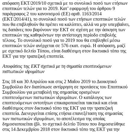
απόφαση ΕΚΤ/2019/10 σχετικά με το συνολικό ποσό των ετήσιων
εποπτικών τελών για το 2019. Κατ’ εφαρμογή του άρθρου 9
παράγραφος 2 του κανονισμού (ΕΕ) αριθ. 1163/2014
(ΕΚΤ/2014/41), το συνολικό ποσό των ετήσιων εποπτικών τελών
που θα επιβληθούν θα πρέπει να καλύπτει, αλλά να μην υπερβαίνει,
τις δαπάνες που βαρύνουν την ΕΚΤ σε σχέση με την άσκηση των
εποπτικών της καθηκόντων την αντίστοιχη περίοδο επιβολής
τέλους. Το συνολικό ποσό για το 2019 που θα επιβληθεί μέσω
εποπτικών τελών ανέρχεται σε 576 εκατ. ευρώ. Η απόφαση, μαζί
με σχετικό δελτίο Τύπου, είναι διαθέσιμη στον δικτυακό τόπο της
ΕΚΤ για την τραπεζική εποπτεία.
Αποφάσεις της ΕΚΤ σχετικά με τη σημασία εποπτευόμενων
πιστωτικών ιδρυμάτων
Στις 18 και 30 Απριλίου και στις 2 Μαΐου 2019 το Διοικητικό
Συμβούλιο δεν διατύπωσε αντίρρηση σε προτάσεις του Εποπτικού
Συμβουλίου για μεταβολή της σημασίας ορισμένων
εποπτευόμενων πιστωτικών ιδρυμάτων. Ο κατάλογος των
εποπτευόμενων οντοτήτων επικαιροποιείται τακτικά και είναι
διαθέσιμος στον δικτυακό τόπο της ΕΚΤ για την τραπεζική
εποπτεία. Διενεργείται επίσης ετήσια επανεξέταση της σημασίας
των πιστωτικών ιδρυμάτων, το αποτέλεσμα της οποίας
δημοσιοποιείται (βλ. το σχετικό δελτίο Τύπου που δημοσιεύθηκε
στις 14 Δεκεμβρίου 2018 στον δικτυακό τόπο της ΕΚΤ για την