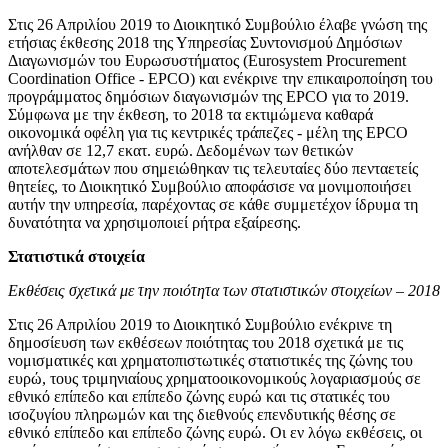
Στις 26 Απριλίου 2019 το Διοικητικό Συμβούλιο έλαβε γνώση της
ετήσιας έκθεσης 2018 της Υπηρεσίας Συντονισμού Δημόσιων
Διαγωνισμών του Ευρωσυστήματος (Eurosystem Procurement
Coordination Office - EPCO) και ενέκρινε την επικαιροποίηση του
προγράμματος δημόσιων διαγωνισμών της EPCO για το 2019.
Σύμφωνα με την έκθεση, το 2018 τα εκτιμώμενα καθαρά
οικονομικά οφέλη για τις κεντρικές τράπεζες - μέλη της EPCO
ανήλθαν σε 12,7 εκατ. ευρώ. Δεδομένων των θετικών
αποτελεσμάτων που σημειώθηκαν τις τελευταίες δύο πενταετείς
θητείες, το Διοικητικό Συμβούλιο αποφάσισε να μονιμοποιήσει
αυτήν την υπηρεσία, παρέχοντας σε κάθε συμμετέχον ίδρυμα τη
δυνατότητα να χρησιμοποιεί ρήτρα εξαίρεσης.
Στατιστικά στοιχεία
Εκθέσεις σχετικά με την ποιότητα των στατιστικών στοιχείων – 2018
Στις 26 Απριλίου 2019 το Διοικητικό Συμβούλιο ενέκρινε τη
δημοσίευση των εκθέσεων ποιότητας του 2018 σχετικά με τις
νομισματικές και χρηματοπιστωτικές στατιστικές της ζώνης του
ευρώ, τους τριμηνιαίους χρηματοοικονομικούς λογαριασμούς σε
εθνικό επίπεδο και επίπεδο ζώνης ευρώ και τις στατικές του
ισοζυγίου πληρωμών και της διεθνούς επενδυτικής θέσης σε
εθνικό επίπεδο και επίπεδο ζώνης ευρώ. Οι εν λόγω εκθέσεις, οι