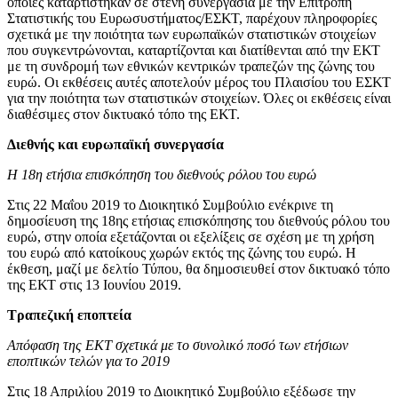
οποίες καταρτίστηκαν σε στενή συνεργασία με την Επιτροπή
Στατιστικής του Ευρωσυστήματος/ΕΣΚΤ, παρέχουν πληροφορίες
σχετικά με την ποιότητα των ευρωπαϊκών στατιστικών στοιχείων
που συγκεντρώνονται, καταρτίζονται και διατίθενται από την ΕΚΤ
με τη συνδρομή των εθνικών κεντρικών τραπεζών της ζώνης του
ευρώ. Οι εκθέσεις αυτές αποτελούν μέρος του Πλαισίου του ΕΣΚΤ
για την ποιότητα των στατιστικών στοιχείων. Όλες οι εκθέσεις είναι
διαθέσιμες στον δικτυακό τόπο της ΕΚΤ.
Διεθνής και ευρωπαϊκή συνεργασία
Η 18η ετήσια επισκόπηση του διεθνούς ρόλου του ευρώ
Στις 22 Μαΐου 2019 το Διοικητικό Συμβούλιο ενέκρινε τη
δημοσίευση της 18ης ετήσιας επισκόπησης του διεθνούς ρόλου του
ευρώ, στην οποία εξετάζονται οι εξελίξεις σε σχέση με τη χρήση
του ευρώ από κατοίκους χωρών εκτός της ζώνης του ευρώ. Η
έκθεση, μαζί με δελτίο Τύπου, θα δημοσιευθεί στον δικτυακό τόπο
της ΕΚΤ στις 13 Ιουνίου 2019.
Τραπεζική εποπτεία
Απόφαση της ΕΚΤ σχετικά με το συνολικό ποσό των ετήσιων
εποπτικών τελών για το 2019
Στις 18 Απριλίου 2019 το Διοικητικό Συμβούλιο εξέδωσε την