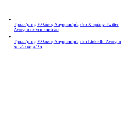
Τράπεζα της Ελλάδος
Λογαριασμός στο X πρώην Twitter
Άνοιγμα σε νέα καρτέλα
Τράπεζα της Ελλάδος
Λογαριασμός στο LinkedIn
Άνοιγμα
σε νέα καρτέλα