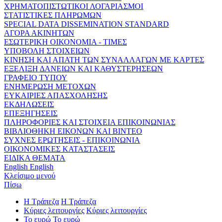
ΧΡΗΜΑΤΟΠΙΣΤΩΤΙΚΟΙ ΛΟΓΑΡΙΑΣΜΟΙ
ΣΤΑΤΙΣΤΙΚΕΣ ΠΛΗΡΩΜΩΝ
SPECIAL DATA DISSEMINATION STANDARD
ΑΓΟΡΑ ΑΚΙΝΗΤΩΝ
ΕΣΩΤΕΡΙΚΗ ΟΙΚΟΝΟΜΙΑ - ΤΙΜΕΣ
ΥΠΟΒΟΛΗ ΣΤΟΙΧΕΙΩΝ
ΚΙΝΗΣΗ ΚΑΙ ΑΠΑΤΗ ΤΩΝ ΣΥΝΑΛΛΑΓΩΝ ΜΕ ΚΑΡΤΕΣ
ΕΞΕΛΙΞΗ ΔΑΝΕΙΩΝ ΚΑΙ ΚΑΘΥΣΤΕΡΗΣΕΩΝ
ΓΡΑΦΕΙΟ ΤΥΠΟΥ
ΕΝΗΜΕΡΩΣΗ ΜΕΤΟΧΩΝ
ΕΥΚΑΙΡΙΕΣ ΑΠΑΣΧΟΛΗΣΗΣ
ΕΚΔΗΛΩΣΕΙΣ
ΕΠΕΞΗΓΗΣΕΙΣ
ΠΛΗΡΟΦΟΡΙΕΣ ΚΑΙ ΣΤΟΙΧΕΙΑ ΕΠΙΚΟΙΝΩΝΙΑΣ
ΒΙΒΛΙΟΘΗΚΗ ΕΙΚΟΝΩΝ ΚΑΙ ΒΙΝΤΕΟ
ΣΥΧΝΕΣ ΕΡΩΤΗΣΕΙΣ - ΕΠΙΚΟΙΝΩΝΙΑ
ΟΙΚΟΝΟΜΙΚΕΣ ΚΑΤΑΣΤΑΣΕΙΣ
ΕΙΔΙΚΑ ΘΕΜΑΤΑ
English
English
Κλείσιμο μενού
Πίσω
Η Τράπεζα
Η Τράπεζα
Κύριες λειτουργίες
Κύριες λειτουργίες
Το ευρώ
Το ευρώ