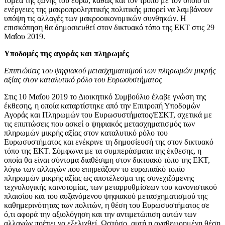
τομέα της ζώνης του ευρώ, καθώς και τον τρόπο με τον οποίο οι
ενέργειες της μακροπροληπτικής πολιτικής μπορεί να λαμβάνουν
υπόψη τις αλλαγές των μακροοικονομικών συνθηκών. Η
επισκόπηση θα δημοσιευθεί στον δικτυακό τόπο της ΕΚΤ στις 29
Μαΐου 2019.
Υποδομές της αγοράς και πληρωμές
Επιπτώσεις του ψηφιακού μετασχηματισμού των πληρωμών μικρής
αξίας στον καταλυτικό ρόλο του Ευρωσυστήματος
Στις 10 Μαΐου 2019 το Διοικητικό Συμβούλιο έλαβε γνώση της
έκθεσης, η οποία καταρτίστηκε από την Επιτροπή Υποδομών
Αγοράς και Πληρωμών του Ευρωσυστήματος/ΕΣΚΤ, σχετικά με
τις επιπτώσεις που ασκεί ο ψηφιακός μετασχηματισμός των
πληρωμών μικρής αξίας στον καταλυτικό ρόλο του
Ευρωσυστήματος και ενέκρινε τη δημοσίευσή της στον δικτυακό
τόπο της ΕΚΤ. Σύμφωνα με τα συμπεράσματα της έκθεσης, η
οποία θα είναι σύντομα διαθέσιμη στον δικτυακό τόπο της ΕΚΤ,
λόγω των αλλαγών που επηρεάζουν το ευρωπαϊκό τοπίο
πληρωμών μικρής αξίας ως αποτέλεσμα της συνεχιζόμενης
τεχνολογικής καινοτομίας, των μεταρρυθμίσεων του κανονιστικού
πλαισίου και του αυξανόμενου ψηφιακού μετασχηματισμού της
καθημερινότητας των πολιτών, η θέση του Ευρωσυστήματος σε
ό,τι αφορά την αξιολόγηση και την αντιμετώπιση αυτών των
αλλαγών πρέπει να εξελιχθεί. Ωστόσο, αυτή η αναθεωρημένη θέση