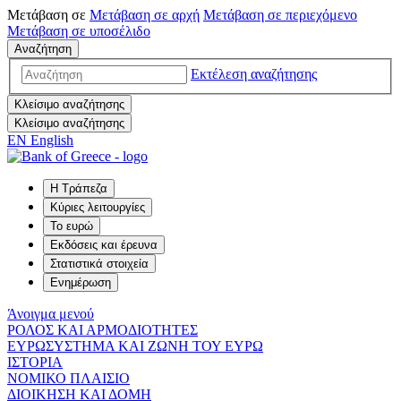
Μετάβαση σε
Μετάβαση σε
αρχή
Μετάβαση σε
περιεχόμενο
Μετάβαση σε
υποσέλιδο
Αναζήτηση
Εκτέλεση αναζήτησης
Κλείσιμο αναζήτησης
Κλείσιμο αναζήτησης
EN
English
Η Τράπεζα
Κύριες λειτουργίες
Το ευρώ
Εκδόσεις και έρευνα
Στατιστικά στοιχεία
Ενημέρωση
Άνοιγμα μενού
ΡΟΛΟΣ ΚΑΙ ΑΡΜΟΔΙΟΤΗΤΕΣ
ΕΥΡΩΣΥΣΤΗΜΑ ΚΑΙ ΖΩΝΗ ΤΟΥ ΕΥΡΩ
ΙΣΤΟΡΙΑ
ΝΟΜΙΚΟ ΠΛΑΙΣΙΟ
ΔΙΟΙΚΗΣΗ ΚΑΙ ΔΟΜΗ