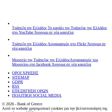
Τράπεζα της Ελλάδος
Το κανάλι της Τράπεζας της Ελλάδος
στο YouTube
Άνοιγμα σε νέα καρτέλα
Τράπεζα της Ελλάδος
Λογαριασμός στο Flickr
Άνοιγμα σε
νέα καρτέλα
Μουσείο της Τράπεζας της Ελλάδος
Λογαριασμός του
Μουσείου στο facebook
Άνοιγμα σε νέα καρτέλα
ΟΡΟΙ ΧΡΗΣΗΣ
SITEMAP
GDPR
RSS
ΕΠΕΞΗΓΗΣΗ ΟΡΩΝ
ΠΟΛΙΤΙΚΗ SOCIAL MEDIA
©
2026
- Bank of Greece
Αυτό το website χρησιμοποιεί cookies για την βελτιστοποίηση της