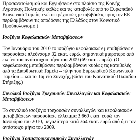
Προσανατολισμού και Εγγυήσεων στο πλαίσιο της Κοινής
Αγροτικής Πολιτικής καθώς και τις καταβολές από το Ευρωπαϊκό
Κοινωνικό Ταμείο, ενώ οι τρέχουσες μεταβιβάσεις προς την ΕΕ
περιλαμβάνουν τις αποδόσεις της Ελλάδος στον Κοινοτικό
Προϋπολογισμό.)
Ισοζύγιο Κεφαλαιακών Μεταβιβάσεων
Τον
Ιανουάριο του 2010
το ισοζύγιο κεφαλαιακών μεταβιβάσεων
παρουσίασε πλεόνασμα 32 εκατ. ευρώ, σημαντικά μικρότερο από
εκείνο του αντίστοιχου μήνα του 2009 (69 εκατ. ευρώ). (Οι
κεφαλαιακές μεταβιβάσεις περιλαμβάνουν κυρίως τις καταβολές
από τα Διαρθρωτικά Ταμεία -- πλην του Ευρωπαϊκού Κοινωνικού
Ταμείου -- και το Ταμείο Συνοχής, βάσει του Κοινοτικού Πλαισίου
Στήριξης.)
Συνολικό Ισοζύγιο Τρεχουσών Συναλλαγών και Κεφαλαιακών
Μεταβιβάσεων
Το συνολικό ισοζύγιο τρεχουσών συναλλαγών και κεφαλαιακών
μεταβιβάσεων παρουσίασε έλλειμμα 3.669 εκατ. ευρώ τον
Ιανουάριο του 2010, μεγαλύτερο κατά 364 εκατ. ευρώ από ό,τι τον
αντίστοιχο μήνα του 2009.
Ισοζύγιο Χρηματοοικονομικών Συναλλαγών