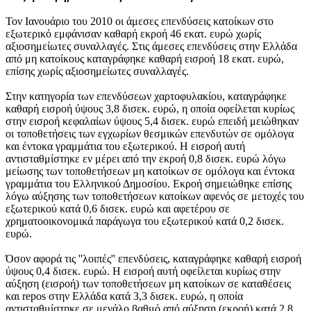
Τον
Ιανουάριο του 2010
οι άμεσες επενδύσεις κατοίκων στο
εξωτερικό εμφάνισαν καθαρή εκροή 46 εκατ. ευρώ χωρίς
αξιοσημείωτες συναλλαγές. Στις άμεσες επενδύσεις στην Ελλάδα
από μη κατοίκους καταγράφηκε καθαρή εισροή 18 εκατ. ευρώ,
επίσης χωρίς αξιοσημείωτες συναλλαγές.
Στην κατηγορία των επενδύσεων χαρτοφυλακίου, καταγράφηκε
καθαρή εισροή ύψους 3,8 δισεκ. ευρώ, η οποία οφείλεται κυρίως
στην εισροή κεφαλαίων ύψους 5,4 δισεκ. ευρώ επειδή μειώθηκαν
οι τοποθετήσεις των εγχωρίων θεσμικών επενδυτών σε ομόλογα
και έντοκα γραμμάτια του εξωτερικού. Η εισροή αυτή
αντισταθμίστηκε εν μέρει από την εκροή 0,8 δισεκ. ευρώ λόγω
μείωσης των τοποθετήσεων μη κατοίκων σε ομόλογα και έντοκα
γραμμάτια του Ελληνικού Δημοσίου. Εκροή σημειώθηκε επίσης
λόγω αύξησης των τοποθετήσεων κατοίκων αφενός σε μετοχές του
εξωτερικού κατά 0,6 δισεκ. ευρώ και αφετέρου σε
χρηματοοικονομικά παράγωγα του εξωτερικού κατά 0,2 δισεκ.
ευρώ.
Όσον αφορά τις ''λοιπές'' επενδύσεις, καταγράφηκε καθαρή εισροή
ύψους 0,4 δισεκ. ευρώ. Η εισροή αυτή οφείλεται κυρίως στην
αύξηση (εισροή) των τοποθετήσεων μη κατοίκων σε καταθέσεις
και repos στην Ελλάδα κατά 3,3 δισεκ. ευρώ, η οποία
αντισταθμίστηκε σε μεγάλο βαθμό από αύξηση (εκροή) κατά 2,8