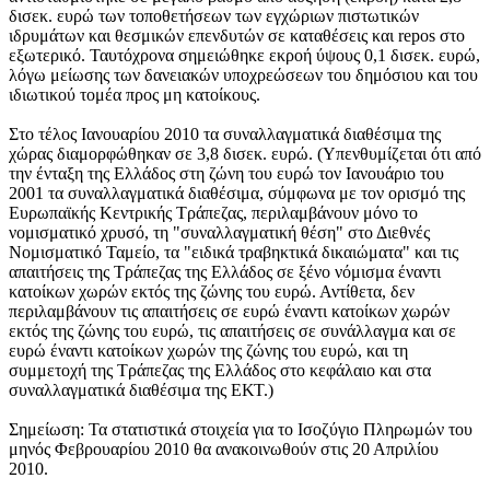
δισεκ. ευρώ των τοποθετήσεων των εγχώριων πιστωτικών
ιδρυμάτων και θεσμικών επενδυτών σε καταθέσεις και repos στο
εξωτερικό. Ταυτόχρονα σημειώθηκε εκροή ύψους 0,1 δισεκ. ευρώ,
λόγω μείωσης των δανειακών υποχρεώσεων του δημόσιου και του
ιδιωτικού τομέα προς μη κατοίκους.
Στο τέλος Ιανουαρίου 2010 τα συναλλαγματικά διαθέσιμα της
χώρας διαμορφώθηκαν σε 3,8 δισεκ. ευρώ. (Υπενθυμίζεται ότι από
την ένταξη της Ελλάδος στη ζώνη του ευρώ τον Ιανουάριο του
2001 τα συναλλαγματικά διαθέσιμα, σύμφωνα με τον ορισμό της
Ευρωπαϊκής Κεντρικής Τράπεζας, περιλαμβάνουν μόνο το
νομισματικό χρυσό, τη "συναλλαγματική θέση" στο Διεθνές
Νομισματικό Ταμείο, τα "ειδικά τραβηκτικά δικαιώματα" και τις
απαιτήσεις της Τράπεζας της Ελλάδος σε ξένο νόμισμα έναντι
κατοίκων χωρών εκτός της ζώνης του ευρώ. Αντίθετα, δεν
περιλαμβάνουν τις απαιτήσεις σε ευρώ έναντι κατοίκων χωρών
εκτός της ζώνης του ευρώ, τις απαιτήσεις σε συνάλλαγμα και σε
ευρώ έναντι κατοίκων χωρών της ζώνης του ευρώ, και τη
συμμετοχή της Τράπεζας της Ελλάδος στο κεφάλαιο και στα
συναλλαγματικά διαθέσιμα της ΕΚΤ.)
Σημείωση
: Τα στατιστικά στοιχεία για το Ισοζύγιο Πληρωμών του
μηνός Φεβρουαρίου 2010 θα ανακοινωθούν στις 20 Απριλίου
2010.