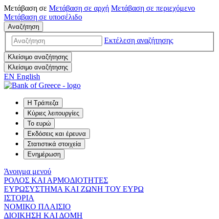
Μετάβαση σε
Μετάβαση σε
αρχή
Μετάβαση σε
περιεχόμενο
Μετάβαση σε
υποσέλιδο
Αναζήτηση
Εκτέλεση αναζήτησης
Κλείσιμο αναζήτησης
Κλείσιμο αναζήτησης
EN
English
Η Τράπεζα
Κύριες λειτουργίες
Το ευρώ
Εκδόσεις και έρευνα
Στατιστικά στοιχεία
Ενημέρωση
Άνοιγμα μενού
ΡΟΛΟΣ ΚΑΙ ΑΡΜΟΔΙΟΤΗΤΕΣ
ΕΥΡΩΣΥΣΤΗΜΑ ΚΑΙ ΖΩΝΗ ΤΟΥ ΕΥΡΩ
ΙΣΤΟΡΙΑ
ΝΟΜΙΚΟ ΠΛΑΙΣΙΟ
ΔΙΟΙΚΗΣΗ ΚΑΙ ΔΟΜΗ