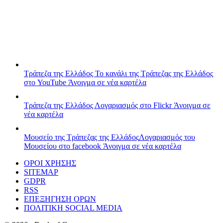
Τράπεζα της Ελλάδος
Το κανάλι της Τράπεζας της Ελλάδος
στο YouTube
Άνοιγμα σε νέα καρτέλα
Τράπεζα της Ελλάδος
Λογαριασμός στο Flickr
Άνοιγμα σε
νέα καρτέλα
Μουσείο της Τράπεζας της Ελλάδος
Λογαριασμός του
Μουσείου στο facebook
Άνοιγμα σε νέα καρτέλα
ΟΡΟΙ ΧΡΗΣΗΣ
SITEMAP
GDPR
RSS
ΕΠΕΞΗΓΗΣΗ ΟΡΩΝ
ΠΟΛΙΤΙΚΗ SOCIAL MEDIA