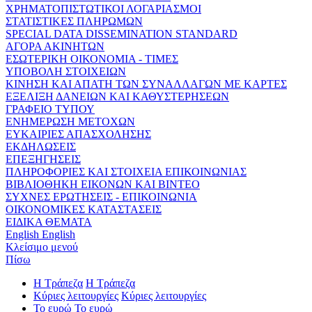
ΧΡΗΜΑΤΟΠΙΣΤΩΤΙΚΟΙ ΛΟΓΑΡΙΑΣΜΟΙ
ΣΤΑΤΙΣΤΙΚΕΣ ΠΛΗΡΩΜΩΝ
SPECIAL DATA DISSEMINATION STANDARD
ΑΓΟΡΑ ΑΚΙΝΗΤΩΝ
ΕΣΩΤΕΡΙΚΗ ΟΙΚΟΝΟΜΙΑ - ΤΙΜΕΣ
ΥΠΟΒΟΛΗ ΣΤΟΙΧΕΙΩΝ
ΚΙΝΗΣΗ ΚΑΙ ΑΠΑΤΗ ΤΩΝ ΣΥΝΑΛΛΑΓΩΝ ΜΕ ΚΑΡΤΕΣ
ΕΞΕΛΙΞΗ ΔΑΝΕΙΩΝ ΚΑΙ ΚΑΘΥΣΤΕΡΗΣΕΩΝ
ΓΡΑΦΕΙΟ ΤΥΠΟΥ
ΕΝΗΜΕΡΩΣΗ ΜΕΤΟΧΩΝ
ΕΥΚΑΙΡΙΕΣ ΑΠΑΣΧΟΛΗΣΗΣ
ΕΚΔΗΛΩΣΕΙΣ
ΕΠΕΞΗΓΗΣΕΙΣ
ΠΛΗΡΟΦΟΡΙΕΣ ΚΑΙ ΣΤΟΙΧΕΙΑ ΕΠΙΚΟΙΝΩΝΙΑΣ
ΒΙΒΛΙΟΘΗΚΗ ΕΙΚΟΝΩΝ ΚΑΙ ΒΙΝΤΕΟ
ΣΥΧΝΕΣ ΕΡΩΤΗΣΕΙΣ - ΕΠΙΚΟΙΝΩΝΙΑ
ΟΙΚΟΝΟΜΙΚΕΣ ΚΑΤΑΣΤΑΣΕΙΣ
ΕΙΔΙΚΑ ΘΕΜΑΤΑ
English
English
Κλείσιμο μενού
Πίσω
Η Τράπεζα
Η Τράπεζα
Κύριες λειτουργίες
Κύριες λειτουργίες
Το ευρώ
Το ευρώ