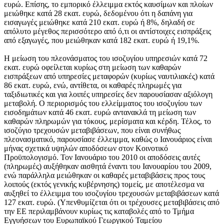
ευρώ. Επίσης, το εμπορικό έλλειμμα εκτός καυσίμων και πλοίων
μειώθηκε κατά 28 εκατ. ευρώ, δεδομένου ότι η δαπάνη για
εισαγωγές μειώθηκε κατά 210 εκατ. ευρώ ή 8%, δηλαδή σε
απόλυτο μέγεθος περισσότερο από ό,τι οι αντίστοιχες εισπράξεις
από εξαγωγές, που μειώθηκαν κατά 182 εκατ. ευρώ ή 19,1%.
Η μείωση του πλεονάσματος του ισοζυγίου υπηρεσιών κατά 72
εκατ. ευρώ οφείλεται κυρίως στη μείωση των καθαρών
εισπράξεων από υπηρεσίες μεταφορών (κυρίως ναυτιλιακές) κατά
86 εκατ. ευρώ, ενώ, αντίθετα, οι καθαρές πληρωμές για
ταξιδιωτικές και για λοιπές υπηρεσίες δεν παρουσίασαν αξιόλογη
μεταβολή. Ο περιορισμός του ελλείμματος του ισοζυγίου των
εισοδημάτων κατά 46 εκατ. ευρώ αντανακλά τη μείωση των
καθαρών πληρωμών για τόκους, μερίσματα και κέρδη. Τέλος, το
ισοζύγιο τρεχουσών μεταβιβάσεων, που είναι συνήθως
πλεονασματικό, παρουσίασε έλλειμμα, καθώς ο Ιανουάριος είναι
μήνας σχετικά υψηλών αποδόσεων στον Κοινοτικό
Προϋπολογισμό. Τον Ιανουάριο του 2010 οι αποδόσεις αυτές
(πληρωμές) αυξήθηκαν αισθητά έναντι του Ιανουαρίου του 2009,
ενώ παράλληλα μειώθηκαν οι καθαρές μεταβιβάσεις προς τους
λοιπούς (εκτός γενικής κυβέρνησης) τομείς, με αποτέλεσμα να
αυξηθεί το έλλειμμα του ισοζυγίου τρεχουσών μεταβιβάσεων κατά
127 εκατ. ευρώ. (Υπενθυμίζεται ότι οι τρέχουσες μεταβιβάσεις από
την ΕΕ περιλαμβάνουν κυρίως τις καταβολές από το Τμήμα
Εγγυήσεων του Ευρωπαϊκού Γεωργικού Ταμείου