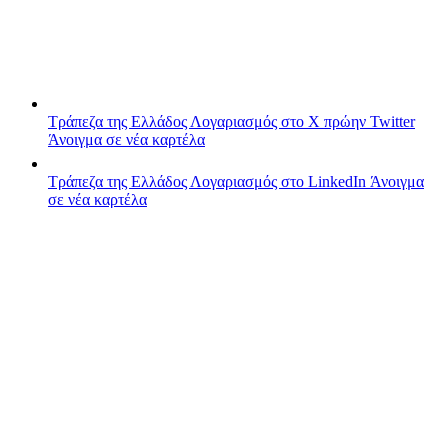
Τράπεζα της Ελλάδος
Λογαριασμός στο X πρώην Twitter
Άνοιγμα σε νέα καρτέλα
Τράπεζα της Ελλάδος
Λογαριασμός στο LinkedIn
Άνοιγμα
σε νέα καρτέλα