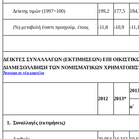
Δείκτης τιμών (1997=100)
199,2
177,5
184,
(%) μεταβολή έναντι προηγούμ. έτους
-11,8
-10,9
-11,
ΔΕΙΚΤΕΣ ΣΥΝΑΛΛΑΓΩΝ (ΕΚΤΙΜΗΣΕΩΝ) ΕΠΙ ΟΙΚΙΣΤΙΚ
ΔΙΑΜΕΣΟΛΑΒΗΣΗ ΤΩΝ ΝΟΜΙΣΜΑΤΙΚΩΝ ΧΡΗΜΑΤΟΠΙ
Άνοιγμα σε νέα καρτέλα
2013
2012
2013*
α΄
1. Συναλλαγές (εκτιμήσεις)
Αριθμός
30.964
24.342
10.6