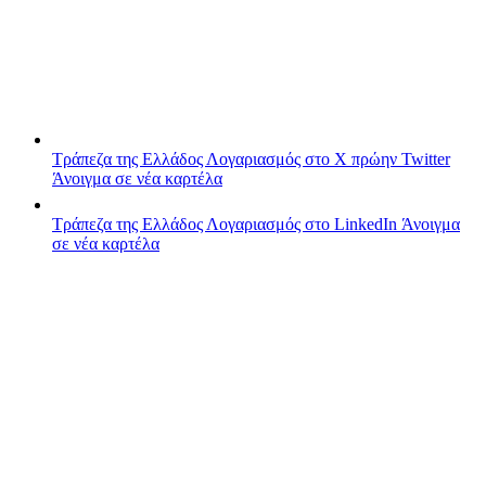
Τράπεζα της Ελλάδος
Λογαριασμός στο X πρώην Twitter
Άνοιγμα σε νέα καρτέλα
Τράπεζα της Ελλάδος
Λογαριασμός στο LinkedIn
Άνοιγμα
σε νέα καρτέλα