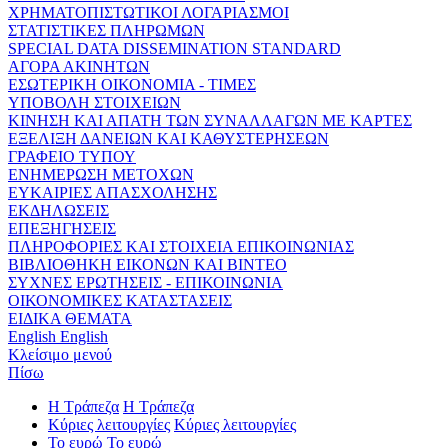
ΧΡΗΜΑΤΟΠΙΣΤΩΤΙΚΟΙ ΛΟΓΑΡΙΑΣΜΟΙ
ΣΤΑΤΙΣΤΙΚΕΣ ΠΛΗΡΩΜΩΝ
SPECIAL DATA DISSEMINATION STANDARD
ΑΓΟΡΑ ΑΚΙΝΗΤΩΝ
ΕΣΩΤΕΡΙΚΗ ΟΙΚΟΝΟΜΙΑ - ΤΙΜΕΣ
ΥΠΟΒΟΛΗ ΣΤΟΙΧΕΙΩΝ
ΚΙΝΗΣΗ ΚΑΙ ΑΠΑΤΗ ΤΩΝ ΣΥΝΑΛΛΑΓΩΝ ΜΕ ΚΑΡΤΕΣ
ΕΞΕΛΙΞΗ ΔΑΝΕΙΩΝ ΚΑΙ ΚΑΘΥΣΤΕΡΗΣΕΩΝ
ΓΡΑΦΕΙΟ ΤΥΠΟΥ
ΕΝΗΜΕΡΩΣΗ ΜΕΤΟΧΩΝ
ΕΥΚΑΙΡΙΕΣ ΑΠΑΣΧΟΛΗΣΗΣ
ΕΚΔΗΛΩΣΕΙΣ
ΕΠΕΞΗΓΗΣΕΙΣ
ΠΛΗΡΟΦΟΡΙΕΣ ΚΑΙ ΣΤΟΙΧΕΙΑ ΕΠΙΚΟΙΝΩΝΙΑΣ
ΒΙΒΛΙΟΘΗΚΗ ΕΙΚΟΝΩΝ ΚΑΙ ΒΙΝΤΕΟ
ΣΥΧΝΕΣ ΕΡΩΤΗΣΕΙΣ - ΕΠΙΚΟΙΝΩΝΙΑ
ΟΙΚΟΝΟΜΙΚΕΣ ΚΑΤΑΣΤΑΣΕΙΣ
ΕΙΔΙΚΑ ΘΕΜΑΤΑ
English
English
Κλείσιμο μενού
Πίσω
Η Τράπεζα
Η Τράπεζα
Κύριες λειτουργίες
Κύριες λειτουργίες
Το ευρώ
Το ευρώ