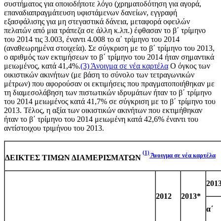
συστήματος για οποιοδήποτε λόγο (χρηματοδότηση για αγορά,
επαναδιαπραγμάτευση υφιστάμενων δανείων, εγγραφή
εξασφάλισης για μη στεγαστικά δάνεια, μεταφορά οφειλών
πελατών από μια τράπεζα σε άλλη κ.λπ.) έφθασαν το β΄ τρίμηνο
του 2014 τις 3.003, έναντι 4.008 το α΄ τρίμηνο του 2014
(αναθεωρημένα στοιχεία). Σε σύγκριση με το β΄ τρίμηνο του 2013,
ο αριθμός των εκτιμήσεων το β΄ τρίμηνο του 2014 ήταν σημαντικά
μειωμένος, κατά 41,4%.
(3)
Άνοιγμα σε νέα καρτέλα
Ο όγκος των
οικιστικών ακινήτων (με βάση το σύνολο των τετραγωνικών
μέτρων) που αφορούσαν οι εκτιμήσεις που πραγματοποιήθηκαν με
τη διαμεσολάβηση των πιστωτικών ιδρυμάτων ήταν το β΄ τρίμηνο
του 2014 μειωμένος κατά 41,7% σε σύγκριση με το β΄ τρίμηνο του
2013. Τέλος, η αξία των οικιστικών ακινήτων που εκτιμήθηκαν
ήταν το β΄ τρίμηνο του 2014 μειωμένη κατά 42,6% έναντι του
αντίστοιχου τριμήνου του 2013.
(1)
Άνοιγμα σε νέα καρτέλα
ΔΕΙΚΤΕΣ ΤΙΜΩΝ ΔΙΑΜΕΡΙΣΜΑΤΩΝ
2013
2012
2013*
α΄