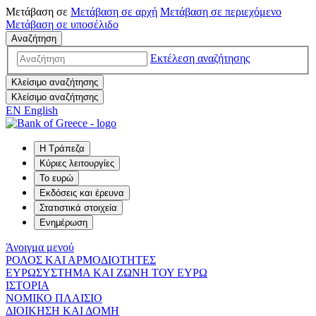
Μετάβαση σε
Μετάβαση σε
αρχή
Μετάβαση σε
περιεχόμενο
Μετάβαση σε
υποσέλιδο
Αναζήτηση
Εκτέλεση αναζήτησης
Κλείσιμο αναζήτησης
Κλείσιμο αναζήτησης
EN
English
Η Τράπεζα
Κύριες λειτουργίες
Το ευρώ
Εκδόσεις και έρευνα
Στατιστικά στοιχεία
Ενημέρωση
Άνοιγμα μενού
ΡΟΛΟΣ ΚΑΙ ΑΡΜΟΔΙΟΤΗΤΕΣ
ΕΥΡΩΣΥΣΤΗΜΑ ΚΑΙ ΖΩΝΗ ΤΟΥ ΕΥΡΩ
ΙΣΤΟΡΙΑ
ΝΟΜΙΚΟ ΠΛΑΙΣΙΟ
ΔΙΟΙΚΗΣΗ ΚΑΙ ΔΟΜΗ