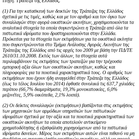
Πηγή: Τράπεζα της Ελλάδος.
(1)
Για την κατασκευή των δεικτών της Τράπεζας της Ελλάδος
σχετικά με τις τιμές, καθώς και με τον αριθμό και τον όγκο των
συναλλαγών στην αγορά οικιστικών ακινήτων, χρησιμοποιούνται τα
αναλυτικά στοιχεία τα οποία συγκεντρώνει η Τράπεζα από όλα τα
πιστωτικά ιδρύματα που δραστηριοποιούνται στην Ελλάδα.
Πρόκειται για τα στοιχεία των εκτιμήσεων για τα οικιστικά ακίνητα
που συγκεντρώνονται στο Τμήμα Ανάλυσης Αγοράς Ακινήτων της
Τράπεζας της Ελλάδος από τις αρχές του 2009 με βάση την ΠΔ/ΤΕ
2610/31.10.2008. Εκτός των άλλων, τα στοιχεία αυτά
περιλαμβάνουν τις εκτιμήσεις των τραπεζών για την τρέχουσα
εμπορική αξία όλων των οικιστικών ακινήτων, καθώς και
πληροφορίες για τα ποιοτικά χαρακτηριστικά τους. Ο αριθμός των
εκτιμήσεων που έχουν ήδη αναγγελθεί στην Τράπεζα της Ελλάδος
(έως το τέλος Ιουλίου του 2014) έφθασε συνολικά τις 637,7 χιλιάδες
περίπου (66,7% διαμερίσματα, 19,3% μονοκατοικίες, 6,0%
μεζονέτες, 5,9% οικόπεδα, 2,1% λοιπά).
(2)
Οι δείκτες συναλλαγών (εκτιμήσεων) βασίζονται στις εκτιμήσεις
των μηχανικών των αρμόδιων υπηρεσιών των πιστωτικών
ιδρυμάτων σχετικά µε την αξία και τα ποιοτικά χαρακτηριστικά των
οικιστικών ακινήτων τα οποία αποτελούν αντικείμενο
χρηματοδότησης ή εξασφάλιση χορηγούμενων από τα πιστωτικά
ιδρύματα δανείων. Μέρος των εκτιμήσεων αυτών είναι πιθανό να μη
συνδέεται με αγοραπωλησία οικιστικών ακινήτων, αλλά να αφορά