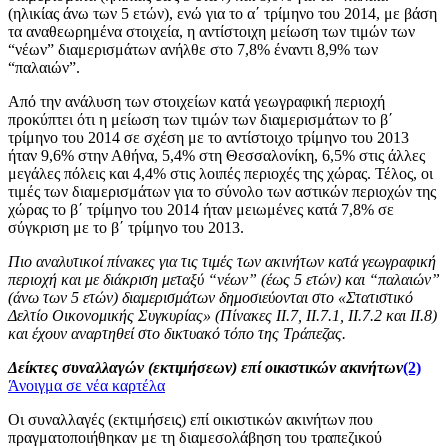
(ηλικίας άνω των 5 ετών), ενώ για το α΄ τρίμηνο του 2014, με βάση
τα αναθεωρημένα στοιχεία, η αντίστοιχη μείωση των τιμών των
“νέων” διαμερισμάτων ανήλθε στο 7,8% έναντι 8,9% των
“παλαιών”.
Από την ανάλυση των στοιχείων κατά γεωγραφική περιοχή
προκύπτει ότι η μείωση των τιμών των διαμερισμάτων το β΄
τρίμηνο του 2014 σε σχέση με το αντίστοιχο τρίμηνο του 2013
ήταν 9,6% στην Αθήνα, 5,4% στη Θεσσαλονίκη, 6,5% στις άλλες
μεγάλες πόλεις και 4,4% στις λοιπές περιοχές της χώρας. Τέλος, οι
τιμές των διαμερισμάτων για το σύνολο των αστικών περιοχών της
χώρας το β΄ τρίμηνο του 2014 ήταν μειωμένες κατά 7,8% σε
σύγκριση με το β΄ τρίμηνο του 2013.
Πιο αναλυτικοί πίνακες για τις τιμές των ακινήτων κατά γεωγραφική
περιοχή και με διάκριση μεταξύ “νέων” (έως 5 ετών) και “παλαιών”
(άνω των 5 ετών) διαμερισμάτων δημοσιεύονται στο «Στατιστικό
Δελτίο Οικονομικής Συγκυρίας» (Πίνακες ΙΙ.7, ΙΙ.7.1, ΙΙ.7.2 και ΙΙ.8)
και έχουν αναρτηθεί στο δικτυακό τόπο της Τράπεζας.
Δείκτες συναλλαγών (εκτιμήσεων) επί οικιστικών ακινήτων
(2)
Άνοιγμα σε νέα καρτέλα
Οι συναλλαγές (εκτιμήσεις) επί οικιστικών ακινήτων που
πραγματοποιήθηκαν με τη διαμεσολάβηση του τραπεζικού