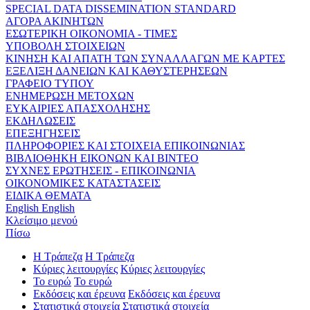
SPECIAL DATA DISSEMINATION STANDARD
ΑΓΟΡΑ ΑΚΙΝΗΤΩΝ
ΕΣΩΤΕΡΙΚΗ ΟΙΚΟΝΟΜΙΑ - ΤΙΜΕΣ
ΥΠΟΒΟΛΗ ΣΤΟΙΧΕΙΩΝ
ΚΙΝΗΣΗ ΚΑΙ ΑΠΑΤΗ ΤΩΝ ΣΥΝΑΛΛΑΓΩΝ ΜΕ ΚΑΡΤΕΣ
ΕΞΕΛΙΞΗ ΔΑΝΕΙΩΝ ΚΑΙ ΚΑΘΥΣΤΕΡΗΣΕΩΝ
ΓΡΑΦΕΙΟ ΤΥΠΟΥ
ΕΝΗΜΕΡΩΣΗ ΜΕΤΟΧΩΝ
ΕΥΚΑΙΡΙΕΣ ΑΠΑΣΧΟΛΗΣΗΣ
ΕΚΔΗΛΩΣΕΙΣ
ΕΠΕΞΗΓΗΣΕΙΣ
ΠΛΗΡΟΦΟΡΙΕΣ ΚΑΙ ΣΤΟΙΧΕΙΑ ΕΠΙΚΟΙΝΩΝΙΑΣ
ΒΙΒΛΙΟΘΗΚΗ ΕΙΚΟΝΩΝ ΚΑΙ ΒΙΝΤΕΟ
ΣΥΧΝΕΣ ΕΡΩΤΗΣΕΙΣ - ΕΠΙΚΟΙΝΩΝΙΑ
ΟΙΚΟΝΟΜΙΚΕΣ ΚΑΤΑΣΤΑΣΕΙΣ
ΕΙΔΙΚΑ ΘΕΜΑΤΑ
English
English
Κλείσιμο μενού
Πίσω
Η Τράπεζα
Η Τράπεζα
Κύριες λειτουργίες
Κύριες λειτουργίες
Το ευρώ
Το ευρώ
Εκδόσεις και έρευνα
Εκδόσεις και έρευνα
Στατιστικά στοιχεία
Στατιστικά στοιχεία