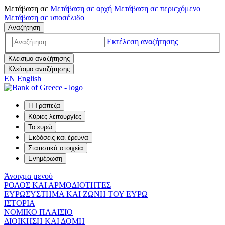
Μετάβαση σε
Μετάβαση σε
αρχή
Μετάβαση σε
περιεχόμενο
Μετάβαση σε
υποσέλιδο
Αναζήτηση
Εκτέλεση αναζήτησης
Κλείσιμο αναζήτησης
Κλείσιμο αναζήτησης
EN
English
Η Τράπεζα
Κύριες λειτουργίες
Το ευρώ
Εκδόσεις και έρευνα
Στατιστικά στοιχεία
Ενημέρωση
Άνοιγμα μενού
ΡΟΛΟΣ ΚΑΙ ΑΡΜΟΔΙΟΤΗΤΕΣ
ΕΥΡΩΣΥΣΤΗΜΑ ΚΑΙ ΖΩΝΗ ΤΟΥ ΕΥΡΩ
ΙΣΤΟΡΙΑ
ΝΟΜΙΚΟ ΠΛΑΙΣΙΟ
ΔΙΟΙΚΗΣΗ ΚΑΙ ΔΟΜΗ