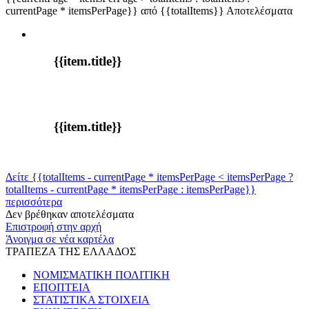
currentPage * itemsPerPage}} από {{totalItems}} Αποτελέσματα
{{item.title}}
{{item.title}}
Δείτε {{totalItems - currentPage * itemsPerPage < itemsPerPage ?
totalItems - currentPage * itemsPerPage : itemsPerPage}}
περισσότερα
Δεν βρέθηκαν αποτελέσματα
Επιστροφή στην αρχή
Άνοιγμα σε νέα καρτέλα
ΤΡΑΠΕΖΑ ΤΗΣ ΕΛΛΑΔΟΣ
ΝΟΜΙΣΜΑΤΙΚΗ ΠΟΛΙΤΙΚΗ
ΕΠΟΠΤΕΙΑ
ΣΤΑΤΙΣΤΙΚΑ ΣΤΟΙΧΕΙΑ