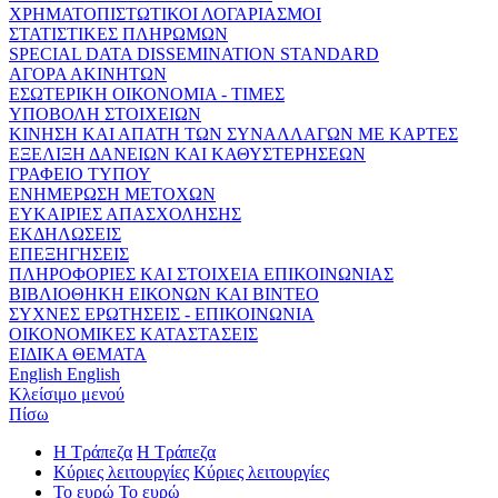
ΧΡΗΜΑΤΟΠΙΣΤΩΤΙΚΟΙ ΛΟΓΑΡΙΑΣΜΟΙ
ΣΤΑΤΙΣΤΙΚΕΣ ΠΛΗΡΩΜΩΝ
SPECIAL DATA DISSEMINATION STANDARD
ΑΓΟΡΑ ΑΚΙΝΗΤΩΝ
ΕΣΩΤΕΡΙΚΗ ΟΙΚΟΝΟΜΙΑ - ΤΙΜΕΣ
ΥΠΟΒΟΛΗ ΣΤΟΙΧΕΙΩΝ
ΚΙΝΗΣΗ ΚΑΙ ΑΠΑΤΗ ΤΩΝ ΣΥΝΑΛΛΑΓΩΝ ΜΕ ΚΑΡΤΕΣ
ΕΞΕΛΙΞΗ ΔΑΝΕΙΩΝ ΚΑΙ ΚΑΘΥΣΤΕΡΗΣΕΩΝ
ΓΡΑΦΕΙΟ ΤΥΠΟΥ
ΕΝΗΜΕΡΩΣΗ ΜΕΤΟΧΩΝ
ΕΥΚΑΙΡΙΕΣ ΑΠΑΣΧΟΛΗΣΗΣ
ΕΚΔΗΛΩΣΕΙΣ
ΕΠΕΞΗΓΗΣΕΙΣ
ΠΛΗΡΟΦΟΡΙΕΣ ΚΑΙ ΣΤΟΙΧΕΙΑ ΕΠΙΚΟΙΝΩΝΙΑΣ
ΒΙΒΛΙΟΘΗΚΗ ΕΙΚΟΝΩΝ ΚΑΙ ΒΙΝΤΕΟ
ΣΥΧΝΕΣ ΕΡΩΤΗΣΕΙΣ - ΕΠΙΚΟΙΝΩΝΙΑ
ΟΙΚΟΝΟΜΙΚΕΣ ΚΑΤΑΣΤΑΣΕΙΣ
ΕΙΔΙΚΑ ΘΕΜΑΤΑ
English
English
Κλείσιμο μενού
Πίσω
Η Τράπεζα
Η Τράπεζα
Κύριες λειτουργίες
Κύριες λειτουργίες
Το ευρώ
Το ευρώ