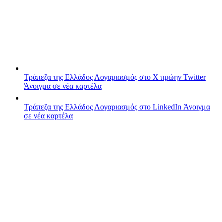
Τράπεζα της Ελλάδος
Λογαριασμός στο X πρώην Twitter
Άνοιγμα σε νέα καρτέλα
Τράπεζα της Ελλάδος
Λογαριασμός στο LinkedIn
Άνοιγμα
σε νέα καρτέλα