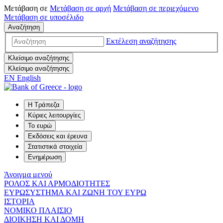
Μετάβαση σε
Μετάβαση σε
αρχή
Μετάβαση σε
περιεχόμενο
Μετάβαση σε
υποσέλιδο
Αναζήτηση
Εκτέλεση αναζήτησης
Κλείσιμο αναζήτησης
Κλείσιμο αναζήτησης
EN
English
Η Τράπεζα
Κύριες λειτουργίες
Το ευρώ
Εκδόσεις και έρευνα
Στατιστικά στοιχεία
Ενημέρωση
Άνοιγμα μενού
ΡΟΛΟΣ ΚΑΙ ΑΡΜΟΔΙΟΤΗΤΕΣ
ΕΥΡΩΣΥΣΤΗΜΑ ΚΑΙ ΖΩΝΗ ΤΟΥ ΕΥΡΩ
ΙΣΤΟΡΙΑ
ΝΟΜΙΚΟ ΠΛΑΙΣΙΟ
ΔΙΟΙΚΗΣΗ ΚΑΙ ΔΟΜΗ