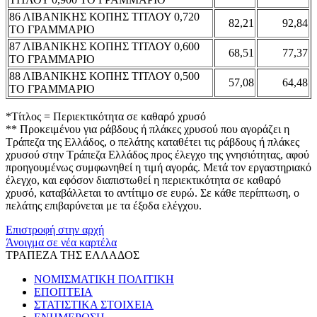
86 ΛΙΒΑΝΙΚΗΣ ΚΟΠΗΣ ΤΙΤΛΟΥ 0,720
82,21
92,84
ΤΟ ΓΡΑΜΜΑΡΙΟ
87 ΛΙΒΑΝΙΚΗΣ ΚΟΠΗΣ ΤΙΤΛΟΥ 0,600
68,51
77,37
ΤΟ ΓΡΑΜΜΑΡΙΟ
88 ΛΙΒΑΝΙΚΗΣ ΚΟΠΗΣ ΤΙΤΛΟΥ 0,500
57,08
64,48
ΤΟ ΓΡΑΜΜΑΡΙΟ
*Τίτλος = Περιεκτικότητα σε καθαρό χρυσό
** Προκειμένου για ράβδους ή πλάκες χρυσού που αγοράζει η
Τράπεζα της Ελλάδος, ο πελάτης καταθέτει τις ράβδους ή πλάκες
χρυσού στην Τράπεζα Ελλάδος προς έλεγχο της γνησιότητας, αφού
προηγουμένως συμφωνηθεί η τιμή αγοράς. Μετά τον εργαστηριακό
έλεγχο, και εφόσον διαπιστωθεί η περιεκτικότητα σε καθαρό
χρυσό, καταβάλλεται το αντίτιμο σε ευρώ. Σε κάθε περίπτωση, ο
πελάτης επιβαρύνεται με τα έξοδα ελέγχου.
Επιστροφή στην αρχή
Άνοιγμα σε νέα καρτέλα
ΤΡΑΠΕΖΑ ΤΗΣ ΕΛΛΑΔΟΣ
ΝΟΜΙΣΜΑΤΙΚΗ ΠΟΛΙΤΙΚΗ
ΕΠΟΠΤΕΙΑ
ΣΤΑΤΙΣΤΙΚΑ ΣΤΟΙΧΕΙΑ