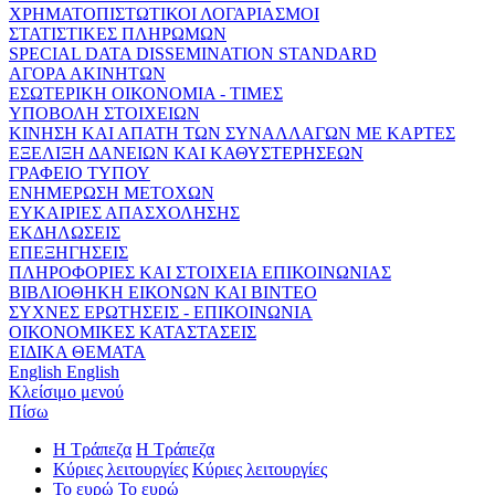
ΧΡΗΜΑΤΟΠΙΣΤΩΤΙΚΟΙ ΛΟΓΑΡΙΑΣΜΟΙ
ΣΤΑΤΙΣΤΙΚΕΣ ΠΛΗΡΩΜΩΝ
SPECIAL DATA DISSEMINATION STANDARD
ΑΓΟΡΑ ΑΚΙΝΗΤΩΝ
ΕΣΩΤΕΡΙΚΗ ΟΙΚΟΝΟΜΙΑ - ΤΙΜΕΣ
ΥΠΟΒΟΛΗ ΣΤΟΙΧΕΙΩΝ
ΚΙΝΗΣΗ ΚΑΙ ΑΠΑΤΗ ΤΩΝ ΣΥΝΑΛΛΑΓΩΝ ΜΕ ΚΑΡΤΕΣ
ΕΞΕΛΙΞΗ ΔΑΝΕΙΩΝ ΚΑΙ ΚΑΘΥΣΤΕΡΗΣΕΩΝ
ΓΡΑΦΕΙΟ ΤΥΠΟΥ
ΕΝΗΜΕΡΩΣΗ ΜΕΤΟΧΩΝ
ΕΥΚΑΙΡΙΕΣ ΑΠΑΣΧΟΛΗΣΗΣ
ΕΚΔΗΛΩΣΕΙΣ
ΕΠΕΞΗΓΗΣΕΙΣ
ΠΛΗΡΟΦΟΡΙΕΣ ΚΑΙ ΣΤΟΙΧΕΙΑ ΕΠΙΚΟΙΝΩΝΙΑΣ
ΒΙΒΛΙΟΘΗΚΗ ΕΙΚΟΝΩΝ ΚΑΙ ΒΙΝΤΕΟ
ΣΥΧΝΕΣ ΕΡΩΤΗΣΕΙΣ - ΕΠΙΚΟΙΝΩΝΙΑ
ΟΙΚΟΝΟΜΙΚΕΣ ΚΑΤΑΣΤΑΣΕΙΣ
ΕΙΔΙΚΑ ΘΕΜΑΤΑ
English
English
Κλείσιμο μενού
Πίσω
Η Τράπεζα
Η Τράπεζα
Κύριες λειτουργίες
Κύριες λειτουργίες
Το ευρώ
Το ευρώ