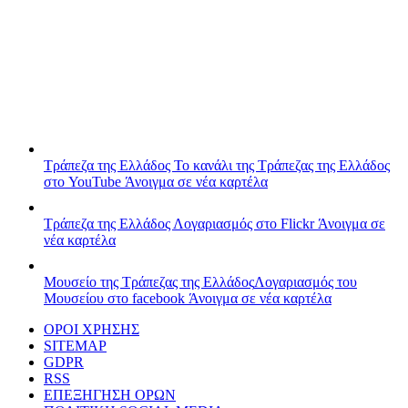
Τράπεζα της Ελλάδος
Το κανάλι της Τράπεζας της Ελλάδος
στο YouTube
Άνοιγμα σε νέα καρτέλα
Τράπεζα της Ελλάδος
Λογαριασμός στο Flickr
Άνοιγμα σε
νέα καρτέλα
Μουσείο της Τράπεζας της Ελλάδος
Λογαριασμός του
Μουσείου στο facebook
Άνοιγμα σε νέα καρτέλα
ΟΡΟΙ ΧΡΗΣΗΣ
SITEMAP
GDPR
RSS
ΕΠΕΞΗΓΗΣΗ ΟΡΩΝ