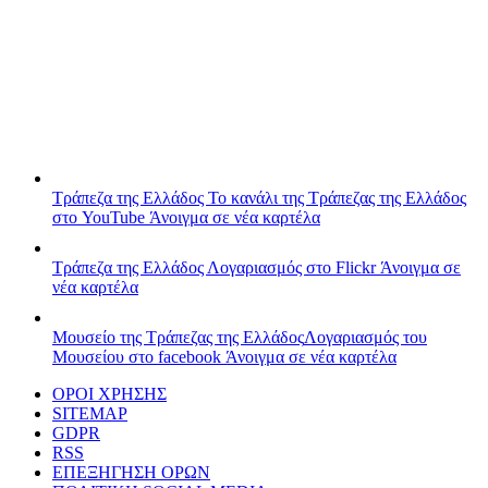
Τράπεζα της Ελλάδος
Το κανάλι της Τράπεζας της Ελλάδος
στο YouTube
Άνοιγμα σε νέα καρτέλα
Τράπεζα της Ελλάδος
Λογαριασμός στο Flickr
Άνοιγμα σε
νέα καρτέλα
Μουσείο της Τράπεζας της Ελλάδος
Λογαριασμός του
Μουσείου στο facebook
Άνοιγμα σε νέα καρτέλα
ΟΡΟΙ ΧΡΗΣΗΣ
SITEMAP
GDPR
RSS
ΕΠΕΞΗΓΗΣΗ ΟΡΩΝ