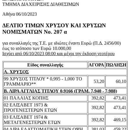
ΤΜΗΜΑ ΔΙΑΧΕΙΡΙΣΗΣ ΔΙΑΘΕΣΙΜΩΝ
Αθήνα 06/10/2023
ΔΕΛΤΙΟ ΤΙΜΩΝ ΧΡΥΣΟΥ ΚΑΙ ΧΡΥΣΩΝ
ΝΟΜΙΣΜΑΤΩΝ No. 207 α
για συναλλαγές της Τ.Ε. με ιδιώτες έναντι Ευρώ (Π.Δ. 2456/00)
έως το ισόποσο των Ευρώ 10.000,00
Ισχύει από 06/10/2023 08:00 και μέχρι την έκδοση νεοτέρου
Είδος συναλλαγής
ΑΓΟΡΑ
ΠΩΛΗΣΗ
Α. ΧΡΥΣΟΣ
99 ΧΡΥΣΟΣ ΤΙΤΛΟΥ * 0,995 - 1,000 ΤΟ
53,20
60,10
ΓΡΑΜΜΑΡΙΟ**
Β. ΛΙΡΑ ΑΓΓΛΙΑΣ ΤΙΤΛΟΥ 0,9166 (ΓΡΑΜ. 7,940 - 7,988)
01 ΠΑΛΑΙΑΣ ΚΟΠΗΣ
392,82
473,41
02 ΕΛΙΣΑΒΕΤ 1973 &
392,82
473,41
ΠΡΟΓΕΝΕΣΤΕΡΩΝ ΕΤΩΝ
03 ΕΛΙΣΑΒΕΤ 1974 &
392,82
469,15
ΜΕΤΑΓΕΝΕΣΤΕΡΩΝ ΕΤΩΝ
04 ΛΙΡΑ ΕΛΑΤΤΩΜΑΤΙΚΗ ΣΤΗΝ ΟΨΗ
381,03
459,22