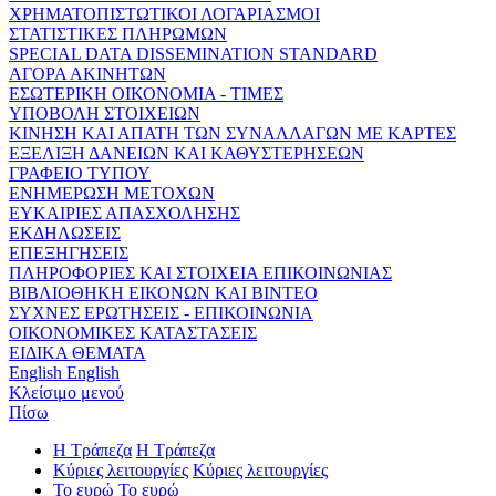
ΧΡΗΜΑΤΟΠΙΣΤΩΤΙΚΟΙ ΛΟΓΑΡΙΑΣΜΟΙ
ΣΤΑΤΙΣΤΙΚΕΣ ΠΛΗΡΩΜΩΝ
SPECIAL DATA DISSEMINATION STANDARD
ΑΓΟΡΑ ΑΚΙΝΗΤΩΝ
ΕΣΩΤΕΡΙΚΗ ΟΙΚΟΝΟΜΙΑ - ΤΙΜΕΣ
ΥΠΟΒΟΛΗ ΣΤΟΙΧΕΙΩΝ
ΚΙΝΗΣΗ ΚΑΙ ΑΠΑΤΗ ΤΩΝ ΣΥΝΑΛΛΑΓΩΝ ΜΕ ΚΑΡΤΕΣ
ΕΞΕΛΙΞΗ ΔΑΝΕΙΩΝ ΚΑΙ ΚΑΘΥΣΤΕΡΗΣΕΩΝ
ΓΡΑΦΕΙΟ ΤΥΠΟΥ
ΕΝΗΜΕΡΩΣΗ ΜΕΤΟΧΩΝ
ΕΥΚΑΙΡΙΕΣ ΑΠΑΣΧΟΛΗΣΗΣ
ΕΚΔΗΛΩΣΕΙΣ
ΕΠΕΞΗΓΗΣΕΙΣ
ΠΛΗΡΟΦΟΡΙΕΣ ΚΑΙ ΣΤΟΙΧΕΙΑ ΕΠΙΚΟΙΝΩΝΙΑΣ
ΒΙΒΛΙΟΘΗΚΗ ΕΙΚΟΝΩΝ ΚΑΙ ΒΙΝΤΕΟ
ΣΥΧΝΕΣ ΕΡΩΤΗΣΕΙΣ - ΕΠΙΚΟΙΝΩΝΙΑ
ΟΙΚΟΝΟΜΙΚΕΣ ΚΑΤΑΣΤΑΣΕΙΣ
ΕΙΔΙΚΑ ΘΕΜΑΤΑ
English
English
Κλείσιμο μενού
Πίσω
Η Τράπεζα
Η Τράπεζα
Κύριες λειτουργίες
Κύριες λειτουργίες
Το ευρώ
Το ευρώ