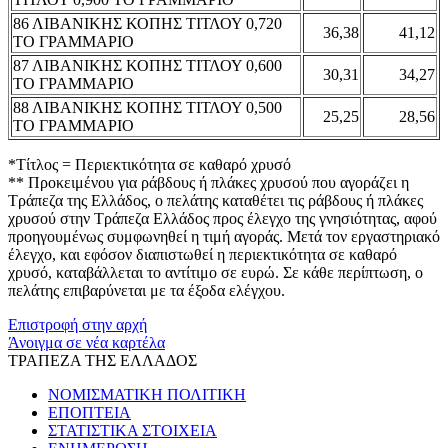
86 ΛΙΒΑΝΙΚΗΣ ΚΟΠΗΣ ΤΙΤΛΟΥ 0,720
36,38
41,12
ΤΟ ΓΡΑΜΜΑΡΙΟ
87 ΛΙΒΑΝΙΚΗΣ ΚΟΠΗΣ ΤΙΤΛΟΥ 0,600
30,31
34,27
ΤΟ ΓΡΑΜΜΑΡΙΟ
88 ΛΙΒΑΝΙΚΗΣ ΚΟΠΗΣ ΤΙΤΛΟΥ 0,500
25,25
28,56
ΤΟ ΓΡΑΜΜΑΡΙΟ
*Τίτλος = Περιεκτικότητα σε καθαρό χρυσό
** Προκειμένου για ράβδους ή πλάκες χρυσού που αγοράζει η
Τράπεζα της Ελλάδος, ο πελάτης καταθέτει τις ράβδους ή πλάκες
χρυσού στην Τράπεζα Ελλάδος προς έλεγχο της γνησιότητας, αφού
προηγουμένως συμφωνηθεί η τιμή αγοράς. Μετά τον εργαστηριακό
έλεγχο, και εφόσον διαπιστωθεί η περιεκτικότητα σε καθαρό
χρυσό, καταβάλλεται το αντίτιμο σε ευρώ. Σε κάθε περίπτωση, ο
πελάτης επιβαρύνεται με τα έξοδα ελέγχου.
Επιστροφή στην αρχή
Άνοιγμα σε νέα καρτέλα
ΤΡΑΠΕΖΑ ΤΗΣ ΕΛΛΑΔΟΣ
ΝΟΜΙΣΜΑΤΙΚΗ ΠΟΛΙΤΙΚΗ
ΕΠΟΠΤΕΙΑ
ΣΤΑΤΙΣΤΙΚΑ ΣΤΟΙΧΕΙΑ