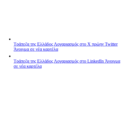
Τράπεζα της Ελλάδος
Λογαριασμός στο X πρώην Twitter
Άνοιγμα σε νέα καρτέλα
Τράπεζα της Ελλάδος
Λογαριασμός στο LinkedIn
Άνοιγμα
σε νέα καρτέλα