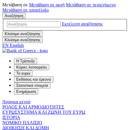
Μετάβαση σε
Μετάβαση σε
αρχή
Μετάβαση σε
περιεχόμενο
Μετάβαση σε
υποσέλιδο
Αναζήτηση
Εκτέλεση αναζήτησης
Κλείσιμο αναζήτησης
Κλείσιμο αναζήτησης
EN
English
Η Τράπεζα
Κύριες λειτουργίες
Το ευρώ
Εκδόσεις και έρευνα
Στατιστικά στοιχεία
Ενημέρωση
Άνοιγμα μενού
ΡΟΛΟΣ ΚΑΙ ΑΡΜΟΔΙΟΤΗΤΕΣ
ΕΥΡΩΣΥΣΤΗΜΑ ΚΑΙ ΖΩΝΗ ΤΟΥ ΕΥΡΩ
ΙΣΤΟΡΙΑ
ΝΟΜΙΚΟ ΠΛΑΙΣΙΟ
ΔΙΟΙΚΗΣΗ ΚΑΙ ΔΟΜΗ