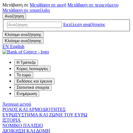
Μετάβαση σε
Μετάβαση σε
αρχή
Μετάβαση σε
περιεχόμενο
Μετάβαση σε
υποσέλιδο
Αναζήτηση
Εκτέλεση αναζήτησης
Κλείσιμο αναζήτησης
Κλείσιμο αναζήτησης
EN
English
Η Τράπεζα
Κύριες λειτουργίες
Το ευρώ
Εκδόσεις και έρευνα
Στατιστικά στοιχεία
Ενημέρωση
Άνοιγμα μενού
ΡΟΛΟΣ ΚΑΙ ΑΡΜΟΔΙΟΤΗΤΕΣ
ΕΥΡΩΣΥΣΤΗΜΑ ΚΑΙ ΖΩΝΗ ΤΟΥ ΕΥΡΩ
ΙΣΤΟΡΙΑ
ΝΟΜΙΚΟ ΠΛΑΙΣΙΟ
ΔΙΟΙΚΗΣΗ ΚΑΙ ΔΟΜΗ