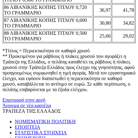
86 ΛΙΒΑΝΙΚΗΣ ΚΟΠΗΣ ΤΙΤΛΟΥ 0,720
36,97
41,78
ΤΟ ΓΡΑΜΜΑΡΙΟ
87 ΛΙΒΑΝΙΚΗΣ ΚΟΠΗΣ ΤΙΤΛΟΥ 0,600
30,80
34,82
ΤΟ ΓΡΑΜΜΑΡΙΟ
88 ΛΙΒΑΝΙΚΗΣ ΚΟΠΗΣ ΤΙΤΛΟΥ 0,500
25,66
29,02
ΤΟ ΓΡΑΜΜΑΡΙΟ
*Τίτλος = Περιεκτικότητα σε καθαρό χρυσό
** Προκειμένου για ράβδους ή πλάκες χρυσού που αγοράζει η
Τράπεζα της Ελλάδος, ο πελάτης καταθέτει τις ράβδους ή πλάκες
χρυσού στην Τράπεζα Ελλάδος προς έλεγχο της γνησιότητας, αφού
προηγουμένως συμφωνηθεί η τιμή αγοράς. Μετά τον εργαστηριακό
έλεγχο, και εφόσον διαπιστωθεί η περιεκτικότητα σε καθαρό
χρυσό, καταβάλλεται το αντίτιμο σε ευρώ. Σε κάθε περίπτωση, ο
πελάτης επιβαρύνεται με τα έξοδα ελέγχου.
Επιστροφή στην αρχή
Άνοιγμα σε νέα καρτέλα
ΤΡΑΠΕΖΑ ΤΗΣ ΕΛΛΑΔΟΣ
ΝΟΜΙΣΜΑΤΙΚΗ ΠΟΛΙΤΙΚΗ
ΕΠΟΠΤΕΙΑ
ΣΤΑΤΙΣΤΙΚΑ ΣΤΟΙΧΕΙΑ