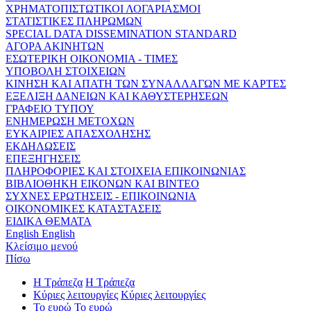
ΧΡΗΜΑΤΟΠΙΣΤΩΤΙΚΟΙ ΛΟΓΑΡΙΑΣΜΟΙ
ΣΤΑΤΙΣΤΙΚΕΣ ΠΛΗΡΩΜΩΝ
SPECIAL DATA DISSEMINATION STANDARD
ΑΓΟΡΑ ΑΚΙΝΗΤΩΝ
ΕΣΩΤΕΡΙΚΗ ΟΙΚΟΝΟΜΙΑ - ΤΙΜΕΣ
ΥΠΟΒΟΛΗ ΣΤΟΙΧΕΙΩΝ
ΚΙΝΗΣΗ ΚΑΙ ΑΠΑΤΗ ΤΩΝ ΣΥΝΑΛΛΑΓΩΝ ΜΕ ΚΑΡΤΕΣ
ΕΞΕΛΙΞΗ ΔΑΝΕΙΩΝ ΚΑΙ ΚΑΘΥΣΤΕΡΗΣΕΩΝ
ΓΡΑΦΕΙΟ ΤΥΠΟΥ
ΕΝΗΜΕΡΩΣΗ ΜΕΤΟΧΩΝ
ΕΥΚΑΙΡΙΕΣ ΑΠΑΣΧΟΛΗΣΗΣ
ΕΚΔΗΛΩΣΕΙΣ
ΕΠΕΞΗΓΗΣΕΙΣ
ΠΛΗΡΟΦΟΡΙΕΣ ΚΑΙ ΣΤΟΙΧΕΙΑ ΕΠΙΚΟΙΝΩΝΙΑΣ
ΒΙΒΛΙΟΘΗΚΗ ΕΙΚΟΝΩΝ ΚΑΙ ΒΙΝΤΕΟ
ΣΥΧΝΕΣ ΕΡΩΤΗΣΕΙΣ - ΕΠΙΚΟΙΝΩΝΙΑ
ΟΙΚΟΝΟΜΙΚΕΣ ΚΑΤΑΣΤΑΣΕΙΣ
ΕΙΔΙΚΑ ΘΕΜΑΤΑ
English
English
Κλείσιμο μενού
Πίσω
Η Τράπεζα
Η Τράπεζα
Κύριες λειτουργίες
Κύριες λειτουργίες
Το ευρώ
Το ευρώ