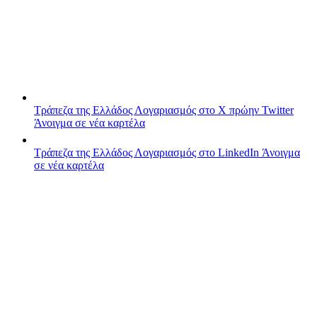
Τράπεζα της Ελλάδος
Λογαριασμός στο X πρώην Twitter
Άνοιγμα σε νέα καρτέλα
Τράπεζα της Ελλάδος
Λογαριασμός στο LinkedIn
Άνοιγμα
σε νέα καρτέλα