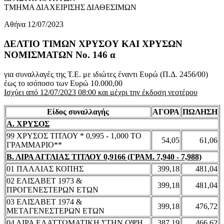
ΤΜΗΜΑ ΔΙΑΧΕΙΡΙΣΗΣ ΔΙΑΘΕΣΙΜΩΝ
Αθήνα 12/07/2023
ΔΕΛΤΙΟ ΤΙΜΩΝ ΧΡΥΣΟΥ ΚΑΙ ΧΡΥΣΩΝ
ΝΟΜΙΣΜΑΤΩΝ No. 146 α
για συναλλαγές της Τ.Ε. με ιδιώτες έναντι Ευρώ (Π.Δ. 2456/00)
έως το ισόποσο των Ευρώ 10.000,00
Ισχύει από 12/07/2023 08:00 και μέχρι την έκδοση νεοτέρου
Είδος συναλλαγής
ΑΓΟΡΑ
ΠΩΛΗΣΗ
Α. ΧΡΥΣΟΣ
99 ΧΡΥΣΟΣ ΤΙΤΛΟΥ * 0,995 - 1,000 ΤΟ
54,05
61,06
ΓΡΑΜΜΑΡΙΟ**
Β. ΛΙΡΑ ΑΓΓΛΙΑΣ ΤΙΤΛΟΥ 0,9166 (ΓΡΑΜ. 7,940 - 7,988)
01 ΠΑΛΑΙΑΣ ΚΟΠΗΣ
399,18
481,04
02 ΕΛΙΣΑΒΕΤ 1973 &
399,18
481,04
ΠΡΟΓΕΝΕΣΤΕΡΩΝ ΕΤΩΝ
03 ΕΛΙΣΑΒΕΤ 1974 &
399,18
476,72
ΜΕΤΑΓΕΝΕΣΤΕΡΩΝ ΕΤΩΝ
04 ΛΙΡΑ ΕΛΑΤΤΩΜΑΤΙΚΗ ΣΤΗΝ ΟΨΗ
387,19
466,62