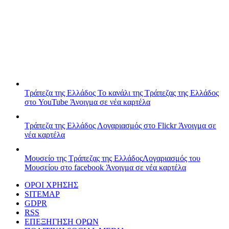
Τράπεζα της Ελλάδος
Το κανάλι της Τράπεζας της Ελλάδος
στο YouTube
Άνοιγμα σε νέα καρτέλα
Τράπεζα της Ελλάδος
Λογαριασμός στο Flickr
Άνοιγμα σε
νέα καρτέλα
Μουσείο της Τράπεζας της Ελλάδος
Λογαριασμός του
Μουσείου στο facebook
Άνοιγμα σε νέα καρτέλα
ΟΡΟΙ ΧΡΗΣΗΣ
SITEMAP
GDPR
RSS
ΕΠΕΞΗΓΗΣΗ ΟΡΩΝ