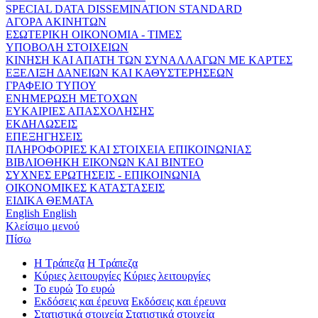
SPECIAL DATA DISSEMINATION STANDARD
ΑΓΟΡΑ ΑΚΙΝΗΤΩΝ
ΕΣΩΤΕΡΙΚΗ ΟΙΚΟΝΟΜΙΑ - ΤΙΜΕΣ
ΥΠΟΒΟΛΗ ΣΤΟΙΧΕΙΩΝ
ΚΙΝΗΣΗ ΚΑΙ ΑΠΑΤΗ ΤΩΝ ΣΥΝΑΛΛΑΓΩΝ ΜΕ ΚΑΡΤΕΣ
ΕΞΕΛΙΞΗ ΔΑΝΕΙΩΝ ΚΑΙ ΚΑΘΥΣΤΕΡΗΣΕΩΝ
ΓΡΑΦΕΙΟ ΤΥΠΟΥ
ΕΝΗΜΕΡΩΣΗ ΜΕΤΟΧΩΝ
ΕΥΚΑΙΡΙΕΣ ΑΠΑΣΧΟΛΗΣΗΣ
ΕΚΔΗΛΩΣΕΙΣ
ΕΠΕΞΗΓΗΣΕΙΣ
ΠΛΗΡΟΦΟΡΙΕΣ ΚΑΙ ΣΤΟΙΧΕΙΑ ΕΠΙΚΟΙΝΩΝΙΑΣ
ΒΙΒΛΙΟΘΗΚΗ ΕΙΚΟΝΩΝ ΚΑΙ ΒΙΝΤΕΟ
ΣΥΧΝΕΣ ΕΡΩΤΗΣΕΙΣ - ΕΠΙΚΟΙΝΩΝΙΑ
ΟΙΚΟΝΟΜΙΚΕΣ ΚΑΤΑΣΤΑΣΕΙΣ
ΕΙΔΙΚΑ ΘΕΜΑΤΑ
English
English
Κλείσιμο μενού
Πίσω
Η Τράπεζα
Η Τράπεζα
Κύριες λειτουργίες
Κύριες λειτουργίες
Το ευρώ
Το ευρώ
Εκδόσεις και έρευνα
Εκδόσεις και έρευνα
Στατιστικά στοιχεία
Στατιστικά στοιχεία