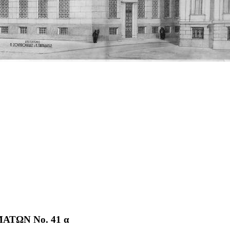
ΤΩΝ No. 41 α