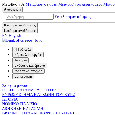
Μετάβαση σε
Μετάβαση σε
αρχή
Μετάβαση σε
περιεχόμενο
Μετάβ
Αναζήτηση
Εκτέλεση αναζήτησης
Κλείσιμο αναζήτησης
Κλείσιμο αναζήτησης
EN
English
Η Τράπεζα
Κύριες λειτουργίες
Το ευρώ
Εκδόσεις και έρευνα
Στατιστικά στοιχεία
Ενημέρωση
Άνοιγμα μενού
ΡΟΛΟΣ ΚΑΙ ΑΡΜΟΔΙΟΤΗΤΕΣ
ΕΥΡΩΣΥΣΤΗΜΑ ΚΑΙ ΖΩΝΗ ΤΟΥ ΕΥΡΩ
ΙΣΤΟΡΙΑ
ΝΟΜΙΚΟ ΠΛΑΙΣΙΟ
ΔΙΟΙΚΗΣΗ ΚΑΙ ΔΟΜΗ
ΒΙΩΣΙΜΟΤΗΤΑ - ΚΟΙΝΩΝΙΚΗ ΕΥΘΥΝΗ