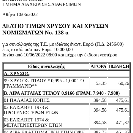
ΤΜΗΜΑ ΔΙΑΧΕΙΡΙΣΗΣ ΔΙΑΘΕΣΙΜΩΝ
Αθήνα 10/06/2022
ΔΕΛΤΙΟ ΤΙΜΩΝ ΧΡΥΣΟΥ ΚΑΙ ΧΡΥΣΩΝ
ΝΟΜΙΣΜΑΤΩΝ No. 138 α
για συναλλαγές της Τ.Ε. με ιδιώτες έναντι Ευρώ (Π.Δ. 2456/00)
έως το ισόποσο των Ευρώ 10.000,00
Ισχύει από 10/06/2022 08:00 και μέχρι την έκδοση νεοτέρου
Είδος συναλλαγής
ΑΓΟΡΑ
ΠΩΛΗΣΗ
Α. ΧΡΥΣΟΣ
99 ΧΡΥΣΟΣ ΤΙΤΛΟΥ * 0,995 - 1,000 ΤΟ
53,35
60,26
ΓΡΑΜΜΑΡΙΟ**
Β. ΛΙΡΑ ΑΓΓΛΙΑΣ ΤΙΤΛΟΥ 0,9166 (ΓΡΑΜ. 7,940 - 7,988)
01 ΠΑΛΑΙΑΣ ΚΟΠΗΣ
394,58
475,61
02 ΕΛΙΣΑΒΕΤ 1973 &
394,58
475,61
ΠΡΟΓΕΝΕΣΤΕΡΩΝ ΕΤΩΝ
03 ΕΛΙΣΑΒΕΤ 1974 &
394,58
471,37
ΜΕΤΑΓΕΝΕΣΤΕΡΩΝ ΕΤΩΝ
04 ΛΙΡΑ ΕΛΑΤΤΩΜΑΤΙΚΗ ΣΤΗΝ ΟΨΗ
382,73
461,35