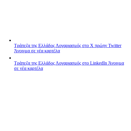
Τράπεζα της Ελλάδος
Λογαριασμός στο X πρώην Twitter
Άνοιγμα σε νέα καρτέλα
Τράπεζα της Ελλάδος
Λογαριασμός στο LinkedIn
Άνοιγμα
σε νέα καρτέλα