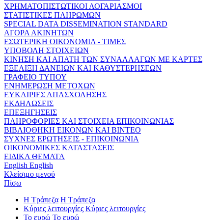
ΧΡΗΜΑΤΟΠΙΣΤΩΤΙΚΟΙ ΛΟΓΑΡΙΑΣΜΟΙ
ΣΤΑΤΙΣΤΙΚΕΣ ΠΛΗΡΩΜΩΝ
SPECIAL DATA DISSEMINATION STANDARD
ΑΓΟΡΑ ΑΚΙΝΗΤΩΝ
ΕΣΩΤΕΡΙΚΗ ΟΙΚΟΝΟΜΙΑ - ΤΙΜΕΣ
ΥΠΟΒΟΛΗ ΣΤΟΙΧΕΙΩΝ
ΚΙΝΗΣΗ ΚΑΙ ΑΠΑΤΗ ΤΩΝ ΣΥΝΑΛΛΑΓΩΝ ΜΕ ΚΑΡΤΕΣ
ΕΞΕΛΙΞΗ ΔΑΝΕΙΩΝ ΚΑΙ ΚΑΘΥΣΤΕΡΗΣΕΩΝ
ΓΡΑΦΕΙΟ ΤΥΠΟΥ
ΕΝΗΜΕΡΩΣΗ ΜΕΤΟΧΩΝ
ΕΥΚΑΙΡΙΕΣ ΑΠΑΣΧΟΛΗΣΗΣ
ΕΚΔΗΛΩΣΕΙΣ
ΕΠΕΞΗΓΗΣΕΙΣ
ΠΛΗΡΟΦΟΡΙΕΣ ΚΑΙ ΣΤΟΙΧΕΙΑ ΕΠΙΚΟΙΝΩΝΙΑΣ
ΒΙΒΛΙΟΘΗΚΗ ΕΙΚΟΝΩΝ ΚΑΙ ΒΙΝΤΕΟ
ΣΥΧΝΕΣ ΕΡΩΤΗΣΕΙΣ - ΕΠΙΚΟΙΝΩΝΙΑ
ΟΙΚΟΝΟΜΙΚΕΣ ΚΑΤΑΣΤΑΣΕΙΣ
ΕΙΔΙΚΑ ΘΕΜΑΤΑ
English
English
Κλείσιμο μενού
Πίσω
Η Τράπεζα
Η Τράπεζα
Κύριες λειτουργίες
Κύριες λειτουργίες
Το ευρώ
Το ευρώ