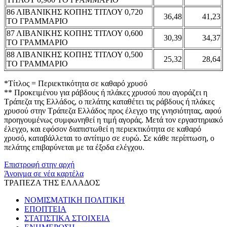
86 ΛΙΒΑΝΙΚΗΣ ΚΟΠΗΣ ΤΙΤΛΟΥ 0,720
36,48
41,23
ΤΟ ΓΡΑΜΜΑΡΙΟ
87 ΛΙΒΑΝΙΚΗΣ ΚΟΠΗΣ ΤΙΤΛΟΥ 0,600
30,39
34,37
ΤΟ ΓΡΑΜΜΑΡΙΟ
88 ΛΙΒΑΝΙΚΗΣ ΚΟΠΗΣ ΤΙΤΛΟΥ 0,500
25,32
28,64
ΤΟ ΓΡΑΜΜΑΡΙΟ
*Τίτλος = Περιεκτικότητα σε καθαρό χρυσό
** Προκειμένου για ράβδους ή πλάκες χρυσού που αγοράζει η
Τράπεζα της Ελλάδος, ο πελάτης καταθέτει τις ράβδους ή πλάκες
χρυσού στην Τράπεζα Ελλάδος προς έλεγχο της γνησιότητας, αφού
προηγουμένως συμφωνηθεί η τιμή αγοράς. Μετά τον εργαστηριακό
έλεγχο, και εφόσον διαπιστωθεί η περιεκτικότητα σε καθαρό
χρυσό, καταβάλλεται το αντίτιμο σε ευρώ. Σε κάθε περίπτωση, ο
πελάτης επιβαρύνεται με τα έξοδα ελέγχου.
Επιστροφή στην αρχή
Άνοιγμα σε νέα καρτέλα
ΤΡΑΠΕΖΑ ΤΗΣ ΕΛΛΑΔΟΣ
ΝΟΜΙΣΜΑΤΙΚΗ ΠΟΛΙΤΙΚΗ
ΕΠΟΠΤΕΙΑ
ΣΤΑΤΙΣΤΙΚΑ ΣΤΟΙΧΕΙΑ