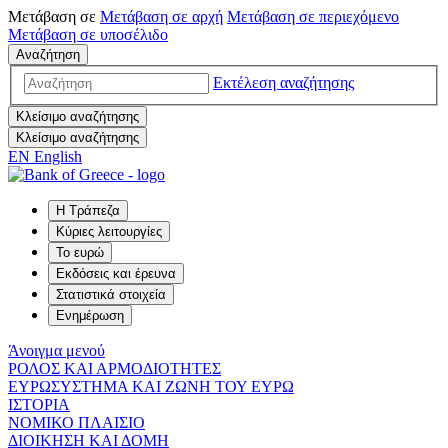
Μετάβαση σε
Μετάβαση σε
αρχή
Μετάβαση σε
περιεχόμενο
Μετάβαση σε
υποσέλιδο
Αναζήτηση
Εκτέλεση αναζήτησης
Κλείσιμο αναζήτησης
Κλείσιμο αναζήτησης
EN
English
Η Τράπεζα
Κύριες λειτουργίες
Το ευρώ
Εκδόσεις και έρευνα
Στατιστικά στοιχεία
Ενημέρωση
Άνοιγμα μενού
ΡΟΛΟΣ ΚΑΙ ΑΡΜΟΔΙΟΤΗΤΕΣ
ΕΥΡΩΣΥΣΤΗΜΑ ΚΑΙ ΖΩΝΗ ΤΟΥ ΕΥΡΩ
ΙΣΤΟΡΙΑ
ΝΟΜΙΚΟ ΠΛΑΙΣΙΟ
ΔΙΟΙΚΗΣΗ ΚΑΙ ΔΟΜΗ