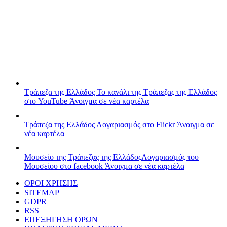
Τράπεζα της Ελλάδος
Το κανάλι της Τράπεζας της Ελλάδος
στο YouTube
Άνοιγμα σε νέα καρτέλα
Τράπεζα της Ελλάδος
Λογαριασμός στο Flickr
Άνοιγμα σε
νέα καρτέλα
Μουσείο της Τράπεζας της Ελλάδος
Λογαριασμός του
Μουσείου στο facebook
Άνοιγμα σε νέα καρτέλα
ΟΡΟΙ ΧΡΗΣΗΣ
SITEMAP
GDPR
RSS
ΕΠΕΞΗΓΗΣΗ ΟΡΩΝ