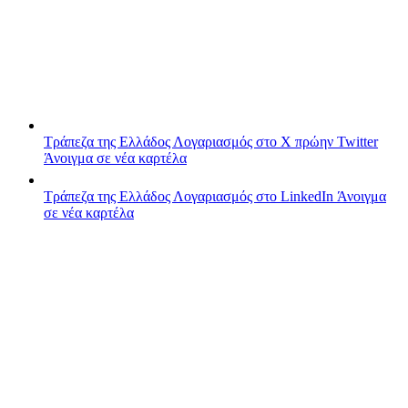
Τράπεζα της Ελλάδος
Λογαριασμός στο X πρώην Twitter
Άνοιγμα σε νέα καρτέλα
Τράπεζα της Ελλάδος
Λογαριασμός στο LinkedIn
Άνοιγμα
σε νέα καρτέλα