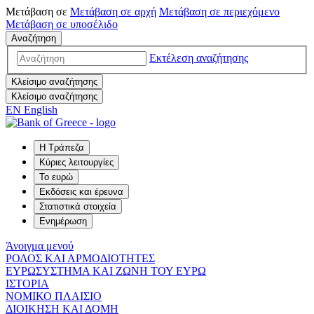
Μετάβαση σε
Μετάβαση σε
αρχή
Μετάβαση σε
περιεχόμενο
Μετάβαση σε
υποσέλιδο
Αναζήτηση
Εκτέλεση αναζήτησης
Κλείσιμο αναζήτησης
Κλείσιμο αναζήτησης
EN
English
Η Τράπεζα
Κύριες λειτουργίες
Το ευρώ
Εκδόσεις και έρευνα
Στατιστικά στοιχεία
Ενημέρωση
Άνοιγμα μενού
ΡΟΛΟΣ ΚΑΙ ΑΡΜΟΔΙΟΤΗΤΕΣ
ΕΥΡΩΣΥΣΤΗΜΑ ΚΑΙ ΖΩΝΗ ΤΟΥ ΕΥΡΩ
ΙΣΤΟΡΙΑ
ΝΟΜΙΚΟ ΠΛΑΙΣΙΟ
ΔΙΟΙΚΗΣΗ ΚΑΙ ΔΟΜΗ