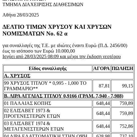
ΤΜΗΜΑ ΔΙΑΧΕΙΡΙΣΗΣ ΔΙΑΘΕΣΙΜΩΝ
Αθήνα 28/03/2025
ΔΕΛΤΙΟ ΤΙΜΩΝ ΧΡΥΣΟΥ ΚΑΙ ΧΡΥΣΩΝ
ΝΟΜΙΣΜΑΤΩΝ No. 62 α
για συναλλαγές της Τ.Ε. με ιδιώτες έναντι Ευρώ (Π.Δ. 2456/00)
έως το ισόποσο των Ευρώ 10.000,00
Ισχύει από 28/03/2025 08:09 και μέχρι την έκδοση νεοτέρου
Είδος συναλλαγής
ΑΓΟΡΑ
ΠΩΛΗΣΗ
Α. ΧΡΥΣΟΣ
99 ΧΡΥΣΟΣ ΤΙΤΛΟΥ * 0,995 - 1,000 ΤΟ
87,81
99,15
ΓΡΑΜΜΑΡΙΟ**
Β. ΛΙΡΑ ΑΓΓΛΙΑΣ ΤΙΤΛΟΥ 0,9166 (ΓΡΑΜ. 7,940 - 7,988)
01 ΠΑΛΑΙΑΣ ΚΟΠΗΣ
648,44
759,89
02 ΕΛΙΣΑΒΕΤ 1973 &
648,44
759,89
ΠΡΟΓΕΝΕΣΤΕΡΩΝ ΕΤΩΝ
03 ΕΛΙΣΑΒΕΤ 1974 &
648,44
752,86
ΜΕΤΑΓΕΝΕΣΤΕΡΩΝ ΕΤΩΝ
04 ΛΙΡΑ ΕΛΑΤΤΩΜΑΤΙΚΗ ΣΤΗΝ ΟΨΗ
628,98
737,10