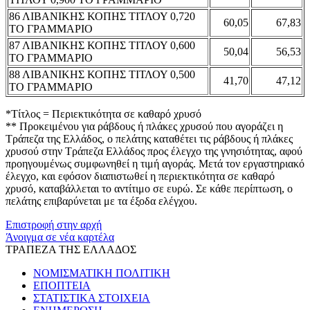
86 ΛΙΒΑΝΙΚΗΣ ΚΟΠΗΣ ΤΙΤΛΟΥ 0,720
60,05
67,83
ΤΟ ΓΡΑΜΜΑΡΙΟ
87 ΛΙΒΑΝΙΚΗΣ ΚΟΠΗΣ ΤΙΤΛΟΥ 0,600
50,04
56,53
ΤΟ ΓΡΑΜΜΑΡΙΟ
88 ΛΙΒΑΝΙΚΗΣ ΚΟΠΗΣ ΤΙΤΛΟΥ 0,500
41,70
47,12
ΤΟ ΓΡΑΜΜΑΡΙΟ
*Τίτλος = Περιεκτικότητα σε καθαρό χρυσό
** Προκειμένου για ράβδους ή πλάκες χρυσού που αγοράζει η
Τράπεζα της Ελλάδος, ο πελάτης καταθέτει τις ράβδους ή πλάκες
χρυσού στην Τράπεζα Ελλάδος προς έλεγχο της γνησιότητας, αφού
προηγουμένως συμφωνηθεί η τιμή αγοράς. Μετά τον εργαστηριακό
έλεγχο, και εφόσον διαπιστωθεί η περιεκτικότητα σε καθαρό
χρυσό, καταβάλλεται το αντίτιμο σε ευρώ. Σε κάθε περίπτωση, ο
πελάτης επιβαρύνεται με τα έξοδα ελέγχου.
Επιστροφή στην αρχή
Άνοιγμα σε νέα καρτέλα
ΤΡΑΠΕΖΑ ΤΗΣ ΕΛΛΑΔΟΣ
ΝΟΜΙΣΜΑΤΙΚΗ ΠΟΛΙΤΙΚΗ
ΕΠΟΠΤΕΙΑ
ΣΤΑΤΙΣΤΙΚΑ ΣΤΟΙΧΕΙΑ