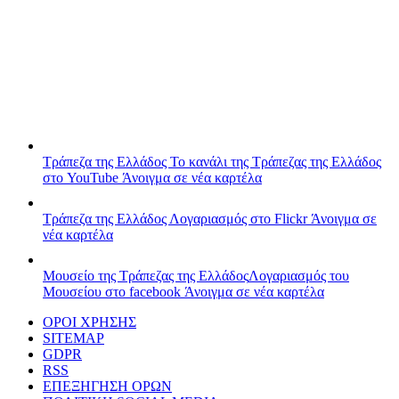
Τράπεζα της Ελλάδος
Το κανάλι της Τράπεζας της Ελλάδος
στο YouTube
Άνοιγμα σε νέα καρτέλα
Τράπεζα της Ελλάδος
Λογαριασμός στο Flickr
Άνοιγμα σε
νέα καρτέλα
Μουσείο της Τράπεζας της Ελλάδος
Λογαριασμός του
Μουσείου στο facebook
Άνοιγμα σε νέα καρτέλα
ΟΡΟΙ ΧΡΗΣΗΣ
SITEMAP
GDPR
RSS
ΕΠΕΞΗΓΗΣΗ ΟΡΩΝ