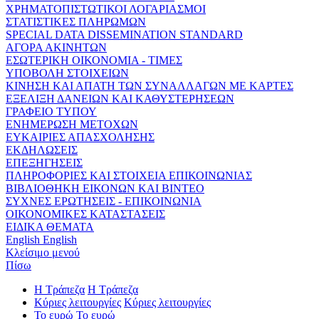
ΧΡΗΜΑΤΟΠΙΣΤΩΤΙΚΟΙ ΛΟΓΑΡΙΑΣΜΟΙ
ΣΤΑΤΙΣΤΙΚΕΣ ΠΛΗΡΩΜΩΝ
SPECIAL DATA DISSEMINATION STANDARD
ΑΓΟΡΑ ΑΚΙΝΗΤΩΝ
ΕΣΩΤΕΡΙΚΗ ΟΙΚΟΝΟΜΙΑ - ΤΙΜΕΣ
ΥΠΟΒΟΛΗ ΣΤΟΙΧΕΙΩΝ
ΚΙΝΗΣΗ ΚΑΙ ΑΠΑΤΗ ΤΩΝ ΣΥΝΑΛΛΑΓΩΝ ΜΕ ΚΑΡΤΕΣ
ΕΞΕΛΙΞΗ ΔΑΝΕΙΩΝ ΚΑΙ ΚΑΘΥΣΤΕΡΗΣΕΩΝ
ΓΡΑΦΕΙΟ ΤΥΠΟΥ
ΕΝΗΜΕΡΩΣΗ ΜΕΤΟΧΩΝ
ΕΥΚΑΙΡΙΕΣ ΑΠΑΣΧΟΛΗΣΗΣ
ΕΚΔΗΛΩΣΕΙΣ
ΕΠΕΞΗΓΗΣΕΙΣ
ΠΛΗΡΟΦΟΡΙΕΣ ΚΑΙ ΣΤΟΙΧΕΙΑ ΕΠΙΚΟΙΝΩΝΙΑΣ
ΒΙΒΛΙΟΘΗΚΗ ΕΙΚΟΝΩΝ ΚΑΙ ΒΙΝΤΕΟ
ΣΥΧΝΕΣ ΕΡΩΤΗΣΕΙΣ - ΕΠΙΚΟΙΝΩΝΙΑ
ΟΙΚΟΝΟΜΙΚΕΣ ΚΑΤΑΣΤΑΣΕΙΣ
ΕΙΔΙΚΑ ΘΕΜΑΤΑ
English
English
Κλείσιμο μενού
Πίσω
Η Τράπεζα
Η Τράπεζα
Κύριες λειτουργίες
Κύριες λειτουργίες
Το ευρώ
Το ευρώ