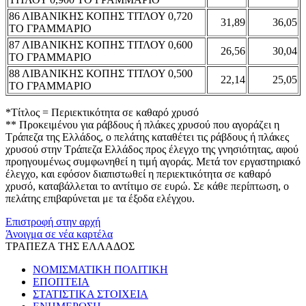
86 ΛΙΒΑΝΙΚΗΣ ΚΟΠΗΣ ΤΙΤΛΟΥ 0,720
31,89
36,05
ΤΟ ΓΡΑΜΜΑΡΙΟ
87 ΛΙΒΑΝΙΚΗΣ ΚΟΠΗΣ ΤΙΤΛΟΥ 0,600
26,56
30,04
ΤΟ ΓΡΑΜΜΑΡΙΟ
88 ΛΙΒΑΝΙΚΗΣ ΚΟΠΗΣ ΤΙΤΛΟΥ 0,500
22,14
25,05
ΤΟ ΓΡΑΜΜΑΡΙΟ
*Τίτλος = Περιεκτικότητα σε καθαρό χρυσό
** Προκειμένου για ράβδους ή πλάκες χρυσού που αγοράζει η
Τράπεζα της Ελλάδος, ο πελάτης καταθέτει τις ράβδους ή πλάκες
χρυσού στην Τράπεζα Ελλάδος προς έλεγχο της γνησιότητας, αφού
προηγουμένως συμφωνηθεί η τιμή αγοράς. Μετά τον εργαστηριακό
έλεγχο, και εφόσον διαπιστωθεί η περιεκτικότητα σε καθαρό
χρυσό, καταβάλλεται το αντίτιμο σε ευρώ. Σε κάθε περίπτωση, ο
πελάτης επιβαρύνεται με τα έξοδα ελέγχου.
Επιστροφή στην αρχή
Άνοιγμα σε νέα καρτέλα
ΤΡΑΠΕΖΑ ΤΗΣ ΕΛΛΑΔΟΣ
ΝΟΜΙΣΜΑΤΙΚΗ ΠΟΛΙΤΙΚΗ
ΕΠΟΠΤΕΙΑ
ΣΤΑΤΙΣΤΙΚΑ ΣΤΟΙΧΕΙΑ