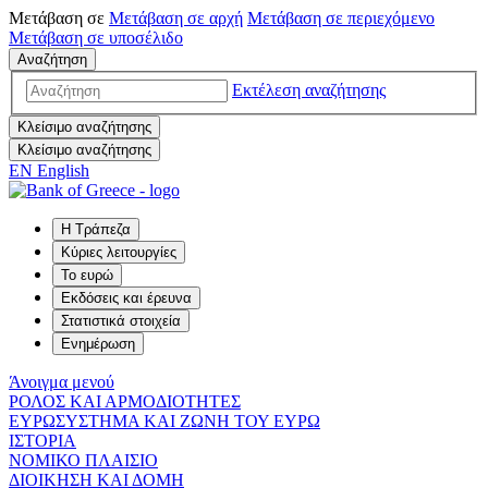
Μετάβαση σε
Μετάβαση σε
αρχή
Μετάβαση σε
περιεχόμενο
Μετάβαση σε
υποσέλιδο
Αναζήτηση
Εκτέλεση αναζήτησης
Κλείσιμο αναζήτησης
Κλείσιμο αναζήτησης
EN
English
Η Τράπεζα
Κύριες λειτουργίες
Το ευρώ
Εκδόσεις και έρευνα
Στατιστικά στοιχεία
Ενημέρωση
Άνοιγμα μενού
ΡΟΛΟΣ ΚΑΙ ΑΡΜΟΔΙΟΤΗΤΕΣ
ΕΥΡΩΣΥΣΤΗΜΑ ΚΑΙ ΖΩΝΗ ΤΟΥ ΕΥΡΩ
ΙΣΤΟΡΙΑ
ΝΟΜΙΚΟ ΠΛΑΙΣΙΟ
ΔΙΟΙΚΗΣΗ ΚΑΙ ΔΟΜΗ