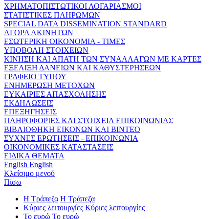
ΧΡΗΜΑΤΟΠΙΣΤΩΤΙΚΟΙ ΛΟΓΑΡΙΑΣΜΟΙ
ΣΤΑΤΙΣΤΙΚΕΣ ΠΛΗΡΩΜΩΝ
SPECIAL DATA DISSEMINATION STANDARD
ΑΓΟΡΑ ΑΚΙΝΗΤΩΝ
ΕΣΩΤΕΡΙΚΗ ΟΙΚΟΝΟΜΙΑ - ΤΙΜΕΣ
ΥΠΟΒΟΛΗ ΣΤΟΙΧΕΙΩΝ
ΚΙΝΗΣΗ ΚΑΙ ΑΠΑΤΗ ΤΩΝ ΣΥΝΑΛΛΑΓΩΝ ΜΕ ΚΑΡΤΕΣ
ΕΞΕΛΙΞΗ ΔΑΝΕΙΩΝ ΚΑΙ ΚΑΘΥΣΤΕΡΗΣΕΩΝ
ΓΡΑΦΕΙΟ ΤΥΠΟΥ
ΕΝΗΜΕΡΩΣΗ ΜΕΤΟΧΩΝ
ΕΥΚΑΙΡΙΕΣ ΑΠΑΣΧΟΛΗΣΗΣ
ΕΚΔΗΛΩΣΕΙΣ
ΕΠΕΞΗΓΗΣΕΙΣ
ΠΛΗΡΟΦΟΡΙΕΣ ΚΑΙ ΣΤΟΙΧΕΙΑ ΕΠΙΚΟΙΝΩΝΙΑΣ
ΒΙΒΛΙΟΘΗΚΗ ΕΙΚΟΝΩΝ ΚΑΙ ΒΙΝΤΕΟ
ΣΥΧΝΕΣ ΕΡΩΤΗΣΕΙΣ - ΕΠΙΚΟΙΝΩΝΙΑ
ΟΙΚΟΝΟΜΙΚΕΣ ΚΑΤΑΣΤΑΣΕΙΣ
ΕΙΔΙΚΑ ΘΕΜΑΤΑ
English
English
Κλείσιμο μενού
Πίσω
Η Τράπεζα
Η Τράπεζα
Κύριες λειτουργίες
Κύριες λειτουργίες
Το ευρώ
Το ευρώ