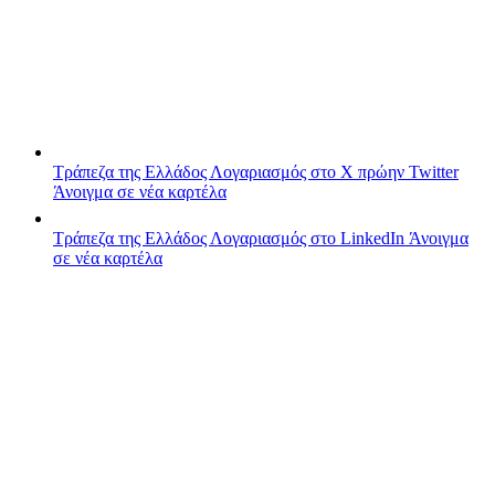
Τράπεζα της Ελλάδος
Λογαριασμός στο X πρώην Twitter
Άνοιγμα σε νέα καρτέλα
Τράπεζα της Ελλάδος
Λογαριασμός στο LinkedIn
Άνοιγμα
σε νέα καρτέλα