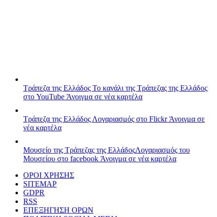
Τράπεζα της Ελλάδος
Το κανάλι της Τράπεζας της Ελλάδος
στο YouTube
Άνοιγμα σε νέα καρτέλα
Τράπεζα της Ελλάδος
Λογαριασμός στο Flickr
Άνοιγμα σε
νέα καρτέλα
Μουσείο της Τράπεζας της Ελλάδος
Λογαριασμός του
Μουσείου στο facebook
Άνοιγμα σε νέα καρτέλα
ΟΡΟΙ ΧΡΗΣΗΣ
SITEMAP
GDPR
RSS
ΕΠΕΞΗΓΗΣΗ ΟΡΩΝ