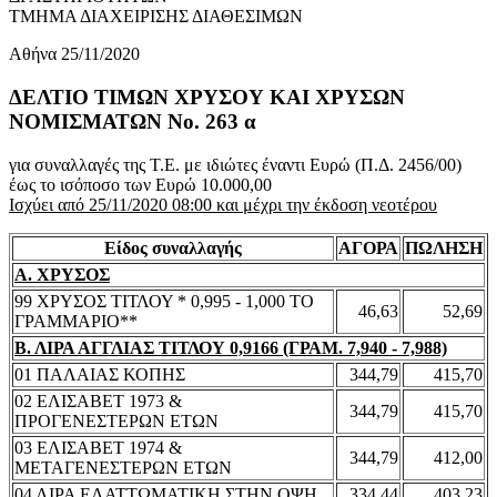
ΤΜΗΜΑ ΔΙΑΧΕΙΡΙΣΗΣ ΔΙΑΘΕΣΙΜΩΝ
Αθήνα 25/11/2020
ΔΕΛΤΙΟ ΤΙΜΩΝ ΧΡΥΣΟΥ ΚΑΙ ΧΡΥΣΩΝ
ΝΟΜΙΣΜΑΤΩΝ No. 263 α
για συναλλαγές της Τ.Ε. με ιδιώτες έναντι Ευρώ (Π.Δ. 2456/00)
έως το ισόποσο των Ευρώ 10.000,00
Ισχύει από 25/11/2020 08:00 και μέχρι την έκδοση νεοτέρου
Είδος συναλλαγής
ΑΓΟΡΑ
ΠΩΛΗΣΗ
Α. ΧΡΥΣΟΣ
99 ΧΡΥΣΟΣ ΤΙΤΛΟΥ * 0,995 - 1,000 ΤΟ
46,63
52,69
ΓΡΑΜΜΑΡΙΟ**
Β. ΛΙΡΑ ΑΓΓΛΙΑΣ ΤΙΤΛΟΥ 0,9166 (ΓΡΑΜ. 7,940 - 7,988)
01 ΠΑΛΑΙΑΣ ΚΟΠΗΣ
344,79
415,70
02 ΕΛΙΣΑΒΕΤ 1973 &
344,79
415,70
ΠΡΟΓΕΝΕΣΤΕΡΩΝ ΕΤΩΝ
03 ΕΛΙΣΑΒΕΤ 1974 &
344,79
412,00
ΜΕΤΑΓΕΝΕΣΤΕΡΩΝ ΕΤΩΝ
04 ΛΙΡΑ ΕΛΑΤΤΩΜΑΤΙΚΗ ΣΤΗΝ ΟΨΗ
334,44
403,23