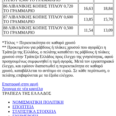
86 ΛΙΒΑΝΙΚΗΣ ΚΟΠΗΣ ΤΙΤΛΟΥ 0,720
16,63
18,84
ΤΟ ΓΡΑΜΜΑΡΙΟ
87 ΛΙΒΑΝΙΚΗΣ ΚΟΠΗΣ ΤΙΤΛΟΥ 0,600
13,85
15,70
ΤΟ ΓΡΑΜΜΑΡΙΟ
88 ΛΙΒΑΝΙΚΗΣ ΚΟΠΗΣ ΤΙΤΛΟΥ 0,500
11,54
13,09
ΤΟ ΓΡΑΜΜΑΡΙΟ
*Τίτλος = Περιεκτικότητα σε καθαρό χρυσό
** Προκειμένου για ράβδους ή πλάκες χρυσού που αγοράζει η
Τράπεζα της Ελλάδος, ο πελάτης καταθέτει τις ράβδους ή πλάκες
χρυσού στην Τράπεζα Ελλάδος προς έλεγχο της γνησιότητας, αφού
προηγουμένως συμφωνηθεί η τιμή αγοράς. Μετά τον εργαστηριακό
έλεγχο, και εφόσον διαπιστωθεί η περιεκτικότητα σε καθαρό
χρυσό, καταβάλλεται το αντίτιμο σε ευρώ. Σε κάθε περίπτωση, ο
πελάτης επιβαρύνεται με τα έξοδα ελέγχου.
Επιστροφή στην αρχή
Άνοιγμα σε νέα καρτέλα
ΤΡΑΠΕΖΑ ΤΗΣ ΕΛΛΑΔΟΣ
ΝΟΜΙΣΜΑΤΙΚΗ ΠΟΛΙΤΙΚΗ
ΕΠΟΠΤΕΙΑ
ΣΤΑΤΙΣΤΙΚΑ ΣΤΟΙΧΕΙΑ