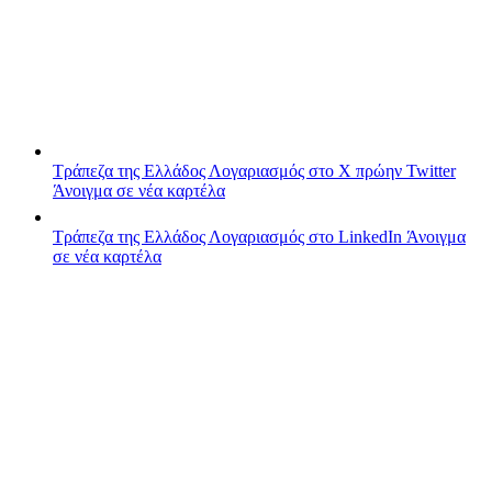
Τράπεζα της Ελλάδος
Λογαριασμός στο X πρώην Twitter
Άνοιγμα σε νέα καρτέλα
Τράπεζα της Ελλάδος
Λογαριασμός στο LinkedIn
Άνοιγμα
σε νέα καρτέλα