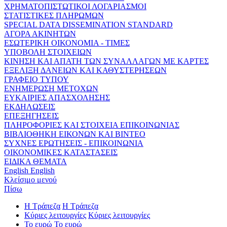
ΧΡΗΜΑΤΟΠΙΣΤΩΤΙΚΟΙ ΛΟΓΑΡΙΑΣΜΟΙ
ΣΤΑΤΙΣΤΙΚΕΣ ΠΛΗΡΩΜΩΝ
SPECIAL DATA DISSEMINATION STANDARD
ΑΓΟΡΑ ΑΚΙΝΗΤΩΝ
ΕΣΩΤΕΡΙΚΗ ΟΙΚΟΝΟΜΙΑ - ΤΙΜΕΣ
ΥΠΟΒΟΛΗ ΣΤΟΙΧΕΙΩΝ
ΚΙΝΗΣΗ ΚΑΙ ΑΠΑΤΗ ΤΩΝ ΣΥΝΑΛΛΑΓΩΝ ΜΕ ΚΑΡΤΕΣ
ΕΞΕΛΙΞΗ ΔΑΝΕΙΩΝ ΚΑΙ ΚΑΘΥΣΤΕΡΗΣΕΩΝ
ΓΡΑΦΕΙΟ ΤΥΠΟΥ
ΕΝΗΜΕΡΩΣΗ ΜΕΤΟΧΩΝ
ΕΥΚΑΙΡΙΕΣ ΑΠΑΣΧΟΛΗΣΗΣ
ΕΚΔΗΛΩΣΕΙΣ
ΕΠΕΞΗΓΗΣΕΙΣ
ΠΛΗΡΟΦΟΡΙΕΣ ΚΑΙ ΣΤΟΙΧΕΙΑ ΕΠΙΚΟΙΝΩΝΙΑΣ
ΒΙΒΛΙΟΘΗΚΗ ΕΙΚΟΝΩΝ ΚΑΙ ΒΙΝΤΕΟ
ΣΥΧΝΕΣ ΕΡΩΤΗΣΕΙΣ - ΕΠΙΚΟΙΝΩΝΙΑ
ΟΙΚΟΝΟΜΙΚΕΣ ΚΑΤΑΣΤΑΣΕΙΣ
ΕΙΔΙΚΑ ΘΕΜΑΤΑ
English
English
Κλείσιμο μενού
Πίσω
Η Τράπεζα
Η Τράπεζα
Κύριες λειτουργίες
Κύριες λειτουργίες
Το ευρώ
Το ευρώ