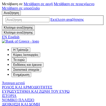
Μετάβαση σε
Μετάβαση σε
αρχή
Μετάβαση σε
περιεχόμενο
Μετάβαση σε
υποσέλιδο
Αναζήτηση
Εκτέλεση αναζήτησης
Κλείσιμο αναζήτησης
Κλείσιμο αναζήτησης
EN
English
Η Τράπεζα
Κύριες λειτουργίες
Το ευρώ
Εκδόσεις και έρευνα
Στατιστικά στοιχεία
Ενημέρωση
Άνοιγμα μενού
ΡΟΛΟΣ ΚΑΙ ΑΡΜΟΔΙΟΤΗΤΕΣ
ΕΥΡΩΣΥΣΤΗΜΑ ΚΑΙ ΖΩΝΗ ΤΟΥ ΕΥΡΩ
ΙΣΤΟΡΙΑ
ΝΟΜΙΚΟ ΠΛΑΙΣΙΟ
ΔΙΟΙΚΗΣΗ ΚΑΙ ΔΟΜΗ