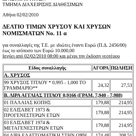
ΤΜΗΜΑ ΔΙΑΧΕΙΡΙΣΗΣ ΔΙΑΘΕΣΙΜΩΝ
Αθήνα 02/02/2010
ΔΕΛΤΙΟ ΤΙΜΩΝ ΧΡΥΣΟΥ ΚΑΙ ΧΡΥΣΩΝ
ΝΟΜΙΣΜΑΤΩΝ No. 11 α
για συναλλαγές της Τ.Ε. με ιδιώτες έναντι Ευρώ (Π.Δ. 2456/00)
έως το ισόποσο των Ευρώ 10.000,00
Ισχύει από 02/02/2010 08:00 και μέχρι την έκδοση νεοτέρου
Είδος συναλλαγής
ΑΓΟΡΑ
ΠΩΛΗΣΗ
Α. ΧΡΥΣΟΣ
99 ΧΡΥΣΟΣ ΤΙΤΛΟΥ * 0,995 - 1,000 ΤΟ
24,32
27,53
ΓΡΑΜΜΑΡΙΟ**
Β. ΛΙΡΑ ΑΓΓΛΙΑΣ ΤΙΤΛΟΥ 0,9166 (ΓΡΑΜ. 7,940 - 7,988)
01 ΠΑΛΑΙΑΣ ΚΟΠΗΣ
179,88
214,95
02 ΕΛΙΣΑΒΕΤ 1973 &
179,88
214,95
ΠΡΟΓΕΝΕΣΤΕΡΩΝ ΕΤΩΝ
03 ΕΛΙΣΑΒΕΤ 1974 &
179,88
214,95
ΜΕΤΑΓΕΝΕΣΤΕΡΩΝ ΕΤΩΝ
04 ΛΙΡΑ ΕΛΑΤΤΩΜΑΤΙΚΗ ΣΤΗΝ ΟΨΗ
174,48
208,51