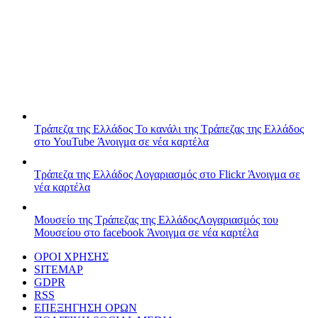
Τράπεζα της Ελλάδος
Το κανάλι της Τράπεζας της Ελλάδος
στο YouTube
Άνοιγμα σε νέα καρτέλα
Τράπεζα της Ελλάδος
Λογαριασμός στο Flickr
Άνοιγμα σε
νέα καρτέλα
Μουσείο της Τράπεζας της Ελλάδος
Λογαριασμός του
Μουσείου στο facebook
Άνοιγμα σε νέα καρτέλα
ΟΡΟΙ ΧΡΗΣΗΣ
SITEMAP
GDPR
RSS
ΕΠΕΞΗΓΗΣΗ ΟΡΩΝ