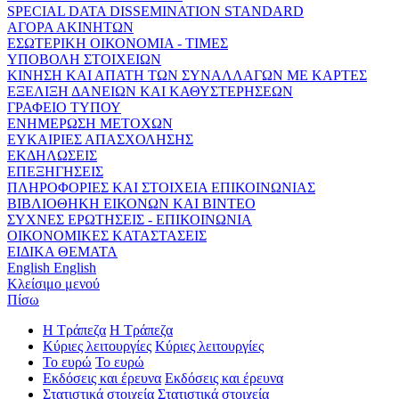
SPECIAL DATA DISSEMINATION STANDARD
ΑΓΟΡΑ ΑΚΙΝΗΤΩΝ
ΕΣΩΤΕΡΙΚΗ ΟΙΚΟΝΟΜΙΑ - ΤΙΜΕΣ
ΥΠΟΒΟΛΗ ΣΤΟΙΧΕΙΩΝ
ΚΙΝΗΣΗ ΚΑΙ ΑΠΑΤΗ ΤΩΝ ΣΥΝΑΛΛΑΓΩΝ ΜΕ ΚΑΡΤΕΣ
ΕΞΕΛΙΞΗ ΔΑΝΕΙΩΝ ΚΑΙ ΚΑΘΥΣΤΕΡΗΣΕΩΝ
ΓΡΑΦΕΙΟ ΤΥΠΟΥ
ΕΝΗΜΕΡΩΣΗ ΜΕΤΟΧΩΝ
ΕΥΚΑΙΡΙΕΣ ΑΠΑΣΧΟΛΗΣΗΣ
ΕΚΔΗΛΩΣΕΙΣ
ΕΠΕΞΗΓΗΣΕΙΣ
ΠΛΗΡΟΦΟΡΙΕΣ ΚΑΙ ΣΤΟΙΧΕΙΑ ΕΠΙΚΟΙΝΩΝΙΑΣ
ΒΙΒΛΙΟΘΗΚΗ ΕΙΚΟΝΩΝ ΚΑΙ ΒΙΝΤΕΟ
ΣΥΧΝΕΣ ΕΡΩΤΗΣΕΙΣ - ΕΠΙΚΟΙΝΩΝΙΑ
ΟΙΚΟΝΟΜΙΚΕΣ ΚΑΤΑΣΤΑΣΕΙΣ
ΕΙΔΙΚΑ ΘΕΜΑΤΑ
English
English
Κλείσιμο μενού
Πίσω
Η Τράπεζα
Η Τράπεζα
Κύριες λειτουργίες
Κύριες λειτουργίες
Το ευρώ
Το ευρώ
Εκδόσεις και έρευνα
Εκδόσεις και έρευνα
Στατιστικά στοιχεία
Στατιστικά στοιχεία