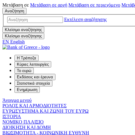
Μετάβαση σε
Μετάβαση σε
αρχή
Μετάβαση σε
περιεχόμενο
Μετάβ
Αναζήτηση
Εκτέλεση αναζήτησης
Κλείσιμο αναζήτησης
Κλείσιμο αναζήτησης
EN
English
Η Τράπεζα
Κύριες λειτουργίες
Το ευρώ
Εκδόσεις και έρευνα
Στατιστικά στοιχεία
Ενημέρωση
Άνοιγμα μενού
ΡΟΛΟΣ ΚΑΙ ΑΡΜΟΔΙΟΤΗΤΕΣ
ΕΥΡΩΣΥΣΤΗΜΑ ΚΑΙ ΖΩΝΗ ΤΟΥ ΕΥΡΩ
ΙΣΤΟΡΙΑ
ΝΟΜΙΚΟ ΠΛΑΙΣΙΟ
ΔΙΟΙΚΗΣΗ ΚΑΙ ΔΟΜΗ
ΒΙΩΣΙΜΟΤΗΤΑ - ΚΟΙΝΩΝΙΚΗ ΕΥΘΥΝΗ