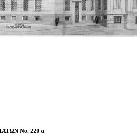
ΤΩΝ No. 220 α