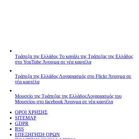
Τράπεζα της Ελλάδος
Το κανάλι της Τράπεζας της Ελλάδος
στο YouTube
Άνοιγμα σε νέα καρτέλα
Τράπεζα της Ελλάδος
Λογαριασμός στο Flickr
Άνοιγμα σε
νέα καρτέλα
Μουσείο της Τράπεζας της Ελλάδος
Λογαριασμός του
Μουσείου στο facebook
Άνοιγμα σε νέα καρτέλα
ΟΡΟΙ ΧΡΗΣΗΣ
SITEMAP
GDPR
RSS
ΕΠΕΞΗΓΗΣΗ ΟΡΩΝ