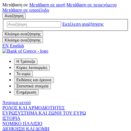
Μετάβαση σε
Μετάβαση σε
αρχή
Μετάβαση σε
περιεχόμενο
Μετάβαση σε
υποσέλιδο
Αναζήτηση
Εκτέλεση αναζήτησης
Κλείσιμο αναζήτησης
Κλείσιμο αναζήτησης
EN
English
Η Τράπεζα
Κύριες λειτουργίες
Το ευρώ
Εκδόσεις και έρευνα
Στατιστικά στοιχεία
Ενημέρωση
Άνοιγμα μενού
ΡΟΛΟΣ ΚΑΙ ΑΡΜΟΔΙΟΤΗΤΕΣ
ΕΥΡΩΣΥΣΤΗΜΑ ΚΑΙ ΖΩΝΗ ΤΟΥ ΕΥΡΩ
ΙΣΤΟΡΙΑ
ΝΟΜΙΚΟ ΠΛΑΙΣΙΟ
ΔΙΟΙΚΗΣΗ ΚΑΙ ΔΟΜΗ