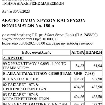
ΤΜΗΜΑ ΔΙΑΧΕΙΡΙΣΗΣ ΔΙΑΘΕΣΙΜΩΝ
Αθήνα 30/08/2023
ΔΕΛΤΙΟ ΤΙΜΩΝ ΧΡΥΣΟΥ ΚΑΙ ΧΡΥΣΩΝ
ΝΟΜΙΣΜΑΤΩΝ No. 180 α
για συναλλαγές της Τ.Ε. με ιδιώτες έναντι Ευρώ (Π.Δ. 2456/00)
έως το ισόποσο των Ευρώ 10.000,00
Ισχύει από 30/08/2023 08:00 και μέχρι την έκδοση νεοτέρου
Είδος συναλλαγής
ΑΓΟΡΑ
ΠΩΛΗΣΗ
Α. ΧΡΥΣΟΣ
99 ΧΡΥΣΟΣ ΤΙΤΛΟΥ * 0,995 - 1,000 ΤΟ
54,83
61,94
ΓΡΑΜΜΑΡΙΟ**
Β. ΛΙΡΑ ΑΓΓΛΙΑΣ ΤΙΤΛΟΥ 0,9166 (ΓΡΑΜ. 7,940 - 7,988)
01 ΠΑΛΑΙΑΣ ΚΟΠΗΣ
404,86
487,90
02 ΕΛΙΣΑΒΕΤ 1973 &
404,86
487,90
ΠΡΟΓΕΝΕΣΤΕΡΩΝ ΕΤΩΝ
03 ΕΛΙΣΑΒΕΤ 1974 &
404,86
483,50
ΜΕΤΑΓΕΝΕΣΤΕΡΩΝ ΕΤΩΝ
04 ΛΙΡΑ ΕΛΑΤΤΩΜΑΤΙΚΗ ΣΤΗΝ ΟΨΗ
392,71
473,27