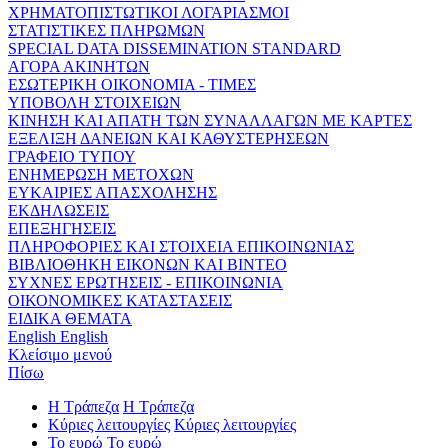
ΧΡΗΜΑΤΟΠΙΣΤΩΤΙΚΟΙ ΛΟΓΑΡΙΑΣΜΟΙ
ΣΤΑΤΙΣΤΙΚΕΣ ΠΛΗΡΩΜΩΝ
SPECIAL DATA DISSEMINATION STANDARD
ΑΓΟΡΑ ΑΚΙΝΗΤΩΝ
ΕΣΩΤΕΡΙΚΗ ΟΙΚΟΝΟΜΙΑ - ΤΙΜΕΣ
ΥΠΟΒΟΛΗ ΣΤΟΙΧΕΙΩΝ
ΚΙΝΗΣΗ ΚΑΙ ΑΠΑΤΗ ΤΩΝ ΣΥΝΑΛΛΑΓΩΝ ΜΕ ΚΑΡΤΕΣ
ΕΞΕΛΙΞΗ ΔΑΝΕΙΩΝ ΚΑΙ ΚΑΘΥΣΤΕΡΗΣΕΩΝ
ΓΡΑΦΕΙΟ ΤΥΠΟΥ
ΕΝΗΜΕΡΩΣΗ ΜΕΤΟΧΩΝ
ΕΥΚΑΙΡΙΕΣ ΑΠΑΣΧΟΛΗΣΗΣ
ΕΚΔΗΛΩΣΕΙΣ
ΕΠΕΞΗΓΗΣΕΙΣ
ΠΛΗΡΟΦΟΡΙΕΣ ΚΑΙ ΣΤΟΙΧΕΙΑ ΕΠΙΚΟΙΝΩΝΙΑΣ
ΒΙΒΛΙΟΘΗΚΗ ΕΙΚΟΝΩΝ ΚΑΙ ΒΙΝΤΕΟ
ΣΥΧΝΕΣ ΕΡΩΤΗΣΕΙΣ - ΕΠΙΚΟΙΝΩΝΙΑ
ΟΙΚΟΝΟΜΙΚΕΣ ΚΑΤΑΣΤΑΣΕΙΣ
ΕΙΔΙΚΑ ΘΕΜΑΤΑ
English
English
Κλείσιμο μενού
Πίσω
Η Τράπεζα
Η Τράπεζα
Κύριες λειτουργίες
Κύριες λειτουργίες
Το ευρώ
Το ευρώ