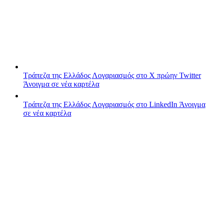
Τράπεζα της Ελλάδος
Λογαριασμός στο X πρώην Twitter
Άνοιγμα σε νέα καρτέλα
Τράπεζα της Ελλάδος
Λογαριασμός στο LinkedIn
Άνοιγμα
σε νέα καρτέλα