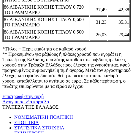
86 ΛΙΒΑΝΙΚΗΣ ΚΟΠΗΣ ΤΙΤΛΟΥ 0,720
37,49
42,38
ΤΟ ΓΡΑΜΜΑΡΙΟ
87 ΛΙΒΑΝΙΚΗΣ ΚΟΠΗΣ ΤΙΤΛΟΥ 0,600
31,23
35,31
ΤΟ ΓΡΑΜΜΑΡΙΟ
88 ΛΙΒΑΝΙΚΗΣ ΚΟΠΗΣ ΤΙΤΛΟΥ 0,500
26,03
29,44
ΤΟ ΓΡΑΜΜΑΡΙΟ
*Τίτλος = Περιεκτικότητα σε καθαρό χρυσό
** Προκειμένου για ράβδους ή πλάκες χρυσού που αγοράζει η
Τράπεζα της Ελλάδος, ο πελάτης καταθέτει τις ράβδους ή πλάκες
χρυσού στην Τράπεζα Ελλάδος προς έλεγχο της γνησιότητας, αφού
προηγουμένως συμφωνηθεί η τιμή αγοράς. Μετά τον εργαστηριακό
έλεγχο, και εφόσον διαπιστωθεί η περιεκτικότητα σε καθαρό
χρυσό, καταβάλλεται το αντίτιμο σε ευρώ. Σε κάθε περίπτωση, ο
πελάτης επιβαρύνεται με τα έξοδα ελέγχου.
Επιστροφή στην αρχή
Άνοιγμα σε νέα καρτέλα
ΤΡΑΠΕΖΑ ΤΗΣ ΕΛΛΑΔΟΣ
ΝΟΜΙΣΜΑΤΙΚΗ ΠΟΛΙΤΙΚΗ
ΕΠΟΠΤΕΙΑ
ΣΤΑΤΙΣΤΙΚΑ ΣΤΟΙΧΕΙΑ