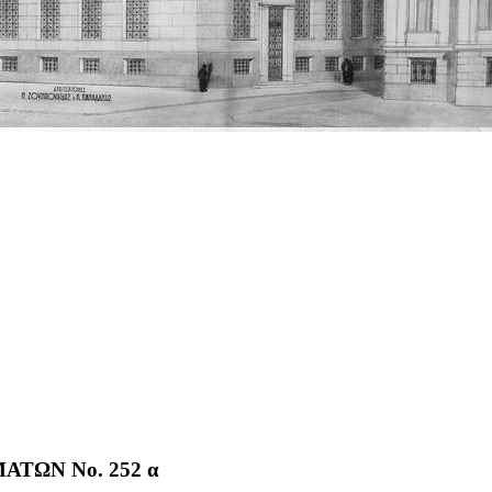
ΤΩΝ No. 252 α