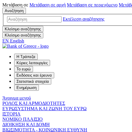
Μετάβαση σε
Μετάβαση σε
αρχή
Μετάβαση σε
περιεχόμενο
Μετάβ
Αναζήτηση
Εκτέλεση αναζήτησης
Κλείσιμο αναζήτησης
Κλείσιμο αναζήτησης
EN
English
Η Τράπεζα
Κύριες λειτουργίες
Το ευρώ
Εκδόσεις και έρευνα
Στατιστικά στοιχεία
Ενημέρωση
Άνοιγμα μενού
ΡΟΛΟΣ ΚΑΙ ΑΡΜΟΔΙΟΤΗΤΕΣ
ΕΥΡΩΣΥΣΤΗΜΑ ΚΑΙ ΖΩΝΗ ΤΟΥ ΕΥΡΩ
ΙΣΤΟΡΙΑ
ΝΟΜΙΚΟ ΠΛΑΙΣΙΟ
ΔΙΟΙΚΗΣΗ ΚΑΙ ΔΟΜΗ
ΒΙΩΣΙΜΟΤΗΤΑ - ΚΟΙΝΩΝΙΚΗ ΕΥΘΥΝΗ