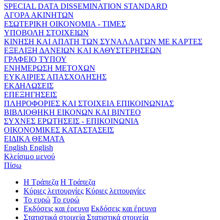
SPECIAL DATA DISSEMINATION STANDARD
ΑΓΟΡΑ ΑΚΙΝΗΤΩΝ
ΕΣΩΤΕΡΙΚΗ ΟΙΚΟΝΟΜΙΑ - ΤΙΜΕΣ
ΥΠΟΒΟΛΗ ΣΤΟΙΧΕΙΩΝ
ΚΙΝΗΣΗ ΚΑΙ ΑΠΑΤΗ ΤΩΝ ΣΥΝΑΛΛΑΓΩΝ ΜΕ ΚΑΡΤΕΣ
ΕΞΕΛΙΞΗ ΔΑΝΕΙΩΝ ΚΑΙ ΚΑΘΥΣΤΕΡΗΣΕΩΝ
ΓΡΑΦΕΙΟ ΤΥΠΟΥ
ΕΝΗΜΕΡΩΣΗ ΜΕΤΟΧΩΝ
ΕΥΚΑΙΡΙΕΣ ΑΠΑΣΧΟΛΗΣΗΣ
ΕΚΔΗΛΩΣΕΙΣ
ΕΠΕΞΗΓΗΣΕΙΣ
ΠΛΗΡΟΦΟΡΙΕΣ ΚΑΙ ΣΤΟΙΧΕΙΑ ΕΠΙΚΟΙΝΩΝΙΑΣ
ΒΙΒΛΙΟΘΗΚΗ ΕΙΚΟΝΩΝ ΚΑΙ ΒΙΝΤΕΟ
ΣΥΧΝΕΣ ΕΡΩΤΗΣΕΙΣ - ΕΠΙΚΟΙΝΩΝΙΑ
ΟΙΚΟΝΟΜΙΚΕΣ ΚΑΤΑΣΤΑΣΕΙΣ
ΕΙΔΙΚΑ ΘΕΜΑΤΑ
English
English
Κλείσιμο μενού
Πίσω
Η Τράπεζα
Η Τράπεζα
Κύριες λειτουργίες
Κύριες λειτουργίες
Το ευρώ
Το ευρώ
Εκδόσεις και έρευνα
Εκδόσεις και έρευνα
Στατιστικά στοιχεία
Στατιστικά στοιχεία