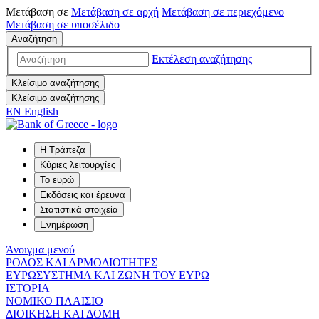
Μετάβαση σε
Μετάβαση σε
αρχή
Μετάβαση σε
περιεχόμενο
Μετάβαση σε
υποσέλιδο
Αναζήτηση
Εκτέλεση αναζήτησης
Κλείσιμο αναζήτησης
Κλείσιμο αναζήτησης
EN
English
Η Τράπεζα
Κύριες λειτουργίες
Το ευρώ
Εκδόσεις και έρευνα
Στατιστικά στοιχεία
Ενημέρωση
Άνοιγμα μενού
ΡΟΛΟΣ ΚΑΙ ΑΡΜΟΔΙΟΤΗΤΕΣ
ΕΥΡΩΣΥΣΤΗΜΑ ΚΑΙ ΖΩΝΗ ΤΟΥ ΕΥΡΩ
ΙΣΤΟΡΙΑ
ΝΟΜΙΚΟ ΠΛΑΙΣΙΟ
ΔΙΟΙΚΗΣΗ ΚΑΙ ΔΟΜΗ