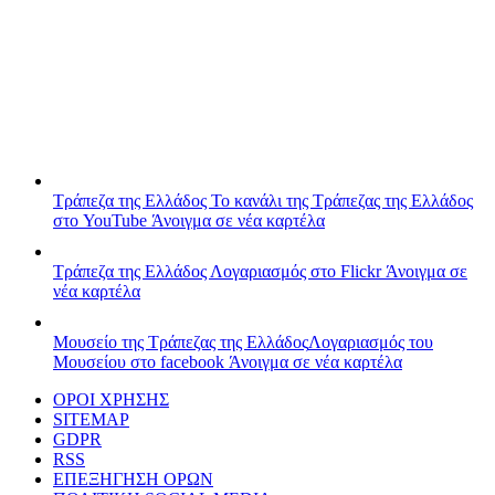
Τράπεζα της Ελλάδος
Το κανάλι της Τράπεζας της Ελλάδος
στο YouTube
Άνοιγμα σε νέα καρτέλα
Τράπεζα της Ελλάδος
Λογαριασμός στο Flickr
Άνοιγμα σε
νέα καρτέλα
Μουσείο της Τράπεζας της Ελλάδος
Λογαριασμός του
Μουσείου στο facebook
Άνοιγμα σε νέα καρτέλα
ΟΡΟΙ ΧΡΗΣΗΣ
SITEMAP
GDPR
RSS
ΕΠΕΞΗΓΗΣΗ ΟΡΩΝ