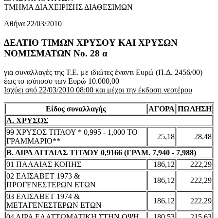
ΤΜΗΜΑ ΔΙΑΧΕΙΡΙΣΗΣ ΔΙΑΘΕΣΙΜΩΝ
Αθήνα 22/03/2010
ΔΕΛΤΙΟ ΤΙΜΩΝ ΧΡΥΣΟΥ ΚΑΙ ΧΡΥΣΩΝ
ΝΟΜΙΣΜΑΤΩΝ No. 28 α
για συναλλαγές της Τ.Ε. με ιδιώτες έναντι Ευρώ (Π.Δ. 2456/00)
έως το ισόποσο των Ευρώ 10.000,00
Ισχύει από 22/03/2010 08:00 και μέχρι την έκδοση νεοτέρου
Είδος συναλλαγής
ΑΓΟΡΑ
ΠΩΛΗΣΗ
Α. ΧΡΥΣΟΣ
99 ΧΡΥΣΟΣ ΤΙΤΛΟΥ * 0,995 - 1,000 ΤΟ
25,18
28,48
ΓΡΑΜΜΑΡΙΟ**
Β. ΛΙΡΑ ΑΓΓΛΙΑΣ ΤΙΤΛΟΥ 0,9166 (ΓΡΑΜ. 7,940 - 7,988)
01 ΠΑΛΑΙΑΣ ΚΟΠΗΣ
186,12
222,29
02 ΕΛΙΣΑΒΕΤ 1973 &
186,12
222,29
ΠΡΟΓΕΝΕΣΤΕΡΩΝ ΕΤΩΝ
03 ΕΛΙΣΑΒΕΤ 1974 &
186,12
222,29
ΜΕΤΑΓΕΝΕΣΤΕΡΩΝ ΕΤΩΝ
04 ΛΙΡΑ ΕΛΑΤΤΩΜΑΤΙΚΗ ΣΤΗΝ ΟΨΗ
180,53
215,63