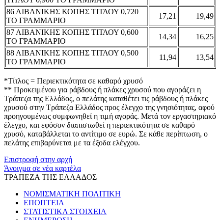
86 ΛΙΒΑΝΙΚΗΣ ΚΟΠΗΣ ΤΙΤΛΟΥ 0,720
17,21
19,49
ΤΟ ΓΡΑΜΜΑΡΙΟ
87 ΛΙΒΑΝΙΚΗΣ ΚΟΠΗΣ ΤΙΤΛΟΥ 0,600
14,34
16,25
ΤΟ ΓΡΑΜΜΑΡΙΟ
88 ΛΙΒΑΝΙΚΗΣ ΚΟΠΗΣ ΤΙΤΛΟΥ 0,500
11,94
13,54
ΤΟ ΓΡΑΜΜΑΡΙΟ
*Τίτλος = Περιεκτικότητα σε καθαρό χρυσό
** Προκειμένου για ράβδους ή πλάκες χρυσού που αγοράζει η
Τράπεζα της Ελλάδος, ο πελάτης καταθέτει τις ράβδους ή πλάκες
χρυσού στην Τράπεζα Ελλάδος προς έλεγχο της γνησιότητας, αφού
προηγουμένως συμφωνηθεί η τιμή αγοράς. Μετά τον εργαστηριακό
έλεγχο, και εφόσον διαπιστωθεί η περιεκτικότητα σε καθαρό
χρυσό, καταβάλλεται το αντίτιμο σε ευρώ. Σε κάθε περίπτωση, ο
πελάτης επιβαρύνεται με τα έξοδα ελέγχου.
Επιστροφή στην αρχή
Άνοιγμα σε νέα καρτέλα
ΤΡΑΠΕΖΑ ΤΗΣ ΕΛΛΑΔΟΣ
ΝΟΜΙΣΜΑΤΙΚΗ ΠΟΛΙΤΙΚΗ
ΕΠΟΠΤΕΙΑ
ΣΤΑΤΙΣΤΙΚΑ ΣΤΟΙΧΕΙΑ