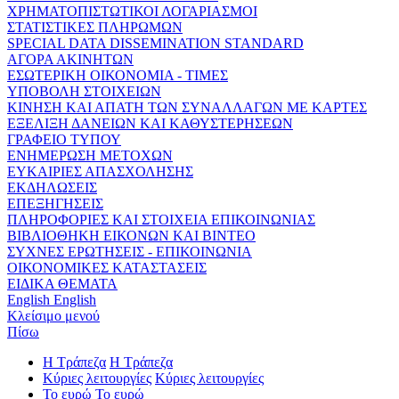
ΧΡΗΜΑΤΟΠΙΣΤΩΤΙΚΟΙ ΛΟΓΑΡΙΑΣΜΟΙ
ΣΤΑΤΙΣΤΙΚΕΣ ΠΛΗΡΩΜΩΝ
SPECIAL DATA DISSEMINATION STANDARD
ΑΓΟΡΑ ΑΚΙΝΗΤΩΝ
ΕΣΩΤΕΡΙΚΗ ΟΙΚΟΝΟΜΙΑ - ΤΙΜΕΣ
ΥΠΟΒΟΛΗ ΣΤΟΙΧΕΙΩΝ
ΚΙΝΗΣΗ ΚΑΙ ΑΠΑΤΗ ΤΩΝ ΣΥΝΑΛΛΑΓΩΝ ΜΕ ΚΑΡΤΕΣ
ΕΞΕΛΙΞΗ ΔΑΝΕΙΩΝ ΚΑΙ ΚΑΘΥΣΤΕΡΗΣΕΩΝ
ΓΡΑΦΕΙΟ ΤΥΠΟΥ
ΕΝΗΜΕΡΩΣΗ ΜΕΤΟΧΩΝ
ΕΥΚΑΙΡΙΕΣ ΑΠΑΣΧΟΛΗΣΗΣ
ΕΚΔΗΛΩΣΕΙΣ
ΕΠΕΞΗΓΗΣΕΙΣ
ΠΛΗΡΟΦΟΡΙΕΣ ΚΑΙ ΣΤΟΙΧΕΙΑ ΕΠΙΚΟΙΝΩΝΙΑΣ
ΒΙΒΛΙΟΘΗΚΗ ΕΙΚΟΝΩΝ ΚΑΙ ΒΙΝΤΕΟ
ΣΥΧΝΕΣ ΕΡΩΤΗΣΕΙΣ - ΕΠΙΚΟΙΝΩΝΙΑ
ΟΙΚΟΝΟΜΙΚΕΣ ΚΑΤΑΣΤΑΣΕΙΣ
ΕΙΔΙΚΑ ΘΕΜΑΤΑ
English
English
Κλείσιμο μενού
Πίσω
Η Τράπεζα
Η Τράπεζα
Κύριες λειτουργίες
Κύριες λειτουργίες
Το ευρώ
Το ευρώ