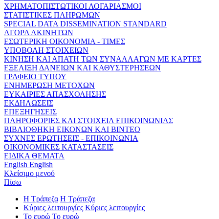
ΧΡΗΜΑΤΟΠΙΣΤΩΤΙΚΟΙ ΛΟΓΑΡΙΑΣΜΟΙ
ΣΤΑΤΙΣΤΙΚΕΣ ΠΛΗΡΩΜΩΝ
SPECIAL DATA DISSEMINATION STANDARD
ΑΓΟΡΑ ΑΚΙΝΗΤΩΝ
ΕΣΩΤΕΡΙΚΗ ΟΙΚΟΝΟΜΙΑ - ΤΙΜΕΣ
ΥΠΟΒΟΛΗ ΣΤΟΙΧΕΙΩΝ
ΚΙΝΗΣΗ ΚΑΙ ΑΠΑΤΗ ΤΩΝ ΣΥΝΑΛΛΑΓΩΝ ΜΕ ΚΑΡΤΕΣ
ΕΞΕΛΙΞΗ ΔΑΝΕΙΩΝ ΚΑΙ ΚΑΘΥΣΤΕΡΗΣΕΩΝ
ΓΡΑΦΕΙΟ ΤΥΠΟΥ
ΕΝΗΜΕΡΩΣΗ ΜΕΤΟΧΩΝ
ΕΥΚΑΙΡΙΕΣ ΑΠΑΣΧΟΛΗΣΗΣ
ΕΚΔΗΛΩΣΕΙΣ
ΕΠΕΞΗΓΗΣΕΙΣ
ΠΛΗΡΟΦΟΡΙΕΣ ΚΑΙ ΣΤΟΙΧΕΙΑ ΕΠΙΚΟΙΝΩΝΙΑΣ
ΒΙΒΛΙΟΘΗΚΗ ΕΙΚΟΝΩΝ ΚΑΙ ΒΙΝΤΕΟ
ΣΥΧΝΕΣ ΕΡΩΤΗΣΕΙΣ - ΕΠΙΚΟΙΝΩΝΙΑ
ΟΙΚΟΝΟΜΙΚΕΣ ΚΑΤΑΣΤΑΣΕΙΣ
ΕΙΔΙΚΑ ΘΕΜΑΤΑ
English
English
Κλείσιμο μενού
Πίσω
Η Τράπεζα
Η Τράπεζα
Κύριες λειτουργίες
Κύριες λειτουργίες
Το ευρώ
Το ευρώ