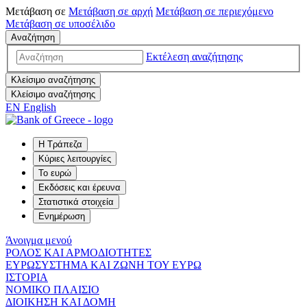
Μετάβαση σε
Μετάβαση σε
αρχή
Μετάβαση σε
περιεχόμενο
Μετάβαση σε
υποσέλιδο
Αναζήτηση
Εκτέλεση αναζήτησης
Κλείσιμο αναζήτησης
Κλείσιμο αναζήτησης
EN
English
Η Τράπεζα
Κύριες λειτουργίες
Το ευρώ
Εκδόσεις και έρευνα
Στατιστικά στοιχεία
Ενημέρωση
Άνοιγμα μενού
ΡΟΛΟΣ ΚΑΙ ΑΡΜΟΔΙΟΤΗΤΕΣ
ΕΥΡΩΣΥΣΤΗΜΑ ΚΑΙ ΖΩΝΗ ΤΟΥ ΕΥΡΩ
ΙΣΤΟΡΙΑ
ΝΟΜΙΚΟ ΠΛΑΙΣΙΟ
ΔΙΟΙΚΗΣΗ ΚΑΙ ΔΟΜΗ