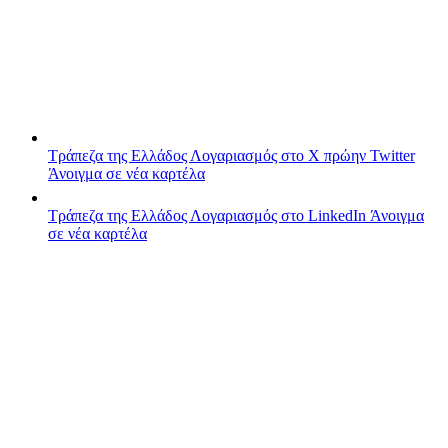
Τράπεζα της Ελλάδος
Λογαριασμός στο X πρώην Twitter
Άνοιγμα σε νέα καρτέλα
Τράπεζα της Ελλάδος
Λογαριασμός στο LinkedIn
Άνοιγμα
σε νέα καρτέλα