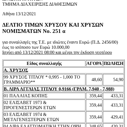
ΤΜΗΜΑ ΔΙΑΧΕΙΡΙΣΗΣ ΔΙΑΘΕΣΙΜΩΝ
Αθήνα 13/12/2021
ΔΕΛΤΙΟ ΤΙΜΩΝ ΧΡΥΣΟΥ ΚΑΙ ΧΡΥΣΩΝ
ΝΟΜΙΣΜΑΤΩΝ No. 251 α
για συναλλαγές της Τ.Ε. με ιδιώτες έναντι Ευρώ (Π.Δ. 2456/00)
έως το ισόποσο των Ευρώ 10.000,00
Ισχύει από 13/12/2021 08:00 και μέχρι την έκδοση νεοτέρου
Είδος συναλλαγής
ΑΓΟΡΑ
ΠΩΛΗΣΗ
Α. ΧΡΥΣΟΣ
99 ΧΡΥΣΟΣ ΤΙΤΛΟΥ * 0,995 - 1,000 ΤΟ
48,60
54,90
ΓΡΑΜΜΑΡΙΟ**
Β. ΛΙΡΑ ΑΓΓΛΙΑΣ ΤΙΤΛΟΥ 0,9166 (ΓΡΑΜ. 7,940 - 7,988)
01 ΠΑΛΑΙΑΣ ΚΟΠΗΣ
359,44
433,31
02 ΕΛΙΣΑΒΕΤ 1973 &
359,44
433,31
ΠΡΟΓΕΝΕΣΤΕΡΩΝ ΕΤΩΝ
03 ΕΛΙΣΑΒΕΤ 1974 &
359,44
429,41
ΜΕΤΑΓΕΝΕΣΤΕΡΩΝ ΕΤΩΝ
04 ΛΙΡΑ ΕΛΑΤΤΩΜΑΤΙΚΗ ΣΤΗΝ ΟΨΗ
348,65
420,31