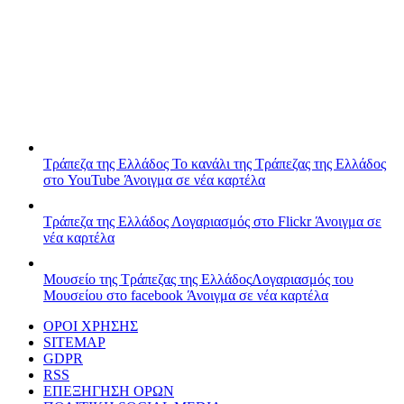
Τράπεζα της Ελλάδος
Το κανάλι της Τράπεζας της Ελλάδος
στο YouTube
Άνοιγμα σε νέα καρτέλα
Τράπεζα της Ελλάδος
Λογαριασμός στο Flickr
Άνοιγμα σε
νέα καρτέλα
Μουσείο της Τράπεζας της Ελλάδος
Λογαριασμός του
Μουσείου στο facebook
Άνοιγμα σε νέα καρτέλα
ΟΡΟΙ ΧΡΗΣΗΣ
SITEMAP
GDPR
RSS
ΕΠΕΞΗΓΗΣΗ ΟΡΩΝ