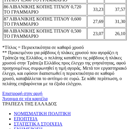
86 ΛΙΒΑΝΙΚΗΣ ΚΟΠΗΣ ΤΙΤΛΟΥ 0,720
33,23
37,57
ΤΟ ΓΡΑΜΜΑΡΙΟ
87 ΛΙΒΑΝΙΚΗΣ ΚΟΠΗΣ ΤΙΤΛΟΥ 0,600
27,69
31,30
ΤΟ ΓΡΑΜΜΑΡΙΟ
88 ΛΙΒΑΝΙΚΗΣ ΚΟΠΗΣ ΤΙΤΛΟΥ 0,500
23,07
26,10
ΤΟ ΓΡΑΜΜΑΡΙΟ
*Τίτλος = Περιεκτικότητα σε καθαρό χρυσό
** Προκειμένου για ράβδους ή πλάκες χρυσού που αγοράζει η
Τράπεζα της Ελλάδος, ο πελάτης καταθέτει τις ράβδους ή πλάκες
χρυσού στην Τράπεζα Ελλάδος προς έλεγχο της γνησιότητας, αφού
προηγουμένως συμφωνηθεί η τιμή αγοράς. Μετά τον εργαστηριακό
έλεγχο, και εφόσον διαπιστωθεί η περιεκτικότητα σε καθαρό
χρυσό, καταβάλλεται το αντίτιμο σε ευρώ. Σε κάθε περίπτωση, ο
πελάτης επιβαρύνεται με τα έξοδα ελέγχου.
Επιστροφή στην αρχή
Άνοιγμα σε νέα καρτέλα
ΤΡΑΠΕΖΑ ΤΗΣ ΕΛΛΑΔΟΣ
ΝΟΜΙΣΜΑΤΙΚΗ ΠΟΛΙΤΙΚΗ
ΕΠΟΠΤΕΙΑ
ΣΤΑΤΙΣΤΙΚΑ ΣΤΟΙΧΕΙΑ