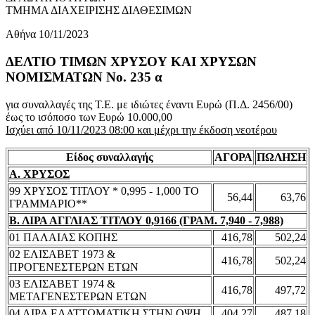
ΤΜΗΜΑ ΔΙΑΧΕΙΡΙΣΗΣ ΔΙΑΘΕΣΙΜΩΝ
Αθήνα 10/11/2023
ΔΕΛΤΙΟ ΤΙΜΩΝ ΧΡΥΣΟΥ ΚΑΙ ΧΡΥΣΩΝ
ΝΟΜΙΣΜΑΤΩΝ No. 235 α
για συναλλαγές της Τ.Ε. με ιδιώτες έναντι Ευρώ (Π.Δ. 2456/00)
έως το ισόποσο των Ευρώ 10.000,00
Ισχύει από 10/11/2023 08:00 και μέχρι την έκδοση νεοτέρου
Είδος συναλλαγής
ΑΓΟΡΑ
ΠΩΛΗΣΗ
Α. ΧΡΥΣΟΣ
99 ΧΡΥΣΟΣ ΤΙΤΛΟΥ * 0,995 - 1,000 ΤΟ
56,44
63,76
ΓΡΑΜΜΑΡΙΟ**
Β. ΛΙΡΑ ΑΓΓΛΙΑΣ ΤΙΤΛΟΥ 0,9166 (ΓΡΑΜ. 7,940 - 7,988)
01 ΠΑΛΑΙΑΣ ΚΟΠΗΣ
416,78
502,24
02 ΕΛΙΣΑΒΕΤ 1973 &
416,78
502,24
ΠΡΟΓΕΝΕΣΤΕΡΩΝ ΕΤΩΝ
03 ΕΛΙΣΑΒΕΤ 1974 &
416,78
497,72
ΜΕΤΑΓΕΝΕΣΤΕΡΩΝ ΕΤΩΝ
04 ΛΙΡΑ ΕΛΑΤΤΩΜΑΤΙΚΗ ΣΤΗΝ ΟΨΗ
404,27
487,18