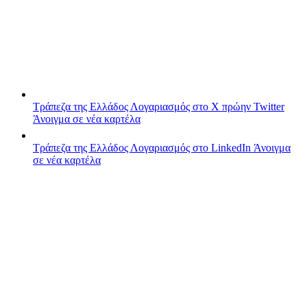
Τράπεζα της Ελλάδος
Λογαριασμός στο X πρώην Twitter
Άνοιγμα σε νέα καρτέλα
Τράπεζα της Ελλάδος
Λογαριασμός στο LinkedIn
Άνοιγμα
σε νέα καρτέλα