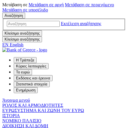
Μετάβαση σε
Μετάβαση σε
αρχή
Μετάβαση σε
περιεχόμενο
Μετάβαση σε
υποσέλιδο
Αναζήτηση
Εκτέλεση αναζήτησης
Κλείσιμο αναζήτησης
Κλείσιμο αναζήτησης
EN
English
Η Τράπεζα
Κύριες λειτουργίες
Το ευρώ
Εκδόσεις και έρευνα
Στατιστικά στοιχεία
Ενημέρωση
Άνοιγμα μενού
ΡΟΛΟΣ ΚΑΙ ΑΡΜΟΔΙΟΤΗΤΕΣ
ΕΥΡΩΣΥΣΤΗΜΑ ΚΑΙ ΖΩΝΗ ΤΟΥ ΕΥΡΩ
ΙΣΤΟΡΙΑ
ΝΟΜΙΚΟ ΠΛΑΙΣΙΟ
ΔΙΟΙΚΗΣΗ ΚΑΙ ΔΟΜΗ