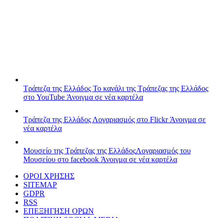
Τράπεζα της Ελλάδος
Το κανάλι της Τράπεζας της Ελλάδος
στο YouTube
Άνοιγμα σε νέα καρτέλα
Τράπεζα της Ελλάδος
Λογαριασμός στο Flickr
Άνοιγμα σε
νέα καρτέλα
Μουσείο της Τράπεζας της Ελλάδος
Λογαριασμός του
Μουσείου στο facebook
Άνοιγμα σε νέα καρτέλα
ΟΡΟΙ ΧΡΗΣΗΣ
SITEMAP
GDPR
RSS
ΕΠΕΞΗΓΗΣΗ ΟΡΩΝ