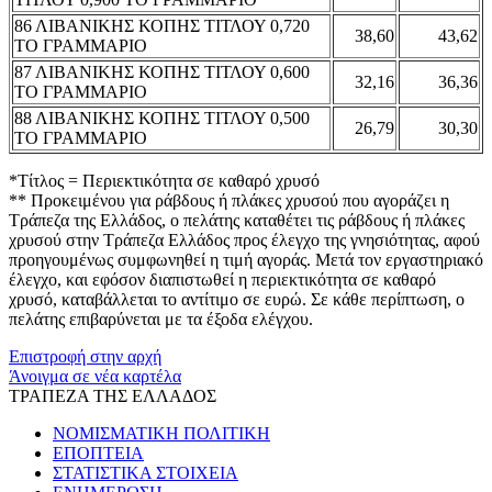
86 ΛΙΒΑΝΙΚΗΣ ΚΟΠΗΣ ΤΙΤΛΟΥ 0,720
38,60
43,62
ΤΟ ΓΡΑΜΜΑΡΙΟ
87 ΛΙΒΑΝΙΚΗΣ ΚΟΠΗΣ ΤΙΤΛΟΥ 0,600
32,16
36,36
ΤΟ ΓΡΑΜΜΑΡΙΟ
88 ΛΙΒΑΝΙΚΗΣ ΚΟΠΗΣ ΤΙΤΛΟΥ 0,500
26,79
30,30
ΤΟ ΓΡΑΜΜΑΡΙΟ
*Τίτλος = Περιεκτικότητα σε καθαρό χρυσό
** Προκειμένου για ράβδους ή πλάκες χρυσού που αγοράζει η
Τράπεζα της Ελλάδος, ο πελάτης καταθέτει τις ράβδους ή πλάκες
χρυσού στην Τράπεζα Ελλάδος προς έλεγχο της γνησιότητας, αφού
προηγουμένως συμφωνηθεί η τιμή αγοράς. Μετά τον εργαστηριακό
έλεγχο, και εφόσον διαπιστωθεί η περιεκτικότητα σε καθαρό
χρυσό, καταβάλλεται το αντίτιμο σε ευρώ. Σε κάθε περίπτωση, ο
πελάτης επιβαρύνεται με τα έξοδα ελέγχου.
Επιστροφή στην αρχή
Άνοιγμα σε νέα καρτέλα
ΤΡΑΠΕΖΑ ΤΗΣ ΕΛΛΑΔΟΣ
ΝΟΜΙΣΜΑΤΙΚΗ ΠΟΛΙΤΙΚΗ
ΕΠΟΠΤΕΙΑ
ΣΤΑΤΙΣΤΙΚΑ ΣΤΟΙΧΕΙΑ