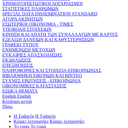
ΧΡΗΜΑΤΟΠΙΣΤΩΤΙΚΟΙ ΛΟΓΑΡΙΑΣΜΟΙ
ΣΤΑΤΙΣΤΙΚΕΣ ΠΛΗΡΩΜΩΝ
SPECIAL DATA DISSEMINATION STANDARD
ΑΓΟΡΑ ΑΚΙΝΗΤΩΝ
ΕΣΩΤΕΡΙΚΗ ΟΙΚΟΝΟΜΙΑ - ΤΙΜΕΣ
ΥΠΟΒΟΛΗ ΣΤΟΙΧΕΙΩΝ
ΚΙΝΗΣΗ ΚΑΙ ΑΠΑΤΗ ΤΩΝ ΣΥΝΑΛΛΑΓΩΝ ΜΕ ΚΑΡΤΕΣ
ΕΞΕΛΙΞΗ ΔΑΝΕΙΩΝ ΚΑΙ ΚΑΘΥΣΤΕΡΗΣΕΩΝ
ΓΡΑΦΕΙΟ ΤΥΠΟΥ
ΕΝΗΜΕΡΩΣΗ ΜΕΤΟΧΩΝ
ΕΥΚΑΙΡΙΕΣ ΑΠΑΣΧΟΛΗΣΗΣ
ΕΚΔΗΛΩΣΕΙΣ
ΕΠΕΞΗΓΗΣΕΙΣ
ΠΛΗΡΟΦΟΡΙΕΣ ΚΑΙ ΣΤΟΙΧΕΙΑ ΕΠΙΚΟΙΝΩΝΙΑΣ
ΒΙΒΛΙΟΘΗΚΗ ΕΙΚΟΝΩΝ ΚΑΙ ΒΙΝΤΕΟ
ΣΥΧΝΕΣ ΕΡΩΤΗΣΕΙΣ - ΕΠΙΚΟΙΝΩΝΙΑ
ΟΙΚΟΝΟΜΙΚΕΣ ΚΑΤΑΣΤΑΣΕΙΣ
ΕΙΔΙΚΑ ΘΕΜΑΤΑ
English
English
Κλείσιμο μενού
Πίσω
Η Τράπεζα
Η Τράπεζα
Κύριες λειτουργίες
Κύριες λειτουργίες
Το ευρώ
Το ευρώ