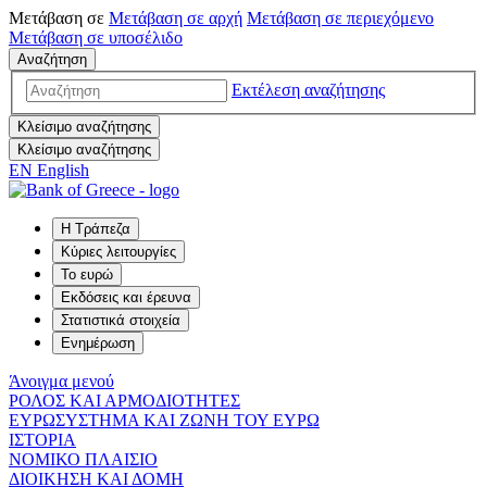
Μετάβαση σε
Μετάβαση σε
αρχή
Μετάβαση σε
περιεχόμενο
Μετάβαση σε
υποσέλιδο
Αναζήτηση
Εκτέλεση αναζήτησης
Κλείσιμο αναζήτησης
Κλείσιμο αναζήτησης
EN
English
Η Τράπεζα
Κύριες λειτουργίες
Το ευρώ
Εκδόσεις και έρευνα
Στατιστικά στοιχεία
Ενημέρωση
Άνοιγμα μενού
ΡΟΛΟΣ ΚΑΙ ΑΡΜΟΔΙΟΤΗΤΕΣ
ΕΥΡΩΣΥΣΤΗΜΑ ΚΑΙ ΖΩΝΗ ΤΟΥ ΕΥΡΩ
ΙΣΤΟΡΙΑ
ΝΟΜΙΚΟ ΠΛΑΙΣΙΟ
ΔΙΟΙΚΗΣΗ ΚΑΙ ΔΟΜΗ