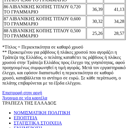
86 ΛΙΒΑΝΙΚΗΣ ΚΟΠΗΣ ΤΙΤΛΟΥ 0,720
36,39
41,13
ΤΟ ΓΡΑΜΜΑΡΙΟ
87 ΛΙΒΑΝΙΚΗΣ ΚΟΠΗΣ ΤΙΤΛΟΥ 0,600
30,32
34,28
ΤΟ ΓΡΑΜΜΑΡΙΟ
88 ΛΙΒΑΝΙΚΗΣ ΚΟΠΗΣ ΤΙΤΛΟΥ 0,500
25,26
28,57
ΤΟ ΓΡΑΜΜΑΡΙΟ
*Τίτλος = Περιεκτικότητα σε καθαρό χρυσό
** Προκειμένου για ράβδους ή πλάκες χρυσού που αγοράζει η
Τράπεζα της Ελλάδος, ο πελάτης καταθέτει τις ράβδους ή πλάκες
χρυσού στην Τράπεζα Ελλάδος προς έλεγχο της γνησιότητας, αφού
προηγουμένως συμφωνηθεί η τιμή αγοράς. Μετά τον εργαστηριακό
έλεγχο, και εφόσον διαπιστωθεί η περιεκτικότητα σε καθαρό
χρυσό, καταβάλλεται το αντίτιμο σε ευρώ. Σε κάθε περίπτωση, ο
πελάτης επιβαρύνεται με τα έξοδα ελέγχου.
Επιστροφή στην αρχή
Άνοιγμα σε νέα καρτέλα
ΤΡΑΠΕΖΑ ΤΗΣ ΕΛΛΑΔΟΣ
ΝΟΜΙΣΜΑΤΙΚΗ ΠΟΛΙΤΙΚΗ
ΕΠΟΠΤΕΙΑ
ΣΤΑΤΙΣΤΙΚΑ ΣΤΟΙΧΕΙΑ