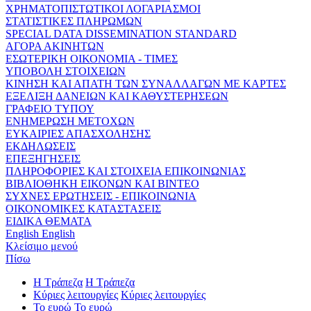
ΧΡΗΜΑΤΟΠΙΣΤΩΤΙΚΟΙ ΛΟΓΑΡΙΑΣΜΟΙ
ΣΤΑΤΙΣΤΙΚΕΣ ΠΛΗΡΩΜΩΝ
SPECIAL DATA DISSEMINATION STANDARD
ΑΓΟΡΑ ΑΚΙΝΗΤΩΝ
ΕΣΩΤΕΡΙΚΗ ΟΙΚΟΝΟΜΙΑ - ΤΙΜΕΣ
ΥΠΟΒΟΛΗ ΣΤΟΙΧΕΙΩΝ
ΚΙΝΗΣΗ ΚΑΙ ΑΠΑΤΗ ΤΩΝ ΣΥΝΑΛΛΑΓΩΝ ΜΕ ΚΑΡΤΕΣ
ΕΞΕΛΙΞΗ ΔΑΝΕΙΩΝ ΚΑΙ ΚΑΘΥΣΤΕΡΗΣΕΩΝ
ΓΡΑΦΕΙΟ ΤΥΠΟΥ
ΕΝΗΜΕΡΩΣΗ ΜΕΤΟΧΩΝ
ΕΥΚΑΙΡΙΕΣ ΑΠΑΣΧΟΛΗΣΗΣ
ΕΚΔΗΛΩΣΕΙΣ
ΕΠΕΞΗΓΗΣΕΙΣ
ΠΛΗΡΟΦΟΡΙΕΣ ΚΑΙ ΣΤΟΙΧΕΙΑ ΕΠΙΚΟΙΝΩΝΙΑΣ
ΒΙΒΛΙΟΘΗΚΗ ΕΙΚΟΝΩΝ ΚΑΙ ΒΙΝΤΕΟ
ΣΥΧΝΕΣ ΕΡΩΤΗΣΕΙΣ - ΕΠΙΚΟΙΝΩΝΙΑ
ΟΙΚΟΝΟΜΙΚΕΣ ΚΑΤΑΣΤΑΣΕΙΣ
ΕΙΔΙΚΑ ΘΕΜΑΤΑ
English
English
Κλείσιμο μενού
Πίσω
Η Τράπεζα
Η Τράπεζα
Κύριες λειτουργίες
Κύριες λειτουργίες
Το ευρώ
Το ευρώ