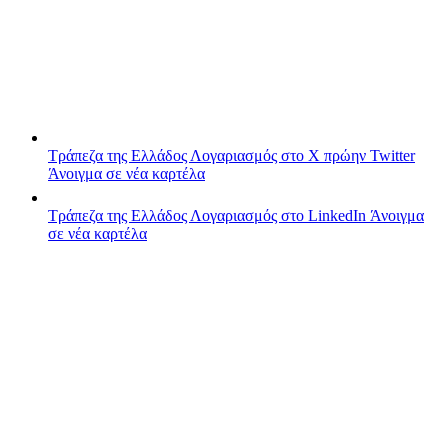
Τράπεζα της Ελλάδος
Λογαριασμός στο X πρώην Twitter
Άνοιγμα σε νέα καρτέλα
Τράπεζα της Ελλάδος
Λογαριασμός στο LinkedIn
Άνοιγμα
σε νέα καρτέλα