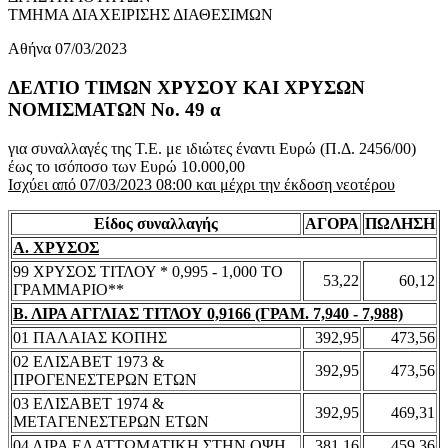
ΤΜΗΜΑ ΔΙΑΧΕΙΡΙΣΗΣ ΔΙΑΘΕΣΙΜΩΝ
Αθήνα 07/03/2023
ΔΕΛΤΙΟ ΤΙΜΩΝ ΧΡΥΣΟΥ ΚΑΙ ΧΡΥΣΩΝ
ΝΟΜΙΣΜΑΤΩΝ No. 49 α
για συναλλαγές της Τ.Ε. με ιδιώτες έναντι Ευρώ (Π.Δ. 2456/00)
έως το ισόποσο των Ευρώ 10.000,00
Ισχύει από 07/03/2023 08:00 και μέχρι την έκδοση νεοτέρου
Είδος συναλλαγής
ΑΓΟΡΑ
ΠΩΛΗΣΗ
Α. ΧΡΥΣΟΣ
99 ΧΡΥΣΟΣ ΤΙΤΛΟΥ * 0,995 - 1,000 ΤΟ
53,22
60,12
ΓΡΑΜΜΑΡΙΟ**
Β. ΛΙΡΑ ΑΓΓΛΙΑΣ ΤΙΤΛΟΥ 0,9166 (ΓΡΑΜ. 7,940 - 7,988)
01 ΠΑΛΑΙΑΣ ΚΟΠΗΣ
392,95
473,56
02 ΕΛΙΣΑΒΕΤ 1973 &
392,95
473,56
ΠΡΟΓΕΝΕΣΤΕΡΩΝ ΕΤΩΝ
03 ΕΛΙΣΑΒΕΤ 1974 &
392,95
469,31
ΜΕΤΑΓΕΝΕΣΤΕΡΩΝ ΕΤΩΝ
04 ΛΙΡΑ ΕΛΑΤΤΩΜΑΤΙΚΗ ΣΤΗΝ ΟΨΗ
381,16
459,36