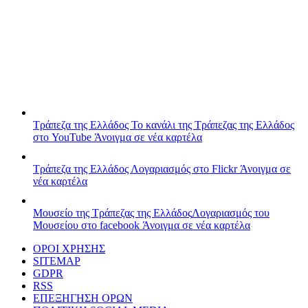
Τράπεζα της Ελλάδος
Το κανάλι της Τράπεζας της Ελλάδος
στο YouTube
Άνοιγμα σε νέα καρτέλα
Τράπεζα της Ελλάδος
Λογαριασμός στο Flickr
Άνοιγμα σε
νέα καρτέλα
Μουσείο της Τράπεζας της Ελλάδος
Λογαριασμός του
Μουσείου στο facebook
Άνοιγμα σε νέα καρτέλα
ΟΡΟΙ ΧΡΗΣΗΣ
SITEMAP
GDPR
RSS
ΕΠΕΞΗΓΗΣΗ ΟΡΩΝ