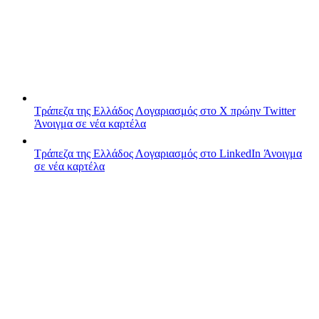
Τράπεζα της Ελλάδος
Λογαριασμός στο X πρώην Twitter
Άνοιγμα σε νέα καρτέλα
Τράπεζα της Ελλάδος
Λογαριασμός στο LinkedIn
Άνοιγμα
σε νέα καρτέλα