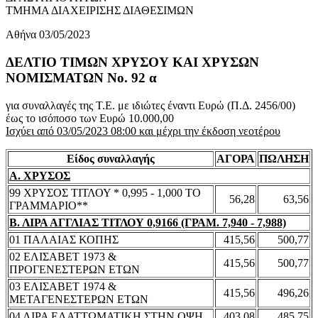
ΤΜΗΜΑ ΔΙΑΧΕΙΡΙΣΗΣ ΔΙΑΘΕΣΙΜΩΝ
Αθήνα 03/05/2023
ΔΕΛΤΙΟ ΤΙΜΩΝ ΧΡΥΣΟΥ ΚΑΙ ΧΡΥΣΩΝ
ΝΟΜΙΣΜΑΤΩΝ No. 92 α
για συναλλαγές της Τ.Ε. με ιδιώτες έναντι Ευρώ (Π.Δ. 2456/00)
έως το ισόποσο των Ευρώ 10.000,00
Ισχύει από 03/05/2023 08:00 και μέχρι την έκδοση νεοτέρου
Είδος συναλλαγής
ΑΓΟΡΑ
ΠΩΛΗΣΗ
Α. ΧΡΥΣΟΣ
99 ΧΡΥΣΟΣ ΤΙΤΛΟΥ * 0,995 - 1,000 ΤΟ
56,28
63,56
ΓΡΑΜΜΑΡΙΟ**
Β. ΛΙΡΑ ΑΓΓΛΙΑΣ ΤΙΤΛΟΥ 0,9166 (ΓΡΑΜ. 7,940 - 7,988)
01 ΠΑΛΑΙΑΣ ΚΟΠΗΣ
415,56
500,77
02 ΕΛΙΣΑΒΕΤ 1973 &
415,56
500,77
ΠΡΟΓΕΝΕΣΤΕΡΩΝ ΕΤΩΝ
03 ΕΛΙΣΑΒΕΤ 1974 &
415,56
496,26
ΜΕΤΑΓΕΝΕΣΤΕΡΩΝ ΕΤΩΝ
04 ΛΙΡΑ ΕΛΑΤΤΩΜΑΤΙΚΗ ΣΤΗΝ ΟΨΗ
403,08
485,75