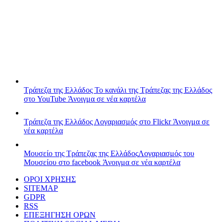
Τράπεζα της Ελλάδος
Το κανάλι της Τράπεζας της Ελλάδος
στο YouTube
Άνοιγμα σε νέα καρτέλα
Τράπεζα της Ελλάδος
Λογαριασμός στο Flickr
Άνοιγμα σε
νέα καρτέλα
Μουσείο της Τράπεζας της Ελλάδος
Λογαριασμός του
Μουσείου στο facebook
Άνοιγμα σε νέα καρτέλα
ΟΡΟΙ ΧΡΗΣΗΣ
SITEMAP
GDPR
RSS
ΕΠΕΞΗΓΗΣΗ ΟΡΩΝ