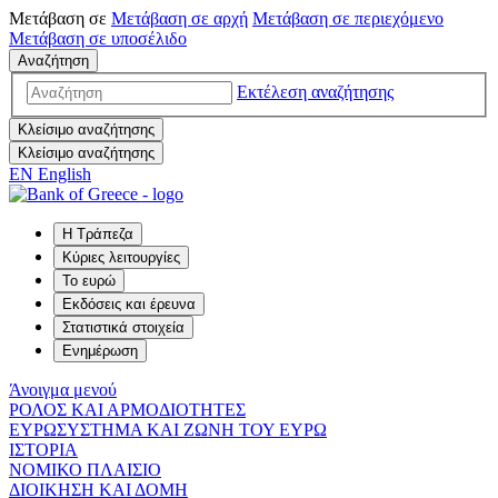
Μετάβαση σε
Μετάβαση σε
αρχή
Μετάβαση σε
περιεχόμενο
Μετάβαση σε
υποσέλιδο
Αναζήτηση
Εκτέλεση αναζήτησης
Κλείσιμο αναζήτησης
Κλείσιμο αναζήτησης
EN
English
Η Τράπεζα
Κύριες λειτουργίες
Το ευρώ
Εκδόσεις και έρευνα
Στατιστικά στοιχεία
Ενημέρωση
Άνοιγμα μενού
ΡΟΛΟΣ ΚΑΙ ΑΡΜΟΔΙΟΤΗΤΕΣ
ΕΥΡΩΣΥΣΤΗΜΑ ΚΑΙ ΖΩΝΗ ΤΟΥ ΕΥΡΩ
ΙΣΤΟΡΙΑ
ΝΟΜΙΚΟ ΠΛΑΙΣΙΟ
ΔΙΟΙΚΗΣΗ ΚΑΙ ΔΟΜΗ