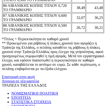
86 ΛΙΒΑΝΙΚΗΣ ΚΟΠΗΣ ΤΙΤΛΟΥ 0,720
38,49
43,48
ΤΟ ΓΡΑΜΜΑΡΙΟ
87 ΛΙΒΑΝΙΚΗΣ ΚΟΠΗΣ ΤΙΤΛΟΥ 0,600
32,07
36,25
ΤΟ ΓΡΑΜΜΑΡΙΟ
88 ΛΙΒΑΝΙΚΗΣ ΚΟΠΗΣ ΤΙΤΛΟΥ 0,500
26,72
30,21
ΤΟ ΓΡΑΜΜΑΡΙΟ
*Τίτλος = Περιεκτικότητα σε καθαρό χρυσό
** Προκειμένου για ράβδους ή πλάκες χρυσού που αγοράζει η
Τράπεζα της Ελλάδος, ο πελάτης καταθέτει τις ράβδους ή πλάκες
χρυσού στην Τράπεζα Ελλάδος προς έλεγχο της γνησιότητας, αφού
προηγουμένως συμφωνηθεί η τιμή αγοράς. Μετά τον εργαστηριακό
έλεγχο, και εφόσον διαπιστωθεί η περιεκτικότητα σε καθαρό
χρυσό, καταβάλλεται το αντίτιμο σε ευρώ. Σε κάθε περίπτωση, ο
πελάτης επιβαρύνεται με τα έξοδα ελέγχου.
Επιστροφή στην αρχή
Άνοιγμα σε νέα καρτέλα
ΤΡΑΠΕΖΑ ΤΗΣ ΕΛΛΑΔΟΣ
ΝΟΜΙΣΜΑΤΙΚΗ ΠΟΛΙΤΙΚΗ
ΕΠΟΠΤΕΙΑ
ΣΤΑΤΙΣΤΙΚΑ ΣΤΟΙΧΕΙΑ