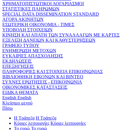
ΧΡΗΜΑΤΟΠΙΣΤΩΤΙΚΟΙ ΛΟΓΑΡΙΑΣΜΟΙ
ΣΤΑΤΙΣΤΙΚΕΣ ΠΛΗΡΩΜΩΝ
SPECIAL DATA DISSEMINATION STANDARD
ΑΓΟΡΑ ΑΚΙΝΗΤΩΝ
ΕΣΩΤΕΡΙΚΗ ΟΙΚΟΝΟΜΙΑ - ΤΙΜΕΣ
ΥΠΟΒΟΛΗ ΣΤΟΙΧΕΙΩΝ
ΚΙΝΗΣΗ ΚΑΙ ΑΠΑΤΗ ΤΩΝ ΣΥΝΑΛΛΑΓΩΝ ΜΕ ΚΑΡΤΕΣ
ΕΞΕΛΙΞΗ ΔΑΝΕΙΩΝ ΚΑΙ ΚΑΘΥΣΤΕΡΗΣΕΩΝ
ΓΡΑΦΕΙΟ ΤΥΠΟΥ
ΕΝΗΜΕΡΩΣΗ ΜΕΤΟΧΩΝ
ΕΥΚΑΙΡΙΕΣ ΑΠΑΣΧΟΛΗΣΗΣ
ΕΚΔΗΛΩΣΕΙΣ
ΕΠΕΞΗΓΗΣΕΙΣ
ΠΛΗΡΟΦΟΡΙΕΣ ΚΑΙ ΣΤΟΙΧΕΙΑ ΕΠΙΚΟΙΝΩΝΙΑΣ
ΒΙΒΛΙΟΘΗΚΗ ΕΙΚΟΝΩΝ ΚΑΙ ΒΙΝΤΕΟ
ΣΥΧΝΕΣ ΕΡΩΤΗΣΕΙΣ - ΕΠΙΚΟΙΝΩΝΙΑ
ΟΙΚΟΝΟΜΙΚΕΣ ΚΑΤΑΣΤΑΣΕΙΣ
ΕΙΔΙΚΑ ΘΕΜΑΤΑ
English
English
Κλείσιμο μενού
Πίσω
Η Τράπεζα
Η Τράπεζα
Κύριες λειτουργίες
Κύριες λειτουργίες
Το ευρώ
Το ευρώ