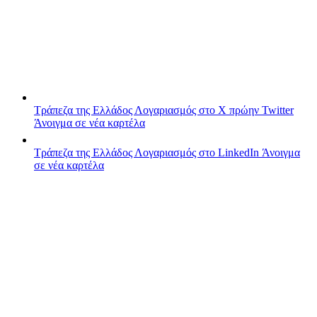
Τράπεζα της Ελλάδος
Λογαριασμός στο X πρώην Twitter
Άνοιγμα σε νέα καρτέλα
Τράπεζα της Ελλάδος
Λογαριασμός στο LinkedIn
Άνοιγμα
σε νέα καρτέλα