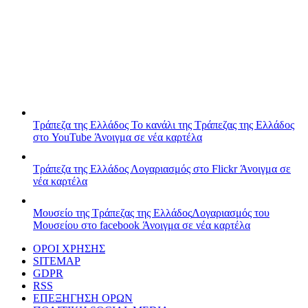
Τράπεζα της Ελλάδος
Το κανάλι της Τράπεζας της Ελλάδος
στο YouTube
Άνοιγμα σε νέα καρτέλα
Τράπεζα της Ελλάδος
Λογαριασμός στο Flickr
Άνοιγμα σε
νέα καρτέλα
Μουσείο της Τράπεζας της Ελλάδος
Λογαριασμός του
Μουσείου στο facebook
Άνοιγμα σε νέα καρτέλα
ΟΡΟΙ ΧΡΗΣΗΣ
SITEMAP
GDPR
RSS
ΕΠΕΞΗΓΗΣΗ ΟΡΩΝ