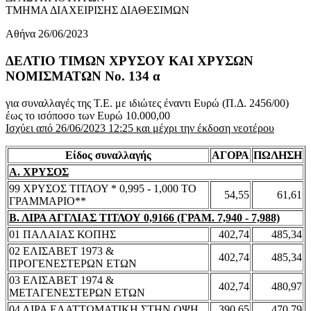
ΤΜΗΜΑ ΔΙΑΧΕΙΡΙΣΗΣ ΔΙΑΘΕΣΙΜΩΝ
Αθήνα 26/06/2023
ΔΕΛΤΙΟ ΤΙΜΩΝ ΧΡΥΣΟΥ ΚΑΙ ΧΡΥΣΩΝ
ΝΟΜΙΣΜΑΤΩΝ No. 134 α
για συναλλαγές της Τ.Ε. με ιδιώτες έναντι Ευρώ (Π.Δ. 2456/00)
έως το ισόποσο των Ευρώ 10.000,00
Ισχύει από 26/06/2023 12:25 και μέχρι την έκδοση νεοτέρου
Είδος συναλλαγής
ΑΓΟΡΑ
ΠΩΛΗΣΗ
Α. ΧΡΥΣΟΣ
99 ΧΡΥΣΟΣ ΤΙΤΛΟΥ * 0,995 - 1,000 ΤΟ
54,55
61,61
ΓΡΑΜΜΑΡΙΟ**
Β. ΛΙΡΑ ΑΓΓΛΙΑΣ ΤΙΤΛΟΥ 0,9166 (ΓΡΑΜ. 7,940 - 7,988)
01 ΠΑΛΑΙΑΣ ΚΟΠΗΣ
402,74
485,34
02 ΕΛΙΣΑΒΕΤ 1973 &
402,74
485,34
ΠΡΟΓΕΝΕΣΤΕΡΩΝ ΕΤΩΝ
03 ΕΛΙΣΑΒΕΤ 1974 &
402,74
480,97
ΜΕΤΑΓΕΝΕΣΤΕΡΩΝ ΕΤΩΝ
04 ΛΙΡΑ ΕΛΑΤΤΩΜΑΤΙΚΗ ΣΤΗΝ ΟΨΗ
390,65
470,79