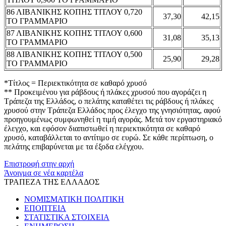
86 ΛΙΒΑΝΙΚΗΣ ΚΟΠΗΣ ΤΙΤΛΟΥ 0,720
37,30
42,15
ΤΟ ΓΡΑΜΜΑΡΙΟ
87 ΛΙΒΑΝΙΚΗΣ ΚΟΠΗΣ ΤΙΤΛΟΥ 0,600
31,08
35,13
ΤΟ ΓΡΑΜΜΑΡΙΟ
88 ΛΙΒΑΝΙΚΗΣ ΚΟΠΗΣ ΤΙΤΛΟΥ 0,500
25,90
29,28
ΤΟ ΓΡΑΜΜΑΡΙΟ
*Τίτλος = Περιεκτικότητα σε καθαρό χρυσό
** Προκειμένου για ράβδους ή πλάκες χρυσού που αγοράζει η
Τράπεζα της Ελλάδος, ο πελάτης καταθέτει τις ράβδους ή πλάκες
χρυσού στην Τράπεζα Ελλάδος προς έλεγχο της γνησιότητας, αφού
προηγουμένως συμφωνηθεί η τιμή αγοράς. Μετά τον εργαστηριακό
έλεγχο, και εφόσον διαπιστωθεί η περιεκτικότητα σε καθαρό
χρυσό, καταβάλλεται το αντίτιμο σε ευρώ. Σε κάθε περίπτωση, ο
πελάτης επιβαρύνεται με τα έξοδα ελέγχου.
Επιστροφή στην αρχή
Άνοιγμα σε νέα καρτέλα
ΤΡΑΠΕΖΑ ΤΗΣ ΕΛΛΑΔΟΣ
ΝΟΜΙΣΜΑΤΙΚΗ ΠΟΛΙΤΙΚΗ
ΕΠΟΠΤΕΙΑ
ΣΤΑΤΙΣΤΙΚΑ ΣΤΟΙΧΕΙΑ