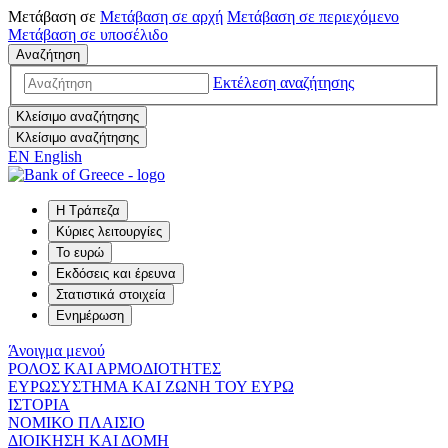
Μετάβαση σε
Μετάβαση σε
αρχή
Μετάβαση σε
περιεχόμενο
Μετάβαση σε
υποσέλιδο
Αναζήτηση
Εκτέλεση αναζήτησης
Κλείσιμο αναζήτησης
Κλείσιμο αναζήτησης
EN
English
Η Τράπεζα
Κύριες λειτουργίες
Το ευρώ
Εκδόσεις και έρευνα
Στατιστικά στοιχεία
Ενημέρωση
Άνοιγμα μενού
ΡΟΛΟΣ ΚΑΙ ΑΡΜΟΔΙΟΤΗΤΕΣ
ΕΥΡΩΣΥΣΤΗΜΑ ΚΑΙ ΖΩΝΗ ΤΟΥ ΕΥΡΩ
ΙΣΤΟΡΙΑ
ΝΟΜΙΚΟ ΠΛΑΙΣΙΟ
ΔΙΟΙΚΗΣΗ ΚΑΙ ΔΟΜΗ