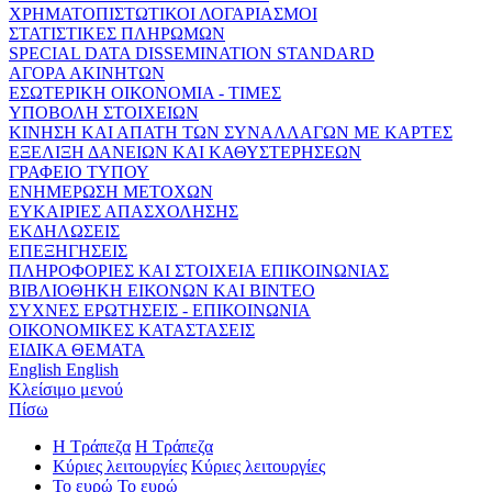
ΧΡΗΜΑΤΟΠΙΣΤΩΤΙΚΟΙ ΛΟΓΑΡΙΑΣΜΟΙ
ΣΤΑΤΙΣΤΙΚΕΣ ΠΛΗΡΩΜΩΝ
SPECIAL DATA DISSEMINATION STANDARD
ΑΓΟΡΑ ΑΚΙΝΗΤΩΝ
ΕΣΩΤΕΡΙΚΗ ΟΙΚΟΝΟΜΙΑ - ΤΙΜΕΣ
ΥΠΟΒΟΛΗ ΣΤΟΙΧΕΙΩΝ
ΚΙΝΗΣΗ ΚΑΙ ΑΠΑΤΗ ΤΩΝ ΣΥΝΑΛΛΑΓΩΝ ΜΕ ΚΑΡΤΕΣ
ΕΞΕΛΙΞΗ ΔΑΝΕΙΩΝ ΚΑΙ ΚΑΘΥΣΤΕΡΗΣΕΩΝ
ΓΡΑΦΕΙΟ ΤΥΠΟΥ
ΕΝΗΜΕΡΩΣΗ ΜΕΤΟΧΩΝ
ΕΥΚΑΙΡΙΕΣ ΑΠΑΣΧΟΛΗΣΗΣ
ΕΚΔΗΛΩΣΕΙΣ
ΕΠΕΞΗΓΗΣΕΙΣ
ΠΛΗΡΟΦΟΡΙΕΣ ΚΑΙ ΣΤΟΙΧΕΙΑ ΕΠΙΚΟΙΝΩΝΙΑΣ
ΒΙΒΛΙΟΘΗΚΗ ΕΙΚΟΝΩΝ ΚΑΙ ΒΙΝΤΕΟ
ΣΥΧΝΕΣ ΕΡΩΤΗΣΕΙΣ - ΕΠΙΚΟΙΝΩΝΙΑ
ΟΙΚΟΝΟΜΙΚΕΣ ΚΑΤΑΣΤΑΣΕΙΣ
ΕΙΔΙΚΑ ΘΕΜΑΤΑ
English
English
Κλείσιμο μενού
Πίσω
Η Τράπεζα
Η Τράπεζα
Κύριες λειτουργίες
Κύριες λειτουργίες
Το ευρώ
Το ευρώ